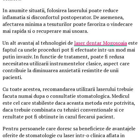
In anumite situatii, folosirea laserului poate reduce
inflamatia si disconfortul postoperator. De asemenea,
afectarea minima a tesuturilor poate favoriza o vindecare
mai rapida si o recuperare mai usoara.
Un alt avantaj al tehnologiei de
laser dentar Mogosoaia
este
faptul ca unele proceduri pot fi efectuate intr-un mod mai
putin invaziv. In functie de tratament, poate fi redusa
necesitatea utilizarii instrumentelor clasice, aspect care
contribuie la diminuarea anxietatii resimtite de unii
pacienti.
Cu toate acestea, recomandarea utilizarii laserului trebuie
facuta numai dupa o consultatie stomatologica. Medicul
este cel care stabileste daca aceasta metoda este potrivita,
daca trebuie combinata cu tehnici conventionale si ce
rezultate pot fi obtinute in cazul fiecarui pacient.
Pentru persoanele care doresc sa beneficieze de avantajele
oferite de stomatologie cu laser intr-o clinica aflata in