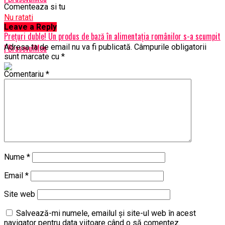
Comenteaza si tu
Nu ratati
Leave a Reply
Prețuri duble! Un produs de bază în alimentația românilor s-a scumpit
| BrasovulMeu
Adresa ta de email nu va fi publicată.
Câmpurile obligatorii
sunt marcate cu
*
Comentariu
*
Nume
*
Email
*
Site web
Salvează-mi numele, emailul și site-ul web în acest
navigator pentru data viitoare când o să comentez.