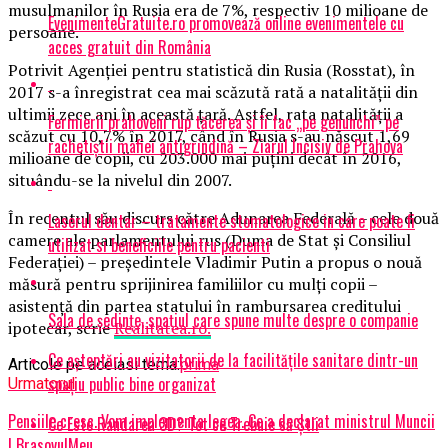
musulmanilor în Rusia era de 7%, respectiv 10 milioane de
EvenimenteGratuite.ro promovează online evenimentele cu
persoane.
acces gratuit din România
Potrivit Agenţiei pentru statistică din Rusia (Rosstat), în
2017 s-a înregistrat cea mai scăzută rată a natalităţii din
ultimii zece ani în această ţară. Astfel, rata natalităţii a
Fermierii prahoveni rup tăcerea și îi fac „pe genunchi” pe
scăzut cu 10,7% în 2017, când în Rusia s-au născut 1,69
rachetiștii mafiei antigrindină – Ziarul Incisiv de Prahova
milioane de copii, cu 203.000 mai puţini decât în 2016,
situându-se la nivelul din 2007.
În recentul său discurs către Adunarea Federală – cele două
Laserul dentar – tratamente stomatologice in care poate fi
camere ale parlamentului rus (Duma de Stat şi Consiliul
utilizat si beneficiile pentru pacienti
Federaţiei) – preşedintele Vladimir Putin a propus o nouă
măsură pentru sprijinirea familiilor cu mulţi copii –
asistenţă din partea statului în rambursarea creditului
Sala de ședințe, spațiul care spune multe despre o companie
ipotecar, scrie
Realitatea.ro.
Ce așteptări au vizitatorii de la facilitățile sanitare dintr-un
Articole pe aceiasi tema:
prima
spațiu public bine organizat
Urmatorul
Pensiile cresc. Vom implementa legea. Ce a declarat ministrul Muncii
Ce Este Randarea 3D? Tot ce Trebuie să Știi
| BrasovulMeu