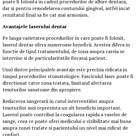
poate fi folosita in cadrul procedurilor de albire dentara,
dar si pentru remodelarea conturului gingival, astfel incat
rezultatul final sa fie cat mai armonios.
Avantajele laserului dentar
Pe langa varietatea procedurilor in care poate fi folosit,
laserul dentar ofera numeroase beneficii. Acestea difera in
functie de tipul tratamentului, de zona asupra careia se
intervine si de particularitatile fiecarui pacient.
Unul dintre principalele avantaje este precizia ridicata in
timpul procedurilor stomatologice. Fasciculul laser poate fi
directionat catre zona tratata, limitand afectarea
tesuturilor sanatoase din apropiere.
Reducerea sangerarii in cazul interventiilor asupra
tesuturilor moi reprezinta un alt beneficiu important.
Laserul poate contribui la coagularea rapida a vaselor de
sange, ceea ce poate oferi medicului o vizibilitate mai buna
asupra zonei tratate si pacientului un nivel mai ridicat de
confort.