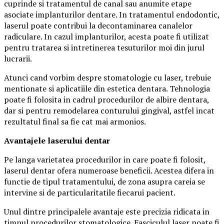
cuprinde si tratamentul de canal sau anumite etape
asociate implanturilor dentare. In tratamentul endodontic,
laserul poate contribui la decontaminarea canalelor
radiculare. In cazul implanturilor, acesta poate fi utilizat
pentru tratarea si intretinerea tesuturilor moi din jurul
lucrarii.
Atunci cand vorbim despre stomatologie cu laser, trebuie
mentionate si aplicatiile din estetica dentara. Tehnologia
poate fi folosita in cadrul procedurilor de albire dentara,
dar si pentru remodelarea conturului gingival, astfel incat
rezultatul final sa fie cat mai armonios.
Avantajele laserului dentar
Pe langa varietatea procedurilor in care poate fi folosit,
laserul dentar ofera numeroase beneficii. Acestea difera in
functie de tipul tratamentului, de zona asupra careia se
intervine si de particularitatile fiecarui pacient.
Unul dintre principalele avantaje este precizia ridicata in
timpul procedurilor stomatologice. Fasciculul laser poate fi