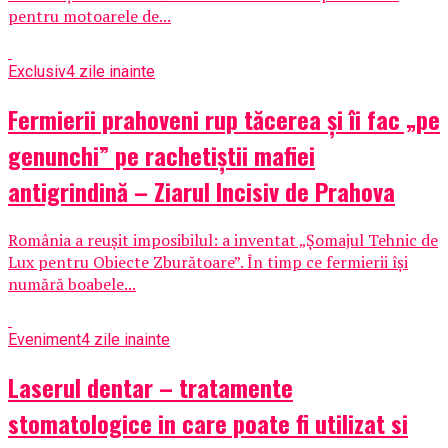
pentru motoarele de...
Exclusiv
4 zile inainte
Fermierii prahoveni rup tăcerea și îi fac „pe
genunchi” pe rachetiștii mafiei
antigrindină – Ziarul Incisiv de Prahova
România a reușit imposibilul: a inventat „Șomajul Tehnic de
Lux pentru Obiecte Zburătoare”. În timp ce fermierii își
numără boabele...
Eveniment
4 zile inainte
Laserul dentar – tratamente
stomatologice in care poate fi utilizat si