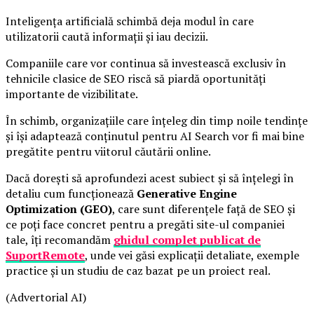
Inteligența artificială schimbă deja modul în care
utilizatorii caută informații și iau decizii.
Companiile care vor continua să investească exclusiv în
tehnicile clasice de SEO riscă să piardă oportunități
importante de vizibilitate.
În schimb, organizațiile care înțeleg din timp noile tendințe
și își adaptează conținutul pentru AI Search vor fi mai bine
pregătite pentru viitorul căutării online.
Dacă dorești să aprofundezi acest subiect și să înțelegi în
detaliu cum funcționează
Generative Engine
Optimization (GEO)
, care sunt diferențele față de SEO și
ce poți face concret pentru a pregăti site-ul companiei
tale, îți recomandăm
ghidul complet publicat de
SuportRemote
, unde vei găsi explicații detaliate, exemple
practice și un studiu de caz bazat pe un proiect real.
(Advertorial AI)