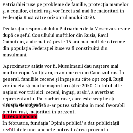
Patriarhiei ruse pe probleme de familie, protecţia mamelor
şi a copiilor, etnicii ruşi vor înceta să mai fie majoritari în
Federaţia Rusă către orizontul anului 2050.
Declaraţia responsabilului Patriarhiei de la Moscova survine
după ce şeful Consiliului muftiilor din Rusia, Ravil
Gainutdin, a afirmat că peste 15 ani mai mult de o treime
din populaţia Federaţiei Ruse va fi constituită din
musulmani.
‘Aproximativ atâţia vor fi. Musulmanii dau naştere mai
multor copii. Nu tătarii, ci anume cei din Caucazul rus. În
general, familiile cecene şi inguşe au câte opt copii. Ruşii
vor înceta să mai fie majoritari către 2050. Cu totul alte
naţiuni vor trăi aici: ceceni, inguşi, arabi’, a avertizat
reprezentantul Patriarhiei ruse, care este sceptic că
situaţia demografică s-ar putea schimba în mod favorabil
Citeste in continuare
pentru ruşi, majoritari în prezent.
Iti recomandam
În februarie, fundaţia ‘Opinia publică’ a dat publicităţii
rezultatele unei anchete potrivit căreia procentul