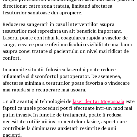
directionat catre zona tratata, limitand afectarea
tesuturilor sanatoase din apropiere.
Reducerea sangerarii in cazul interventiilor asupra
tesuturilor moi reprezinta un alt beneficiu important.
Laserul poate contribui la coagularea rapida a vaselor de
sange, ceea ce poate oferi medicului o vizibilitate mai buna
asupra zonei tratate si pacientului un nivel mai ridicat de
confort.
In anumite situatii, folosirea laserului poate reduce
inflamatia si disconfortul postoperator. De asemenea,
afectarea minima a tesuturilor poate favoriza o vindecare
mai rapida si o recuperare mai usoara.
Un alt avantaj al tehnologiei de
laser dentar Mogosoaia
este
faptul ca unele proceduri pot fi efectuate intr-un mod mai
putin invaziv. In functie de tratament, poate fi redusa
necesitatea utilizarii instrumentelor clasice, aspect care
contribuie la diminuarea anxietatii resimtite de unii
pacienti.