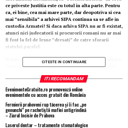
ce priveste Justitia este cu totul in alta parte. Pentru
ca, ei bine, cea mai mare parte, dar deopotriva si cea
mai ”sensibila” a arhivei SIPA continua sa se afle in
custodia Armatei! Si daca arhiva SIPA nu ar fi existat,
atunci nici judecatorii si procurorii romani nu ar mai
fi fost la fel de lesne ”dresati” de catre sforarii
statului paralel.
Si parca pentru a legenda si mai tare puterea absoluta a
CITESTE IN CONTINUARE
”pastratorilor secretelor” din arhiva SPP, iata ca, desi
inca din vara trecuta comisia parlamentara speciala de
ITI RECOMANDAM
ancheta a finalizat si prezentat raportul privind acest
subiect, cerand verificari de amploare din partea
EvenimenteGratuite.ro promovează online
structurilor si institutiilor competente, nu s-a miscat
evenimentele cu acces gratuit din România
nici macar un deget! De iti si vine sa te intrebi ce fac
Fermierii prahoveni rup tăcerea și îi fac „pe
”stapanii arhivei” cu secretele murdare ale magistratilor
genunchi” pe rachetiștii mafiei antigrindină
cuprinse acolo? Mai ales ca generalii nostri pot fi acuzati
– Ziarul Incisiv de Prahova
de orice altceva, dar nu si de nestiinta folosirii ”asilor”
Laserul dentar – tratamente stomatologice
ascunsi in tunicile de militari…Astfel ca marea intrebare