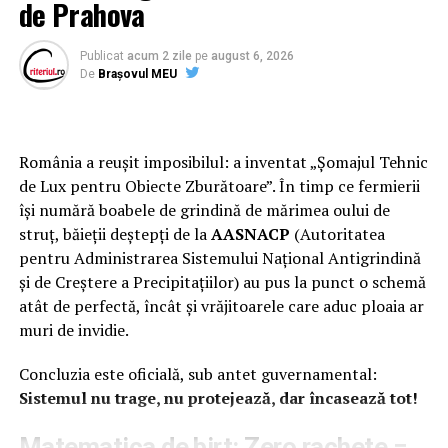
de Prahova
Nu a fost serviciu secret mai pervers in Romania
postdecembrista decat fosta Directie Generala de
Publicat
acum 2 zile
pe
august 6, 2026
Protectie si Anticoruptie din cadrul Ministerului
De
Brașovul MEU
Justitiei, care de la bun inceput s-a ocupat mai mult de
spionarea magistratilor, decat de gestionarea
”stropelilor” din penitenciare, asa cum era pretextul
România a reușit imposibilul: a inventat „Șomajul Tehnic
oficial pentru aparitia SIPA. Mai ales ca vorbim de o
de Lux pentru Obiecte Zburătoare”. În timp ce fermierii
perioada in care ministrul Justitiei gestiona direct
își numără boabele de grindină de mărimea oului de
carierele magistratilor, fara ”nazurile” de azi al CSM-ului.
struț, băieții deștepți de la
AASNACP
(Autoritatea
Numai ca SIPA a disparut asa cum a si aparut, adica
pentru Administrarea Sistemului Național Antigrindină
intempestiv, dupa ce reusise sa stranga si sa gestioneze
și de Creștere a Precipitațiilor) au pus la punct o schemă
nu mai putin de 3.000 de dosare strict secrete privind
atât de perfectă, încât și vrăjitoarele care aduc ploaia ar
tot atatia magistrati din Romania! Iar planul de
muri de invidie.
destructurare a SIPA a prevazut, pe langa desfiintarea
oficiala a serviciului si o operatiune de tip ”blitzkrieg” de
Concluzia este oficială, sub antet guvernamental:
preluare a arhivei serviciului. Drept urmare, in acel
Sistemul nu trage, nu protejează, dar încasează tot!
”haos” generalizat au disparut de-a valma atat dosarele
cu cele mai murdare secrete ale procurorilor si
Matematica de birt: Zero rachete =