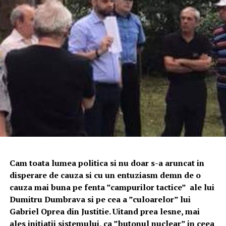
Cam toata lumea politica si nu doar s-a aruncat in
disperare de cauza si cu un entuziasm demn de o
cauza mai buna pe fenta ”campurilor tactice” ale lui
Dumitru Dumbrava si pe cea a ”culoarelor” lui
Gabriel Oprea din Justitie. Uitand prea lesne, mai
ales initiatii sistemului, ca ”butonul nuclear” in ceea