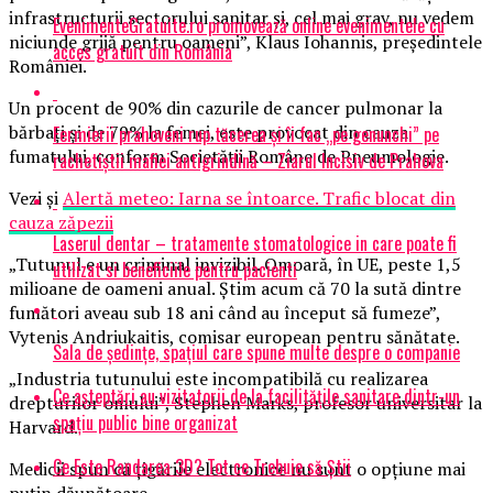
infrastructurii sectorului sanitar și, cel mai grav, nu vedem
EvenimenteGratuite.ro promovează online evenimentele cu
niciunde grijă pentru oameni”, Klaus Iohannis, președintele
acces gratuit din România
României.
Un procent de 90% din cazurile de cancer pulmonar la
bărbați și de 79% la femei, este provocat din cauza
Fermierii prahoveni rup tăcerea și îi fac „pe genunchi” pe
fumatului, conform Societăţii Române de Pneumologie.
rachetiștii mafiei antigrindină – Ziarul Incisiv de Prahova
Vezi și
Alertă meteo: Iarna se întoarce. Trafic blocat din
cauza zăpezii
Laserul dentar – tratamente stomatologice in care poate fi
„Tutunul e un criminal invizibil. Omoară, în UE, peste 1,5
utilizat si beneficiile pentru pacienti
milioane de oameni anual. Ştim acum că 70 la sută dintre
fumători aveau sub 18 ani când au început să fumeze”,
Vytenis Andriukaitis, comisar european pentru sănătate.
Sala de ședințe, spațiul care spune multe despre o companie
„Industria tutunului este incompatibilă cu realizarea
Ce așteptări au vizitatorii de la facilitățile sanitare dintr-un
drepturilor omului”, Stephen Marks, profesor universitar la
spațiu public bine organizat
Harvard.
Ce Este Randarea 3D? Tot ce Trebuie să Știi
Medicii spun că ţigările electronice nu sunt o opţiune mai
puţin dăunătoare.