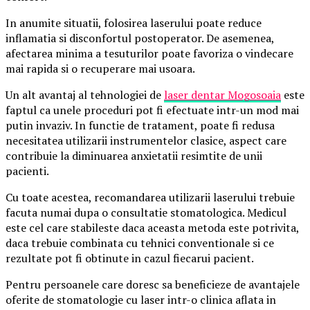
In anumite situatii, folosirea laserului poate reduce
inflamatia si disconfortul postoperator. De asemenea,
afectarea minima a tesuturilor poate favoriza o vindecare
mai rapida si o recuperare mai usoara.
Un alt avantaj al tehnologiei de
laser dentar Mogosoaia
este
faptul ca unele proceduri pot fi efectuate intr-un mod mai
putin invaziv. In functie de tratament, poate fi redusa
necesitatea utilizarii instrumentelor clasice, aspect care
contribuie la diminuarea anxietatii resimtite de unii
pacienti.
Cu toate acestea, recomandarea utilizarii laserului trebuie
facuta numai dupa o consultatie stomatologica. Medicul
este cel care stabileste daca aceasta metoda este potrivita,
daca trebuie combinata cu tehnici conventionale si ce
rezultate pot fi obtinute in cazul fiecarui pacient.
Pentru persoanele care doresc sa beneficieze de avantajele
oferite de stomatologie cu laser intr-o clinica aflata in