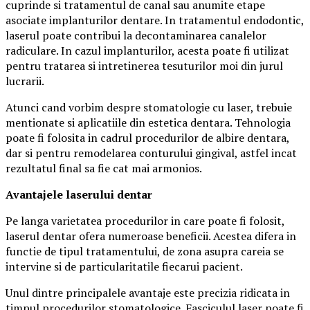
cuprinde si tratamentul de canal sau anumite etape
asociate implanturilor dentare. In tratamentul endodontic,
laserul poate contribui la decontaminarea canalelor
radiculare. In cazul implanturilor, acesta poate fi utilizat
pentru tratarea si intretinerea tesuturilor moi din jurul
lucrarii.
Atunci cand vorbim despre stomatologie cu laser, trebuie
mentionate si aplicatiile din estetica dentara. Tehnologia
poate fi folosita in cadrul procedurilor de albire dentara,
dar si pentru remodelarea conturului gingival, astfel incat
rezultatul final sa fie cat mai armonios.
Avantajele laserului dentar
Pe langa varietatea procedurilor in care poate fi folosit,
laserul dentar ofera numeroase beneficii. Acestea difera in
functie de tipul tratamentului, de zona asupra careia se
intervine si de particularitatile fiecarui pacient.
Unul dintre principalele avantaje este precizia ridicata in
timpul procedurilor stomatologice. Fasciculul laser poate fi