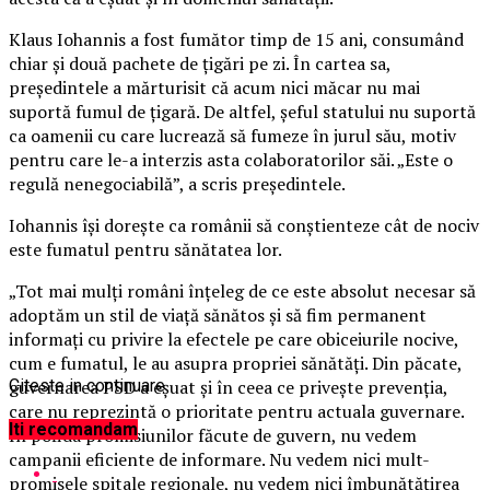
Klaus Iohannis a fost fumător timp de 15 ani, consumând
chiar și două pachete de țigări pe zi. În cartea sa,
președintele a mărturisit că acum nici măcar nu mai
suportă fumul de țigară. De altfel, șeful statului nu suportă
ca oamenii cu care lucrează să fumeze în jurul său, motiv
pentru care le-a interzis asta colaboratorilor săi. „Este o
regulă nenegociabilă”, a scris preşedintele.
Iohannis își dorește ca românii să conștienteze cât de nociv
este fumatul pentru sănătatea lor.
„Tot mai mulți români înțeleg de ce este absolut necesar să
adoptăm un stil de viață sănătos și să fim permanent
informați cu privire la efectele pe care obiceiurile nocive,
cum e fumatul, le au asupra propriei sănătăți. Din păcate,
guvernarea PSD a eșuat și în ceea ce privește prevenția,
Citeste in continuare
care nu reprezintă o prioritate pentru actuala guvernare.
Iti recomandam
În pofida promisiunilor făcute de guvern, nu vedem
campanii eficiente de informare. Nu vedem nici mult-
promisele spitale regionale, nu vedem nici îmbunătățirea