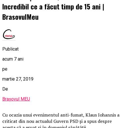
Incredibil ce a făcut timp de 15 ani |
BrasovulMeu
Publicat
acum 7 ani
pe
martie 27, 2019
De
Brașovul MEU
Cu ocazia unui evenimentul anti-fumat, Klaus Iohannis a
criticat din nou actualul Guvern PSD și a spus despre
acesta că a eşuat şi în domeniul sănătăţii.