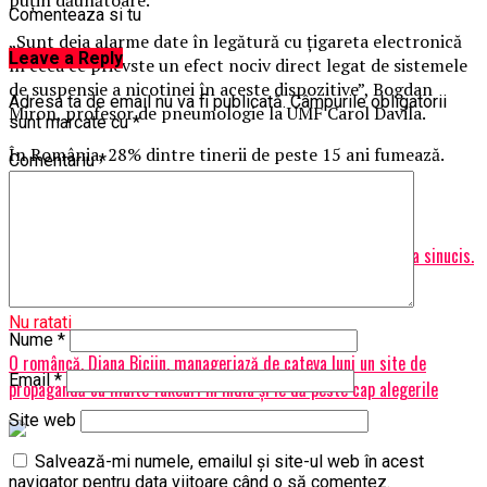
Comenteaza si tu
„Sunt deja alarme date în legătură cu țigareta electronică
Leave a Reply
în ceea ce prievste un efect nociv direct legat de sistemele
de suspensie a nicotinei în aceste dispozitive”, Bogdan
Adresa ta de email nu va fi publicată.
Câmpurile obligatorii
Miron, profesor de pneumologie la UMF Carol Davila.
sunt marcate cu
*
În România, 28% dintre tinerii de peste 15 ani fumează.
Comentariu
*
Articole pe aceiasi tema:
prima
Urmatorul
Fostul soț al unei celebre creatoare de modă din România s-a sinucis.
Care este motivul | BrasovulMeu
Nu ratati
Nume
*
O româncă, Diana Biciin, manageriază de cateva luni un site de
Email
*
propagandă cu multe fakeuri în India şi le dă peste cap alegerile
Site web
Salvează-mi numele, emailul și site-ul web în acest
navigator pentru data viitoare când o să comentez.