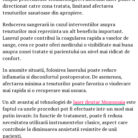
directionat catre zona tratata, limitand afectarea
tesuturilor sanatoase din apropiere.
Reducerea sangerarii in cazul interventiilor asupra
tesuturilor moi reprezinta un alt beneficiu important.
Laserul poate contribui la coagularea rapida a vaselor de
sange, ceea ce poate oferi medicului o vizibilitate mai buna
asupra zonei tratate si pacientului un nivel mai ridicat de
confort.
In anumite situatii, folosirea laserului poate reduce
inflamatia si disconfortul postoperator. De asemenea,
afectarea minima a tesuturilor poate favoriza o vindecare
mai rapida si o recuperare mai usoara.
Un alt avantaj al tehnologiei de
laser dentar Mogosoaia
este
faptul ca unele proceduri pot fi efectuate intr-un mod mai
putin invaziv. In functie de tratament, poate fi redusa
necesitatea utilizarii instrumentelor clasice, aspect care
contribuie la diminuarea anxietatii resimtite de unii
pacienti.