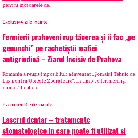
pentru motoarele de...
Exclusiv
4 zile inainte
Fermierii prahoveni rup tăcerea și îi fac „pe
genunchi” pe rachetiștii mafiei
antigrindină – Ziarul Incisiv de Prahova
România a reușit imposibilul: a inventat „Șomajul Tehnic de
Lux pentru Obiecte Zburătoare”. În timp ce fermierii își
numără boabele...
Eveniment
4 zile inainte
Laserul dentar – tratamente
stomatologice in care poate fi utilizat si