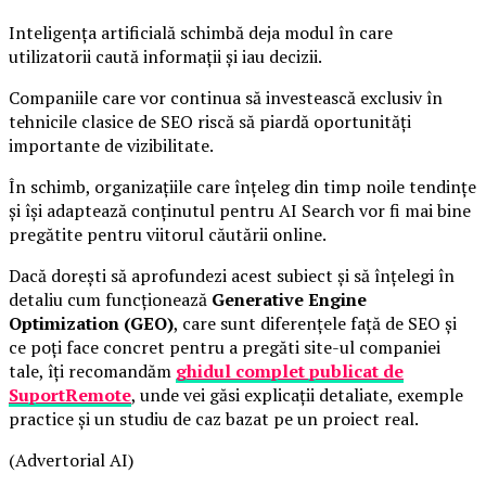
Inteligența artificială schimbă deja modul în care
utilizatorii caută informații și iau decizii.
Companiile care vor continua să investească exclusiv în
tehnicile clasice de SEO riscă să piardă oportunități
importante de vizibilitate.
În schimb, organizațiile care înțeleg din timp noile tendințe
și își adaptează conținutul pentru AI Search vor fi mai bine
pregătite pentru viitorul căutării online.
Dacă dorești să aprofundezi acest subiect și să înțelegi în
detaliu cum funcționează
Generative Engine
Optimization (GEO)
, care sunt diferențele față de SEO și
ce poți face concret pentru a pregăti site-ul companiei
tale, îți recomandăm
ghidul complet publicat de
SuportRemote
, unde vei găsi explicații detaliate, exemple
practice și un studiu de caz bazat pe un proiect real.
(Advertorial AI)