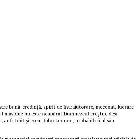
ntre bună-credință, spirit de întrajutorare, mecenat, lucrare
eul masonic nu este neapărat Dumnezeul creștin, deși
 ar fi trăit și creat John Lennon, probabil că al său
e masoneriei românești raportează anual venituri oficiale de