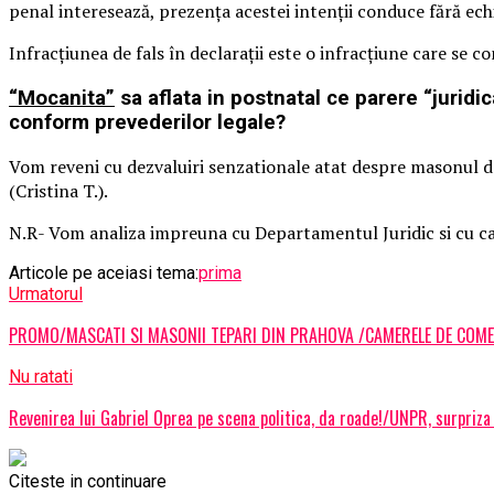
penal interesează, prezenţa acestei intenţii conduce fără echiv
Infracţiunea de fals în declaraţii este o infracţiune care se 
“Mocanita”
sa aflata in postnatal ce parere “juridi
conform prevederilor legale?
Vom reveni cu dezvaluiri senzationale atat despre masonul de la
(Cristina T.).
N.R- Vom analiza impreuna cu Departamentul Juridic si cu ca
Articole pe aceiasi tema:
prima
Urmatorul
PROMO/MASCATI SI MASONII TEPARI DIN PRAHOVA /CAMERELE DE COME
Nu ratati
Revenirea lui Gabriel Oprea pe scena politica, da roade!/UNPR, surpriza 
Citeste in continuare