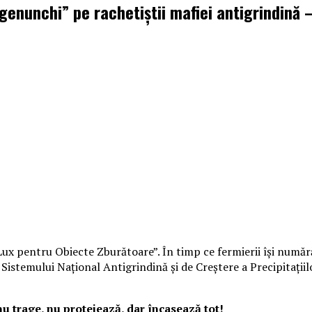
 genunchi” pe rachetiștii mafiei antigrindină –
ux pentru Obiecte Zburătoare”. În timp ce fermierii își numără
stemului Național Antigrindină și de Creștere a Precipitațiilo
u trage, nu protejează, dar încasează tot!