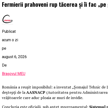
Fermierii prahoveni rup tăcerea și îi fac „pe
Publicat
acum o zi
pe
august 6, 2026
De
Brașovul MEU
România a reușit imposibilul: a inventat „Șomajul Tehnic de L
deștepți de la
AASNACP
(Autoritatea pentru Administrarea Si
vrăjitoarele care aduc ploaia ar muri de invidie.
Concluzia este oficială, sub antet guvernamental:
Sistemul n