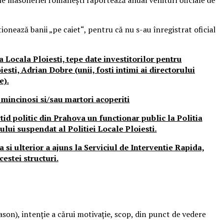
tionează banii „pe caiet“, pentru că nu s-au înregistrat oficial
a Locala Ploiesti, tepe date investitorilor pentru
esti, Adrian Dobre (unii, fosti intimi ai directorului
e).
 mincinosi si/sau martori acoperiti
id politic din Prahova un functionar public la Politia
ului suspendat al Politiei Locale Ploiesti.
 si ulterior a ajuns la Serviciul de Interventie Rapida,
cestei structuri.
ason), intenţie a cărui motivaţie, scop, din punct de vedere