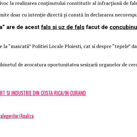
oc la realizarea conţinutului constitutiv al infracţiunii de fals 
comite doar cu intenţie directă şi constă în declararea necores
ca” are de acest
fals si uz de fals
facut de
concubinu
 “mascatii” Politiei Locale Ploiesti, cat si despre “tepele” date
binetul de avocatura oportunitatea sesizarii organelor de cer
RT SI INDUSTRIE DIN COSTA RICA/IN CURAND
alegerilor/Analiza