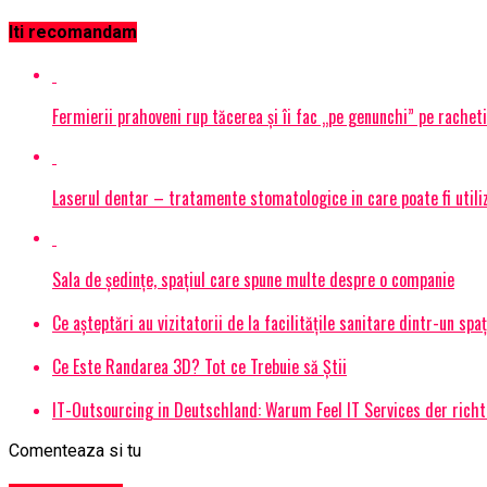
Iti recomandam
Fermierii prahoveni rup tăcerea și îi fac „pe genunchi” pe racheti
Laserul dentar – tratamente stomatologice in care poate fi utiliza
Sala de ședințe, spațiul care spune multe despre o companie
Ce așteptări au vizitatorii de la facilitățile sanitare dintr-un spa
Ce Este Randarea 3D? Tot ce Trebuie să Știi
IT-Outsourcing in Deutschland: Warum Feel IT Services der richt
Comenteaza si tu