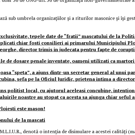
ză sub umbrela organizațiilor și a riturilor masonice și își ges
clusivitate, tepele date de “fratii” mascatului de la Politi
licati chiar fosti consilieri ai primarului Municipiului Ploi
orghe, director trimis in judecata pentru fapte de corupti
le de dosare penale inventate, oameni utilizati ca martori
asa “speta”, a ajuns dintr-un secretar general al unui part
bina, sefa pe la Oficiul Juridic, prietena intima a director
s politist local, cu ajutorul aceleasi concubine, intentiona
aluirile noastre au stopat ca acesta sa ajunga chiar seful a
Ploiesti este mason!
sonului de la mascati
M.L.I.U.R., denotă o intenţia de disimulare a acestei calităţi (m