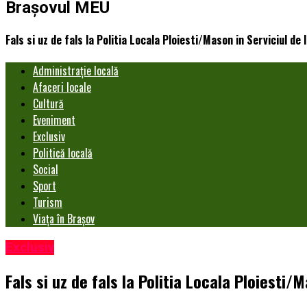
Brașovul MEU
Fals si uz de fals la Politia Locala Ploiesti/Mason in Serviciul de
Administrație locală
Afaceri locale
Cultură
Eveniment
Exclusiv
Politică locală
Social
Sport
Turism
Viața în Brașov
Exclusiv
Fals si uz de fals la Politia Locala Ploiesti/