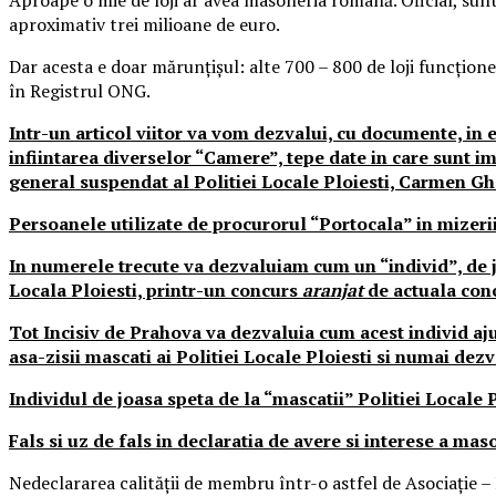
aproximativ trei milioane de euro.
Dar acesta e doar mărunțișul: alte 700 – 800 de loji funcționea
în Registrul ONG.
Intr-un articol viitor va vom dezvalui, cu documente, in ex
infiintarea diverselor “Camere”, tepe date in care sunt imp
general suspendat al Politiei Locale Ploiesti, Carmen Ghe
Persoanele utilizate de procurorul “Portocala” in mizerii
In numerele trecute va dezvaluiam cum un “individ”, de jo
Locala Ploiesti, printr-un concurs
aranjat
de actuala concu
Tot Incisiv de Prahova va dezvaluia cum acest individ ajun
asa-zisii mascati ai Politiei Locale Ploiesti si numai dezv
Individul de joasa speta de la “mascatii” Politiei Locale 
Fals si uz de fals in declaratia de avere si interese a ma
Nedeclararea calităţii de membru într-o astfel de Asociaţie – 