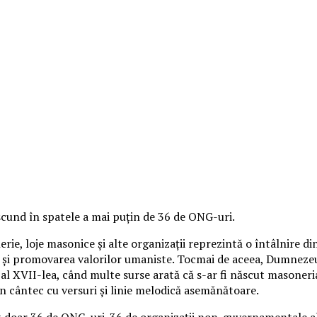
ascund în spatele a mai puțin de 36 de ONG-uri.
ie, loje masonice și alte organizații reprezintă o întâlnire di
ea și promovarea valorilor umaniste. Tocmai de aceea, Dumnez
al XVII-lea, când multe surse arată că s-ar fi născut masoneria,
 un cântec cu versuri și linie melodică asemănătoare.
t doar 36 de ONG-uri. 36 de organizații non-guvernamentale al