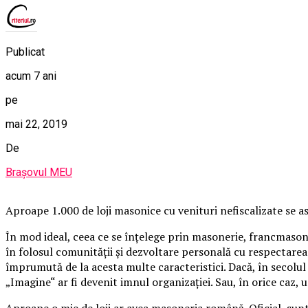
Publicat
acum 7 ani
pe
mai 22, 2019
De
Brașovul MEU
Aproape 1.000 de loji masonice cu venituri nefiscalizate se 
În mod ideal, ceea ce se înțelege prin masonerie, francmasoner
în folosul comunității și dezvoltare personală cu respectar
împrumută de la acesta multe caracteristici. Dacă, în secolul 
„Imagine“ ar fi devenit imnul organizației. Sau, în orice caz,
Aproape o mie de loji ar avea masoneria română. Oficial, sun