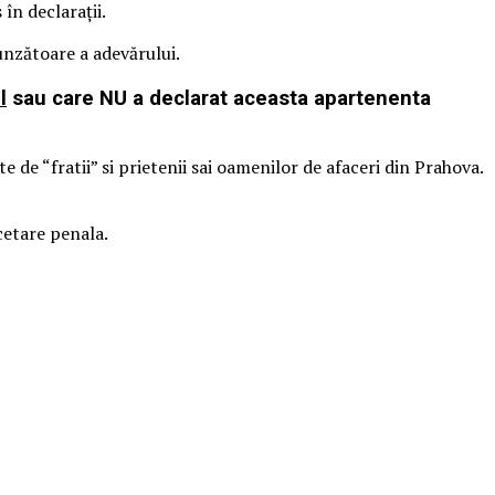
în declaraţii.
punzătoare a adevărului.
l
sau care NU a declarat aceasta apartenenta
 de “fratii” si prietenii sai oamenilor de afaceri din Prahova.
cetare penala.