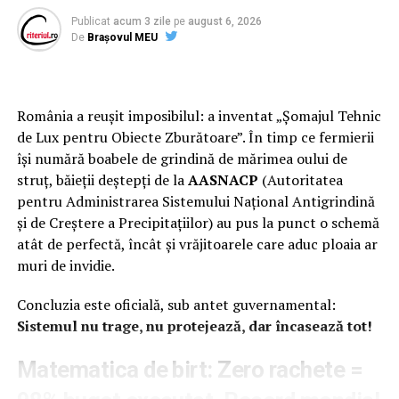
Publicat
acum 3 zile
pe
august 6, 2026
Comisii la schimb cu ministri!
De
Brașovul MEU
Cam aceasta este in linii mari strategia pe care se
bazeaza ”pontistii” din PRO Romania sau PSD ca sa
România a reușit imposibilul: a inventat „Șomajul Tehnic
profite la maxim de un partid pe care il considera
de Lux pentru Obiecte Zburătoare”. În timp ce fermierii
oricum bagat in corzile electorale. Pretextul fiind,
își numără boabele de grindină de mărimea oului de
bineinteles, ”vanatoarea de dragnisti” care le-a atatat
struț, băieții deștepți de la
AASNACP
(Autoritatea
deja imaginatia si setea neostoita de putere. Numai ca,
pentru Administrarea Sistemului Național Antigrindină
desi au incercat sa o provoace in fel si chip pe Viorica
și de Creștere a Precipitațiilor) au pus la punct o schemă
Dancila pentru declansarea de indata a ”marii epurari”,
atât de perfectă, încât și vrăjitoarele care aduc ploaia ar
premierul si-a pastrat cumpatul si a ales varianta mult
muri de invidie.
mai pragmatica a ”extragerii” unul cate unul a celor
indezirabili, in locul ”excecutiilor in masa” cerute de cei
Concluzia este oficială, sub antet guvernamental:
care vroiau astfel sa potoleasca setea de functii a
Sistemul nu trage, nu protejează, dar încasează tot!
propriei clientele politice. Numai ca Dancila s-a tinut
tare si i-a dat fara sa ezite cu ”flit” lui Victor Ponta. Cel a
Matematica de birt: Zero rachete =
carui coloana vertebrala politica s-a vazut la doar cateva
ore dupa esecul lamentabil al motiunii de cenzura pe