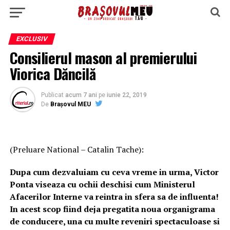
EXCLUSIV
Consilierul mason al premierului
Viorica Dăncilă
Publicat
acum 7 ani
pe
iunie 22, 2019
De
Brașovul MEU
(Preluare National – Catalin Tache):
Dupa cum dezvaluiam cu ceva vreme in urma, Victor
Ponta viseaza cu ochii deschisi cum Ministerul
Afacerilor Interne va reintra in sfera sa de influenta!
In acest scop fiind deja pregatita noua organigrama
de conducere, una cu multe reveniri spectaculoase si