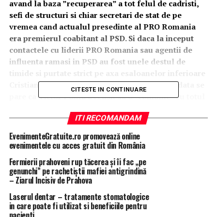
avand la baza ”recuperarea” a tot felul de cadristi,
sefi de structuri si chiar secretari de stat de pe
vremea cand actualul presedinte al PRO Romania
era premierul coabitant al PSD. Si daca la inceput
contactele cu liderii PRO Romania sau agentii de
influenta ramasi in PSD au fost unele destul de
timide si purtate strict pe axa esaloanelor inferioare
Cristian Fainisi – Valentin Melnic, de aceasta data se
CITESTE IN CONTINUARE
pare ca Victor Ponta a reusit sa o ”combine” cu totul
pe Carmen Dan. Ceea ce, sincer vorbind nici macar
ITI RECOMANDAM
nu este o performanta in sine, tinand cont de ce alte
”nume mari” au ajuns sa conduca ministerul pe
EvenimenteGratuite.ro promovează online
timpul mandatului lui ”Barbie de la Interne”, asa
evenimentele cu acces gratuit din România
cum este deja etichetata fosta pupila a lui Liviu
Fermierii prahoveni rup tăcerea și îi fac „pe
Dragnea.
genunchi” pe rachetiștii mafiei antigrindină
– Ziarul Incisiv de Prahova
Oricum, starea depresiva a celei din urma pare sa fi fost
Laserul dentar – tratamente stomatologice
accentuata in ultima vreme si de ”legendarea” tot mai
in care poate fi utilizat si beneficiile pentru
puternica a venirii in locul sau in fruntea MAI a lui
pacienti