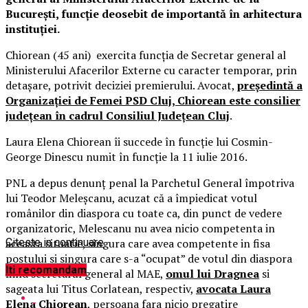
București, funcție deosebit de importantă în arhitectura
instituției.
Chiorean (45 ani) exercita funcția de Secretar general al
Ministerului Afacerilor Externe cu caracter temporar, prin
detașare, potrivit deciziei premierului. Avocat,
președintă a
Organizației de Femei PSD Cluj, Chiorean este consilier
județean în cadrul Consiliul Județean Cluj
.
Laura Elena Chiorean îi succede în funcție lui Cosmin-
George Dinescu numit în funcție la 11 iulie 2016.
PNL a depus denunţ penal la Parchetul General împotriva
lui Teodor Meleşcanu, acuzat că a împiedicat votul
românilor din diaspora cu toate ca, din punct de vedere
organizatoric, Melescanu nu avea nicio competenta in
aceasta situatie, singura care avea competente in fisa
Citeste in continuare
postului si singura care s-a “ocupat” de votul din diaspora
Iti recomandam
fiind secretarul general al MAE,
omul lui Dragnea
si
sageata lui Titus Corlatean, respectiv,
avocata Laura
Elena Chiorean
, persoana fara nicio pregatire