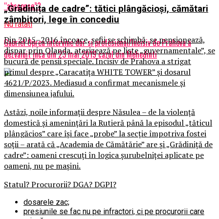
“absconse”?
„Grădinița de cadre”: tătici plângăcioși, cămătari
zâmbitori, lege în concediu
Nu ratati
Din 2015–2016 încoace, șefii se schimbă, se pensionează,
Gabriel Oprea intervine dur si profesional/Incisiv de Prahova a
dispar prin Olanda, aterizează pe liste „guvernamentale”, se
dezvaluit inca din 23 mai 2019 cazul din Mehedinti
bucură de pensii speciale. Incisiv de Prahova a strigat
primul despre „Caracatița WHITE TOWER” și dosarul
4621/P/2023. Mediasud a confirmat mecanismele și
dimensiunea jafului.
Astăzi, noile informații despre Năsulea – de la violență
domestică și amenințări la Rutieră până la episodul „tăticul
plângăcios” care își face „probe” la secție împotriva fostei
soții – arată că „Academia de Cămătărie” are și „Grădiniță de
cadre”: oameni crescuți în logica șurubelniței aplicate pe
oameni, nu pe mașini.
Statul? Procurorii? DGA? DGPI?
dosarele zac;
presiunile se fac nu pe infractori, ci pe procurorii care