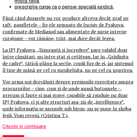
mișcă ceva;
prescripția curge ca o pensie specială juridică.
Până când dosarele nu vor produce altceva decât praf pe
raft, pamfletele – fie ele semnate de Incisiv de Prahova,
confirmate de Mediasud sau alimentate de surse interne
curajoase – vor rămâne, trist, mai dure decât legea.
La IPJ Prahova, „Siguranță și încredere” pare valabil doar
între cămătari, nu între stat și cetățean. Iar în „Grădinița
de cadre”, tăticii plâng la secție, copiii fug de ei, iar sistemul
îl ține de mână pe cel cu șurubelnița, nu pe cel cu poprirea.
Vor urma noi dezvăluiri despre presiunile exercitate asupra
procurorilor – cine, cum și de unde apasă butoanele –,
precum și fapte și mai grave, capabile să zguduie nu doar
IPJ Prahova, ci și alte structuri așa-zis de „intelligence”,
unde informația se ascunde sub birou, nu se pune în slujba
legii. Vom reveni. (Cristina T.).
Citeste in continuare