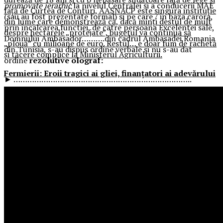
promovate ierarhic
la nivelul Centralei si a conducerii MAE
față de Curtea de Conturi, AASNACP este singura instituție
(sau au fost prezentate formal) si pe care / in baza carora,
din lume care demonstrează că, dacă minți destul de mult
prin incalcarea functiei, de catre persoana Excelentei sale,
despre hectarele „protejate”, bugetul va continua să
Domnului Ambasador……….din cadrul Ambasadei Romania
„plouă” cu milioane de euro. Restul… e doar fum de rachetă
din Tunisia, s-au dispus ordine verbale si nu s-au dat
și tăcere complice la Ministerul Agriculturii.
ordine
rezolutive olograf:
Fermierii: Eroii tragici ai gliei, finanțatori ai adevărului
► …………………………………………………………………..
►
Intreaga documentatie / toate inscrisurile (cu
suportii anexati)
care au stat la baza acestora, ca lucrari
ale
dosarului de accident cu victima decedata….
►
……………
ca autoritate care emisese documentul
contestat;
►
Raportul
inregistrat la ………. transmis ………..
formal
,
la Bucuresti, pe
…. data…..
raport personal care
nu a fost
prezentat ………..
(ci numai ……….), desi fusese adresat
………., ca autoritate si/sau beneficiar indrituit, care
emisese ……….