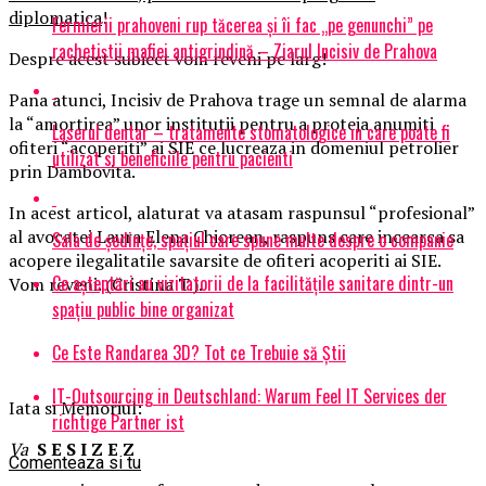
diplomatica
!
Fermierii prahoveni rup tăcerea și îi fac „pe genunchi” pe
rachetiștii mafiei antigrindină – Ziarul Incisiv de Prahova
Despre acest subiect vom reveni pe larg!
Pana atunci, Incisiv de Prahova trage un semnal de alarma
la “amortirea” unor institutii pentru a proteja anumiti
Laserul dentar – tratamente stomatologice in care poate fi
ofiteri “acoperiti” ai SIE ce lucreaza in domeniul petrolier
utilizat si beneficiile pentru pacienti
prin Dambovita.
In acest articol, alaturat va atasam raspunsul “profesional”
al avocatei Laura Elena Chiorean, raspuns care incearca sa
Sala de ședințe, spațiul care spune multe despre o companie
acopere ilegalitatile savarsite de ofiteri acoperiti ai SIE.
Ce așteptări au vizitatorii de la facilitățile sanitare dintr-un
Vom reveni. (Cristina T.).
spațiu public bine organizat
Ce Este Randarea 3D? Tot ce Trebuie să Știi
IT-Outsourcing in Deutschland: Warum Feel IT Services der
Iata si Memoriul:
richtige Partner ist
Va
S E S I Z E Z
Comenteaza si tu