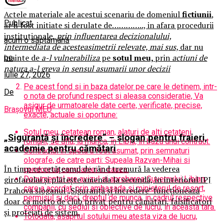
Actele materiale ale acestui scenariu de domeniul
fictiunii
,
Publicat
ar fi fost initiate si derulate de………….., in afara procedurii
institutionale,
prin influentarea decizionalului,
acum o săptămână
intermediata de acesteasimetrii relevate, mai sus,
dar nu
inainte de
a-l vulnerabiliza
pe
sotul meu,
prin
actiuni de
pe
natura a-l greva in sensul asumarii unor decizii
iulie 27, 2026
Pe acest fond si in baza datelor pe care le detinem, intr-
De
o nota de profund respect si aleasa consideratie, Va
asigur de urmatoarele date certe, verificate, precise,
Brașovul MEU
exacte, actuale si oportune:
Sotul meu, cetatean roman, alaturi de alti cetateni
„Siguranță și încredere” – slogan pentru fraieri,
romani, se afla, la munca, in Libia, in baza unui contract.
academie pentru cămătari
Contractul in speta a fost asumat, prin semnaturi
olografe, de catre parti: Supeala Razvan-Mihai si
În timp ce cetățeanul de rând tremură la vederea
condcerea companiei in cauza.
Documentul are avizul si aprobarea Guvernului Libian,
girofarului și plătește amenda la secundă, în interiorul IPJ
care a acordat, prin ambasada si ministerul de resort,
Prahova sloganul „Siguranță și încredere” funcționează
permisul si deci, dreptul de munca, in cadrul respective
doar ca motto de club privat pentru cămătari, falsificatori
companii, cu sediul si obiective de lucru, in aceasta tara.
și protejați de sistem.
Totodata, asaprtul sotului meu atesta viza de lucru,