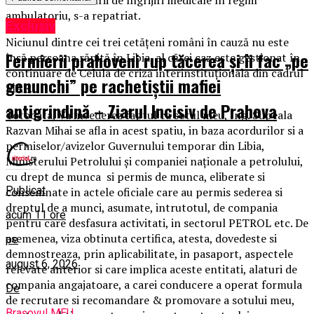
ambulatoriu, s-a repatriat.
Exclusiv
Niciunul dintre cei trei cetățeni români în cauză nu este
Fermierii prahoveni rup tăcerea și îi fac „pe
însă persoana răpită în Libia, al cărei caz este gestionat în
continuare de Celula de criză interinstituţională din cadrul
genunchi” pe rachetiștii mafiei
MAE.
antigrindină – Ziarul Incisiv de Prahova
Totodata, Va invederez faptul ca sotul meu, Ing. Supeala
Razvan Mihai se afla in acest spatiu, in baza acordurilor si a
permiselor/avizelor Guvernului temporar din Libia,
Ministerului Petrolului şi companiei naţionale a petrolului,
cu drept de munca si permis de munca, eliberate si
Publicat
consemnate in actele oficiale care au permis sederea si
dreptul de a munci, asumate, intrutotul, de compania
acum 11 ore
pentru care desfasura activitati, in sectorul PETROL etc. De
asemenea, viza obtinuta certifica, atesta, dovedeste si
pe
demnostreaza, prin aplicabilitate, in pasaport, aspectele
august 6, 2026
relevate anterior si care implica aceste entitati, alaturi de
compania angajatoare, a carei conducere a operat formula
De
de recrutare si recomandare & promovare a sotului meu,
Brașovul MEU