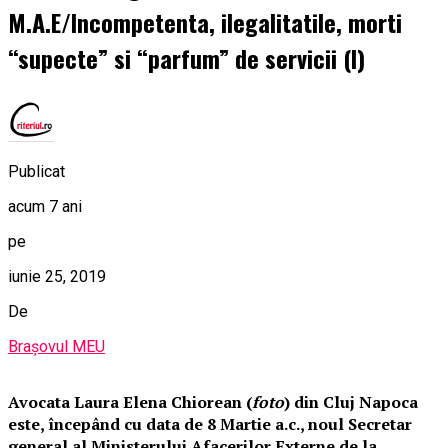
M.A.E/Incompetenta, ilegalitatile, morti
“supecte” si “parfum” de servicii (I)
Publicat
acum 7 ani
pe
iunie 25, 2019
De
Brașovul MEU
Avocata Laura Elena Chiorean (
foto
) din Cluj Napoca
este, începând cu data de 8 Martie a.c., noul Secretar
general al Ministerului Afacerilor Externe de la