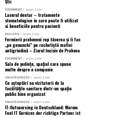
este potrivita, daca trebuie combinata cu tehnici
Știi
Unul dintre principalele avantaje este precizia ridicata
conventionale si ce rezultate pot fi obtinute in cazul
Companiile care vor continua să investească exclusiv în
EVENIMENT
acum 2 zile
in timpul procedurilor stomatologice. Fasciculul laser
fiecarui pacient.
Laserul dentar – tratamente
tehnicile clasice de SEO riscă să piardă oportunități
poate fi directionat catre zona tratata, limitand
stomatologice in care poate fi utilizat
importante de vizibilitate.
Pentru persoanele care doresc sa beneficieze de
si beneficiile pentru pacienti
afectarea tesuturilor sanatoase din apropiere.
avantajele oferite de stomatologie cu laser intr-o clinica
În schimb, organizațiile care înțeleg din timp noile
EXCLUSIV
acum 2 zile
Reducerea sangerarii in cazul interventiilor asupra
aflata in apropiere de Bucuresti, Dentosara pune la
Fermierii prahoveni rup tăcerea și îi fac
tendințe și își adaptează conținutul pentru AI Search
tesuturilor moi reprezinta un alt beneficiu important.
dispozitie informatii despre procedurile disponibile.
„pe genunchi” pe rachetiștii mafiei
vor fi mai bine pregătite pentru viitorul căutării online.
antigrindină – Ziarul Incisiv de Prahova
Laserul poate contribui la coagularea rapida a vaselor de
Detalii despre tratamentele cu laser dentar, precum si
sange, ceea ce poate oferi medicului o vizibilitate mai
despre alte servicii stomatologice, pot fi gasite pe
Dacă dorești să aprofundezi acest subiect și să înțelegi
EVENIMENT
acum 2 zile
buna asupra zonei tratate si pacientului un nivel mai
dentosara.ro
.
Sala de ședințe, spațiul care spune
în detaliu cum funcționează
Generative Engine
multe despre o companie
ridicat de confort.
Optimization (GEO)
, care sunt diferențele față de SEO
și ce poți face concret pentru a pregăti site-ul
UNCATEGORIZED
acum 3 zile
In anumite situatii, folosirea laserului poate reduce
Ce așteptări au vizitatorii de la
companiei tale, îți recomandăm
ghidul complet
inflamatia si disconfortul postoperator. De asemenea,
facilitățile sanitare dintr-un spațiu
publicat de SuportRemote
, unde vei găsi explicații
afectarea minima a tesuturilor poate favoriza o
public bine organizat
detaliate, exemple practice și un studiu de caz bazat pe
vindecare mai rapida si o recuperare mai usoara.
UNCATEGORIZED
acum 6 zile
un proiect real.
IT-Outsourcing in Deutschland: Warum
Un alt avantaj al tehnologiei de
laser dentar Mogosoaia
Feel IT Services der richtige Partner ist
(Advertorial AI)
este faptul ca unele proceduri pot fi efectuate intr-un