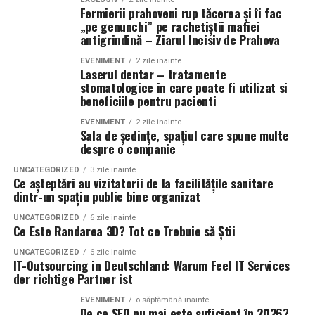
parodontale sau indepartarea excesului de tesut
albire dentara, dar si pentru remodelarea conturului
Fermierii prahoveni rup tăcerea și îi fac
utilizatorilor.
„pe genunchi” pe rachetiștii mafiei
gingival, laserul poate reprezenta o solutie eficienta si
gingival, astfel incat rezultatul final sa fie cat mai
antigrindină – Ziarul Incisiv de Prahova
precisa.
armonios.
Pentru antreprenori și magazine online, schimbarea nu
presupune abandonarea SEO.
EVENIMENT
2 zile inainte
Laserul dentar – tratamente
O alta ramura in care aceasta tehnologie poate fi
Avantajele laserului dentar
stomatologice in care poate fi utilizat si
utilizata este chirurgia orala. In cazul unor interventii
Din contră.
beneficiile pentru pacienti
Pe langa varietatea procedurilor in care poate fi folosit,
chirurgicale cu un grad redus de complexitate, laserul
laserul dentar ofera numeroase beneficii. Acestea difera
poate permite realizarea unor incizii precise. De
EVENIMENT
2 zile inainte
SEO trebuie completat cu o strategie orientată către:
Sala de ședințe, spațiul care spune multe
in functie de tipul tratamentului, de zona asupra careia
asemenea, poate fi folosit pentru indepartarea unor
despre o companie
se intervine si de particularitatile fiecarui pacient.
formatiuni benigne de la nivelul mucoasei orale sau
conținut mai util;
UNCATEGORIZED
3 zile inainte
pentru efectuarea frenectomiilor.
Ce așteptări au vizitatorii de la facilitățile sanitare
structură mai clară;
Unul dintre principalele avantaje este precizia ridicata
dintr-un spațiu public bine organizat
in timpul procedurilor stomatologice. Fasciculul laser
Pacientii interesati de tratamente cu
laser dentar Ilfov
autoritate tematică;
UNCATEGORIZED
6 zile inainte
poate fi directionat catre zona tratata, limitand
pot beneficia de aceasta tehnologie si in cazul anumitor
Ce Este Randarea 3D? Tot ce Trebuie să Știi
informații complete;
afectarea tesuturilor sanatoase din apropiere.
leziuni ale mucoasei orale. Laserul poate contribui la
UNCATEGORIZED
6 zile inainte
experiență demonstrată;
tratarea acestora si la reducerea disconfortului asociat.
IT-Outsourcing in Deutschland: Warum Feel IT Services
Reducerea sangerarii in cazul interventiilor asupra
der richtige Partner ist
actualizarea constantă a conținutului.
tesuturilor moi reprezinta un alt beneficiu important.
Lista procedurilor care pot include aceasta tehnologie
Laserul poate contribui la coagularea rapida a vaselor de
EVENIMENT
o săptămână inainte
cuprinde si tratamentul de canal sau anumite etape
Companiile care încep să investească în această direcție
De ce SEO nu mai este suficient în 2026?