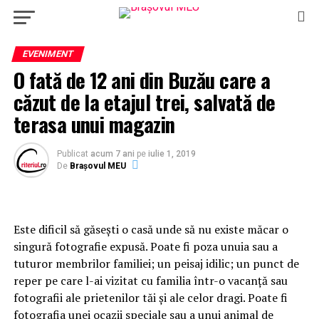
EVENIMENT
O fată de 12 ani din Buzău care a
căzut de la etajul trei, salvată de
terasa unui magazin
Publicat
acum 7 ani
pe
iulie 1, 2019
De
Brașovul MEU
Este dificil să găsești o casă unde să nu existe măcar o
singură fotografie expusă. Poate fi poza unuia sau a
tuturor membrilor familiei; un peisaj idilic; un punct de
reper pe care l-ai vizitat cu familia într-o vacanță sau
fotografii ale prietenilor tăi și ale celor dragi. Poate fi
fotografia unei ocazii speciale sau a unui animal de