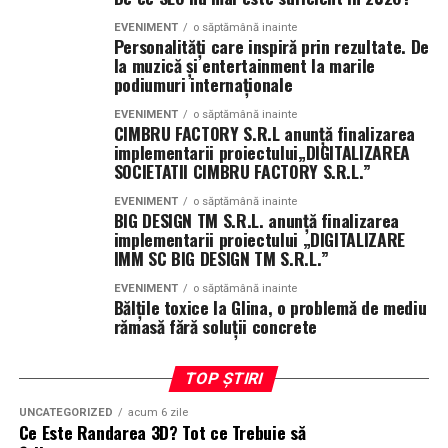
sange, ceea ce poate oferi medicului o vizibilitate mai
asociate implanturilor dentare. In tratamentul
încă de acum vor avea un avantaj competitiv pe măsură
buna asupra zonei tratate si pacientului un nivel mai
EVENIMENT
o săptămână inainte
endodontic, laserul poate contribui la decontaminarea
ce utilizarea sistemelor AI continuă să crească.
Personalități care inspiră prin rezultate. De
ridicat de confort.
canalelor radiculare. In cazul implanturilor, acesta
la muzică și entertainment la marile
Nu există o competiție între SEO și GEO.
poate fi utilizat pentru tratarea si intretinerea
podiumuri internaționale
In anumite situatii, folosirea laserului poate reduce
tesuturilor moi din jurul lucrarii.
EVENIMENT
o săptămână inainte
inflamatia si disconfortul postoperator. De asemenea,
Cele două discipline se completează.
CIMBRU FACTORY S.R.L anunţă finalizarea
afectarea minima a tesuturilor poate favoriza o
Atunci cand vorbim despre stomatologie cu laser,
implementarii proiectului„DIGITALIZAREA
SEO ajută motoarele de căutare să descopere și să
SOCIETATII CIMBRU FACTORY S.R.L.”
vindecare mai rapida si o recuperare mai usoara.
trebuie mentionate si aplicatiile din estetica dentara.
înțeleagă paginile unui site.
Tehnologia poate fi folosita in cadrul procedurilor de
EVENIMENT
o săptămână inainte
Un alt avantaj al tehnologiei de
laser dentar Mogosoaia
BIG DESIGN TM S.R.L. anunţă finalizarea
albire dentara, dar si pentru remodelarea conturului
GEO urmărește ca acele informații să fie suficient de
implementarii proiectului „DIGITALIZARE
este faptul ca unele proceduri pot fi efectuate intr-un
gingival, astfel incat rezultatul final sa fie cat mai
IMM SC BIG DESIGN TM S.R.L.”
clare și credibile pentru a putea fi utilizate și
mod mai putin invaziv. In functie de tratament, poate fi
armonios.
recomandate de sistemele bazate pe inteligență
redusa necesitatea utilizarii instrumentelor clasice,
EVENIMENT
o săptămână inainte
Bălțile toxice la Glina, o problemă de mediu
artificială.
aspect care contribuie la diminuarea anxietatii resimtite
Avantajele laserului dentar
rămasă fără soluții concrete
de unii pacienti.
În următorii ani, cele mai performante strategii digitale
Pe langa varietatea procedurilor in care poate fi folosit,
vor combina cele două abordări.
Cu toate acestea, recomandarea utilizarii laserului
TOP ȘTIRI
laserul dentar ofera numeroase beneficii. Acestea difera
trebuie facuta numai dupa o consultatie stomatologica.
in functie de tipul tratamentului, de zona asupra careia
UNCATEGORIZED
acum 6 zile
Inteligența artificială schimbă deja modul în care
Medicul este cel care stabileste daca aceasta metoda
se intervine si de particularitatile fiecarui pacient.
Ce Este Randarea 3D? Tot ce Trebuie să
utilizatorii caută informații și iau decizii.