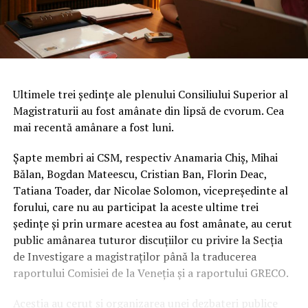
Ultimele trei şedinţe ale plenului Consiliului Superior al
Magistraturii au fost amânate din lipsă de cvorum. Cea
mai recentă amânare a fost luni.
Şapte membri ai CSM, respectiv Anamaria Chiş, Mihai
Bălan, Bogdan Mateescu, Cristian Ban, Florin Deac,
Tatiana Toader, dar Nicolae Solomon, vicepreşedinte al
forului, care nu au participat la aceste ultime trei
şedinţe şi prin urmare acestea au fost amânate, au cerut
public amânarea tuturor discuţiilor cu privire la Secţia
de Investigare a magistraţilor până la traducerea
raportului Comisiei de la Veneţia şi a raportului GRECO.
Aceştia au cerut şi organizarea unei dezbateri publice