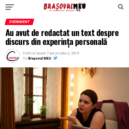
EVENIMENT
Au avut de redactat un text despre
discurs din experinţa personală
Publicat
acum 7 ani
pe
iulie 2, 2019
De
Brașovul MEU