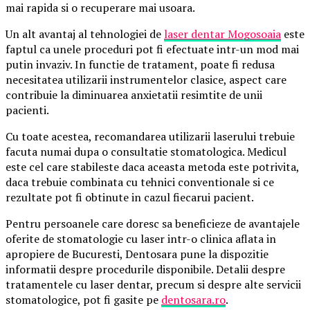
mai rapida si o recuperare mai usoara.
Un alt avantaj al tehnologiei de
laser dentar Mogosoaia
este
faptul ca unele proceduri pot fi efectuate intr-un mod mai
putin invaziv. In functie de tratament, poate fi redusa
necesitatea utilizarii instrumentelor clasice, aspect care
contribuie la diminuarea anxietatii resimtite de unii
pacienti.
Cu toate acestea, recomandarea utilizarii laserului trebuie
facuta numai dupa o consultatie stomatologica. Medicul
este cel care stabileste daca aceasta metoda este potrivita,
daca trebuie combinata cu tehnici conventionale si ce
rezultate pot fi obtinute in cazul fiecarui pacient.
Pentru persoanele care doresc sa beneficieze de avantajele
oferite de stomatologie cu laser intr-o clinica aflata in
apropiere de Bucuresti, Dentosara pune la dispozitie
informatii despre procedurile disponibile. Detalii despre
tratamentele cu laser dentar, precum si despre alte servicii
stomatologice, pot fi gasite pe
dentosara.ro
.