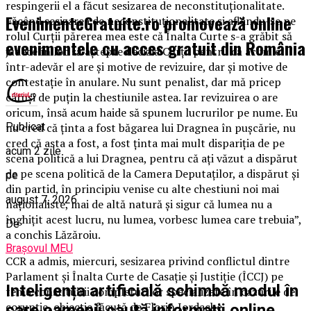
respingerii el a făcut sesizarea de neconstituţionalitate.
EvenimenteGratuite.ro promovează online
Făcând sesizarea de neconstituţionalitate şi aflându-se pe
rolul Curţii părerea mea este că Înalta Curte s-a grăbit să
evenimentele cu acces gratuit din România
judece în loc să aştepte decizia Curţii pentru că acum el
într-adevăr el are şi motive de revizuire, dar şi motive de
contestaţie în anulare. Nu sunt penalist, dar mă pricep
câtuşi de puţin la chestiunile astea. Iar revizuirea o are
oricum, însă acum haide să spunem lucrurilor pe nume. Eu
Publicat
nu cred că ţinta a fost băgarea lui Dragnea în puşcărie, nu
cred că asta a fost, a fost ţinta mai mult dispariţia de pe
acum 2 zile
scena politică a lui Dragnea, pentru că aţi văzut a dispărut
de pe scena politică de la Camera Deputaţilor, a dispărut şi
pe
din partid, în principiu venise cu alte chestiuni noi mai
august 7, 2026
naţionaliste, mai de altă natură şi sigur că lumea nu a
înghiţit acest lucru, nu lumea, vorbesc lumea care trebuia”,
De
a conchis Lăzăroiu.
Brașovul MEU
CCR a admis, miercuri, sesizarea privind conflictul dintre
Parlament şi Înalta Curte de Casaţie şi Justiţie (ÎCCJ) pe
Inteligența artificială schimbă modul în
tema constituirii completurilor specializate în cazurile de
corupţie, obiecţie făcută de Florin Iordache.
care oamenii caută informații online