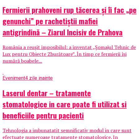
Fermierii prahoveni rup tăcerea și îi fac „pe
genunchi” pe rachetiștii mafiei
antigrindină – Ziarul Incisiv de Prahova
România a reușit imposibilul: a inventat „Șomajul Tehnic de
Lux pentru Obiecte Zburătoare”. În timp ce fermierii își
numără boabele...
Eveniment
4 zile inainte
Laserul dentar – tratamente
stomatologice in care poate fi utilizat si
beneficiile pentru pacienti
Tehnologia a imbunatatit semnificativ modul in care sunt
efectuate numeroase tratamente stomatologice. In