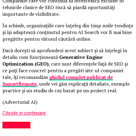
Companiile care vor continua să investească exclusiv în
tehnicile clasice de SEO riscă să piardă oportunități
importante de vizibilitate.
În schimb, organizațiile care înțeleg din timp noile tendințe
și își adaptează conținutul pentru AI Search vor fi mai bine
pregătite pentru viitorul căutării online.
Dacă dorești să aprofundezi acest subiect și să înțelegi în
detaliu cum funcționează
Generative Engine
Optimization (GEO)
, care sunt diferențele față de SEO și
ce poți face concret pentru a pregăti site-ul companiei
tale, îți recomandăm
ghidul complet publicat de
SuportRemote
, unde vei găsi explicații detaliate, exemple
practice și un studiu de caz bazat pe un proiect real.
(Advertorial AI)
Citeste in continuare
Eveniment