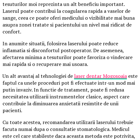
tesuturilor moi reprezinta un alt beneficiu important.
Laserul poate contribui la coagularea rapida a vaselor de
sange, ceea ce poate oferi medicului o vizibilitate mai buna
asupra zonei tratate si pacientului un nivel mai ridicat de
confort.
In anumite situatii, folosirea laserului poate reduce
inflamatia si disconfortul postoperator. De asemenea,
afectarea minima a tesuturilor poate favoriza o vindecare
mai rapida si o recuperare mai usoara.
Un alt avantaj al tehnologiei de
laser dentar Mogosoaia
este
faptul ca unele proceduri pot fi efectuate intr-un mod mai
putin invaziv. In functie de tratament, poate fi redusa
necesitatea utilizarii instrumentelor clasice, aspect care
contribuie la diminuarea anxietatii resimtite de unii
pacienti.
Cu toate acestea, recomandarea utilizarii laserului trebuie
facuta numai dupa o consultatie stomatologica. Medicul
este cel care stabileste daca aceasta metoda este potrivita,