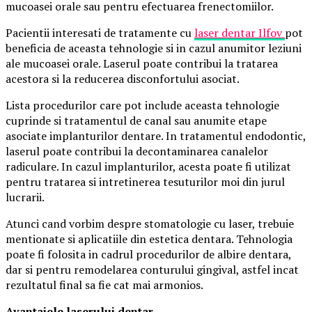
mucoasei orale sau pentru efectuarea frenectomiilor.
Pacientii interesati de tratamente cu
laser dentar Ilfov
pot
beneficia de aceasta tehnologie si in cazul anumitor leziuni
ale mucoasei orale. Laserul poate contribui la tratarea
acestora si la reducerea disconfortului asociat.
Lista procedurilor care pot include aceasta tehnologie
cuprinde si tratamentul de canal sau anumite etape
asociate implanturilor dentare. In tratamentul endodontic,
laserul poate contribui la decontaminarea canalelor
radiculare. In cazul implanturilor, acesta poate fi utilizat
pentru tratarea si intretinerea tesuturilor moi din jurul
lucrarii.
Atunci cand vorbim despre stomatologie cu laser, trebuie
mentionate si aplicatiile din estetica dentara. Tehnologia
poate fi folosita in cadrul procedurilor de albire dentara,
dar si pentru remodelarea conturului gingival, astfel incat
rezultatul final sa fie cat mai armonios.
Avantajele laserului dentar