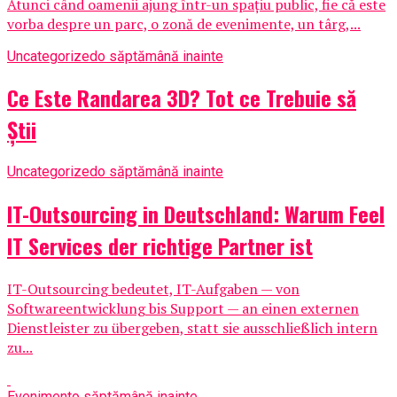
Atunci când oamenii ajung într-un spațiu public, fie că este
vorba despre un parc, o zonă de evenimente, un târg,...
Uncategorized
o săptămână inainte
Ce Este Randarea 3D? Tot ce Trebuie să
Știi
Uncategorized
o săptămână inainte
IT-Outsourcing in Deutschland: Warum Feel
IT Services der richtige Partner ist
IT-Outsourcing bedeutet, IT-Aufgaben — von
Softwareentwicklung bis Support — an einen externen
Dienstleister zu übergeben, statt sie ausschließlich intern
zu...
Eveniment
o săptămână inainte