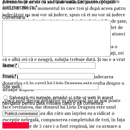
presiunea şi au zis că mai bine amânăm pentru plenul
Adresa ta de email nu va fi publicată.
Câmpurile obligatorii
sunt marcate cu
*
următor. Deci în momentul în care trei şi după aceea patru
judecători nu mai vor să judece, spun că ei nu vor să judece
Comentariu
*
nu se poate judeca în cinci, completul trebuie să fie de şase,
iar soluţia trebuie să fie de cinci la unu, dacă e complet de
şase, ori în completul de cinci nu se poate judeca. Şi atunci
am spus bine, nici o problemă eu plec nu am nici o
problemă să plec, dar voi care o să rămâneţi veţi avea o
problemă pentru că vor vei alţii şi va trebui să judecaţi, ori
că e albă ori că e neagră, soluţia trebuie dată. Şi nu s-a vrut
atunci, asta este”, a explicat Lăzăroiu.
Nume
*
Email
*
Fostul judecător CCR a mai spus legat de rejudecarea
dosarelor că în cazul lui Liviu Dragnea este vorba despre o
Site web
situaţie atipică.
Salvează-mi numele, emailul și site-ul web în acest
„Dacă sunt decizii definitive în principal nu se mai poate
navigator pentru data viitoare când o să comentez.
face revizuirea, dar dosarul lui Liviu Dragnea este unul
atipic, Liviu Dragnea din câte am înţeles eu a ridicat o
excepţie nelegală, compunerea completului de trei, în faţa
Eveniment
completurilor de 5 care i-a fost respinsă, iar ca urmare a