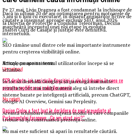
Pe 27 mai, Liviu Dragnea a fost condamnat la închisoare de
Dacă în ultimii 20 de ani optimizarea pentru motoarele de
3 ani şi 6 luni cu executare, în dosarul angajărilor fictive de
căutare a însemnat aproape exclusiv SEO, anul 2026
la Direcţia de Protecţie a Copilului Teleorman. Decizia
marchează începutul unei noi etape în evoluția
Înaltei Curţi de Casaţie şi Justiţie este definitivă.
internetului.
SEO rămâne unul dintre cele mai importante instrumente
pentru creșterea vizibilității online.
Totuși, comportamentul utilizatorilor începe să se
Articole pe aceiasi tema:
Urmatorul
schimbe.
CCR dezbate, joi, sesizările Opoziţiei şi ale lui Iohannis în ceea ce
În loc să deschidă Google și să parcurgă mai multe
priveşte modificarea codurilor penale
rezultate, tot mai mulți oameni aleg să întrebe direct
sisteme bazate pe inteligență artificială, precum ChatGPT,
Nu ratati
Google AI Overview, Gemini sau Perplexity.
Dacian Cioloş a fost luat în derâdere de noul preşedinte al
Această schimbare influențează modul în care companiile
Parlamentului European: „Ce am văzut aici?”
trebuie să își construiască prezența online.
Nu mai este suficient să apari în rezultatele căutării.