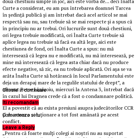
două chestiuni simple în joc, aici este vorba de… deci Înalta
Curte a considerat, eu am pus întrebarea doamnei Tarcea
în şedinţă publică şi am întrebat dacă acel articol se mai
respectă sau nu, sau trebuie să se mai respecte şi a spus că
în principiu nu ar trebui. Ori lucrurile sunt două chestiuni,
ori legea trebuie modificată, ori Înalta Curte trebuie să
aplice legea nu trebuie să facă ea altă lege, aici este
chestiunea de fond, ori Înalta Curte a spus: nu mă
interesează că legea nu e modificată, nu mă interesează, pe
mine mă interesează că legea asta chiar dacă nu produce
efecte negative, să zic, ea nu trebuie aplicată. Ori aşa se va
arăta Înalta Curte să hotărască în locul Parlamentului este
deja un derapaj mare de la regulile statului de drept”, a
afirmat Petre Lăzăroiu, miercuri la Antena 3, întrebat dacă
Citeste in continuare
în cazul lui Dragnea crede că a fost o condamnare politică.
Iti recomandam
El a povestit că au exista presiuni asupra judecătorilor CCR
şi de aceea o soluţionare a tot fost amânată pe acest
Comenteaza si tu
conflict.
Leave a Reply
„Pentru că foarte mulţi colegi ai noştri nu au suportat