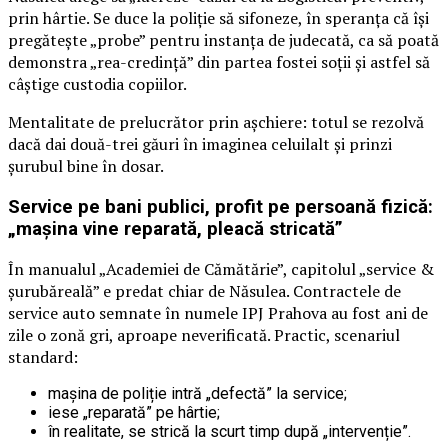
prin hârtie. Se duce la poliție să sifoneze, în speranța că își
pregătește „probe” pentru instanța de judecată, ca să poată
demonstra „rea-credință” din partea fostei soții și astfel să
câștige custodia copiilor.
Mentalitate de prelucrător prin așchiere: totul se rezolvă
dacă dai două-trei găuri în imaginea celuilalt și prinzi
șurubul bine în dosar.
Service pe bani publici, profit pe persoană fizică:
„mașina vine reparată, pleacă stricată”
În manualul „Academiei de Cămătărie”, capitolul „service &
șurubăreală” e predat chiar de Năsulea. Contractele de
service auto semnate în numele IPJ Prahova au fost ani de
zile o zonă gri, aproape neverificată. Practic, scenariul
standard:
mașina de poliție intră „defectă” la service;
iese „reparată” pe hârtie;
în realitate, se strică la scurt timp după „intervenție”.