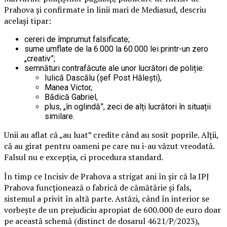
Prahova și confirmate în linii mari de Mediasud, descriu
același tipar:
cereri de împrumut falsificate;
sume umflate de la 6.000 la 60.000 lei printr-un zero
„creativ”;
semnături contrafăcute ale unor lucrători de poliție:
Iulică Dascălu (șef Post Hălești),
Manea Victor,
Bădică Gabriel,
plus, „în oglindă”, zeci de alți lucrători în situații
similare.
Unii au aflat că „au luat” credite când au sosit poprile. Alții,
că au girat pentru oameni pe care nu i-au văzut vreodată.
Falsul nu e excepția, ci procedura standard.
În timp ce Incisiv de Prahova a strigat ani în șir că la IPJ
Prahova funcționează o fabrică de cămătărie și fals,
sistemul a privit în altă parte. Astăzi, când în interior se
vorbește de un prejudiciu apropiat de 600.000 de euro doar
pe această schemă (distinct de dosarul 4621/P/2023),