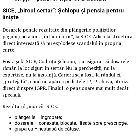
SICE, „biroul sertar”: Șchiopu și pensia pentru
liniște
Dosarele penale rezultate din plângerile polițiștilor
păgubiți au ajuns, „întâmplător”, la SICE. Adică la structura
direct interesată să nu explodeze scandalul în propria
curte.
Fosta șefă SICE, Codruța Șchiopu, s-a asigurat că dosarele
rămân la loc sigur: în sertar. Nu la percheziții, nu la
expertize, nu la instanță. Cariera sa a fost, la rândul ei,
„protejată”: când nu apărea pe listele IPJ Prahova, ateriza
direct dinspre IGPR. Finalul: o pensionare mai mult decât
specială.
Rezultatul „muncii” SICE:
plângerile – îngropate;
dosarele – conexate, blocate, lăsate spre prescripție;
gruparea – neatinsă de cătușe.