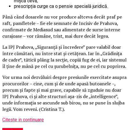
mișcă ceva;
prescripția curge ca o pensie specială juridică.
Până când dosarele nu vor produce altceva decât praf pe
raft, pamfletele – fie ele semnate de Incisiv de Prahova,
confirmate de Mediasud sau alimentate de surse interne
curajoase – vor rămâne, trist, mai dure decât legea.
La IPJ Prahova, „Siguranță și încredere” pare valabil doar
între cămătari, nu între stat și cetățean. Iar în „Grădinița
de cadre”, tăticii plâng la secție, copiii fug de ei, iar sistemul
îl ține de mână pe cel cu șurubelnița, nu pe cel cu poprirea.
Vor urma noi dezvăluiri despre presiunile exercitate asupra
procurorilor – cine, cum și de unde apasă butoanele –,
precum și fapte și mai grave, capabile să zguduie nu doar
IPJ Prahova, ci și alte structuri așa-zis de „intelligence”,
unde informația se ascunde sub birou, nu se pune în slujba
legii. Vom reveni. (Cristina T.).
Citeste in continuare