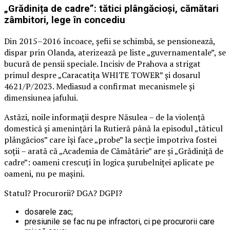
„Grădinița de cadre”: tătici plângăcioși, cămătari
zâmbitori, lege în concediu
Din 2015–2016 încoace, șefii se schimbă, se pensionează,
dispar prin Olanda, aterizează pe liste „guvernamentale”, se
bucură de pensii speciale. Incisiv de Prahova a strigat
primul despre „Caracatița WHITE TOWER” și dosarul
4621/P/2023. Mediasud a confirmat mecanismele și
dimensiunea jafului.
Astăzi, noile informații despre Năsulea – de la violență
domestică și amenințări la Rutieră până la episodul „tăticul
plângăcios” care își face „probe” la secție împotriva fostei
soții – arată că „Academia de Cămătărie” are și „Grădiniță de
cadre”: oameni crescuți în logica șurubelniței aplicate pe
oameni, nu pe mașini.
Statul? Procurorii? DGA? DGPI?
dosarele zac;
presiunile se fac nu pe infractori, ci pe procurorii care