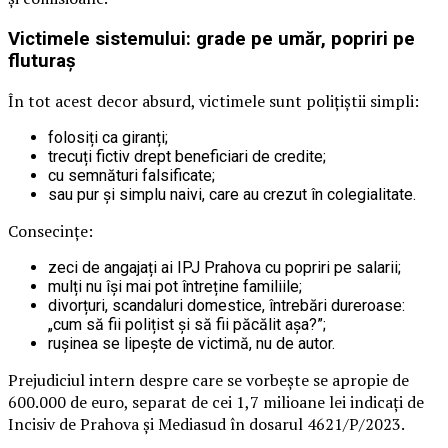
Victimele sistemului: grade pe umăr, popriri pe
fluturaș
În tot acest decor absurd, victimele sunt polițiștii simpli:
folosiți ca giranți;
trecuți fictiv drept beneficiari de credite;
cu semnături falsificate;
sau pur și simplu naivi, care au crezut în colegialitate.
Consecințe:
zeci de angajați ai IPJ Prahova cu popriri pe salarii;
mulți nu își mai pot întreține familiile;
divorțuri, scandaluri domestice, întrebări dureroase:
„cum să fii polițist și să fii păcălit așa?”;
rușinea se lipește de victimă, nu de autor.
Prejudiciul intern despre care se vorbește se apropie de
600.000 de euro, separat de cei 1,7 milioane lei indicați de
Incisiv de Prahova și Mediasud în dosarul 4621/P/2023.