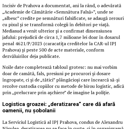
Incisiv de Prahova a documentat, ani la rând, o adevărată
„Academie de Cămătărie «Semnătura Falsă»”, unde se
„albesc” credite pe semnături falsificate, se adaugă zerouri
cu pixul și se transformă colegii în debitori pe viață.
Mediasud a venit ulterior și a confirmat dimensiunea
jafului: prejudicii de circa 1,7 milioane lei doar în dosarul
penal 4621/P/2023 (caracatița creditelor la CAR-ul IPJ
Prahova) și peste 500 de acte materiale, conform
dezvăluirilor deja publicate.
Noile date completează tabloul grotesc: nu mai vorbim
doar de camătă, fals, presiuni pe procurori și dosare
îngropate, ci și de „tătici” plângăcioși care încearcă să-și
rezolve custodia copiilor cu metode de birou logistic, adică
prin „prelucrare prin așchiere” de imagine la poliție.
Logistica groazei: „deratizarea” care dă afară
oamenii, nu șobolanii
La Serviciul Logistică al IPJ Prahova, condus de Alexandru
Năsulea, deratizarea nu se face în curte, ci în organigramă.