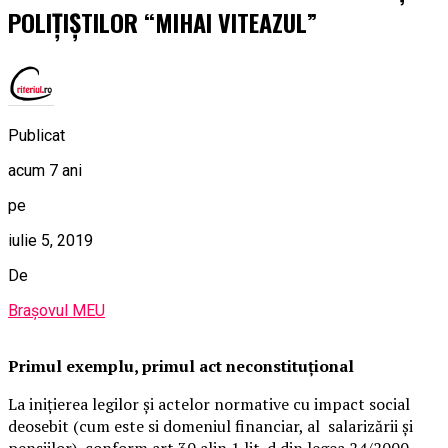
POLIȚIȘTILOR “MIHAI VITEAZUL”
Publicat
acum 7 ani
pe
iulie 5, 2019
De
Brașovul MEU
Primul exemplu, primul act neconstituțional
La inițierea legilor și actelor normative cu impact social
deosebit (cum este si domeniul financiar, al salarizării și
pensiilor), conform art 30 alin 1 lit. d din legea 24/2000,