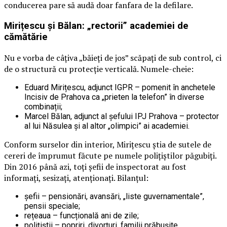
conducerea pare să audă doar fanfara de la defilare.
Mirițescu și Bălan: „rectorii” academiei de
cămătărie
Nu e vorba de câțiva „băieți de jos” scăpați de sub control, ci
de o structură cu protecție verticală. Numele-cheie:
Eduard Mirițescu, adjunct IGPR – pomenit în anchetele
Incisiv de Prahova ca „prieten la telefon” în diverse
combinații;
Marcel Bălan, adjunct al șefului IPJ Prahova – protector
al lui Năsulea și al altor „olimpici” ai academiei.
Conform surselor din interior, Mirițescu știa de sutele de
cereri de împrumut făcute pe numele polițiștilor păgubiți.
Din 2016 până azi, toți șefii de inspectorat au fost
informați, sesizați, atenționați. Bilanțul:
șefii – pensionări, avansări, „liste guvernamentale”,
pensii speciale;
rețeaua – funcțională ani de zile;
polițiștii – popriri, divorțuri, familii prăbușite.