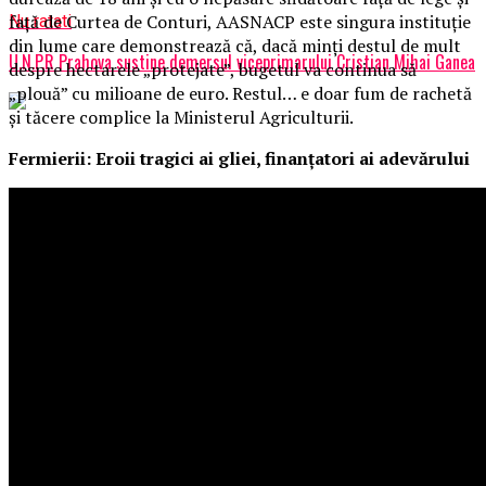
față de Curtea de Conturi, AASNACP este singura instituție
Nu ratati
din lume care demonstrează că, dacă minți destul de mult
U.N.P.R Prahova sustine demersul viceprimarului Cristian Mihai Ganea
despre hectarele „protejate”, bugetul va continua să
„plouă” cu milioane de euro. Restul… e doar fum de rachetă
și tăcere complice la Ministerul Agriculturii.
Fermierii: Eroii tragici ai gliei, finanțatori ai adevărului