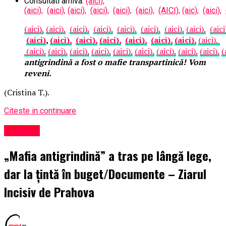
Consultati arhiva:
(aici),
(aici),
(aici),
(aici),
(aici),
(aici),
(aici),
(AICI),
(aic),
(aici),
(aici),
(aici),
(aici),
(aici),
(aici),
(aici),
(aici),
(aici),
(aici
(aici)
,
(aici),
(aici),
(aici),
(aici),
(aici),
(aici),
(aici),
(aici),
(aici),
(aici),
(aici),
(aici),
(aici),
(aici),
(aici),
(aici),
(
antigrindină a fost o mafie transpartinică! Vom
reveni.
(Cristina T.).
Citeste in continuare
Exclusiv
„Mafia antigrindină” a tras pe lângă lege,
dar la țintă în buget/Documente – Ziarul
Incisiv de Prahova