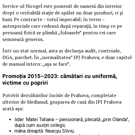
Service-ul Nicogel este pomenit de oameni din interior
drept o veritabilă stație de spălat nu doar șuruburi, ci și
bani. Pe contracte – totul impecabil; în teren –
autospeciale care cedează după reparații, în timp ce pe
persoană fizică se plimbă „foloasele” pentru cei care
semnează generos.
Într-un stat normal, asta ar declanșa audit, controale,
DGA, parchet. În „normalitatea” IPJ Prahova, e doar capitol
de manual intern: „așa se face”.
Promoția 2015–2023: cămătari cu uniformă,
victime cu popriri
Potrivit dezvăluirilor Incisiv de Prahova, completate
ulterior de Mediasud, gruparea de casă din IPJ Prahova
arată așa:
lider: Matei Tatiana – pensionară, plecată „prin Olanda”,
după cum susțin colegii;
mâna dreaptă: Neacșu Silviu;