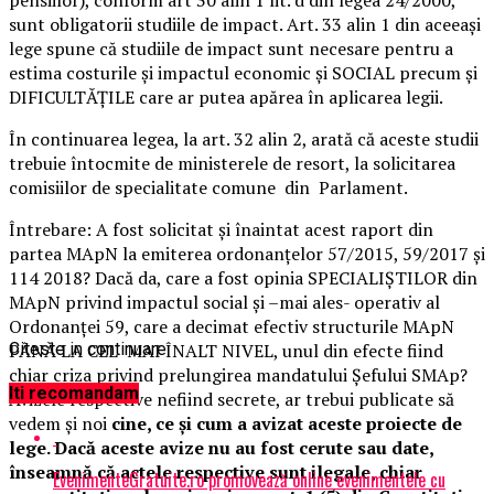
sunt obligatorii studiile de impact. Art. 33 alin 1 din aceeași
lege spune că studiile de impact sunt necesare pentru a
estima costurile și impactul economic și SOCIAL precum și
DIFICULTĂȚILE care ar putea apărea în aplicarea legii.
În continuarea legea, la art. 32 alin 2, arată că aceste studii
trebuie întocmite de ministerele de resort, la solicitarea
comisiilor de specialitate comune din Parlament.
Întrebare: A fost solicitat și înaintat acest raport din
partea MApN la emiterea ordonanțelor 57/2015, 59/2017 și
114 2018? Dacă da, care a fost opinia SPECIALIȘTILOR din
MApN privind impactul social și –mai ales- operativ al
Ordonanței 59, care a decimat efectiv structurile MApN
PÂNĂ LA CEL MAI ÎNALT NIVEL, unul din efecte fiind
Citeste in continuare
chiar criza privind prelungirea mandatului Șefului SMAp?
Iti recomandam
Avizele respective nefiind secrete, ar trebui publicate să
vedem și noi
cine, ce și cum a avizat aceste proiecte de
lege. Dacă aceste avize nu au fost cerute sau date,
înseamnă că actele respective sunt ilegale, chiar
EvenimenteGratuite.ro promovează online evenimentele cu