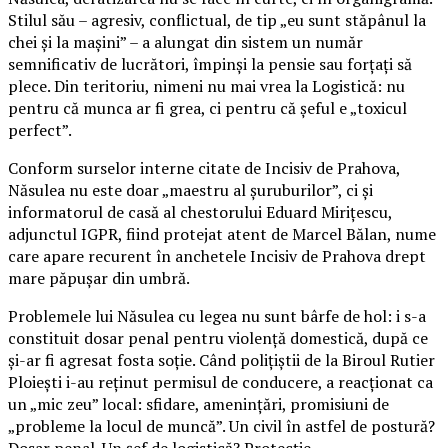
Stilul său – agresiv, conflictual, de tip „eu sunt stăpânul la
chei și la mașini” – a alungat din sistem un număr
semnificativ de lucrători, împinși la pensie sau forțați să
plece. Din teritoriu, nimeni nu mai vrea la Logistică: nu
pentru că munca ar fi grea, ci pentru că șeful e „toxicul
perfect”.
Conform surselor interne citate de Incisiv de Prahova,
Năsulea nu este doar „maestru al șuruburilor”, ci și
informatorul de casă al chestorului Eduard Mirițescu,
adjunctul IGPR, fiind protejat atent de Marcel Bălan, nume
care apare recurent în anchetele Incisiv de Prahova drept
mare păpușar din umbră.
Problemele lui Năsulea cu legea nu sunt bârfe de hol: i s-a
constituit dosar penal pentru violență domestică, după ce
și-ar fi agresat fosta soție. Când polițiștii de la Biroul Rutier
Ploiești i-au reținut permisul de conducere, a reacționat ca
un „mic zeu” local: sfidare, amenințări, promisiuni de
„probleme la locul de muncă”. Un civil în astfel de postură?