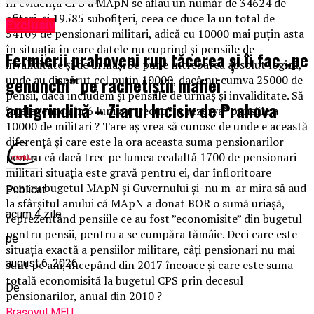
în evidența CPS a MApN se aflau un număr de 34624 de
ofițeri și 19585 subofițeri, ceea ce duce la un total de
Exclusiv
54109 de pensionari militari, adică cu 10000 mai puțin asta
în situația în care datele nu cuprind și pensiile de
Fermierii prahoveni rup tăcerea și îi fac „pe
invaliditate și de urmaș. Se pune întrebarea absolut logică,
genunchi” pe rachetiștii mafiei
unde au dispărut cel puțin 10000, dacă nu cumva 25000 de
pensii, dacă includem și pensiile de urmaș și invaliditate. Să
antigrindină – Ziarul Incisiv de Prahova
înțelegem că în 6 luni au trecut ”în rezerva” pensiile a
10000 de militari ? Tare aș vrea să cunosc de unde e această
diferență și care este la ora aceasta suma pensionarilor
pentru că dacă trec pe lumea cealaltă 1700 de pensionari
militari situația este gravă pentru ei, dar înfloritoare
pentru bugetul MApN și Guvernului și nu m-ar mira să aud
Publicat
la sfârșitul anului că MApN a donat BOR o sumă uriașă,
acum 4 zile
reprezentând pensiile ce au fost ”economisite” din bugetul
pentru pensii, pentru a se cumpăra tămâie. Deci care este
pe
situația exactă a pensiilor militare, câți pensionari nu mai
august 6, 2026
sunt pe ani, începând din 2017 încoace și care este suma
totală economisită la bugetul CPS prin decesul
De
pensionarilor, anual din 2010 ?
Brașovul MEU