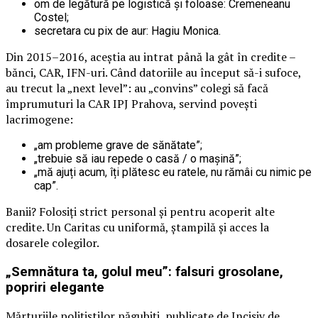
om de legătură pe logistică și foloase: Cremeneanu
Costel;
secretara cu pix de aur: Hagiu Monica.
Din 2015–2016, aceștia au intrat până la gât în credite –
bănci, CAR, IFN-uri. Când datoriile au început să-i sufoce,
au trecut la „next level”: au „convins” colegi să facă
împrumuturi la CAR IPJ Prahova, servind povești
lacrimogene:
„am probleme grave de sănătate”;
„trebuie să iau repede o casă / o mașină”;
„mă ajuți acum, îți plătesc eu ratele, nu rămâi cu nimic pe
cap”.
Banii? Folosiți strict personal și pentru acoperit alte
credite. Un Caritas cu uniformă, ștampilă și acces la
dosarele colegilor.
„Semnătura ta, golul meu”: falsuri grosolane,
popriri elegante
Mărturiile polițiștilor păgubiți, publicate de Incisiv de