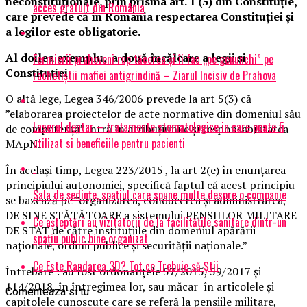
neconstituționale, prin prisma art. 1 (5) din Constituție,
acces gratuit din România
care prevede că în România respectarea Constituției și
a legilor este obligatorie.
Al doilea exemplu, a două încălcare a legii și
Fermierii prahoveni rup tăcerea și îi fac „pe genunchi” pe
Constituției
rachetiștii mafiei antigrindină – Ziarul Incisiv de Prahova
O altă lege, Legea 346/2006 prevede la art 5(3) că
”elaborarea proiectelor de acte normative din domeniul său
Laserul dentar – tratamente stomatologice in care poate fi
de competență” intră în atribuțiunile și responsabilitatea
utilizat si beneficiile pentru pacienti
MApN.
În același timp, Legea 223/2015 , la art 2(e) în enunțarea
principiului autonomiei, specifică faptul că acest principiu
Sala de ședințe, spațiul care spune multe despre o companie
se bazează pe ”organizarea, conducerea și administrarea,
DE SINE STĂTĂTOARE a sistemului PENSIILOR MILITARE
Ce așteptări au vizitatorii de la facilitățile sanitare dintr-un
DE STAT de către instituțiile din domeniul apărării
spațiu public bine organizat
naționale, ordinii publice și securității naționale.”
Ce Este Randarea 3D? Tot ce Trebuie să Știi
Întrebare : au fost ordonanțele 57/2015, 59/2017 și
114/2018, în întregimea lor, sau măcar în articolele și
Comenteaza si tu
capitolele cunoscute care se referă la pensiile militare,