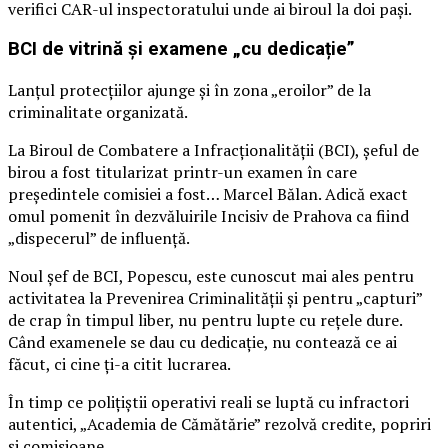
verifici CAR-ul inspectoratului unde ai biroul la doi pași.
BCI de vitrină și examene „cu dedicație”
Lanțul protecțiilor ajunge și în zona „eroilor” de la
criminalitate organizată.
La Biroul de Combatere a Infracționalității (BCI), șeful de
birou a fost titularizat printr-un examen în care
președintele comisiei a fost… Marcel Bălan. Adică exact
omul pomenit în dezvăluirile Incisiv de Prahova ca fiind
„dispecerul” de influență.
Noul șef de BCI, Popescu, este cunoscut mai ales pentru
activitatea la Prevenirea Criminalității și pentru „capturi”
de crap în timpul liber, nu pentru lupte cu rețele dure.
Când examenele se dau cu dedicație, nu contează ce ai
făcut, ci cine ți-a citit lucrarea.
În timp ce polițiștii operativi reali se luptă cu infractori
autentici, „Academia de Cămătărie” rezolvă credite, popriri
și comisioane.