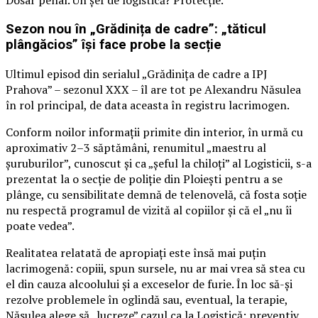
Dosar penal. Un șef de logistică? Protecție.
Sezon nou în „Grădinița de cadre”: „tăticul
plângăcios” își face probe la secție
Ultimul episod din serialul „Grădinița de cadre a IPJ
Prahova” – sezonul XXX – îl are tot pe Alexandru Năsulea
în rol principal, de data aceasta în registru lacrimogen.
Conform noilor informații primite din interior, în urmă cu
aproximativ 2–3 săptămâni, renumitul „maestru al
șuruburilor”, cunoscut și ca „șeful la chiloți” al Logisticii, s-a
prezentat la o secție de poliție din Ploiești pentru a se
plânge, cu sensibilitate demnă de telenovelă, că fosta soție
nu respectă programul de vizită al copiilor și că el „nu îi
poate vedea”.
Realitatea relatată de apropiați este însă mai puțin
lacrimogenă: copiii, spun sursele, nu ar mai vrea să stea cu
el din cauza alcoolului și a exceselor de furie. În loc să-și
rezolve problemele în oglindă sau, eventual, la terapie,
Năsulea alege să „lucreze” cazul ca la Logistică: preventiv,