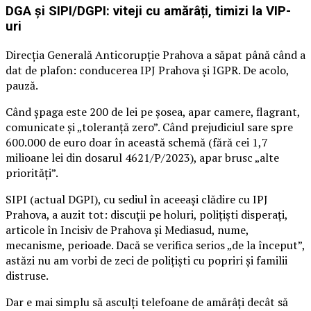
DGA și SIPI/DGPI: viteji cu amărâți, timizi la VIP-
uri
Direcția Generală Anticorupție Prahova a săpat până când a
dat de plafon: conducerea IPJ Prahova și IGPR. De acolo,
pauză.
Când șpaga este 200 de lei pe șosea, apar camere, flagrant,
comunicate și „toleranță zero”. Când prejudiciul sare spre
600.000 de euro doar în această schemă (fără cei 1,7
milioane lei din dosarul 4621/P/2023), apar brusc „alte
priorități”.
SIPI (actual DGPI), cu sediul în aceeași clădire cu IPJ
Prahova, a auzit tot: discuții pe holuri, polițiști disperați,
articole în Incisiv de Prahova și Mediasud, nume,
mecanisme, perioade. Dacă se verifica serios „de la început”,
astăzi nu am vorbi de zeci de polițiști cu popriri și familii
distruse.
Dar e mai simplu să asculți telefoane de amărâți decât să