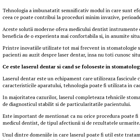
Tehnologia a imbunatatit semnificativ modul in care sunt ef
ceea ce poate contribui la proceduri minim invazive, perioad
Aceste solutii moderne ofera medicului dentist instrumente ca
beneficia de o experienta mai confortabila si, in anumite situa
Printre inovatiile utilizate tot mai frecvent in stomatologie
pacienti au auzit despre laser dentar, insa nu toti cunosc situa
Ce este laserul dentar si cand se foloseste in stomatolog
Laserul dentar este un echipament care utilizeaza fascicule c
caracteristicile aparatului, tehnologia poate fi utilizata in 
In majoritatea cazurilor, laserul completeaza tehnicile stoma
de diagnosticul stabilit si de particularitatile pacientului.
Este important de mentionat ca nu orice procedura poate fi r
medicul dentist, de tipul afectiunii si de rezultatele urmarite
Unul dintre domeniile in care laserul poate fi util este trata