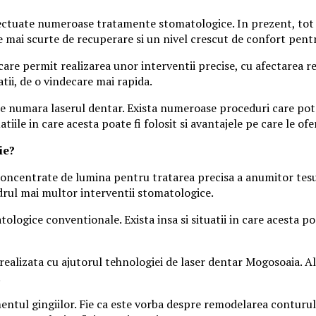
ectuate numeroase tratamente stomatologice. In prezent, tot 
e mai scurte de recuperare si un nivel crescut de confort pentr
re permit realizarea unor interventii precise, cu afectarea red
tii, de o vindecare mai rapida.
 se numara laserul dentar. Exista numeroase proceduri care pot b
tiile in care acesta poate fi folosit si avantajele pe care le ofe
ie?
oncentrate de lumina pentru tratarea precisa a anumitor tesutur
cadrul mai multor interventii stomatologice.
tologice conventionale. Exista insa si situatii in care acesta
ealizata cu ajutorul tehnologiei de laser dentar Mogosoaia. A
.
mentul gingiilor. Fie ca este vorba despre remodelarea conturul