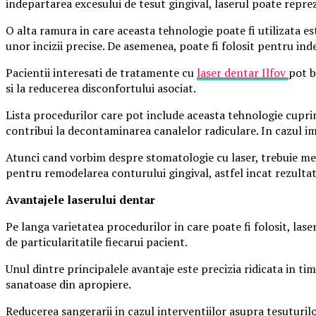
indepartarea excesului de tesut gingival, laserul poate repreze
O alta ramura in care aceasta tehnologie poate fi utilizata es
unor incizii precise. De asemenea, poate fi folosit pentru i
Pacientii interesati de tratamente cu
laser dentar Ilfov
pot b
si la reducerea disconfortului asociat.
Lista procedurilor care pot include aceasta tehnologie cupr
contribui la decontaminarea canalelor radiculare. In cazul impl
Atunci cand vorbim despre stomatologie cu laser, trebuie menti
pentru remodelarea conturului gingival, astfel incat rezultatu
Avantajele laserului dentar
Pe langa varietatea procedurilor in care poate fi folosit, las
de particularitatile fiecarui pacient.
Unul dintre principalele avantaje este precizia ridicata in ti
sanatoase din apropiere.
Reducerea sangerarii in cazul interventiilor asupra tesuturil