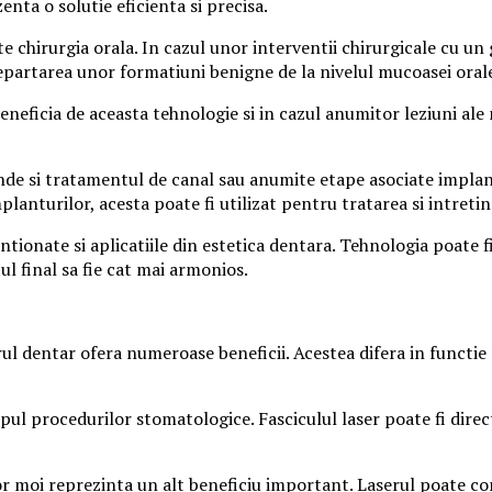
nta o solutie eficienta si precisa.
te chirurgia orala. In cazul unor interventii chirurgicale cu u
ndepartarea unor formatiuni benigne de la nivelul mucoasei oral
eneficia de aceasta tehnologie si in cazul anumitor leziuni ale
inde si tratamentul de canal sau anumite etape asociate implan
anturilor, acesta poate fi utilizat pentru tratarea si intretine
onate si aplicatiile din estetica dentara. Tehnologia poate fi 
l final sa fie cat mai armonios.
erul dentar ofera numeroase beneficii. Acestea difera in functie
mpul procedurilor stomatologice. Fasciculul laser poate fi dire
or moi reprezinta un alt beneficiu important. Laserul poate co