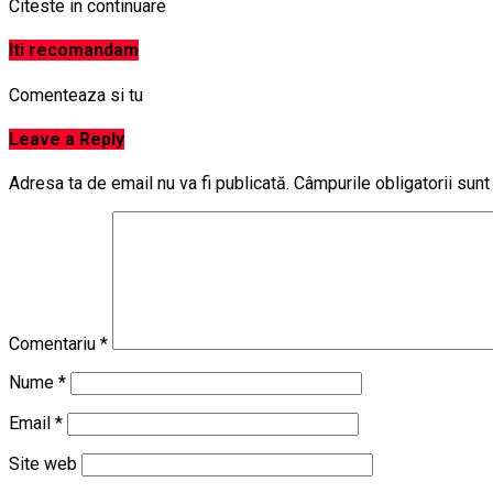
Citeste in continuare
Iti recomandam
Comenteaza si tu
Leave a Reply
Adresa ta de email nu va fi publicată.
Câmpurile obligatorii sun
Comentariu
*
Nume
*
Email
*
Site web