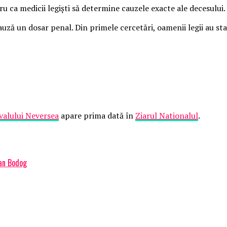
 ca medicii legişti să determine cauzele exacte ale decesului.
uză un dosar penal. Din primele cercetări, oamenii legii au stab
ivalului Neversea
apare prima dată în
Ziarul Nationalul
.
ian Bodog