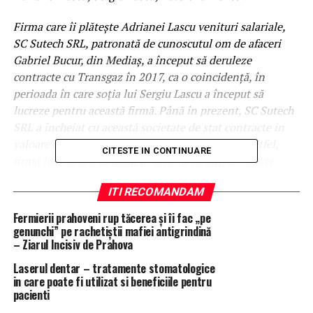
Firma care îi plăteşte Adrianei Lascu venituri salariale,
SC Sutech SRL, patronată de cunoscutul om de afaceri
Gabriel Bucur, din Mediaş, a început să deruleze
contracte cu Transgaz în 2017, ca o coincidenţă, în
perioada în care soţia lui Sergiu Lascu a început să
lucreze pentru această firmă. Până în prezent, SC Sutech
SRL a încheiat cu această societate de stat contracte în
valoare de aproximativ 27,4 milioane de lei. De altfel,
CITESTE IN CONTINUARE
firma lui Bucur a derulat, în ultimii 12 ani, contracte
publice exclusiv cu Romgaz, de unde a încasat aproape
ITI RECOMANDAM
200 de milioane de lei.
Fermierii prahoveni rup tăcerea și îi fac „pe
CONSTANTIN RAZVAN ANGHEL
, fost ofiter DIPI
genunchi” pe rachetiștii mafiei antigrindină
Prahova, mana dreapta a procurorului Negulescu Mircea
– Ziarul Incisiv de Prahova
si-a folosit influenta pe langa lucratorii de politie din
Laserul dentar – tratamente stomatologice
cadrul IPJ Prahova pentru ca acestia sa nu dispuna ori,
in care poate fi utilizat si beneficiile pentru
dupa caz, sa nu ia masurile legale intr-un accident rutier
pacienti
in care a fost implicat tatal sau, Constantin Stefan, in