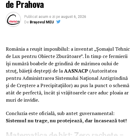
de Prahova
Prahova, unde a facut “purici” doar 3-4 luni de zile.
Pentru a isi pierde “urma” in fata anchetatorilor,
Publicat
acum o zi
pe
august 6, 2026
Constantin Sorin s-a pensionat, in mod dubios, ilegal
De
Brașovul MEU
din punctul nostru de vedere, ajutat de sefi din DIPI.
Astfel, chiar daca nu indeplinea conditiile de varsta si
vechime, Constantin Sorin a reusit sa se pensioneze in
România a reușit imposibilul: a inventat „Șomajul Tehnic
aprilie 2018 ca “urmare a reorganizarii DIPI,
de Lux pentru Obiecte Zburătoare”. În timp ce fermierii
reorganizare care insa se finalizase pana la finele anului
își numără boabele de grindină de mărimea oului de
2017.
struț, băieții deștepți de la
AASNACP
(Autoritatea
Pentru cunoscatori facem precizarea ca ofiterul
pentru Administrarea Sistemului Național Antigrindină
Constantin Sorin fusese detasat la DNA ST Ploiesti fiind
și de Creștere a Precipitațiilor) au pus la punct o schemă
trecut pe un stat de plata asa zis “M”, in care MAI nu
atât de perfectă, încât și vrăjitoarele care aduc ploaia ar
mai era obligat sa ii pastreze postul iar in aprilie 2018
muri de invidie.
acesta s-a pensionat beneficiind ilegal de “precizarea”
reorganizarii DIPI care se finalizase cu mult timp in
Concluzia este oficială, sub antet guvernamental:
urma.
Sistemul nu trage, nu protejează, dar încasează tot!
Cum a fost posibila o astfel de pensionare ilegala?
Fratele lui Constantin Sorin este Constantin Aurel
Matematica de birt: Zero rachete =