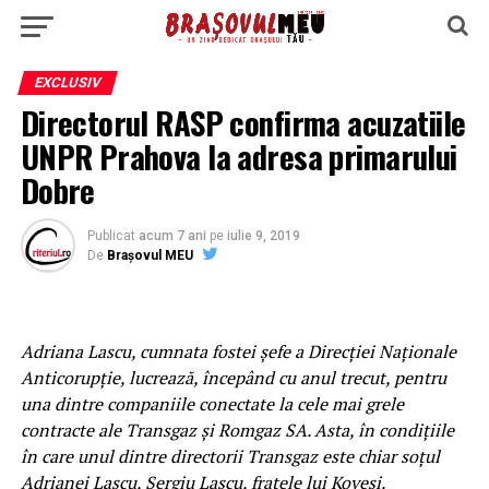
EXCLUSIV
Directorul RASP confirma acuzatiile
UNPR Prahova la adresa primarului
Dobre
Publicat
acum 7 ani
pe
iulie 9, 2019
De
Brașovul MEU
Adriana Lascu, cumnata fostei şefe a Direcţiei Naţionale
Anticorupţie, lucrează, începând cu anul trecut, pentru
una dintre companiile conectate la cele mai grele
contracte ale Transgaz şi Romgaz SA. Asta, în condiţiile
în care unul dintre directorii Transgaz este chiar soţul
Adrianei Lascu, Sergiu Lascu, fratele lui Kovesi.