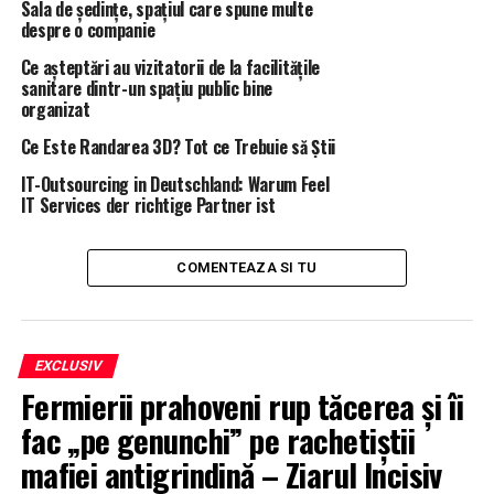
Sala de ședințe, spațiul care spune multe
cursul anului 2012, disjunse si declinate la Parchetul
despre o companie
Judecatoriei Ploiesti, conform unei plangeri penala
Ce așteptări au vizitatorii de la facilitățile
musamalizata de procurorii din Prahova.
sanitare dintr-un spațiu public bine
organizat
CONSTANTIN RAZVAN ANGHEL este consilierul lui
Ce Este Randarea 3D? Tot ce Trebuie să Știi
Sergiu Lascu, fratele lui Kovesi, unul dintre directorii
Transgaz
.
IT-Outsourcing in Deutschland: Warum Feel
IT Services der richtige Partner ist
Reamintim ca, una dintre uneltele procurorului
“Portocala” este Constantin Sorin zis “Cireasa”, fratele
COMENTEAZA SI TU
lui
CONSTANTIN RAZVAN ANGHEL
, fost lucrator la
DIPI si ulterior mana dreapta a procurorului la DNA –ST
Ploiesti.
La inceputul anului 2018, Constantin Sorin a spalat
EXCLUSIV
putina de la DNA ST Ploiesti pentru a nu fi prins in
Fermierii prahoveni rup tăcerea și îi
“morisca” penala cercetata in prezent de Secţia pentru
fac „pe genunchi” pe rachetiștii
investigarea magistraţilor din Parchetul General.
Astfel, Constantin Sorin s-a “transferat” in regim de
mafiei antigrindină – Ziarul Incisiv
urgenta la Serviciul Inmatriculari Auto din cadrul IPJ