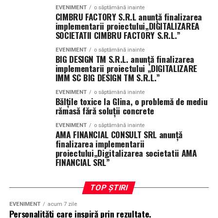
buna asupra zonei tratate si pacientului un nivel mai
dentosara.ro
.
EVENIMENT
o săptămână inainte
ridicat de confort.
CIMBRU FACTORY S.R.L anunţă finalizarea
autoritatea domeniului este mai dificil de construit.
implementarii proiectului„DIGITALIZAREA
In anumite situatii, folosirea laserului poate reduce
SOCIETATII CIMBRU FACTORY S.R.L.”
SEO rămâne esențial.
inflamatia si disconfortul postoperator. De asemenea,
EVENIMENT
o săptămână inainte
afectarea minima a tesuturilor poate favoriza o
Însă nu mai este suficient de unul singur.
BIG DESIGN TM S.R.L. anunţă finalizarea
implementarii proiectului „DIGITALIZARE
vindecare mai rapida si o recuperare mai usoara.
IMM SC BIG DESIGN TM S.R.L.”
Inteligența artificială nu se limitează la analiza pozițiilor
Un alt avantaj al tehnologiei de
laser dentar Mogosoaia
din Google.
EVENIMENT
o săptămână inainte
Bălțile toxice la Glina, o problemă de mediu
este faptul ca unele proceduri pot fi efectuate intr-un
rămasă fără soluții concrete
Modelele moderne încearcă să identifice:
mod mai putin invaziv. In functie de tratament, poate fi
redusa necesitatea utilizarii instrumentelor clasice,
EVENIMENT
o săptămână inainte
AMA FINANCIAL CONSULT SRL anunţă
surse credibile;
aspect care contribuie la diminuarea anxietatii resimtite
finalizarea implementarii
de unii pacienti.
proiectului„Digitalizarea societatii AMA
explicații clare;
FINANCIAL SRL”
conținut bine structurat;
Cu toate acestea, recomandarea utilizarii laserului
trebuie facuta numai dupa o consultatie stomatologica.
răspunsuri complete;
TOP ȘTIRI
Medicul este cel care stabileste daca aceasta metoda
informații actualizate.
este potrivita, daca trebuie combinata cu tehnici
EVENIMENT
acum 7 zile
Personalități care inspiră prin rezultate.
conventionale si ce rezultate pot fi obtinute in cazul