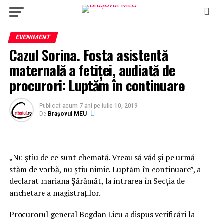
EVENIMENT
Cazul Sorina. Fosta asistentă
maternală a fetiţei, audiată de
procurori: Luptăm în continuare
Publicat
acum 7 ani
pe
iulie 10, 2019
De
Brașovul MEU
„Nu ştiu de ce sunt chemată. Vreau să văd şi pe urmă
stăm de vorbă, nu ştiu nimic. Luptăm în continuare”, a
declarat mariana Şărămăt, la intrarea în Secţia de
anchetare a magistraţilor.
Procurorul general Bogdan Licu a dispus verificări la