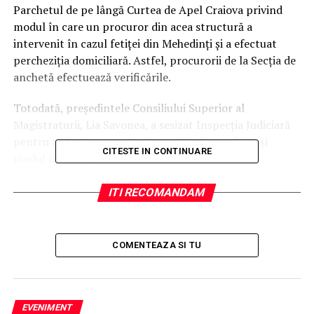
Parchetul de pe lângă Curtea de Apel Craiova privind
modul în care un procuror din acea structură a
intervenit în cazul fetiţei din Mehedinţi şi a efectuat
percheziţia domiciliară. Astfel, procurorii de la Secţia de
anchetă efectuează verificările.
Totodată, preşedintele Consiliului Superior al
Magistraturii, Lia Savonea, a sesizat Inspecţia Judiciară
pentru a efectua cercetări cu privire la conduita şi
CITESTE IN CONTINUARE
modul în care procurorul a intervenit.
Fetiţa a fost luată cu mascaţii la finele lunii iunie din
ITI RECOMANDAM
casa în care a fost crescută de un asistent maternal, din
Baia de Aramă, judeţul Mehedinţi, după ce copila a fost
înfiată de o familie din America.
COMENTEAZA SI TU
Momentul în care mascaţii au intrat în casă şi au luat
fetiţa a fost filmat de familia care a crescut-o. În imagini
se observă cum copila refuză să meargă cu oamenii legii
EVENIMENT