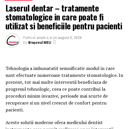
şi strigă „mami, nu vreau să plec!”. Imediat după ce fetiţa
Laserul dentar – tratamente
a fost luată din casă a apărut un val de nemulţumiri,
stomatologice in care poate fi
oamenii fiind supăraţi de faptul că fetiţa a fost luată
utilizat si beneficiile pentru pacienti
împotriva voinţei ei.
Publicat
acum o zi
pe
august 5, 2026
De
Brașovul MEU
Articolul
Cazul Sorina. Fosta asistentă maternală a
Tehnologia a imbunatatit semnificativ modul in care
fetiţei, audiată de procurori: Luptăm în continuare
sunt efectuate numeroase tratamente stomatologice. In
apare prima dată în
Ziarul Nationalul
.
prezent, tot mai multe interventii beneficiaza de
progresul tehnologic, ceea ce poate contribui la
ARTICOLE PE ACEIASI TEMA:
proceduri minim invazive, perioade mai scurte de
URMATORUL
recuperare si un nivel crescut de confort pentru
Bărbat mort după ce a fost accidentat succesiv de trei
pacienti.
maşini pe A4
Aceste solutii moderne ofera medicului dentist
NU RATATI
Camere de hotel din Costineşti, inundate din cauza unei