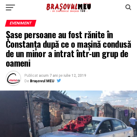
EVENIMENT
Şase persoane au fost rănite în
Constanţa după ce o maşină condusă
de un minor a intrat într-un grup de
oameni
Publicat
acum 7 ani
pe
iulie 12, 2019
De
Brașovul MEU