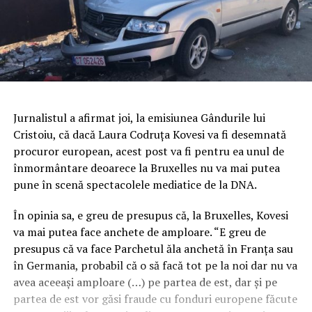
Jurnalistul a afirmat joi, la emisiunea Gândurile lui
Cristoiu, că dacă Laura Codruţa Kovesi va fi desemnată
procuror european, acest post va fi pentru ea unul de
înmormântare deoarece la Bruxelles nu va mai putea
pune în scenă spectacolele mediatice de la DNA.
În opinia sa, e greu de presupus că, la Bruxelles, Kovesi
va mai putea face anchete de amploare. “E greu de
presupus că va face Parchetul ăla anchetă în Franţa sau
în Germania, probabil că o să facă tot pe la noi dar nu va
avea aceeaşi amploare (…) pe partea de est, dar şi pe
partea de est vor găsi fraude cu fonduri europene făcute