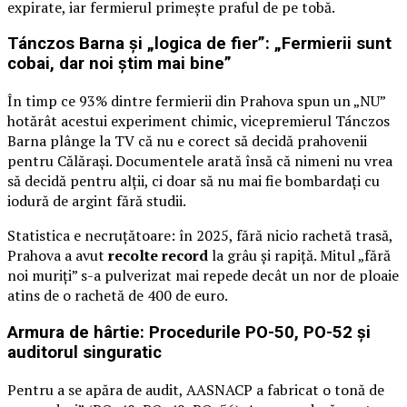
expirate, iar fermierul primește praful de pe tobă.
Tánczos Barna și „logica de fier”: „Fermierii sunt
cobai, dar noi știm mai bine”
În timp ce 93% dintre fermierii din Prahova spun un „NU”
hotărât acestui experiment chimic, vicepremierul Tánczos
Barna plânge la TV că nu e corect să decidă prahovenii
pentru Călărași. Documentele arată însă că nimeni nu vrea
să decidă pentru alții, ci doar să nu mai fie bombardați cu
iodură de argint fără studii.
Statistica e necruțătoare: în 2025, fără nicio rachetă trasă,
Prahova a avut
recolte record
la grâu și rapiță. Mitul „fără
noi muriți” s-a pulverizat mai repede decât un nor de ploaie
atins de o rachetă de 400 de euro.
Armura de hârtie: Procedurile PO-50, PO-52 și
auditorul singuratic
Pentru a se apăra de audit, AASNACP a fabricat o tonă de