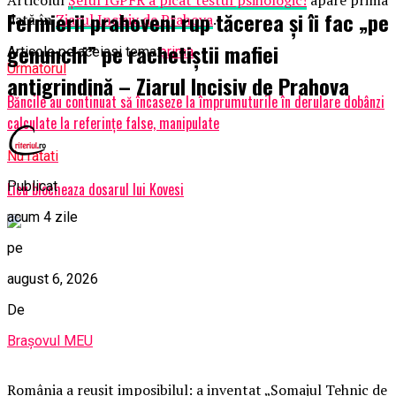
Fermierii prahoveni rup tăcerea și îi fac „pe
dată în
Ziarul Incisiv de Prahova
.
genunchi” pe rachetiștii mafiei
Articole pe aceiasi tema:
prima
Urmatorul
antigrindină – Ziarul Incisiv de Prahova
Băncile au continuat să încaseze la împrumuturile în derulare dobânzi
calculate la referințe false, manipulate
Nu ratati
Publicat
Licu blocheaza dosarul lui Kovesi
acum 4 zile
pe
august 6, 2026
De
Brașovul MEU
România a reușit imposibilul: a inventat „Șomajul Tehnic de