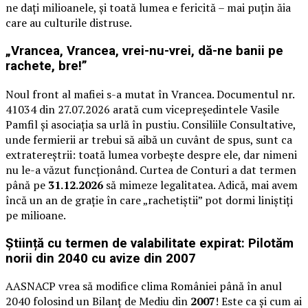
ne dați milioanele, și toată lumea e fericită – mai puțin ăia
care au culturile distruse.
„Vrancea, Vrancea, vrei-nu-vrei, dă-ne banii pe
rachete, bre!”
Noul front al mafiei s-a mutat în Vrancea. Documentul nr.
41034 din 27.07.2026 arată cum vicepreședintele Vasile
Pamfil și asociația sa urlă în pustiu. Consiliile Consultative,
unde fermierii ar trebui să aibă un cuvânt de spus, sunt ca
extratereștrii: toată lumea vorbește despre ele, dar nimeni
nu le-a văzut funcționând. Curtea de Conturi a dat termen
până pe
31.12.2026
să mimeze legalitatea. Adică, mai avem
încă un an de grație în care „rachetiștii” pot dormi liniștiți
pe milioane.
Știință cu termen de valabilitate expirat: Pilotăm
norii din 2040 cu avize din 2007
AASNACP vrea să modifice clima României până în anul
2040 folosind un Bilanț de Mediu din
2007
! Este ca și cum ai