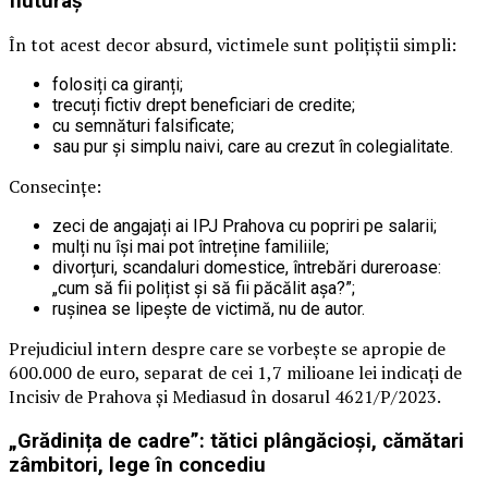
fluturaș
În tot acest decor absurd, victimele sunt polițiștii simpli:
folosiți ca giranți;
trecuți fictiv drept beneficiari de credite;
cu semnături falsificate;
sau pur și simplu naivi, care au crezut în colegialitate.
Consecințe:
zeci de angajați ai IPJ Prahova cu popriri pe salarii;
mulți nu își mai pot întreține familiile;
divorțuri, scandaluri domestice, întrebări dureroase:
„cum să fii polițist și să fii păcălit așa?”;
rușinea se lipește de victimă, nu de autor.
Prejudiciul intern despre care se vorbește se apropie de
600.000 de euro, separat de cei 1,7 milioane lei indicați de
Incisiv de Prahova și Mediasud în dosarul 4621/P/2023.
„Grădinița de cadre”: tătici plângăcioși, cămătari
zâmbitori, lege în concediu