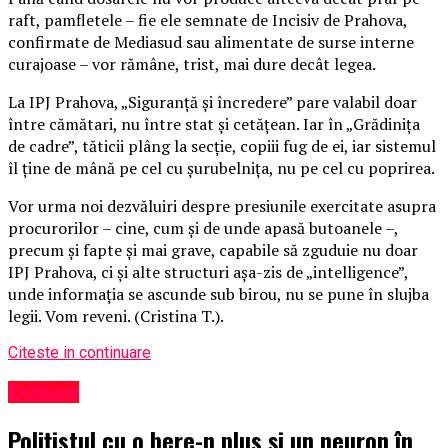
raft, pamfletele – fie ele semnate de Incisiv de Prahova,
confirmate de Mediasud sau alimentate de surse interne
curajoase – vor rămâne, trist, mai dure decât legea.
La IPJ Prahova, „Siguranță și încredere” pare valabil doar
între cămătari, nu între stat și cetățean. Iar în „Grădinița
de cadre”, tăticii plâng la secție, copiii fug de ei, iar sistemul
îl ține de mână pe cel cu șurubelnița, nu pe cel cu poprirea.
Vor urma noi dezvăluiri despre presiunile exercitate asupra
procurorilor – cine, cum și de unde apasă butoanele –,
precum și fapte și mai grave, capabile să zguduie nu doar
IPJ Prahova, ci și alte structuri așa-zis de „intelligence”,
unde informația se ascunde sub birou, nu se pune în slujba
legii. Vom reveni. (Cristina T.).
Citeste in continuare
Exclusiv
Polițistul cu o bere-n plus și un neuron în