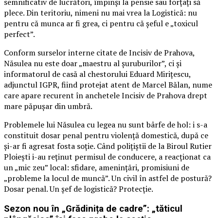
semnificativ de lucrători, împinși la pensie sau forțați să
plece. Din teritoriu, nimeni nu mai vrea la Logistică: nu
pentru că munca ar fi grea, ci pentru că șeful e „toxicul
perfect”.
Conform surselor interne citate de Incisiv de Prahova,
Năsulea nu este doar „maestru al șuruburilor”, ci și
informatorul de casă al chestorului Eduard Mirițescu,
adjunctul IGPR, fiind protejat atent de Marcel Bălan, nume
care apare recurent în anchetele Incisiv de Prahova drept
mare păpușar din umbră.
Problemele lui Năsulea cu legea nu sunt bârfe de hol: i s-a
constituit dosar penal pentru violență domestică, după ce
și-ar fi agresat fosta soție. Când polițiștii de la Biroul Rutier
Ploiești i-au reținut permisul de conducere, a reacționat ca
un „mic zeu” local: sfidare, amenințări, promisiuni de
„probleme la locul de muncă”. Un civil în astfel de postură?
Dosar penal. Un șef de logistică? Protecție.
Sezon nou în „Grădinița de cadre”: „tăticul