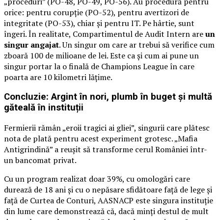
„proceduri” (PO-48, PO-49, PO-56). Au procedură pentru
orice: pentru corupție (PO-52), pentru avertizori de
integritate (PO-53), chiar și pentru IT. Pe hârtie, sunt
îngeri. În realitate, Compartimentul de Audit Intern are
un
singur angajat
. Un singur om care ar trebui să verifice cum
zboară 100 de milioane de lei. Este ca și cum ai pune un
singur portar la o finală de Champions League în care
poarta are 10 kilometri lățime.
Concluzie: Argint în nori, plumb în buget și multă
găteală în instituții
Fermierii rămân „eroii tragici ai gliei”, singurii care plătesc
nota de plată pentru acest experiment grotesc. „Mafia
Antigrindină” a reușit să transforme cerul României într-
un bancomat privat.
Cu un program realizat doar 39%, cu omologări care
durează de 18 ani și cu o nepăsare sfidătoare față de lege și
față de Curtea de Conturi, AASNACP este singura instituție
din lume care demonstrează că, dacă minți destul de mult