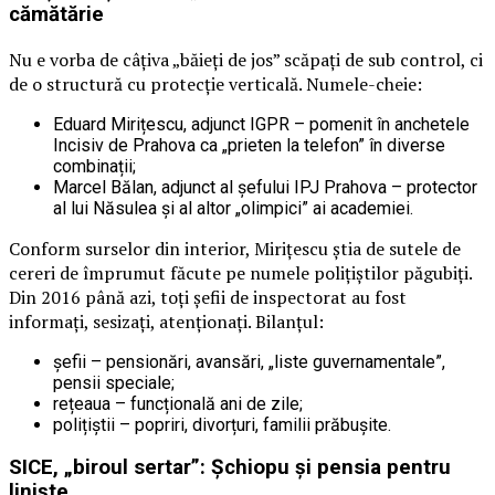
cămătărie
Nu e vorba de câțiva „băieți de jos” scăpați de sub control, ci
de o structură cu protecție verticală. Numele-cheie:
Eduard Mirițescu, adjunct IGPR – pomenit în anchetele
Incisiv de Prahova ca „prieten la telefon” în diverse
combinații;
Marcel Bălan, adjunct al șefului IPJ Prahova – protector
al lui Năsulea și al altor „olimpici” ai academiei.
Conform surselor din interior, Mirițescu știa de sutele de
cereri de împrumut făcute pe numele polițiștilor păgubiți.
Din 2016 până azi, toți șefii de inspectorat au fost
informați, sesizați, atenționați. Bilanțul:
șefii – pensionări, avansări, „liste guvernamentale”,
pensii speciale;
rețeaua – funcțională ani de zile;
polițiștii – popriri, divorțuri, familii prăbușite.
SICE, „biroul sertar”: Șchiopu și pensia pentru
liniște