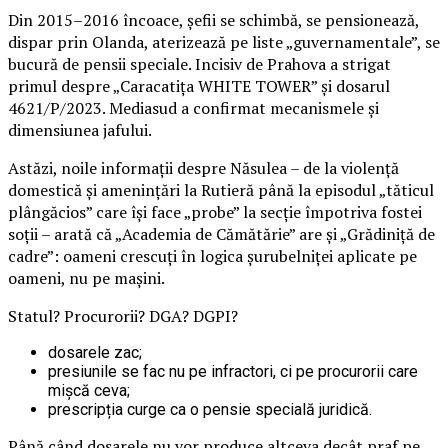
Din 2015–2016 încoace, șefii se schimbă, se pensionează,
dispar prin Olanda, aterizează pe liste „guvernamentale”, se
bucură de pensii speciale. Incisiv de Prahova a strigat
primul despre „Caracatița WHITE TOWER” și dosarul
4621/P/2023. Mediasud a confirmat mecanismele și
dimensiunea jafului.
Astăzi, noile informații despre Năsulea – de la violență
domestică și amenințări la Rutieră până la episodul „tăticul
plângăcios” care își face „probe” la secție împotriva fostei
soții – arată că „Academia de Cămătărie” are și „Grădiniță de
cadre”: oameni crescuți în logica șurubelniței aplicate pe
oameni, nu pe mașini.
Statul? Procurorii? DGA? DGPI?
dosarele zac;
presiunile se fac nu pe infractori, ci pe procurorii care
mișcă ceva;
prescripția curge ca o pensie specială juridică.
Până când dosarele nu vor produce altceva decât praf pe