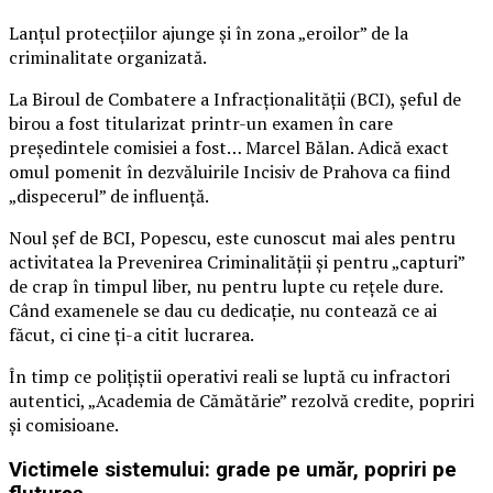
Lanțul protecțiilor ajunge și în zona „eroilor” de la
criminalitate organizată.
La Biroul de Combatere a Infracționalității (BCI), șeful de
birou a fost titularizat printr-un examen în care
președintele comisiei a fost… Marcel Bălan. Adică exact
omul pomenit în dezvăluirile Incisiv de Prahova ca fiind
„dispecerul” de influență.
Noul șef de BCI, Popescu, este cunoscut mai ales pentru
activitatea la Prevenirea Criminalității și pentru „capturi”
de crap în timpul liber, nu pentru lupte cu rețele dure.
Când examenele se dau cu dedicație, nu contează ce ai
făcut, ci cine ți-a citit lucrarea.
În timp ce polițiștii operativi reali se luptă cu infractori
autentici, „Academia de Cămătărie” rezolvă credite, popriri
și comisioane.
Victimele sistemului: grade pe umăr, popriri pe