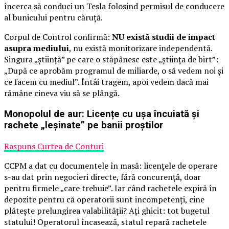
încerca să conduci un Tesla folosind permisul de conducere
al bunicului pentru căruță.
Corpul de Control confirmă:
NU există studii de impact
asupra mediului
, nu există monitorizare independentă.
Singura „știință” pe care o stăpânesc este „știința de birt”:
„După ce aprobăm programul de miliarde, o să vedem noi și
ce facem cu mediul”. Întâi tragem, apoi vedem dacă mai
rămâne cineva viu să se plângă.
Monopolul de aur: Licențe cu ușa încuiată și
rachete „leșinate” pe banii proștilor
Raspuns Curtea de Conturi
CCPM a dat cu documentele în masă: licențele de operare
s-au dat prin negocieri directe, fără concurență, doar
pentru firmele „care trebuie”. Iar când rachetele expiră în
depozite pentru că operatorii sunt incompetenți, cine
plătește prelungirea valabilității? Ați ghicit: tot bugetul
statului! Operatorul încasează, statul repară rachetele