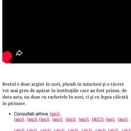
Restul e doar argint în nori, plumb în minciuni și o tăcere
tot mai greu de apărat în instituțiile care au fost prinse, de
data asta, nu doar cu rachetele în nori, ci și cu legea călcată
în picioare.
Consultati arhiva:
(aici),
(aici),
(aici),
(aici),
(aici),
(aici),
(aici),
(AICI),
(aic),
(aici),
(aici),
(aici),
(aici),
(aici),
(aici),
(aici),
(aici),
(aici),
(aici