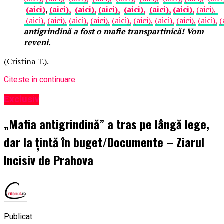
(aici)
,
(aici),
(aici),
(aici),
(aici),
(aici),
(aici),
(aici),
(aici),
(aici),
(aici),
(aici),
(aici),
(aici),
(aici),
(aici),
(aici),
(
antigrindină a fost o mafie transpartinică! Vom
reveni.
(Cristina T.).
Citeste in continuare
Exclusiv
„Mafia antigrindină” a tras pe lângă lege,
dar la țintă în buget/Documente – Ziarul
Incisiv de Prahova
Publicat