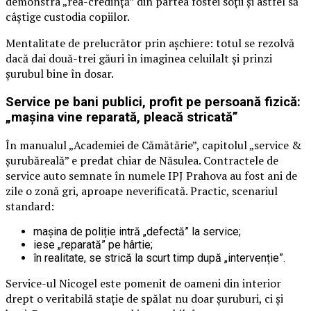
demonstra „rea-credință” din partea fostei soții și astfel să
câștige custodia copiilor.
Mentalitate de prelucrător prin așchiere: totul se rezolvă
dacă dai două-trei găuri în imaginea celuilalt și prinzi
șurubul bine în dosar.
Service pe bani publici, profit pe persoană fizică:
„mașina vine reparată, pleacă stricată”
În manualul „Academiei de Cămătărie”, capitolul „service &
șurubăreală” e predat chiar de Năsulea. Contractele de
service auto semnate în numele IPJ Prahova au fost ani de
zile o zonă gri, aproape neverificată. Practic, scenariul
standard:
mașina de poliție intră „defectă” la service;
iese „reparată” pe hârtie;
în realitate, se strică la scurt timp după „intervenție”.
Service-ul Nicogel este pomenit de oameni din interior
drept o veritabilă stație de spălat nu doar șuruburi, ci și