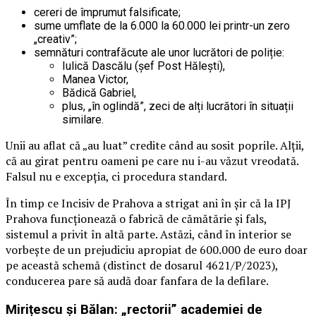
cereri de împrumut falsificate;
sume umflate de la 6.000 la 60.000 lei printr-un zero
„creativ”;
semnături contrafăcute ale unor lucrători de poliție:
Iulică Dascălu (șef Post Hălești),
Manea Victor,
Bădică Gabriel,
plus, „în oglindă”, zeci de alți lucrători în situații
similare.
Unii au aflat că „au luat” credite când au sosit poprile. Alții,
că au girat pentru oameni pe care nu i-au văzut vreodată.
Falsul nu e excepția, ci procedura standard.
În timp ce Incisiv de Prahova a strigat ani în șir că la IPJ
Prahova funcționează o fabrică de cămătărie și fals,
sistemul a privit în altă parte. Astăzi, când în interior se
vorbește de un prejudiciu apropiat de 600.000 de euro doar
pe această schemă (distinct de dosarul 4621/P/2023),
conducerea pare să audă doar fanfara de la defilare.
Mirițescu și Bălan: „rectorii” academiei de