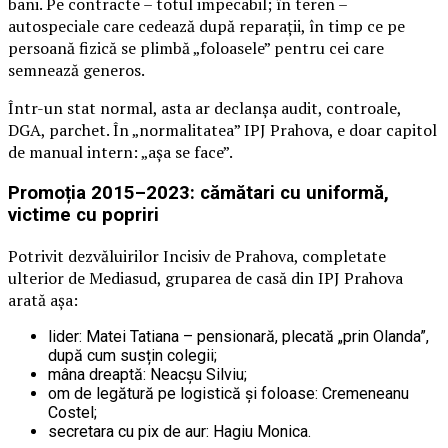
bani. Pe contracte – totul impecabil; în teren –
autospeciale care cedează după reparații, în timp ce pe
persoană fizică se plimbă „foloasele” pentru cei care
semnează generos.
Într-un stat normal, asta ar declanșa audit, controale,
DGA, parchet. În „normalitatea” IPJ Prahova, e doar capitol
de manual intern: „așa se face”.
Promoția 2015–2023: cămătari cu uniformă,
victime cu popriri
Potrivit dezvăluirilor Incisiv de Prahova, completate
ulterior de Mediasud, gruparea de casă din IPJ Prahova
arată așa:
lider: Matei Tatiana – pensionară, plecată „prin Olanda”,
după cum susțin colegii;
mâna dreaptă: Neacșu Silviu;
om de legătură pe logistică și foloase: Cremeneanu
Costel;
secretara cu pix de aur: Hagiu Monica.