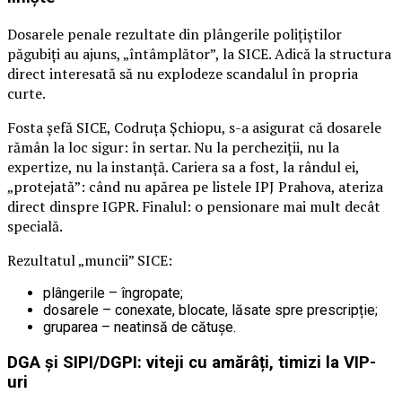
Dosarele penale rezultate din plângerile polițiștilor
păgubiți au ajuns, „întâmplător”, la SICE. Adică la structura
direct interesată să nu explodeze scandalul în propria
curte.
Fosta șefă SICE, Codruța Șchiopu, s-a asigurat că dosarele
rămân la loc sigur: în sertar. Nu la percheziții, nu la
expertize, nu la instanță. Cariera sa a fost, la rândul ei,
„protejată”: când nu apărea pe listele IPJ Prahova, ateriza
direct dinspre IGPR. Finalul: o pensionare mai mult decât
specială.
Rezultatul „muncii” SICE:
plângerile – îngropate;
dosarele – conexate, blocate, lăsate spre prescripție;
gruparea – neatinsă de cătușe.
DGA și SIPI/DGPI: viteji cu amărâți, timizi la VIP-
uri