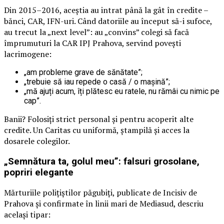
Din 2015–2016, aceștia au intrat până la gât în credite –
bănci, CAR, IFN-uri. Când datoriile au început să-i sufoce,
au trecut la „next level”: au „convins” colegi să facă
împrumuturi la CAR IPJ Prahova, servind povești
lacrimogene:
„am probleme grave de sănătate”;
„trebuie să iau repede o casă / o mașină”;
„mă ajuți acum, îți plătesc eu ratele, nu rămâi cu nimic pe
cap”.
Banii? Folosiți strict personal și pentru acoperit alte
credite. Un Caritas cu uniformă, ștampilă și acces la
dosarele colegilor.
„Semnătura ta, golul meu”: falsuri grosolane,
popriri elegante
Mărturiile polițiștilor păgubiți, publicate de Incisiv de
Prahova și confirmate în linii mari de Mediasud, descriu
același tipar: