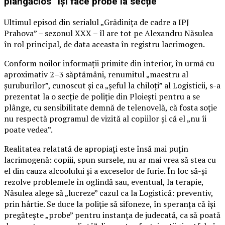
plângăcios” își face probe la secție
Ultimul episod din serialul „Grădinița de cadre a IPJ
Prahova” – sezonul XXX – îl are tot pe Alexandru Năsulea
în rol principal, de data aceasta în registru lacrimogen.
Conform noilor informații primite din interior, în urmă cu
aproximativ 2–3 săptămâni, renumitul „maestru al
șuruburilor”, cunoscut și ca „șeful la chiloți” al Logisticii, s-a
prezentat la o secție de poliție din Ploiești pentru a se
plânge, cu sensibilitate demnă de telenovelă, că fosta soție
nu respectă programul de vizită al copiilor și că el „nu îi
poate vedea”.
Realitatea relatată de apropiați este însă mai puțin
lacrimogenă: copiii, spun sursele, nu ar mai vrea să stea cu
el din cauza alcoolului și a exceselor de furie. În loc să-și
rezolve problemele în oglindă sau, eventual, la terapie,
Năsulea alege să „lucreze” cazul ca la Logistică: preventiv,
prin hârtie. Se duce la poliție să sifoneze, în speranța că își
pregătește „probe” pentru instanța de judecată, ca să poată