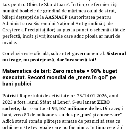
Lux pentru Obiecte Zburătoare”. În timp ce fermierii își
numără boabele de grindină de mărimea oului de struț,
băieții deștepți de la
AASNACP
(Autoritatea pentru
Administrarea Sistemului Național Antigrindină și de
Creștere a Precipitațiilor) au pus la punct o schemă atât de
perfectă, încât și vrăjitoarele care aduc ploaia ar muri de
invidie.
Concluzia este oficială, sub antet guvernamental:
Sistemul
nu trage, nu protejează, dar încasează tot!
Matematica de birt: Zero rachete = 98% buget
executat. Record mondial de „mers în gol” pe
bani publici
Potrivit Raportului de activitate nr. 25/14.01.2026, anul
2025 a fost „Anul Sfânt al Lenei”. S-au lansat
ZERO
rachete
, dar s-au tocat
94,167 milioane de lei
. Din acești
bani, vreo 80 de milioane s-au dus pe „pază și conservare”.
Adică statul român plătește armate de paznici să stea cu
ochii pe niște țevi goale care nu fac nimic, în timp ce grâul