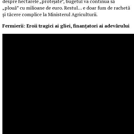
despre hectarele „protejate”, bugetul va continua să
„plouă” cu milioane de euro. Restul… e doar fum de rachetă
și tăcere complice la Ministerul Agriculturii.
Fermierii: Eroii tragici ai gliei, finanțatori ai adevărului