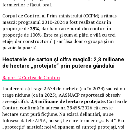
fermierilor e făcut praf.
Corpul de Control al Prim-ministrului (CCPM) a rămas
mască: programul 2010-2024 a fost realizat doar în
proporție de
39%
, dar banii au zburat din conturi în
proporție de 100%. Este ca și cum ai plăti o vilă cu trei
etaje, dar constructorul ți-ar lăsa doar o groapă și un
paznic la poartă.
Hectarele de carton și cifra magică: 2,3 milioane
de hectare „protejate” prin puterea gândului
Raport 2 Curtea de Conturi
Indiferent că trage 2.674 de rachete (ca în 2024) sau că nu
trage niciuna (ca în 2025), AASNACP raportează obsesiv
aceeași cifră:
2,3 milioane de hectare protejate
. Curtea de
Conturi confirmă în adresa nr. 39458/2026 că aceste
hectare sunt pură ficțiune. Nu există delimitări, nu se
folosesc datele APIA, nu se știe care fermier e „salvat”. E o
„protecție” mistică: noi vă spunem că sunteți protejați, voi