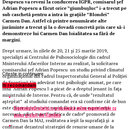
Despescu va reveni la conducerea IGPR, comisarul șef
Adrian Popescu a făcut orice ”giumbușluc” i-a trecut pe
sub caschetă pentru a intra în grațiile ”Blondei”
Carmen Dan. Astfel că printre nenumărate alte
jurăminte a trecut și la o dovadă concretă prin care să-i
demonstreze lui Carmen Dan loialitatea sa fără de
margini.
Drept urmare, în zilele de 20, 21 și 25 martie 2019,
specialiști ai Centrului de Psihosociologie din cadrul
Mnisterului Afacerilor Interne au realizat, la solicitarea
comisarului șef Adrian Popescu un studiu privind climatul
Citeste in continuare
organizațional din cadrul Inspectoratului General al Poliției
de Frontieră. Un adevărat test psihologic asumat, pe care
Iti recomandam
însă Adrian Popescu l-a picat de-a dreptul jenant în fața
ministrului de Interne. Pentru că, de unde ”rezultatul
așteptat” al studiului comandat era să confirme cât de bun
EvenimenteGratuite.ro promovează online evenimentele cu
este ofițerul promovat rapid, fără a avea experiența
necesară, adică exact ”politica de cadre” promovată de
acces gratuit din România
Carmen Dan la MAI, realitatea a ieșit la suprafață și a
confirmat dezastrul strategiei de resurse umane de la