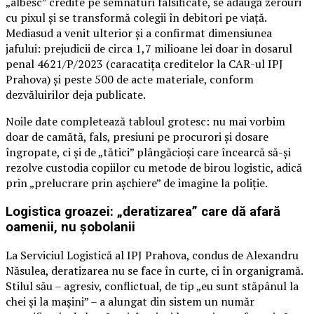
„albesc” credite pe semnături falsificate, se adaugă zerouri
cu pixul și se transformă colegii în debitori pe viață.
Mediasud a venit ulterior și a confirmat dimensiunea
jafului: prejudicii de circa 1,7 milioane lei doar în dosarul
penal 4621/P/2023 (caracatița creditelor la CAR-ul IPJ
Prahova) și peste 500 de acte materiale, conform
dezvăluirilor deja publicate.
Noile date completează tabloul grotesc: nu mai vorbim
doar de camătă, fals, presiuni pe procurori și dosare
îngropate, ci și de „tătici” plângăcioși care încearcă să-și
rezolve custodia copiilor cu metode de birou logistic, adică
prin „prelucrare prin așchiere” de imagine la poliție.
Logistica groazei: „deratizarea” care dă afară
oamenii, nu șobolanii
La Serviciul Logistică al IPJ Prahova, condus de Alexandru
Năsulea, deratizarea nu se face în curte, ci în organigramă.
Stilul său – agresiv, conflictual, de tip „eu sunt stăpânul la
chei și la mașini” – a alungat din sistem un număr