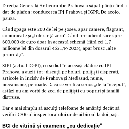
Direcția Generală Anticorupție Prahova a săpat până când a
dat de plafon: conducerea IPJ Prahova și IGPR. De acolo,
pauză.
Când șpaga este 200 de lei pe șosea, apar camere, flagrant,
comunicate și „toleranță zero”. Când prejudiciul sare spre
600.000 de euro doar în această schemă (fără cei 1,7
milioane lei din dosarul 4621/P/2023), apar brusc „alte
priorități”.
SIPI (actual DGPI), cu sediul în aceeași clădire cu IPJ
Prahova, a auzit tot: discuții pe holuri, polițiști disperați,
articole în Incisiv de Prahova și Mediasud, nume,
mecanisme, perioade. Dacă se verifica serios „de la început”,
astăzi nu am vorbi de zeci de polițiști cu popriri și familii
distruse.
Dar e mai simplu să asculți telefoane de amărâți decât să
verifici CAR-ul inspectoratului unde ai biroul la doi pași.
BCI de vitrină și examene „cu dedicație”