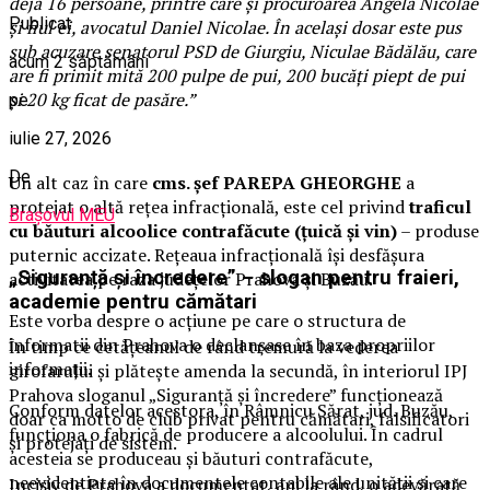
deja 16 persoane, printre care şi procuroarea Angela Nicolae
Publicat
şi fiul ei, avocatul Daniel Nicolae. În acelaşi dosar este pus
sub acuzare senatorul PSD de Giurgiu, Niculae Bădălău, care
acum 2 săptămâni
are fi primit mită 200 pulpe de pui, 200 bucăţi piept de pui
şi 20 kg ficat de pasăre.”
pe
iulie 27, 2026
De
U
n alt caz în care
cms. șef PAREPA GHEORGHE
a
protejat o altă rețea infracțională, este cel privind
traficul
Brașovul MEU
cu băuturi alcoolice contrafăcute (țuică și vin)
– produse
puternic accizate. Rețeaua infracțională își desfășura
„Siguranță și încredere” – slogan pentru fraieri,
activitatea pe raza județelor Prahova și Buzău.
academie pentru cămătari
Este vorba despre o acțiune pe care o structura de
informatii din Prahova o declanșase în baza propriilor
În timp ce cetățeanul de rând tremură la vederea
informații
.
girofarului și plătește amenda la secundă, în interiorul IPJ
Prahova sloganul „Siguranță și încredere” funcționează
Conform datelor acestora, în Râmnicu Sărat, jud. Buzău,
doar ca motto de club privat pentru cămătari, falsificatori
funcționa o fabrică de producere a alcoolului. În cadrul
și protejați de sistem.
acesteia se produceau și băuturi contrafăcute,
neevidențiate în documentele contabile ale unității și care
Incisiv de Prahova a documentat, ani la rând, o adevărată