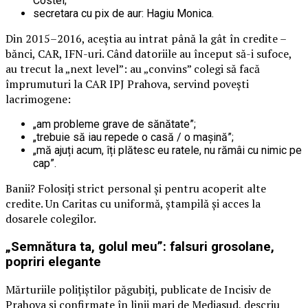
Costel;
secretara cu pix de aur: Hagiu Monica.
Din 2015–2016, aceștia au intrat până la gât în credite –
bănci, CAR, IFN-uri. Când datoriile au început să-i sufoce,
au trecut la „next level”: au „convins” colegi să facă
împrumuturi la CAR IPJ Prahova, servind povești
lacrimogene:
„am probleme grave de sănătate”;
„trebuie să iau repede o casă / o mașină”;
„mă ajuți acum, îți plătesc eu ratele, nu rămâi cu nimic pe
cap”.
Banii? Folosiți strict personal și pentru acoperit alte
credite. Un Caritas cu uniformă, ștampilă și acces la
dosarele colegilor.
„Semnătura ta, golul meu”: falsuri grosolane,
popriri elegante
Mărturiile polițiștilor păgubiți, publicate de Incisiv de
Prahova și confirmate în linii mari de Mediasud, descriu