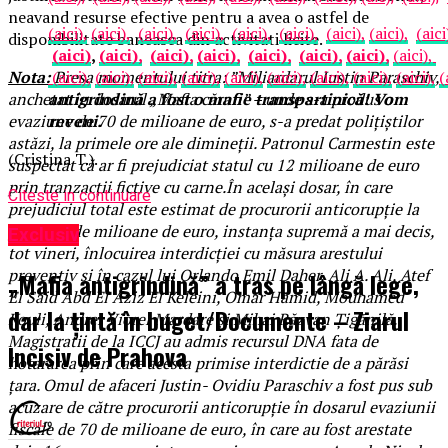
neavand resurse efective pentru a avea o astfel de
(aici),
(aici),
(aici),
(aici),
(aici),
(aici),
(aici),
(aici),
(aici
disponibilitate baneasca din activitati licite.
(aici)
,
(aici),
(aici),
(aici),
(aici),
(aici),
(aici),
(aici),
Nota:
Presa momentului titra: ”Miliardarul Iustin Paraschiv,
(aici),
(aici),
(aici),
(aici),
(aici),
(aici),
(aici),
(aici),
(aici),
(
anchetat în dosarul „Mafia cărnii” – unde s-a produs o
antigrindină a fost o mafie transpartinică! Vom
evaziune de 70 de milioane de euro, s-a predat poliţiştilor
reveni.
astăzi, la primele ore ale dimineţii. Patronul Carmestin este
(Cristina T.).
suspectat că ar fi prejudiciat statul cu 12 milioane de euro
prin tranzacţii fictive cu carne.În acelaşi dosar, în care
Citeste in continuare
prejudiciul total este estimat de procurorii anticorupţie la
peste 70 de milioane de euro, instanţa supremă a mai decis,
Exclusiv
tot vineri, înlocuirea interdicţiei cu măsura arestului
preventiv şi în cazul lui Orlando Emil Daher, Ali A. Ali, Atef
„Mafia antigrindină” a tras pe lângă lege,
El Said Abd El Aziz El Keleini, Omar Hamid, Mouhamed
dar la țintă în buget/Documente – Ziarul
Kouli, Andrei Viorel Mardare şi Mihai Răzvan Ţigănilă.
Magistratii de la ICCJ au admis recursul DNA fata de
Incisiv de Prahova
hotararea prin care acesta primise interdictie de a părăsi
ţara. Omul de afaceri Justin- Ovidiu Paraschiv a fost pus sub
acuzare de către procurorii anticorupţie în dosarul evaziunii
fiscale de 70 de milioane de euro, în care au fost arestate