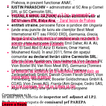
Prahova, in prezent functionar ANAF;
IUSTIN PARASCHIV –
administrator al SC Ana și Cornel
SRL și SC Carmistin SRL;
Fermierii prahoveni rup tăcerea și îi fac „pe genunchi” pe
ȚIGĂNILĂ MIHAI RĂZVAN, asociat administrator al
rachetiștii mafiei antigrindină – Ziarul Incisiv de Prahova
SC Uncom SRL Baba Ana
;
entitati straine
, persoane fizice si juridice din
Ungaria
(unde erau puncte de lucru ale clienţilor Best Meat
International KFT sau FRIGO ERD),
Germania
,
Grecia
,
Laserul dentar – tratamente stomatologice in care poate fi
Bulgaria
si
Olanda
, inclusiv cetateni arabi rezidenti in
utilizat si beneficiile pentru pacienti
aceste state europene (Orlando Emil Daher, Ali A. Ali,
Atef El Said Abd El Aziz El Keleini, Omar Hamid,
Mouhamed Kouli). În anul 2011, firme din spaţiul
comunitar
au declarat livrări către Carmistin SRL.
:
Sala de ședințe, spațiul care spune multe despre o companie
Olanda
(Vion Apeldoorn, Vion Helmond, Vion Druten BV,
Vion Boxtel BV, Van Rooi Meat BV),
Germania
(Tonnies
Lebensmittel GmbH & Co.KG, B. & C. Tonniess
Ce așteptări au vizitatorii de la facilitățile sanitare dintr-un
Zerlegebetrieb GmbH, Danish Crown Fleish GmbH, Vion
spațiu public bine organizat
Perlenberg, Weidemark, Boseler Goldschmaus GmbH &
CO.KG, Vion Zeven AG),
Franţa
(Aim Groupe, Cedro SAS,
Ce Este Randarea 3D? Tot ce Trebuie să Știi
Algo Food SAS); alte ţări ale
Uniunii Europene
.
Comenteaza si tu
In anul 2013, functia de
inspector sef adjunct al I.P.J.
Prahova
era ocupata de
comisarul șef PAREPA
Leave a Reply