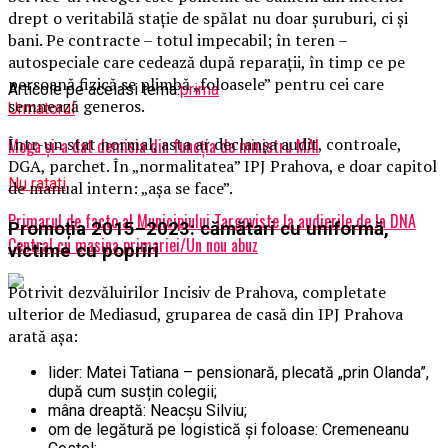
drept o veritabilă stație de spălat nu doar șuruburi, ci și
bani. Pe contracte – totul impecabil; în teren –
autospeciale care cedează după reparații, în timp ce pe
persoană fizică se plimbă „foloasele” pentru cei care
Articole pe aceiasi tema:
prima
semnează generos.
Urmatorul
Într-un stat normal, asta ar declanșa audit, controale,
Moga şi-a dat demisia din funcţia de ministru MAI
DGA, parchet. În „normalitatea” IPJ Prahova, e doar capitol
Nu ratati
de manual intern: „așa se face”.
Primarul de facto al Municipiului Targoviste la audierile de la DNA
Promoția 2015–2023: cămătari cu uniformă,
Central cu masina primariei/Un nou abuz
victime cu popriri
Potrivit dezvăluirilor Incisiv de Prahova, completate
ulterior de Mediasud, gruparea de casă din IPJ Prahova
arată așa:
lider: Matei Tatiana – pensionară, plecată „prin Olanda”,
după cum susțin colegii;
mâna dreaptă: Neacșu Silviu;
om de legătură pe logistică și foloase: Cremeneanu