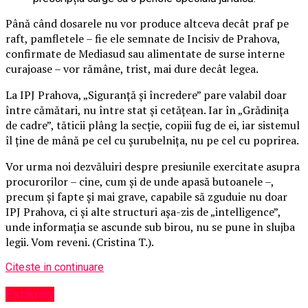
Până când dosarele nu vor produce altceva decât praf pe
raft, pamfletele – fie ele semnate de Incisiv de Prahova,
confirmate de Mediasud sau alimentate de surse interne
curajoase – vor rămâne, trist, mai dure decât legea.
La IPJ Prahova, „Siguranță și încredere” pare valabil doar
între cămătari, nu între stat și cetățean. Iar în „Grădinița
de cadre”, tăticii plâng la secție, copiii fug de ei, iar sistemul
îl ține de mână pe cel cu șurubelnița, nu pe cel cu poprirea.
Vor urma noi dezvăluiri despre presiunile exercitate asupra
procurorilor – cine, cum și de unde apasă butoanele –,
precum și fapte și mai grave, capabile să zguduie nu doar
IPJ Prahova, ci și alte structuri așa-zis de „intelligence”,
unde informația se ascunde sub birou, nu se pune în slujba
legii. Vom reveni. (Cristina T.).
Citeste in continuare
Exclusiv