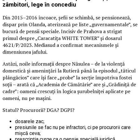
zâmbitori, lege în concediu
Din 2015–2016 încoace, șefii se schimbă, se pensionează,
dispar prin Olanda, aterizează pe liste „guvernamentale”, se
bucură de pensii speciale. Incisiv de Prahova a strigat
primul despre „Caracatița WHITE TOWER” și dosarul
4621/P/2023. Mediasud a confirmat mecanismele și
dimensiunea jafului.
Astăzi, noile informații despre Năsulea – de la violență
domestică și amenințări la Rutieră până la episodul „tăticul
plângăcios” care își face „probe” la secție împotriva fostei
soții – arată că „Academia de Cămătărie” are și „Grădiniță de
cadre”: oameni crescuți în logica șurubelniței aplicate pe
oameni, nu pe mașini.
Statul? Procurorii? DGA? DGPI?
dosarele zac;
presiunile se fac nu pe infractori, ci pe procurorii care
mișcă ceva;
prescripția curge ca o pensie specială juridică.