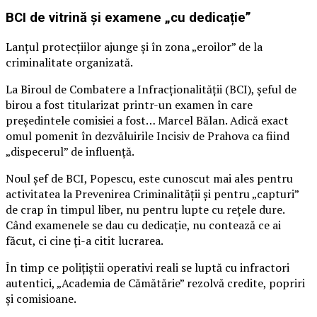
BCI de vitrină și examene „cu dedicație”
Lanțul protecțiilor ajunge și în zona „eroilor” de la
criminalitate organizată.
La Biroul de Combatere a Infracționalității (BCI), șeful de
birou a fost titularizat printr-un examen în care
președintele comisiei a fost… Marcel Bălan. Adică exact
omul pomenit în dezvăluirile Incisiv de Prahova ca fiind
„dispecerul” de influență.
Noul șef de BCI, Popescu, este cunoscut mai ales pentru
activitatea la Prevenirea Criminalității și pentru „capturi”
de crap în timpul liber, nu pentru lupte cu rețele dure.
Când examenele se dau cu dedicație, nu contează ce ai
făcut, ci cine ți-a citit lucrarea.
În timp ce polițiștii operativi reali se luptă cu infractori
autentici, „Academia de Cămătărie” rezolvă credite, popriri
și comisioane.