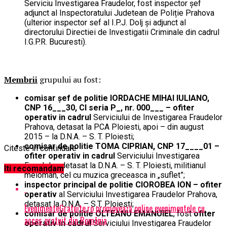
Serviciu Investigarea Fraudelor, fost inspector șef
adjunct al Inspectoratului Judetean de Poliție Prahova
(ulterior inspector sef al I.P.J. Dolj și adjunct al
directorului Directiei de Investigatii Criminale din cadrul
I.G.P.R. Bucuresti).
Membrii
grupului au fost:
comisar șef de politie IORDACHE MIHAI IULIANO,
CNP 16___30, CI seria P_, nr. 000___ – ofiter
operativ in cadrul
Serviciului de Investigarea Fraudelor
Prahova, detasat la PCA Ploiesti, apoi – din august
2015 – la D.N.A. – S. T. Ploiesti;
comisar de politie TOMA CIPRIAN, CNP 17____01 –
Citeste in continuare
ofiter operativ in cadrul
Serviciului Investigarea
Fraudelor, detasat la D.N.A. – S. T. Ploiesti, militianul
Iti recomandam
meloman, cel cu muzica greceasca in „suflet”;
inspector principal de politie CIOROBEA ION – ofiter
operativ
al Serviciului Investigarea Fraudelor Prahova,
detasat la D.N.A. – S.T. Ploiesti;
EvenimenteGratuite.ro promovează online evenimentele cu
comisar de politie OLTEANU EMANUIEL
, fost
ofiter
acces gratuit din România
operativ in cadrul
Serviciului Investigarea Fraudelor