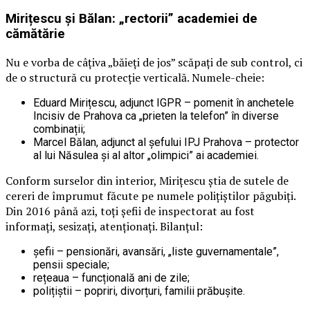
Mirițescu și Bălan: „rectorii” academiei de
cămătărie
Nu e vorba de câțiva „băieți de jos” scăpați de sub control, ci
de o structură cu protecție verticală. Numele-cheie:
Eduard Mirițescu, adjunct IGPR – pomenit în anchetele
Incisiv de Prahova ca „prieten la telefon” în diverse
combinații;
Marcel Bălan, adjunct al șefului IPJ Prahova – protector
al lui Năsulea și al altor „olimpici” ai academiei.
Conform surselor din interior, Mirițescu știa de sutele de
cereri de împrumut făcute pe numele polițiștilor păgubiți.
Din 2016 până azi, toți șefii de inspectorat au fost
informați, sesizați, atenționați. Bilanțul:
șefii – pensionări, avansări, „liste guvernamentale”,
pensii speciale;
rețeaua – funcțională ani de zile;
polițiștii – popriri, divorțuri, familii prăbușite.