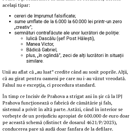
același tipar:
cereri de împrumut falsificate;
sume umflate de la 6.000 la 60.000 lei printr-un zero
„creativ”;
semnături contrafăcute ale unor lucrători de poliție:
Iulică Dascălu (șef Post Hălești),
Manea Victor,
Bădică Gabriel,
plus, „în oglindă”, zeci de alți lucrători în situații
similare.
Unii au aflat că „au luat” credite când au sosit poprile. Alții,
că au girat pentru oameni pe care nu i-au văzut vreodată.
Falsul nu e excepția, ci procedura standard.
În timp ce Incisiv de Prahova a strigat ani în șir că la IPJ
Prahova funcționează o fabrică de cămătărie și fals,
sistemul a privit în altă parte. Astăzi, când în interior se
vorbește de un prejudiciu apropiat de 600.000 de euro doar
pe această schemă (distinct de dosarul 4621/P/2023),
conducerea pare să audă doar fanfara de la defilare.