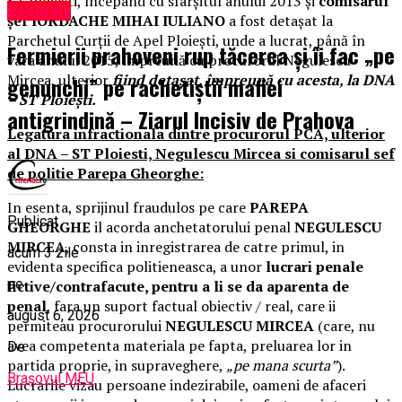
ST Ploiești, începând cu sfârșitul anului 2013 și
comisarul
Exclusiv
șef IORDACHE MIHAI
IULIANO
a fost detașat la
Parchetul Curții de Apel Ploiești, unde a lucrat, până în
Fermierii prahoveni rup tăcerea și îi fac „pe
vara anului 2015, împreună cu procurorul Negulescu
Mircea, ulterior
fiind detașat, împreună cu acesta, la DNA
genunchi” pe rachetiștii mafiei
– ST Ploiești.
antigrindină – Ziarul Incisiv de Prahova
Legatura infractionala dintre procurorul PCA, ulterior
al DNA – ST Ploiesti, Negulescu Mircea si comisarul sef
de politie Parepa Gheorghe:
In esenta, sprijinul fraudulos pe care
PAREPA
Publicat
GHEORGHE
il acorda anchetatorului penal
NEGULESCU
MIRCEA
, consta in inregistrarea de catre primul, in
acum 3 zile
evidenta specifica politieneasca, a unor
lucrari penale
pe
fictive/contrafacute, pentru a li se da aparenta de
penal
, fara un suport factual obiectiv / real, care ii
august 6, 2026
permiteau procurorului
NEGULESCU MIRCEA
(care, nu
avea competenta materiala pe fapta, preluarea lor in
De
partida proprie, in supraveghere,
„pe mana scurta”
).
Brașovul MEU
Lucrarile vizau persoane indezirabile, oameni de afaceri