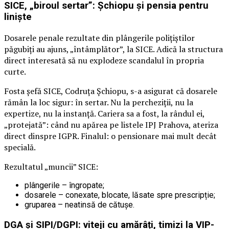
SICE, „biroul sertar”: Șchiopu și pensia pentru
liniște
Dosarele penale rezultate din plângerile polițiștilor
păgubiți au ajuns, „întâmplător”, la SICE. Adică la structura
direct interesată să nu explodeze scandalul în propria
curte.
Fosta șefă SICE, Codruța Șchiopu, s-a asigurat că dosarele
rămân la loc sigur: în sertar. Nu la percheziții, nu la
expertize, nu la instanță. Cariera sa a fost, la rândul ei,
„protejată”: când nu apărea pe listele IPJ Prahova, ateriza
direct dinspre IGPR. Finalul: o pensionare mai mult decât
specială.
Rezultatul „muncii” SICE:
plângerile – îngropate;
dosarele – conexate, blocate, lăsate spre prescripție;
gruparea – neatinsă de cătușe.
DGA și SIPI/DGPI: viteji cu amărâți, timizi la VIP-