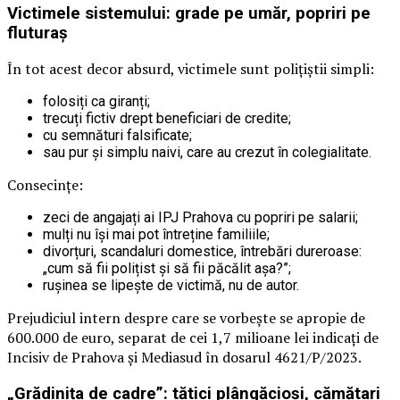
Victimele sistemului: grade pe umăr, popriri pe
fluturaș
În tot acest decor absurd, victimele sunt polițiștii simpli:
folosiți ca giranți;
trecuți fictiv drept beneficiari de credite;
cu semnături falsificate;
sau pur și simplu naivi, care au crezut în colegialitate.
Consecințe:
zeci de angajați ai IPJ Prahova cu popriri pe salarii;
mulți nu își mai pot întreține familiile;
divorțuri, scandaluri domestice, întrebări dureroase:
„cum să fii polițist și să fii păcălit așa?”;
rușinea se lipește de victimă, nu de autor.
Prejudiciul intern despre care se vorbește se apropie de
600.000 de euro, separat de cei 1,7 milioane lei indicați de
Incisiv de Prahova și Mediasud în dosarul 4621/P/2023.
„Grădinița de cadre”: tătici plângăcioși, cămătari