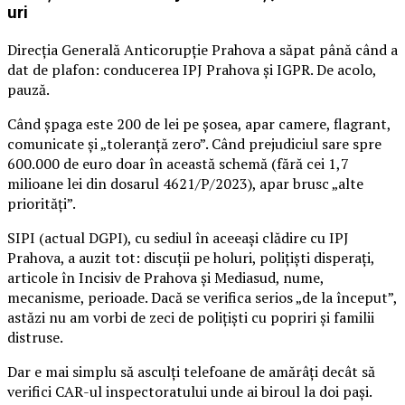
uri
Direcția Generală Anticorupție Prahova a săpat până când a
dat de plafon: conducerea IPJ Prahova și IGPR. De acolo,
pauză.
Când șpaga este 200 de lei pe șosea, apar camere, flagrant,
comunicate și „toleranță zero”. Când prejudiciul sare spre
600.000 de euro doar în această schemă (fără cei 1,7
milioane lei din dosarul 4621/P/2023), apar brusc „alte
priorități”.
SIPI (actual DGPI), cu sediul în aceeași clădire cu IPJ
Prahova, a auzit tot: discuții pe holuri, polițiști disperați,
articole în Incisiv de Prahova și Mediasud, nume,
mecanisme, perioade. Dacă se verifica serios „de la început”,
astăzi nu am vorbi de zeci de polițiști cu popriri și familii
distruse.
Dar e mai simplu să asculți telefoane de amărâți decât să
verifici CAR-ul inspectoratului unde ai biroul la doi pași.