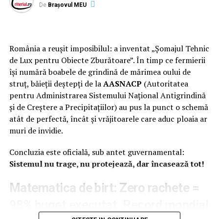
rezonanței numelor grele din sistem care speră el să-I
De
Brașovul MEU
asigure protecția contrainformativă, Răzvan Cuc chiar
că stă cel mai bine dintre toți actualii miniștri. Totuși, un
singur lucru pare să fi uitat ministrul Transporturilor, și
România a reușit imposibilul: a inventat „Șomajul Tehnic
anume faptul că vorbim doar de niște rezerviști… Iar la
de Lux pentru Obiecte Zburătoare”. În timp ce fermierii
cât de repede se mișcă lucrurile în servicii în aceste zile,
își numără boabele de grindină de mărimea oului de
până și unui Virgil Ardelean le este totuși extreme de
struț, băieții deștepți de la
AASNACP
(Autoritatea
greu să se ”updateze” în același ritm cu cel al
pentru Administrarea Sistemului Național Antigrindină
”operativilor”, astfel că surprizele pot apărea deja în
și de Creștere a Precipitațiilor) au pus la punct o schemă
orice clipe. Începând chiar cu cele trei filmulețe…
atât de perfectă, încât și vrăjitoarele care aduc ploaia ar
muri de invidie.
Concluzia este oficială, sub antet guvernamental:
Sistemul nu trage, nu protejează, dar încasează tot!
Articolul
”Vulpea” a pus laba pe Cuc!
apare prima dată
în
Ziarul Incisiv de Prahova
.
Matematica de birt: Zero rachete =
98% buget executat. Record mondial
ARTICOLE PE ACEIASI TEMA:
PRIMA