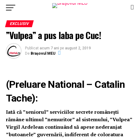
EXCLUSIV
”Vulpea” a pus laba pe Cuc!
Publicat
acum 7 ani
pe
august 2, 2019
De
Brașovul MEU
(Preluare National – Catalin
Tache):
Iată că ”seniorul” serviciilor secrete românești
rămâne ultimul ”nemuritor” al sistemului, ”Vulpea”
Virgil Ardelean continuând să apese nederanjat
”butoanele” guvernării, indiferent de coloratura