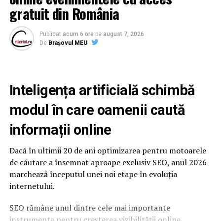
gratuit din România
Publicat
acum 6 ore
pe
august 7, 2026
De
Brașovul MEU
Inteligența artificială schimbă
modul în care oamenii caută
informații online
Dacă în ultimii 20 de ani optimizarea pentru motoarele
de căutare a însemnat aproape exclusiv SEO, anul 2026
marchează începutul unei noi etape în evoluția
internetului.
SEO rămâne unul dintre cele mai importante
instrumente pentru creșterea vizibilității online.