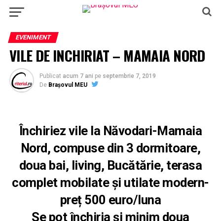
EVENIMENT
VILE DE INCHIRIAT – MAMAIA NORD
Publicat
acum 7 ani
pe
septembrie 7, 2019
De
Brașovul MEU
Închiriez vile la Năvodari-Mamaia
Nord, compuse din 3 dormitoare,
doua bai, living, Bucătărie, terasa
complet mobilate și utilate modern-
preț 500 euro/luna
Se pot închiria și minim doua