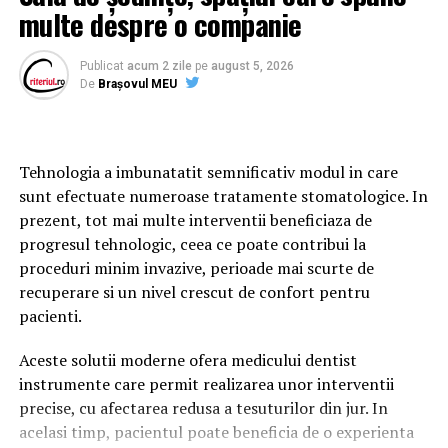
linkuri.
ofera.
multe despre o companie
Este un răspuns generat de inteligența artificială.
Ce este laserul dentar si cand se foloseste in
Publicat
acum 2 zile
pe
august 5, 2026
stomatologie?
De
Brașovul MEU
Acest lucru înseamnă că lupta pentru vizibilitate începe
să se mute dincolo de clasamentele clasice din Google.
Laserul dentar este un echipament care utilizeaza
fascicule concentrate de lumina pentru tratarea precisa
O greșeală frecventă este concluzia că SEO nu mai
Tehnologia a imbunatatit semnificativ modul in care
a anumitor tesuturi din cavitatea orala. In functie de
contează.
sunt efectuate numeroase tratamente stomatologice. In
tipul procedurii si de caracteristicile aparatului,
prezent, tot mai multe interventii beneficiaza de
tehnologia poate fi utilizata in cadrul mai multor
Realitatea este exact opusă.
progresul tehnologic, ceea ce poate contribui la
interventii stomatologice.
proceduri minim invazive, perioade mai scurte de
SEO continuă să fie fundamentul oricărei strategii
In majoritatea cazurilor, laserul completeaza tehnicile
recuperare si un nivel crescut de confort pentru
digitale.
stomatologice conventionale. Exista insa si situatii in
pacienti.
Fără o bază solidă:
care acesta poate reprezenta metoda principala de
Aceste solutii moderne ofera medicului dentist
tratament, in functie de diagnosticul stabilit si de
instrumente care permit realizarea unor interventii
particularitatile pacientului.
site-ul nu poate fi indexat corect;
precise, cu afectarea redusa a tesuturilor din jur. In
conținutul nu poate fi descoperit eficient;
Este important de mentionat ca nu orice procedura
acelasi timp, pacientul poate beneficia de o experienta