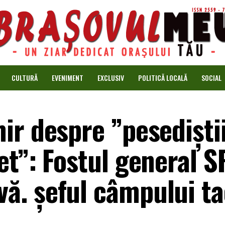
CULTURĂ
EVENIMENT
EXCLUSIV
POLITICĂ LOCALĂ
SOCIAL
ir despre ”pesediști
t”: Fostul general S
. șeful câmpului ta