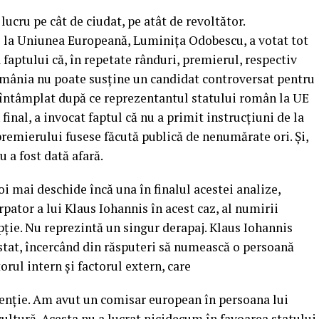
lucru pe cât de ciudat, pe atât de revoltător.
la Uniunea Europeană, Luminița Odobescu, a votat tot
faptului că, în repetate rânduri, premierul, respectiv
România nu poate susține un candidat controversat pentru
a întâmplat după ce reprezentantul statului român la UE
 final, a invocat faptul că nu a primit instrucțiuni de la
remierului fusese făcută publică de nenumărate ori. Și,
u a fost dată afară.
i mai deschide încă una în finalul acestei analize,
pator a lui Klaus Iohannis în acest caz, al numirii
ție. Nu reprezintă un singur derapaj. Klaus Iohannis
i stat, încercând din răsputeri să numească o persoană
orul intern și factorul extern, care
tenție. Am avut un comisar european în persoana lui
ultură. Acesta nu a lucrat nicidecum în favoarea statului