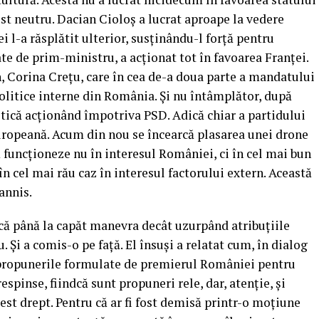
ost neutru. Dacian Cioloș a lucrat aproape la vedere
i l-a răsplătit ulterior, susținându-l forță pentru
ate de prim-ministru, a acționat tot în favoarea Franței.
 Corina Crețu, care în cea de-a doua parte a mandatului
politice interne din România. Și nu întâmplător, după
ltică acționând împotriva PSD. Adică chiar a partidului
europeană. Acum din nou se încearcă plasarea unei drone
 funcționeze nu în interesul României, ci în cel mai bun
 în cel mai rău caz în interesul factorului extern. Această
annis.
că până la capăt manevra decât uzurpând atribuțiile
 Și a comis-o pe față. El însuși a relatat cum, în dialog
 propunerile formulate de premierul României pentru
spinse, fiindcă sunt propuneri rele, dar, atenție, și
st drept. Pentru că ar fi fost demisă printr-o moțiune