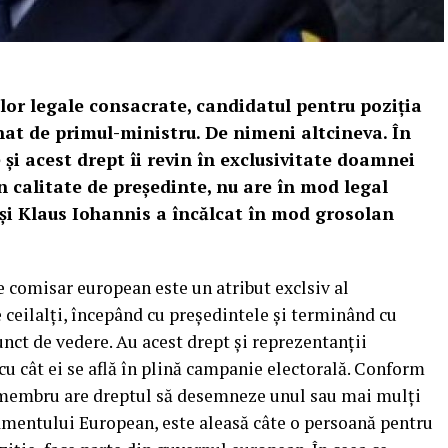
lor legale consacrate, candidatul pentru poziția
t de primul-ministru. De nimeni altcineva. În
și acest drept îi revin în exclusivitate doamnei
n calitate de președinte, nu are în mod legal
tuși Klaus Iohannis a încălcat în mod grosolan
 comisar european este un atribut exclsiv al
 ceilalți, începând cu președintele și terminând cu
unct de vedere. Au acest drept și reprezentanții
cu cât ei se află în plină campanie electorală. Conform
e membru are dreptul să desemneze unul sau mai mulți
rlamentului European, este aleasă câte o persoană pentru