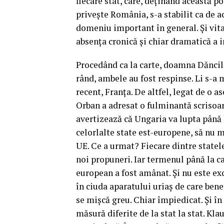
fiecare stat, care, deținând această p
privește România, s-a stabilit ca de 
domeniu important în general. Și vita
absența cronică și chiar dramatică a in
Procedând ca la carte, doamna Dăncil
rând, ambele au fost respinse. Li s-a 
recent, Franța. De altfel, legat de o
Orban a adresat o fulminantă scrisoar
avertizează că Ungaria va lupta până l
celorlalte state est-europene, să nu m
UE. Ce a urmat? Fiecare dintre statel
noi propuneri. Iar termenul până la ca
european a fost amânat. Și nu este exc
în ciuda aparatului uriaș de care bene
se mișcă greu. Chiar împiedicat. Și în
măsură diferite de la stat la stat. Kl