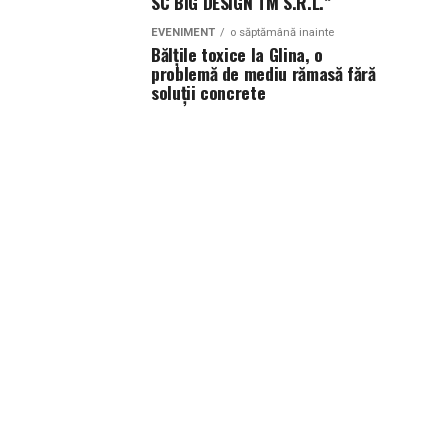
SC BIG DESIGN TM S.R.L.”
EVENIMENT
o săptămână inainte
Bălțile toxice la Glina, o
problemă de mediu rămasă fără
soluții concrete