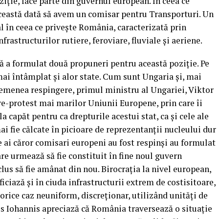
oziție, face parte din guvernul european. În ceea ce
această dată să avem un comisar pentru Transporturi. Un
l în ceea ce privește România, caracterizată prin
frastructurilor rutiere, feroviare, fluviale și aeriene.
ă a formulat două propuneri pentru această poziție. Pe
mai întâmplat și alor state. Cum sunt Ungaria și, mai
 asemenea respingere, primul ministru al Ungariei, Viktor
e-protest mai marilor Uniunii Europene, prin care îi
a capăt pentru ca drepturile acestui stat, ca și cele ale
ai fie călcate în picioare de reprezentanții nucleului dur
e ai căror comisari europeni au fost respinși au formulat
re urmează să fie constituit în fine noul guvern
lus să fie amânat din nou. Birocrația la nivel european,
ficiază și în ciuda infrastructurii extrem de costisitoare,
 orice caz neuniform, discreționar, utilizând unități de
aus Iohannis apreciază că România traversează o situație