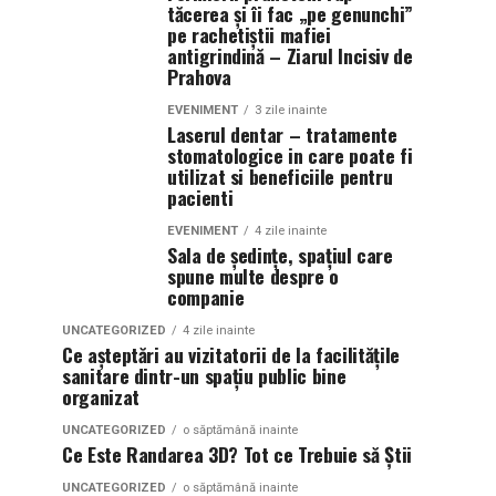
tăcerea și îi fac „pe genunchi”
pe rachetiștii mafiei
antigrindină – Ziarul Incisiv de
Prahova
EVENIMENT
3 zile inainte
Laserul dentar – tratamente
stomatologice in care poate fi
utilizat si beneficiile pentru
pacienti
EVENIMENT
4 zile inainte
Sala de ședințe, spațiul care
spune multe despre o
companie
UNCATEGORIZED
4 zile inainte
Ce așteptări au vizitatorii de la facilitățile
sanitare dintr-un spațiu public bine
organizat
UNCATEGORIZED
o săptămână inainte
Ce Este Randarea 3D? Tot ce Trebuie să Știi
UNCATEGORIZED
o săptămână inainte