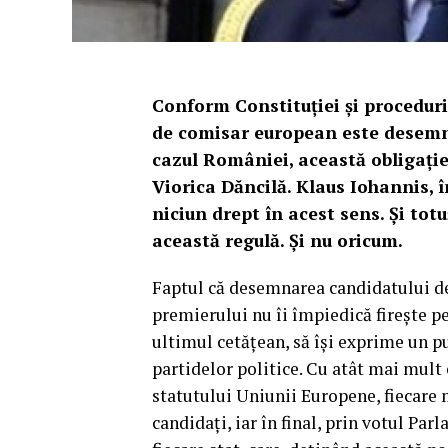
Conform Constituției și proceduri
de comisar european este desemna
cazul României, această obligație 
Viorica Dăncilă. Klaus Iohannis, î
niciun drept în acest sens. Și to
această regulă. Și nu oricum.
Faptul că desemnarea candidatului de
premierului nu îi împiedică firește pe
ultimul cetățean, să își exprime un p
partidelor politice. Cu atât mai mult 
statutului Uniunii Europene, fiecar
candidați, iar în final, prin votul Pa