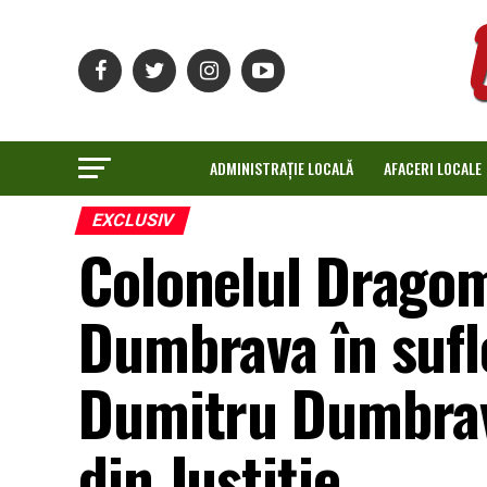
ADMINISTRAȚIE LOCALĂ
AFACERI LOCALE
EXCLUSIV
Colonelul Dragom
Dumbrava în sufle
Dumitru Dumbravă
din Justiție