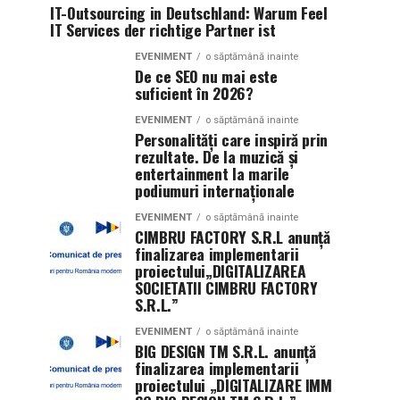
IT-Outsourcing in Deutschland: Warum Feel
IT Services der richtige Partner ist
EVENIMENT
o săptămână inainte
De ce SEO nu mai este
suficient în 2026?
EVENIMENT
o săptămână inainte
Personalități care inspiră prin
rezultate. De la muzică și
entertainment la marile
podiumuri internaționale
EVENIMENT
o săptămână inainte
CIMBRU FACTORY S.R.L anunţă
finalizarea implementarii
proiectului„DIGITALIZAREA
SOCIETATII CIMBRU FACTORY
S.R.L.”
EVENIMENT
o săptămână inainte
BIG DESIGN TM S.R.L. anunţă
finalizarea implementarii
proiectului „DIGITALIZARE IMM