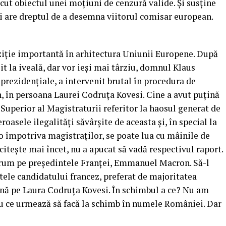
ăcut obiectul unei moțiuni de cenzură valide. Și susține
i are dreptul de a desemna viitorul comisar european.
ziție importantă în arhitectura Uniunii Europene. După
it la iveală, dar vor ieși mai târziu, domnul Klaus
prezidențiale, a intervenit brutal în procedura de
, în persoana Laurei Codruța Kovesi. Cine a avut puțină
i Superior al Magistraturii referitor la haosul generat de
asele ilegalități săvârșite de aceasta și, în special la
o împotriva magistraților, se poate lua cu mâinile de
 citește mai încet, nu a apucat să vadă respectivul raport.
 drum pe președintele Franței, Emmanuel Macron. Să-l
tele candidatului francez, preferat de majoritatea
țină pe Laura Codruța Kovesi. În schimbul a ce? Nu am
sau ce urmează să facă la schimb în numele României. Dar