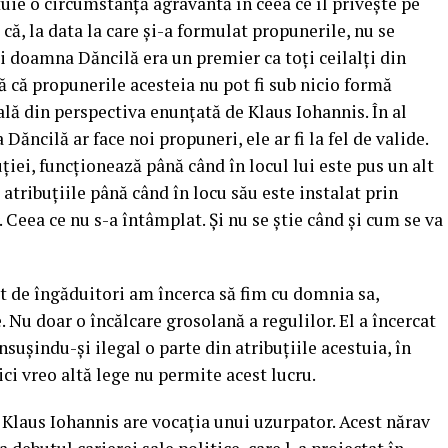
uie o circumstanță agravantă în ceea ce îl privește pe
că, la data la care și-a formulat propunerile, nu se
 doamna Dăncilă era un premier ca toți ceilalți din
că propunerile acesteia nu pot fi sub nicio formă
ală din perspectiva enunțată de Klaus Iohannis. În al
ăncilă ar face noi propuneri, ele ar fi la fel de valide.
iei, funcționează până când în locul lui este pus un alt
 atribuțiile până când în locu său este instalat prin
Ceea ce nu s-a întâmplat. Și nu se știe când și cum se va
t de îngăduitori am încerca să fim cu domnia sa,
. Nu doar o încălcare grosolană a regulilor. El a încercat
nsușindu-și ilegal o parte din atribuțiile acestuia, în
ici vreo altă lege nu permite acest lucru.
Klaus Iohannis are vocația unui uzurpator. Acest nărav