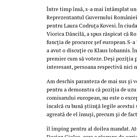
Între timp însă, s-a mai întâmplat un 
Reprezentantul Guvernului României 
pentru Laura Codruța Kovesi. În ciuda 
Viorica Dăncilă, a spus răspicat că 
funcția de procuror șef european. S-
a avut o discuție cu Klaus Iohannis. În
premier cum să voteze. Deși poziția p
interesant, persoana respectivă nici n
Am deschis paranteza de mai sus și vo
pentru a demonstra că poziția de uzur
comisarului european, nu este o excep
încalcă cu bună știință legile acestu
agreată de el însuși, precum și de fact
îl împing pentru al doilea mandat. A
Dacian Cioloș, care a răspuns de agric