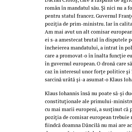
român în mandatul său. Și nici nu a f
pentru statul francez. Guvernul Franțe
poziția de prim-ministru. Iar în calit
Am mai avut un alt comisar european,
ei s-a amestecat brutal în disputele 
încheierea mandatului, a intrat în po
care a promovat-o în înalta funcție 
în guvernul european. O dronă care să
caz în interesul unor forțe politice și
sarcină urâtă și-a asumat-o Klaus Ioh
Klaus Iohannis însă nu poate să-și du
constituționale ale primului-ministru.
cu mai marii europeni, a susținut că
poziția de comisar european trebuie re
fiindcă doamna Dăncilă nu mai are ace