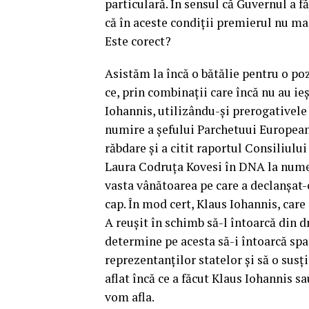
particulară. În sensul că Guvernul a f
că în aceste condiții premierul nu ma
Este corect?
Asistăm la încă o bătălie pentru o po
ce, prin combinații care încă nu au ieș
Iohannis, utilizându-și prerogativele 
numire a șefului Parchetuui European
răbdare și a citit raportul Consiliulu
Laura Codruța Kovesi în DNA la numero
vasta vânătoarea pe care a declanșat-
cap. În mod cert, Klaus Iohannis, care
A reușit în schimb să-l întoarcă din
determine pe acesta să-i întoarcă spa
reprezentanților statelor și să o sus
aflat încă ce a făcut Klaus Iohannis 
vom afla.