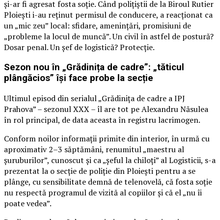
și-ar fi agresat fosta soție. Când polițiștii de la Biroul Rutier
Ploiești i-au reținut permisul de conducere, a reacționat ca
un „mic zeu” local: sfidare, amenințări, promisiuni de
„probleme la locul de muncă”. Un civil în astfel de postură?
Dosar penal. Un șef de logistică? Protecție.
Sezon nou în „Grădinița de cadre”: „tăticul
plângăcios” își face probe la secție
Ultimul episod din serialul „Grădinița de cadre a IPJ
Prahova” – sezonul XXX – îl are tot pe Alexandru Năsulea
în rol principal, de data aceasta în registru lacrimogen.
Conform noilor informații primite din interior, în urmă cu
aproximativ 2–3 săptămâni, renumitul „maestru al
șuruburilor”, cunoscut și ca „șeful la chiloți” al Logisticii, s-a
prezentat la o secție de poliție din Ploiești pentru a se
plânge, cu sensibilitate demnă de telenovelă, că fosta soție
nu respectă programul de vizită al copiilor și că el „nu îi
poate vedea”.