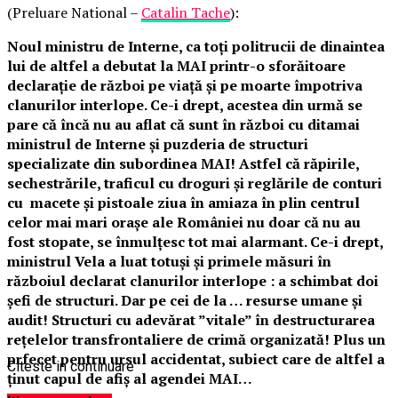
(Preluare National –
Catalin Tache
):
Noul ministru de Interne, ca toți politrucii de dinaintea
lui de altfel a debutat la MAI printr-o sforăitoare
declarație de război pe viață și pe moarte împotriva
clanurilor interlope. Ce-i drept, acestea din urmă se
pare că încă nu au aflat că sunt în război cu ditamai
ministrul de Interne și puzderia de structuri
specializate din subordinea MAI! Astfel că răpirile,
sechestrările, traficul cu droguri și reglările de conturi
cu macete și pistoale ziua în amiaza în plin centrul
celor mai mari orașe ale României nu doar că nu au
fost stopate, se înmulțesc tot mai alarmant. Ce-i drept,
ministrul Vela a luat totuși și primele măsuri în
războiul declarat clanurilor interlope : a schimbat doi
șefi de structuri. Dar pe cei de la … resurse umane și
audit! Structuri cu adevărat ”vitale” în destructurarea
rețelelor transfrontaliere de crimă organizată! Plus un
prfecet pentru ursul accidentat, subiect care de altfel a
Citeste in continuare
ținut capul de afiș al agendei MAI…