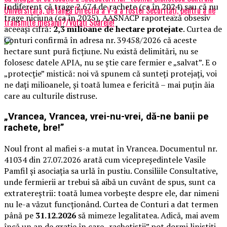
Indiferent că trage 2.674 de rachete (ca în 2024) sau că nu
Universitară, de lângă Direcția a V-a a fostei Securități, pentru a ne
trage niciuna (ca în 2025), AASNACP raportează obsesiv
transmite mesajul?/Votați Soarele!
aceeași cifră:
2,3 milioane de hectare protejate
. Curtea de
Conturi confirmă în adresa nr. 39458/2026 că aceste
hectare sunt pură ficțiune. Nu există delimitări, nu se
folosesc datele APIA, nu se știe care fermier e „salvat”. E o
„protecție” mistică: noi vă spunem că sunteți protejați, voi
ne dați milioanele, și toată lumea e fericită – mai puțin ăia
care au culturile distruse.
„Vrancea, Vrancea, vrei-nu-vrei, dă-ne banii pe
rachete, bre!”
Noul front al mafiei s-a mutat în Vrancea. Documentul nr.
41034 din 27.07.2026 arată cum vicepreședintele Vasile
Pamfil și asociația sa urlă în pustiu. Consiliile Consultative,
unde fermierii ar trebui să aibă un cuvânt de spus, sunt ca
extratereștrii: toată lumea vorbește despre ele, dar nimeni
nu le-a văzut funcționând. Curtea de Conturi a dat termen
până pe
31.12.2026
să mimeze legalitatea. Adică, mai avem
încă un an de grație în care „rachetiștii” pot dormi liniștiți