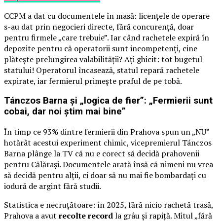
CCPM a dat cu documentele în masă: licențele de operare
s-au dat prin negocieri directe, fără concurență, doar
pentru firmele „care trebuie”. Iar când rachetele expiră în
depozite pentru că operatorii sunt incompetenți, cine
plătește prelungirea valabilității? Ați ghicit: tot bugetul
statului! Operatorul încasează, statul repară rachetele
expirate, iar fermierul primește praful de pe tobă.
Tánczos Barna și „logica de fier”: „Fermierii sunt
cobai, dar noi știm mai bine”
În timp ce 93% dintre fermierii din Prahova spun un „NU”
hotărât acestui experiment chimic, vicepremierul Tánczos
Barna plânge la TV că nu e corect să decidă prahovenii
pentru Călărași. Documentele arată însă că nimeni nu vrea
să decidă pentru alții, ci doar să nu mai fie bombardați cu
iodură de argint fără studii.
Statistica e necruțătoare: în 2025, fără nicio rachetă trasă,
Prahova a avut
recolte record
la grâu și rapiță. Mitul „fără