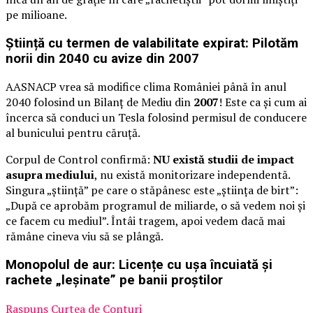
pe milioane.
Știință cu termen de valabilitate expirat: Pilotăm
norii din 2040 cu avize din 2007
AASNACP vrea să modifice clima României până în anul
2040 folosind un Bilanț de Mediu din
2007
! Este ca și cum ai
încerca să conduci un Tesla folosind permisul de conducere
al bunicului pentru căruță.
Corpul de Control confirmă:
NU există studii de impact
asupra mediului
, nu există monitorizare independentă.
Singura „știință” pe care o stăpânesc este „știința de birt”:
„După ce aprobăm programul de miliarde, o să vedem noi și
ce facem cu mediul”. Întâi tragem, apoi vedem dacă mai
rămâne cineva viu să se plângă.
Monopolul de aur: Licențe cu ușa încuiată și
rachete „leșinate” pe banii proștilor
Raspuns Curtea de Conturi