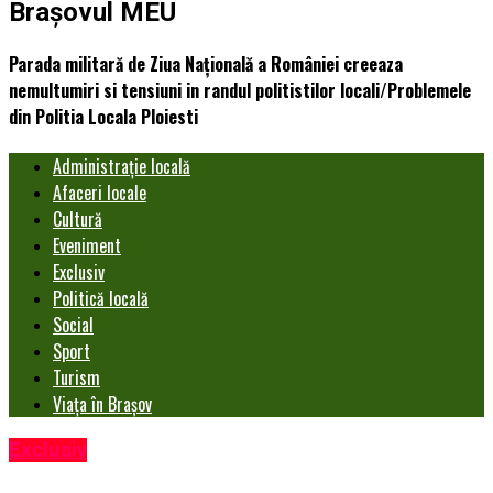
Brașovul MEU
Parada militară de Ziua Națională a României creeaza
nemultumiri si tensiuni in randul politistilor locali/Problemele
din Politia Locala Ploiesti
Administrație locală
Afaceri locale
Cultură
Eveniment
Exclusiv
Politică locală
Social
Sport
Turism
Viața în Brașov
Exclusiv