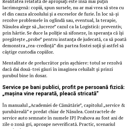
Realitatea relatată de apropiați este însă mai puțin
lacrimogenă: copiii, spun sursele, nu ar mai vrea să stea cu
el din cauza alcoolului și a exceselor de furie. În loc să-și
rezolve problemele în oglindă sau, eventual, la terapie,
Năsulea alege să „lucreze” cazul ca la Logistică: preventiv,
prin hârtie. Se duce la poliție să sifoneze, în speranța că își
pregătește „probe” pentru instanța de judecată, ca să poată
demonstra „rea-credință” din partea fostei soții și astfel să
câștige custodia copiilor.
Mentalitate de prelucrător prin așchiere: totul se rezolvă
dacă dai două-trei găuri în imaginea celuilalt și prinzi
șurubul bine în dosar.
Service pe bani publici, profit pe persoană fizică:
„mașina vine reparată, pleacă stricată”
În manualul „Academiei de Cămătărie”, capitolul „service &
șurubăreală” e predat chiar de Năsulea. Contractele de
service auto semnate în numele IPJ Prahova au fost ani de
zile o zonă gri, aproape neverificată. Practic, scenariul