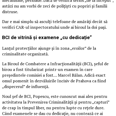
mecanisme, perioade. Dacă se verifica serios „de la început”,
astăzi nu am vorbi de zeci de polițiști cu popriri și familii
distruse.
Dar e mai simplu să asculți telefoane de amărâți decât să
verifici CAR-ul inspectoratului unde ai biroul la doi pași.
BCI de vitrină și examene „cu dedicație”
Lanțul protecțiilor ajunge și în zona „eroilor” de la
criminalitate organizată.
La Biroul de Combatere a Infracționalității (BCI), șeful de
birou a fost titularizat printr-un examen în care
președintele comisiei a fost… Marcel Bălan. Adică exact
omul pomenit în dezvăluirile Incisiv de Prahova ca fiind
„dispecerul” de influență.
Noul șef de BCI, Popescu, este cunoscut mai ales pentru
activitatea la Prevenirea Criminalității și pentru „capturi”
de crap în timpul liber, nu pentru lupte cu rețele dure.
Când examenele se dau cu dedicație, nu contează ce ai