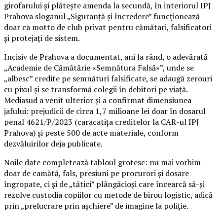
girofarului și plătește amenda la secundă, în interiorul IPJ
Prahova sloganul „Siguranță și încredere” funcționează
doar ca motto de club privat pentru cămătari, falsificatori
și protejați de sistem.
Incisiv de Prahova a documentat, ani la rând, o adevărată
„Academie de Cămătărie «Semnătura Falsă»”, unde se
„albesc” credite pe semnături falsificate, se adaugă zerouri
cu pixul și se transformă colegii în debitori pe viață.
Mediasud a venit ulterior și a confirmat dimensiunea
jafului: prejudicii de circa 1,7 milioane lei doar în dosarul
penal 4621/P/2023 (caracatița creditelor la CAR-ul IPJ
Prahova) și peste 500 de acte materiale, conform
dezvăluirilor deja publicate.
Noile date completează tabloul grotesc: nu mai vorbim
doar de camătă, fals, presiuni pe procurori și dosare
îngropate, ci și de „tătici” plângăcioși care încearcă să-și
rezolve custodia copiilor cu metode de birou logistic, adică
prin „prelucrare prin așchiere” de imagine la poliție.