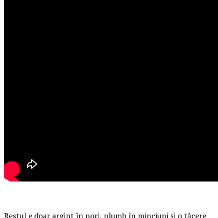
Restul e doar argint în nori, plumb în minciuni și o tăcere