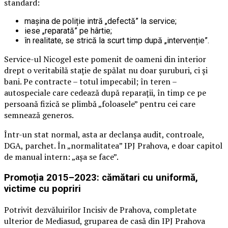
standard:
mașina de poliție intră „defectă” la service;
iese „reparată” pe hârtie;
în realitate, se strică la scurt timp după „intervenție”.
Service-ul Nicogel este pomenit de oameni din interior
drept o veritabilă stație de spălat nu doar șuruburi, ci și
bani. Pe contracte – totul impecabil; în teren –
autospeciale care cedează după reparații, în timp ce pe
persoană fizică se plimbă „foloasele” pentru cei care
semnează generos.
Într-un stat normal, asta ar declanșa audit, controale,
DGA, parchet. În „normalitatea” IPJ Prahova, e doar capitol
de manual intern: „așa se face”.
Promoția 2015–2023: cămătari cu uniformă,
victime cu popriri
Potrivit dezvăluirilor Incisiv de Prahova, completate
ulterior de Mediasud, gruparea de casă din IPJ Prahova