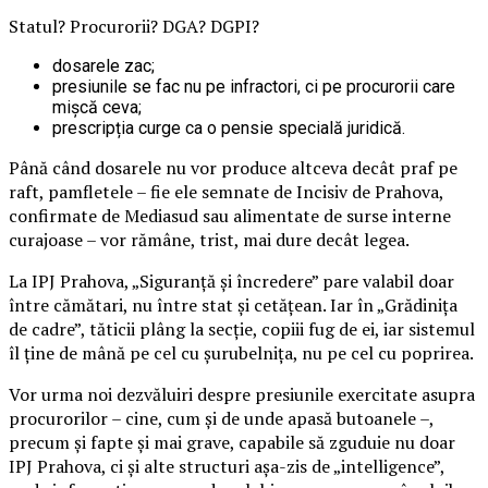
Statul? Procurorii? DGA? DGPI?
dosarele zac;
presiunile se fac nu pe infractori, ci pe procurorii care
mișcă ceva;
prescripția curge ca o pensie specială juridică.
Până când dosarele nu vor produce altceva decât praf pe
raft, pamfletele – fie ele semnate de Incisiv de Prahova,
confirmate de Mediasud sau alimentate de surse interne
curajoase – vor rămâne, trist, mai dure decât legea.
La IPJ Prahova, „Siguranță și încredere” pare valabil doar
între cămătari, nu între stat și cetățean. Iar în „Grădinița
de cadre”, tăticii plâng la secție, copiii fug de ei, iar sistemul
îl ține de mână pe cel cu șurubelnița, nu pe cel cu poprirea.
Vor urma noi dezvăluiri despre presiunile exercitate asupra
procurorilor – cine, cum și de unde apasă butoanele –,
precum și fapte și mai grave, capabile să zguduie nu doar
IPJ Prahova, ci și alte structuri așa-zis de „intelligence”,