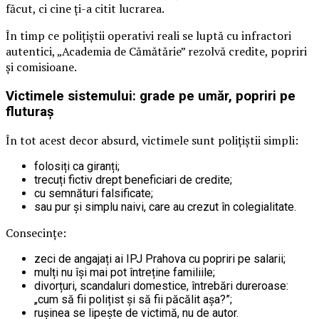
făcut, ci cine ți-a citit lucrarea.
În timp ce polițiștii operativi reali se luptă cu infractori
autentici, „Academia de Cămătărie” rezolvă credite, popriri
și comisioane.
Victimele sistemului: grade pe umăr, popriri pe
fluturaș
În tot acest decor absurd, victimele sunt polițiștii simpli:
folosiți ca giranți;
trecuți fictiv drept beneficiari de credite;
cu semnături falsificate;
sau pur și simplu naivi, care au crezut în colegialitate.
Consecințe:
zeci de angajați ai IPJ Prahova cu popriri pe salarii;
mulți nu își mai pot întreține familiile;
divorțuri, scandaluri domestice, întrebări dureroase:
„cum să fii polițist și să fii păcălit așa?”;
rușinea se lipește de victimă, nu de autor.