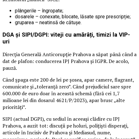
plângerile – îngropate;
dosarele – conexate, blocate, lăsate spre prescripție;
gruparea – neatinsă de cătușe.
DGA și SIPI/DGPI: viteji cu amărâți, timizi la VIP-
uri
Direcția Generală Anticorupție Prahova a săpat până când a
dat de plafon: conducerea IPJ Prahova și IGPR. De acolo,
pauză.
Când șpaga este 200 de lei pe șosea, apar camere, flagrant,
comunicate și „toleranță zero”. Când prejudiciul sare spre
600.000 de euro doar în această schemă (fără cei 1,7
milioane lei din dosarul 4621/P/2023), apar brusc „alte
priorități”.
SIPI (actual DGPI), cu sediul în aceeași clădire cu IPJ
Prahova, a auzit tot: discuții pe holuri, polițiști disperați,
articole în Incisiv de Prahova și Mediasud, nume,