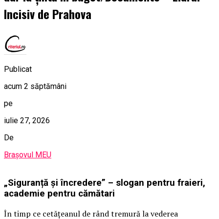
Incisiv de Prahova
Publicat
acum 2 săptămâni
pe
iulie 27, 2026
De
Brașovul MEU
„Siguranță și încredere” – slogan pentru fraieri,
academie pentru cămătari
În timp ce cetățeanul de rând tremură la vederea