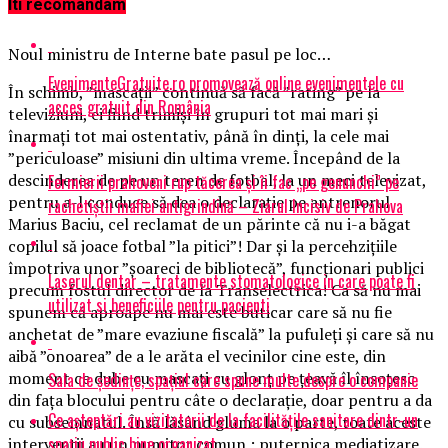
Iti recomandam
Noul ministru de Interne bate pasul pe loc…
EvenimenteGratuite.ro promovează online evenimentele cu
În schimb, ”mascații” continuă să facă ”rating” pe la
acces gratuit din România
televiziuni, ei fiind trimiși în grupuri tot mai mari și
înarmați tot mai ostentativ, până în dinți, la cele mai
”periculoase” misiuni din ultima vreme. Începând de la
descinderea de pe un teren de fotbal, la un meci televizat,
Fermierii prahoveni rup tăcerea și îi fac „pe genunchi” pe
pentru a-l conduce să dea o declarație pe antrenorul
rachetiștii mafiei antigrindină – Ziarul Incisiv de Prahova
Marius Baciu, cel reclamat de un părinte că nu i-a băgat
copilul să joace fotbal ”la pitici”! Dar și la percehzițiile
împotriva unor ”șoareci de bibliotecă”, funcționari publici
Laserul dentar – tratamente stomatologice in care poate fi
precum fostul director de la Transelectrica! Ca să nu mai
utilizat si beneficiile pentru pacienti
spunem că aproape nu mai este buticar care să nu fie
anchetat de ”mare evaziune fiscală” la pufuleți și care să nu
aibă ”onoarea” de a le arăta el vecinilor cine este, din
moment ce dube cu mascați cu glonț pe țeavă îl însoțesc
Sala de ședințe, spațiul care spune multe despre o companie
din fața blocului pentru câte o declarație, doar pentru a da
Ce așteptări au vizitatorii de la facilitățile sanitare dintr-un
cu subsemnatul. Însă lăsând gluma la o parte, toate aceste
spațiu public bine organizat
intervenții au un numitor comun : puternica mediatizare.