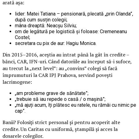
arată așa:
lider: Matei Tatiana – pensionară, plecată „prin Olanda”,
după cum susțin colegii;
mâna dreaptă: Neacșu Silviu;
om de legătură pe logistică și foloase: Cremeneanu
Costel;
secretara cu pix de aur: Hagiu Monica.
Din 2015–2016, aceștia au intrat până la gât în credite –
bănci, CAR, IFN-uri. Când datoriile au început să-i sufoce,
au trecut la „next level”: au „convins” colegi să facă
împrumuturi la CAR IPJ Prahova, servind povești
lacrimogene:
„am probleme grave de sănătate”;
„trebuie să iau repede o casă / o mașină”;
„mă ajuți acum, îți plătesc eu ratele, nu rămâi cu nimic pe
cap”.
Banii? Folosiți strict personal și pentru acoperit alte
credite. Un Caritas cu uniformă, ștampilă și acces la
dosarele colegilor.