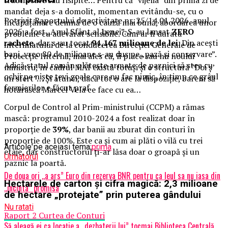
mandat deja s-a domolit, momentan evitându-se, cu o
Potrivit Raportului de activitate nr. 25/14.01.2026, anul
încăpățânare demnă de o cauză mai bună, abordarea unor
2025 a fost „Anul Sfânt al Lenei”. S-au lansat
ZERO
probleme cu adevărat sensibile. Cum ar fi durata
rachete
, dar s-au tocat
94,167 milioane de lei
. Din acești
interimatului de la conducerea Direcției Generale de
bani, vreo 80 de milioane s-au dus pe „pază și conservare”.
Protecție Internă, mai ales că, îi place sau nu noului
Adică statul român plătește armate de paznici să stea cu
ministru, în cadrul MAI există totuși și o structură ”Doi ș’
ochii pe niște țevi goale care nu fac nimic, în timp ce grâul
un sfert”… Și atunci, dacă tot o are la dispoziție, barem să
fermierilor e făcut praf.
hotărască Marcel Vela ce face cu ea…
Corpul de Control al Prim-ministrului (CCPM) a rămas
mască: programul 2010-2024 a fost realizat doar în
proporție de
39%
, dar banii au zburat din conturi în
proporție de 100%. Este ca și cum ai plăti o vilă cu trei
Articole pe aceiasi tema:
prima
etaje, dar constructorul ți-ar lăsa doar o groapă și un
Urmatorul
paznic la poartă.
De doua ori ,,a ars” Euro din rezerva BNR pentru ca leul sa nu iasa din
Hectarele de carton și cifra magică: 2,3 milioane
,,incinta” promisa
de hectare „protejate” prin puterea gândului
Nu ratati
Raport 2 Curtea de Conturi
Să aleagă ei ca locație a ,,dezbaterii lui” tocmai Biblioteca Centrală