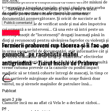
sistemului pentru a conștientiza că toate aceste misiuni de
intervenție a trupelor speciale, atunci când nu este vorba
Salvează-mi numele, emailul și site-ul web în acest
de conflicte spontane se efectuează în urma unor
navigator pentru data viitoare când o să comentez.
documentări premergătorare. Și oricât de succinte ar fi
acestea, tot trebuie de verificat unde și mai ales împotriva
cui urmează a se interveni… Că una este să intri peste un
Exclusiv
interlop însoțit de ”locotenenți” drogați înarmați până în
dinți și recunoscuți pentru săvârșirea faptelor cu violență și
Fermierii prahoveni rup tăcerea și îi fac „pe
alta peste vreo babă surdă sau un bebeluș mucos… Tocmai
în urma unor astfel de documentări, atât informative cât și
genunchi” pe rachetiștii mafiei
pe teren stabilindu-se de altfel și ”calibrarea” efectivelor
antigrindină – Ziarul Incisiv de Prahova
necesare intervenției… Numai că la MAI deja de prea multă
vreme cutuma prevede ca la cazurile cu posibil impact
mediatic să se trimtă cohorte întregi de mascați, în timp ce
prin cartierele mărginașe ale marilor orașe fluieră doar
vântul, nu și sirenele mașinilor de patrulare însă…
Publicat
acum 2 zile
Clanurile încă nu au aflat că Vela le-a declarat război…
pe