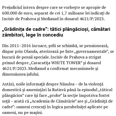
Prejudiciul intern despre care se vorbește se apropie de
600.000 de euro, separat de cei 1,7 milioane lei indicați de
Incisiv de Prahova și Mediasud în dosarul 4621/P/2023.
„Grădinița de cadre”: tătici plângăcioși, cămătari
zâmbitori, lege în concediu
Din 2015–2016 încoace, șefii se schimbă, se pensionează,
dispar prin Olanda, aterizează pe liste „guvernamentale”, se
bucură de pensii speciale. Incisiv de Prahova a strigat
primul despre „Caracatița WHITE TOWER” și dosarul
4621/P/2023. Mediasud a confirmat mecanismele și
dimensiunea jafului.
Astăzi, noile informații despre Năsulea – de la violență
domestică și amenințări la Rutieră până la episodul „tăticul
plângăcios” care își face „probe” la secție împotriva fostei
soții – arată că „Academia de Cămătărie” are și „Grădiniță de
cadre”: oameni crescuți în logica șurubelniței aplicate pe
oameni, nu pe mașini.