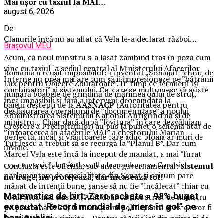
Mai ușor cu taxiul la MAI…
august 6, 2026
De
Clanurile încă nu au aflat că Vela le-a declarat război…
Brașovul MEU
Acum, că noul minsitru s-a lăsat zâmbind tras în poză cum
vine cu taxiul la sediul central al Ministerului Afacerilor
România a reușit imposibilul: a inventat „Șomajul Tehnic de
Interne nu prea mai are cum să îi impresioneze pe ”bătrânii
Lux pentru Obiecte Zburătoare”. În timp ce fermierii își
combinatori” ai sistemului. Cei care se mulțumesc să asiste
numără boabele de grindină de mărimea oului de struț,
încă impasibili și fără a interveni deocamdată la
băieții deștepți de la
AASNACP
(Autoritatea pentru
desfășurarea operațiunii de ”documenntare” a noului
Administrarea Sistemului Național Antigrindină și de
ministru… Chiar dacă după ”lovitura” în care dezvăluiam
Creștere a Precipitațiilor) au pus la punct o schemă atât de
”întoarcerea în afacerile MAI” a chestorului Marian
perfectă, încât și vrăjitoarele care aduc ploaia ar muri de
Tutilescu a trebuit să se recurgă la ”Planul B”. Dar cum
invidie.
Marcel Vela este încă la început de mandat, a mai ”furat
ceva meserie” de când se afla la conducerea Comisiei
Concluzia este oficială, sub antet guvernamental:
Sistemul
parlamentare de specialitate din Senat și oricum pare
nu trage, nu protejează, dar încasează tot!
mânat de intenții bune, șanse să nu fie ”încălecat” chiar cu
Matematica de birt: Zero rachete = 98% buget
totul încă mai există… Atât doar că ține strict de ministru
executat. Record mondial de „mers în gol” pe
pe persoană fizică, ci nu ca și om politic, dacă acestea vor fi
bani publici
fructificate sau risipite… Pentru că ”vijelia” din prima zi de