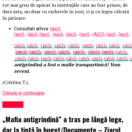
tot mai greu de apărat în instituțiile care au fost prinse, de
data asta, nu doar cu rachetele în nori, ci și cu legea călcată
în picioare.
Consultati arhiva:
(aici),
(aici),
(aici),
(aici),
(aici),
(aici),
(aici),
(AICI),
(aic),
(aici),
(aici),
(aici),
(aici),
(aici),
(aici),
(aici),
(aici),
(aici),
(aici
(aici)
,
(aici),
(aici),
(aici),
(aici),
(aici),
(aici),
(aici),
(aici),
(aici),
(aici),
(aici),
(aici),
(aici),
(aici),
(aici),
(aici),
(
antigrindină a fost o mafie transpartinică! Vom
reveni.
(Cristina T.).
Citeste in continuare
Exclusiv
„Mafia antigrindină” a tras pe lângă lege,
dar la țintă în buget/Documente – Ziarul