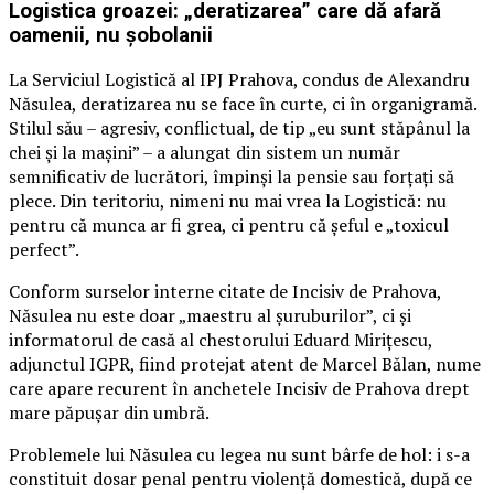
Logistica groazei: „deratizarea” care dă afară
oamenii, nu șobolanii
La Serviciul Logistică al IPJ Prahova, condus de Alexandru
Năsulea, deratizarea nu se face în curte, ci în organigramă.
Stilul său – agresiv, conflictual, de tip „eu sunt stăpânul la
chei și la mașini” – a alungat din sistem un număr
semnificativ de lucrători, împinși la pensie sau forțați să
plece. Din teritoriu, nimeni nu mai vrea la Logistică: nu
pentru că munca ar fi grea, ci pentru că șeful e „toxicul
perfect”.
Conform surselor interne citate de Incisiv de Prahova,
Năsulea nu este doar „maestru al șuruburilor”, ci și
informatorul de casă al chestorului Eduard Mirițescu,
adjunctul IGPR, fiind protejat atent de Marcel Bălan, nume
care apare recurent în anchetele Incisiv de Prahova drept
mare păpușar din umbră.
Problemele lui Năsulea cu legea nu sunt bârfe de hol: i s-a
constituit dosar penal pentru violență domestică, după ce