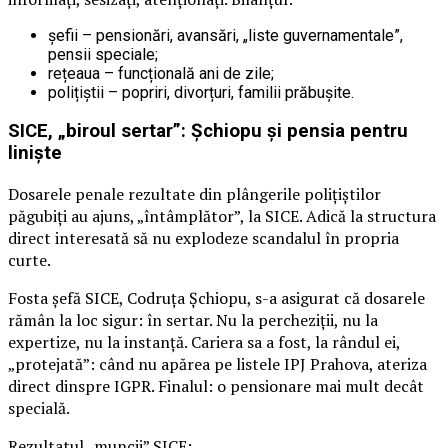
șefii – pensionări, avansări, „liste guvernamentale”,
pensii speciale;
rețeaua – funcțională ani de zile;
polițiștii – popriri, divorțuri, familii prăbușite.
SICE, „biroul sertar”: Șchiopu și pensia pentru
liniște
Dosarele penale rezultate din plângerile polițiștilor
păgubiți au ajuns, „întâmplător”, la SICE. Adică la structura
direct interesată să nu explodeze scandalul în propria
curte.
Fosta șefă SICE, Codruța Șchiopu, s-a asigurat că dosarele
rămân la loc sigur: în sertar. Nu la percheziții, nu la
expertize, nu la instanță. Cariera sa a fost, la rândul ei,
„protejată”: când nu apărea pe listele IPJ Prahova, ateriza
direct dinspre IGPR. Finalul: o pensionare mai mult decât
specială.
Rezultatul „muncii” SICE: