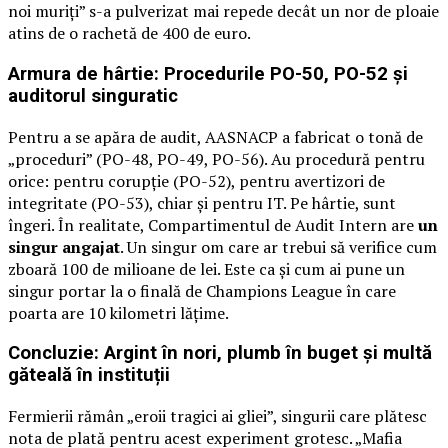
noi muriți” s-a pulverizat mai repede decât un nor de ploaie
atins de o rachetă de 400 de euro.
Armura de hârtie: Procedurile PO-50, PO-52 și
auditorul singuratic
Pentru a se apăra de audit, AASNACP a fabricat o tonă de
„proceduri” (PO-48, PO-49, PO-56). Au procedură pentru
orice: pentru corupție (PO-52), pentru avertizori de
integritate (PO-53), chiar și pentru IT. Pe hârtie, sunt
îngeri. În realitate, Compartimentul de Audit Intern are
un
singur angajat
. Un singur om care ar trebui să verifice cum
zboară 100 de milioane de lei. Este ca și cum ai pune un
singur portar la o finală de Champions League în care
poarta are 10 kilometri lățime.
Concluzie: Argint în nori, plumb în buget și multă
găteală în instituții
Fermierii rămân „eroii tragici ai gliei”, singurii care plătesc
nota de plată pentru acest experiment grotesc. „Mafia