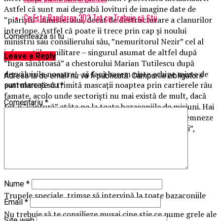
Astfel că sunt mai degrabă lovituri de imagine date de
Ce Este Randarea 3D? Tot ce Trebuie să Știi
”piariștii” ministerului, decât de destructurare a clanurilor
interlope. Astfel că poate îi trece prin cap și noului
Comenteaza si tu
ministru sau consilierului său, ”nemuritorul Nezir” cel al
informațiilor militare – singurul asumat de altfel după
Leave a Reply
”fuga sănătoasă” a chestorului Marian Tutilescu după
dezvăluirile noastre!- să facă barem niște echipe mixte de
Adresa ta de email nu va fi publicată.
Câmpurile obligatorii
patrulare și să trimită mascații noaptea prin cartierele rău
sunt marcate cu
*
famate, acolo unde sectoriști nu mai există de mult, dacă
Comentariu
*
tot îi ”vântură” atâta pe la toate bazaconiile de misiuni. Hai
că se poate! La fel cum s–a putut de altfel și să se semneze
diverse documente și ”împuterniciri la împuterniciri”,
noaptea, ca pe vremea lui Florin Iordache…
Ceva documentare n-ar strica…
Nume
*
Trupele speciale, trimse să intervină la toate bazaconiile
Email
*
Nu trebuie să te consilieze musai cine știe ce nume grele ale
Site web