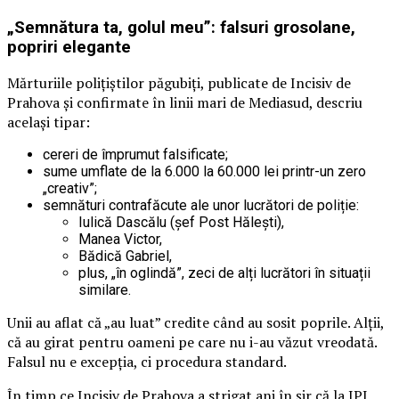
„Semnătura ta, golul meu”: falsuri grosolane,
popriri elegante
Mărturiile polițiștilor păgubiți, publicate de Incisiv de
Prahova și confirmate în linii mari de Mediasud, descriu
același tipar:
cereri de împrumut falsificate;
sume umflate de la 6.000 la 60.000 lei printr-un zero
„creativ”;
semnături contrafăcute ale unor lucrători de poliție:
Iulică Dascălu (șef Post Hălești),
Manea Victor,
Bădică Gabriel,
plus, „în oglindă”, zeci de alți lucrători în situații
similare.
Unii au aflat că „au luat” credite când au sosit poprile. Alții,
că au girat pentru oameni pe care nu i-au văzut vreodată.
Falsul nu e excepția, ci procedura standard.
În timp ce Incisiv de Prahova a strigat ani în șir că la IPJ