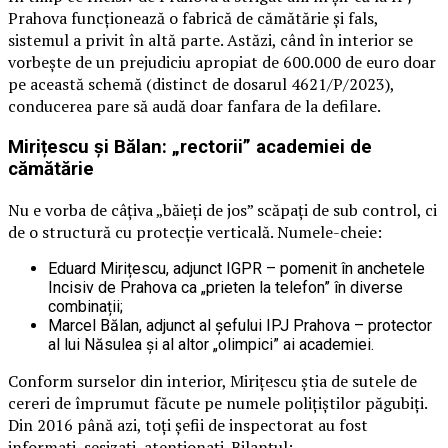
Prahova funcționează o fabrică de cămătărie și fals,
sistemul a privit în altă parte. Astăzi, când în interior se
vorbește de un prejudiciu apropiat de 600.000 de euro doar
pe această schemă (distinct de dosarul 4621/P/2023),
conducerea pare să audă doar fanfara de la defilare.
Mirițescu și Bălan: „rectorii” academiei de
cămătărie
Nu e vorba de câțiva „băieți de jos” scăpați de sub control, ci
de o structură cu protecție verticală. Numele-cheie:
Eduard Mirițescu, adjunct IGPR – pomenit în anchetele
Incisiv de Prahova ca „prieten la telefon” în diverse
combinații;
Marcel Bălan, adjunct al șefului IPJ Prahova – protector
al lui Năsulea și al altor „olimpici” ai academiei.
Conform surselor din interior, Mirițescu știa de sutele de
cereri de împrumut făcute pe numele polițiștilor păgubiți.
Din 2016 până azi, toți șefii de inspectorat au fost
informați, sesizați, atenționați. Bilanțul: