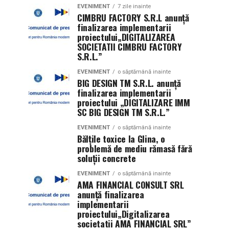
EVENIMENT
7 zile inainte
CIMBRU FACTORY S.R.L anunţă
finalizarea implementarii
proiectului„DIGITALIZAREA
SOCIETATII CIMBRU FACTORY
S.R.L.”
EVENIMENT
o săptămână inainte
BIG DESIGN TM S.R.L. anunţă
finalizarea implementarii
proiectului „DIGITALIZARE IMM
SC BIG DESIGN TM S.R.L.”
EVENIMENT
o săptămână inainte
Bălțile toxice la Glina, o
problemă de mediu rămasă fără
soluții concrete
EVENIMENT
o săptămână inainte
AMA FINANCIAL CONSULT SRL
anunţă finalizarea
implementarii
proiectului„Digitalizarea
societatii AMA FINANCIAL SRL”