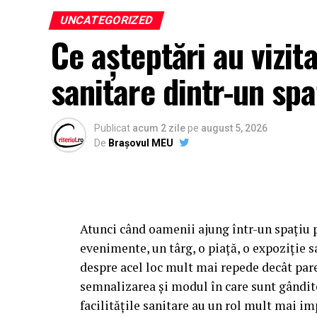
UNCATEGORIZED
Ce așteptări au vizitat
sanitare dintr-un spa
Publicat
acum 2 zile
pe
august 5, 2026
De
Brașovul MEU
Atunci când oamenii ajung într-un spațiu pu
evenimente, un târg, o piață, o expoziție 
despre acel loc mult mai repede decât pare
semnalizarea și modul în care sunt gândite 
facilitățile sanitare au un rol mult mai im