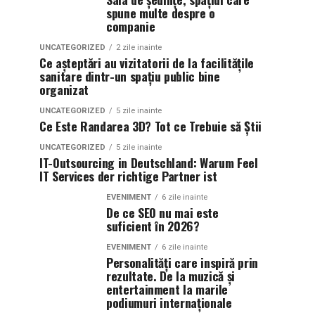
spune multe despre o
companie
UNCATEGORIZED
2 zile inainte
Ce așteptări au vizitatorii de la facilitățile
sanitare dintr-un spațiu public bine
organizat
UNCATEGORIZED
5 zile inainte
Ce Este Randarea 3D? Tot ce Trebuie să Știi
UNCATEGORIZED
5 zile inainte
IT-Outsourcing in Deutschland: Warum Feel
IT Services der richtige Partner ist
EVENIMENT
6 zile inainte
De ce SEO nu mai este
suficient în 2026?
EVENIMENT
6 zile inainte
Personalități care inspiră prin
rezultate. De la muzică și
entertainment la marile
podiumuri internaționale