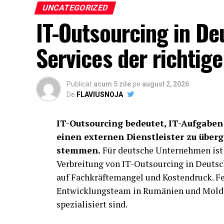
tocmai prin astfel de detalii aparent simpl
UNCATEGORIZED
IT-Outsourcing in De
Timp redus de așteptare și dimension
Services der richtige
O altă așteptare firească este legată de tim
folosi aceste facilități fără să stea la cozi
afectează întreaga experiență. Acest lucru
Publicat
acum 5 zile
pe
august 2, 2026
de modul în care acestea au fost planifica
De
FLAVIUSNOJA
Într-un spațiu public frecventat intens, o 
IT-Outsourcing bedeutet, IT-Aufgaben
dacă facilitățile există, dacă sunt prea pu
einen externen Dienstleister zu überge
apare imediat. Vizitatorii asociază aceste 
stemmen.
Für deutsche Unternehmen ist d
anumite aspecte esențiale nu au fost gândi
Verbreitung von IT-Outsourcing in Deutsc
auf Fachkräftemangel und Kostendruck. Fee
De aceea, una dintre cele mai importante a
Entwicklungsteam in Rumänien und Moldawi
ci și de capacitatea ei de a răspunde realis
spezialisiert sind.
presupune planificare atentă și alegerea un
de
inchiriere toalete ecologice
pentru s