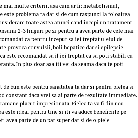
 mai multe criterii, asa cum ar fi: metabolismul,
se este problema ta dar si de cum raspunzi la folosirea
 considerare toate astea atunci cand incepi un tratament
consumi 2-3 linguri pe zi pentru a avea parte de cele mai
ecomandat ca pentru inceput sa iei treptat uleiul de
e provoca convulsii, boli hepatice dar si epilepsie.
ca este recomandat sa il iei treptat ca sa poti stabili cu
ranta. In plus doar asa iti vei da seama daca te poti
t de bun este pentru sanatatea ta dar si pentru pielea si
mod constant daca vrei sa ai parte de rezultate immediate.
 ramane placut impresionata. Pielea ta va fi din nou
pa este ideal pentru tine si iti va aduce beneficiile pe
oti avea parte de un par super dar si de o piele