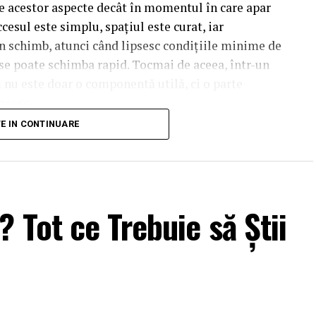
ie acestor aspecte decât în momentul în care apar
esul este simplu, spațiul este curat, iar
În schimb, atunci când lipsesc condițiile minime de
 se poate schimba rapid. Tocmai de aceea, într-un
ă nu este doar o componentă utilă, ci o parte
osesc.
TE IN CONTINUARE
lor este să poată găsi rapid
toalete publice
atunci
iardă timp căutând o zonă sanitară greu de
onele principale de interes. Într-un spațiu public
 Tot ce Trebuie să Știi
șor de localizat, clar semnalizate și distribuite în
ă confort imediat. O persoană care participă la un
rată sau petrece mai multe ore într-un spațiu