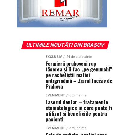
ULTIMILE NOUTĂȚI DIN BRAȘOV
EXCLUSIV
24 de ore inainte
Fermierii prahoveni rup
tăcerea și îi fac „pe genunchi”
pe rachetiștii mafiei
antigrindină – Ziarul Incisiv de
Prahova
EVENIMENT
o zi inainte
Laserul dentar – tratamente
stomatologice in care poate fi
utilizat si beneficiile pentru
pacienti
EVENIMENT
o zi inainte
Sala de ședințe, spațiul care