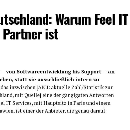
e.
utschland: Warum Feel IT
are corectă
 Partner ist
pul de așteptare. Vizitatorii își doresc să poată
 lungi și fără să simtă că o nevoie de bază le
 depinde direct de numărul unităților disponibile și
te în raport cu volumul de persoane.
dimensionare greșită devine rapid vizibilă. Chiar
 — von Softwareentwicklung bis Support — an
ține pentru numărul de utilizatori, disconfortul
ben, statt sie ausschließlich intern zu
situații cu lipsa de organizare și cu impresia că
as inzwischen [AICI: aktuelle Zahl/Statistik zur
te până la capăt.
hland, mit Quelle] eine der gängigsten Antworten
l IT Services, mit Hauptsitz in Paris und einem
șteptări nu ține doar de existența zonei sanitare,
en, ist einer der Anbieter, die genau darauf
t nevoilor din teren. În multe cazuri, acest lucru
or soluții adaptate contextului, inclusiv servicii
pațiile temporare sau pentru evenimentele cu