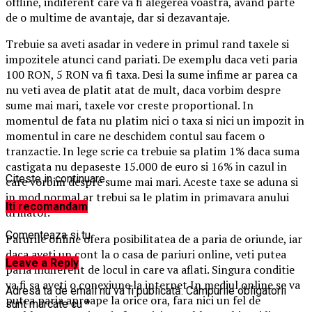
offline, indiferent care va fi alegerea voastra, avand parte
de o multime de avantaje, dar si dezavantaje.
Trebuie sa aveti asadar in vedere in primul rand taxele si
impozitele atunci cand pariati. De exemplu daca veti paria
100 RON, 5 RON va fi taxa. Desi la sume infime ar parea ca
nu veti avea de platit atat de mult, daca vorbim despre
sume mai mari, taxele vor creste proportional. In
momentul de fata nu platim nici o taxa si nici un impozit in
momentul in care ne deschidem contul sau facem o
tranzactie. In lege scrie ca trebuie sa platim 1% daca suma
castigata nu depaseste 15.000 de euro si 16% in cazul in
Citeste in continuare
care vorbim despre sume mai mari. Aceste taxe se aduna si
in mod normal ar trebui sa le platim in primavara anului
Iti recomandam
urmator.
Comenteaza si tu
Parurile online ofera posibilitatea de a paria de oriunde, iar
daca aveti un cont la o casa de pariuri online, veti putea
Leave a Reply
paria indiferent de locul in care va aflati. Singura conditie
va fi sa aveti o conexiune la internet In mediul online se va
Adresa ta de email nu va fi publicată.
Câmpurile obligatorii
putea paria aproape la orice ora, fara nici un fel de
sunt marcate cu
*