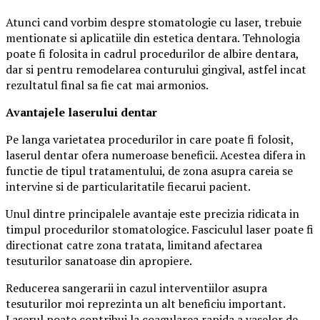
Atunci cand vorbim despre stomatologie cu laser, trebuie
mentionate si aplicatiile din estetica dentara. Tehnologia
poate fi folosita in cadrul procedurilor de albire dentara,
dar si pentru remodelarea conturului gingival, astfel incat
rezultatul final sa fie cat mai armonios.
Avantajele laserului dentar
Pe langa varietatea procedurilor in care poate fi folosit,
laserul dentar ofera numeroase beneficii. Acestea difera in
functie de tipul tratamentului, de zona asupra careia se
intervine si de particularitatile fiecarui pacient.
Unul dintre principalele avantaje este precizia ridicata in
timpul procedurilor stomatologice. Fasciculul laser poate fi
directionat catre zona tratata, limitand afectarea
tesuturilor sanatoase din apropiere.
Reducerea sangerarii in cazul interventiilor asupra
tesuturilor moi reprezinta un alt beneficiu important.
Laserul poate contribui la coagularea rapida a vaselor de