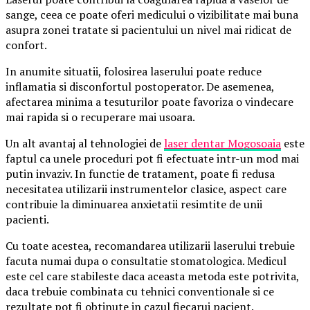
sange, ceea ce poate oferi medicului o vizibilitate mai buna
asupra zonei tratate si pacientului un nivel mai ridicat de
confort.
In anumite situatii, folosirea laserului poate reduce
inflamatia si disconfortul postoperator. De asemenea,
afectarea minima a tesuturilor poate favoriza o vindecare
mai rapida si o recuperare mai usoara.
Un alt avantaj al tehnologiei de
laser dentar Mogosoaia
este
faptul ca unele proceduri pot fi efectuate intr-un mod mai
putin invaziv. In functie de tratament, poate fi redusa
necesitatea utilizarii instrumentelor clasice, aspect care
contribuie la diminuarea anxietatii resimtite de unii
pacienti.
Cu toate acestea, recomandarea utilizarii laserului trebuie
facuta numai dupa o consultatie stomatologica. Medicul
este cel care stabileste daca aceasta metoda este potrivita,
daca trebuie combinata cu tehnici conventionale si ce
rezultate pot fi obtinute in cazul fiecarui pacient.