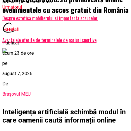
Articole pe aceiasi tema:
evenimentele cu acces gratuit din România
Urmatorul
Despre estetica mobilierului si importanta scaunelor
Nu ratati
Avantajele oferite de terminalele de pariuri sportive
Publicat
acum 23 de ore
pe
august 7, 2026
De
Brașovul MEU
Inteligența artificială schimbă modul în
care oamenii caută informații online