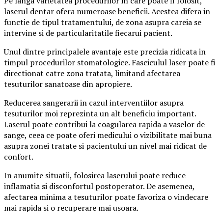
Pe langa varietatea procedurilor in care poate fi folosit,
laserul dentar ofera numeroase beneficii. Acestea difera in
functie de tipul tratamentului, de zona asupra careia se
intervine si de particularitatile fiecarui pacient.
Unul dintre principalele avantaje este precizia ridicata in
timpul procedurilor stomatologice. Fasciculul laser poate fi
directionat catre zona tratata, limitand afectarea
tesuturilor sanatoase din apropiere.
Reducerea sangerarii in cazul interventiilor asupra
tesuturilor moi reprezinta un alt beneficiu important.
Laserul poate contribui la coagularea rapida a vaselor de
sange, ceea ce poate oferi medicului o vizibilitate mai buna
asupra zonei tratate si pacientului un nivel mai ridicat de
confort.
In anumite situatii, folosirea laserului poate reduce
inflamatia si disconfortul postoperator. De asemenea,
afectarea minima a tesuturilor poate favoriza o vindecare
mai rapida si o recuperare mai usoara.