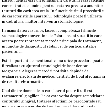
Laserul dentar este un echipament care utilizeaza fascicule
concentrate de lumina pentru tratarea precisa a anumitor
tesuturi din cavitatea orala. In functie de tipul procedurii si
de caracteristicile aparatului, tehnologia poate fi utilizata
in cadrul mai multor interventii stomatologice.
In majoritatea cazurilor, laserul completeaza tehnicile
stomatologice conventionale. Exista insa si situatii in care
acesta poate reprezenta metoda principala de tratament,
in functie de diagnosticul stabilit si de particularitatile
pacientului.
Este important de mentionat ca nu orice procedura poate
fi realizata cu ajutorul tehnologiei de laser dentar
Mogosoaia. Alegerea metodei potrivite depinde de
evaluarea efectuata de medicul dentist, de tipul afectiunii si
de rezultatele urmarite.
Unul dintre domeniile in care laserul poate fi util este
tratamentul gingiilor. Fie ca este vorba despre remodelarea
conturului gingival, tratarea afectiunilor parodontale sau
indepartarea excesului de tesut gingival, laserul poate