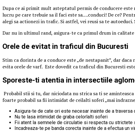
Dupa ce ai primit mult asteptatul permis de conducere este r
lucru pe care trebuie sa il faci este sa….conduci! De ce? Pent
alegi sa actionezi in trafic. Si astfel, vei reusi sa te autoedu
Dar nu in ultimul rand, asigura-te ca primul drum in calitate 
Orele de evitat in traficul din Bucuresti
Stim ca dorinta de a conduce este „de nestapanit”, dar daca nu v
evita orele de varf. Este dovedit ca traficul din Bucuresti es
Sporeste-ti atentia in intersectiile aglo
Probabil stii si tu, dar niciodata nu strica sa ti se aminteasca
foarte probabil sa fii intimidat de ceilalti soferi „mai indrazn
Asigura-te de cate ori este necesar inainte de a traversa 
Nu te lasa intimidat de graba celorlalti soferi
Fii atent la semnele de circulatie si respecta cu strictet
Incadreaza-te pe banda corecta inainte de a efectua un vi