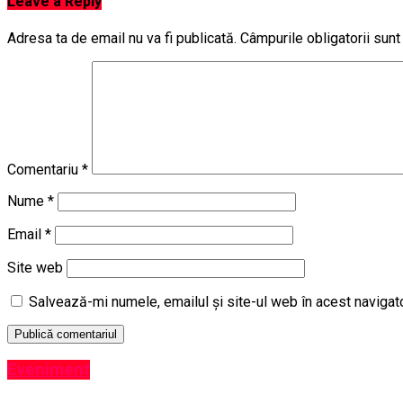
Leave a Reply
Adresa ta de email nu va fi publicată.
Câmpurile obligatorii sun
Comentariu
*
Nume
*
Email
*
Site web
Salvează-mi numele, emailul și site-ul web în acest navigat
Eveniment