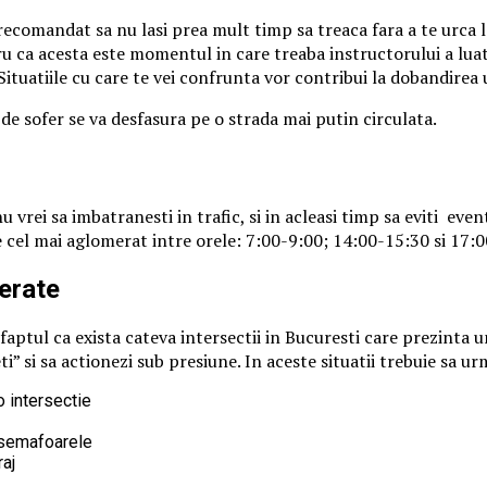
ecomandat sa nu lasi prea mult timp sa treaca fara a te urca l
ru ca acesta este momentul in care treaba instructorului a luat
ci. Situatiile cu care te vei confrunta vor contribui la dobandir
de sofer se va desfasura pe o strada mai putin circulata.
rei sa imbatranesti in trafic, si in acleasi timp sa eviti eventu
te cel mai aglomerat intre orele: 7:00-9:00; 14:00-15:30 si 17:
merate
 faptul ca exista cateva intersectii in Bucuresti care prezinta u
eti” si sa actionezi sub presiune. In aceste situatii trebuie sa ur
o intersectie
e semafoarele
raj