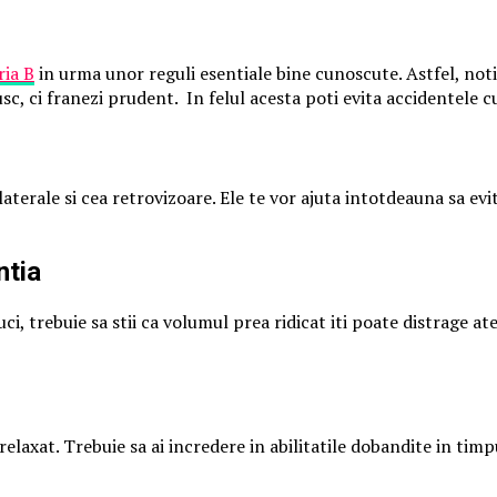
ria B
in urma unor reguli esentiale bine cunoscute. Astfel, notiu
c, ci franezi prudent. In felul acesta poti evita accidentele cu 
e laterale si cea retrovizoare. Ele te vor ajuta intotdeauna sa evit
ntia
ci, trebuie sa stii ca volumul prea ridicat iti poate distrage 
relaxat. Trebuie sa ai incredere in abilitatile dobandite in tim