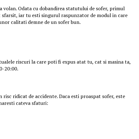
a volan. Odata cu dobandirea statutului de sofer, primul
 sfarsit, iar tu esti singurul raspunzator de modul in care
ea unor calitati demne de un sofer bun.
alele riscuri la care poti fi expus atat tu, cat si masina ta,
00-20:00.
n risc ridicat de accidente. Daca esti proaspat sofer, este
maresti cateva sfaturi: