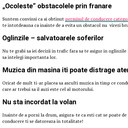
„Ocoleste” obstacolele prin franare
Suntem convinsi ca ai obtinut
permisul de conducere catego
te intotdeauna ca inainte de a evita un obstacol nu virezi brus
Oglinzile – salvatoarele soferilor
Nu te grabi sa iei decizii in trafic fara sa te asigur in oglinzil
sa intelegi importanta lor.
Muzica din masina iti poate distrage ate
Oricat de mult ti-ar placea sa asculti muzica in timp ce condu
care ar trebui sa il auzi este cel al motorului.
Nu sta incordat la volan
Inainte de a porni la drum, asigura-te ca esti cat se poate de 
conducere ti se datoreaza in totalitate!