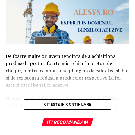
De foarte multe ori avem tendinta de a achizitiona
produse la preturi foarte mici, chiar la preturi de
chilipir, pentru ca apoi sa ne plangem de calitatea slaba
si de rezistenta redusa a produselor respective.La fel
este si cazul benzilor adezive.
De multe ori preferam sa cumparam cele mai ieftine
astfel de benzi adezive, iar atunci cand aceastea nu
CITESTE IN CONTINUARE
rezista si nu ofera rezultatele asteptate, suntem
nemultumiti de calitate si de rezultatele obtinute
ITI RECOMANDAM
folosind aceste benzi adezive.