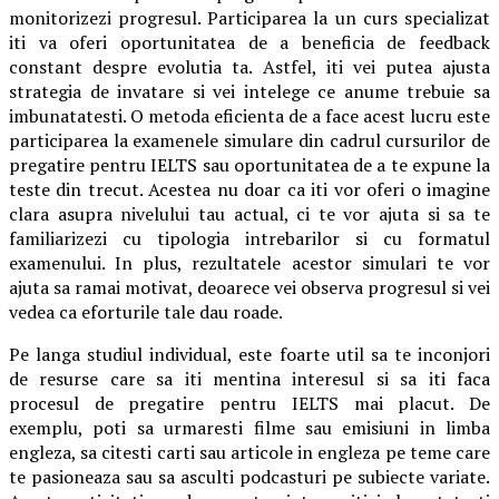
monitorizezi progresul. Participarea la un curs specializat
iti va oferi oportunitatea de a beneficia de feedback
constant despre evolutia ta. Astfel, iti vei putea ajusta
strategia de invatare si vei intelege ce anume trebuie sa
imbunatatesti. O metoda eficienta de a face acest lucru este
participarea la examenele simulare din cadrul cursurilor de
pregatire pentru IELTS sau oportunitatea de a te expune la
teste din trecut. Acestea nu doar ca iti vor oferi o imagine
clara asupra nivelului tau actual, ci te vor ajuta si sa te
familiarizezi cu tipologia intrebarilor si cu formatul
examenului. In plus, rezultatele acestor simulari te vor
ajuta sa ramai motivat, deoarece vei observa progresul si vei
vedea ca eforturile tale dau roade.
Pe langa studiul individual, este foarte util sa te inconjori
de resurse care sa iti mentina interesul si sa iti faca
procesul de pregatire pentru IELTS mai placut. De
exemplu, poti sa urmaresti filme sau emisiuni in limba
engleza, sa citesti carti sau articole in engleza pe teme care
te pasioneaza sau sa asculti podcasturi pe subiecte variate.