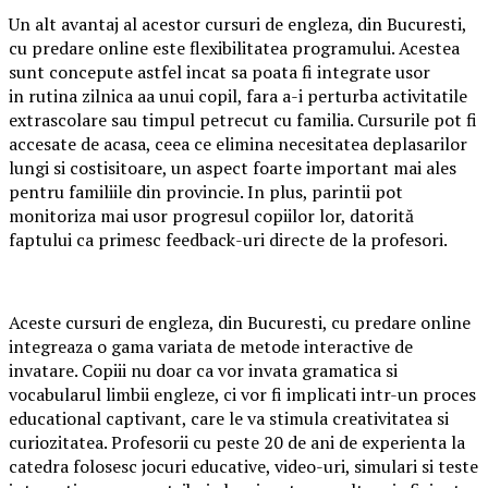
Un alt avantaj al acestor cursuri de engleza, din Bucuresti,
cu predare online este flexibilitatea programului. Acestea
sunt concepute astfel incat sa poata fi integrate usor
in rutina zilnica aa unui copil, fara a-i perturba activitatile
extrascolare sau timpul petrecut cu familia. Cursurile pot fi
accesate de acasa, ceea ce elimina necesitatea deplasarilor
lungi si costisitoare, un aspect foarte important mai ales
pentru familiile din provincie. In plus, parintii pot
monitoriza mai usor progresul copiilor lor, datorită
faptului ca primesc feedback-uri directe de la profesori.
Aceste cursuri de engleza, din Bucuresti, cu predare online
integreaza o gama variata de metode interactive de
invatare. Copiii nu doar ca vor invata gramatica si
vocabularul limbii engleze, ci vor fi implicati intr-un proces
educational captivant, care le va stimula creativitatea si
curiozitatea. Profesorii cu peste 20 de ani de experienta la
catedra folosesc jocuri educative, video-uri, simulari si teste