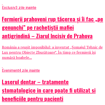
Exclusiv
3 zile inainte
Fermierii prahoveni rup tăcerea și îi fac „pe
genunchi” pe rachetiștii mafiei
antigrindină – Ziarul Incisiv de Prahova
România a reușit imposibilul: a inventat „Șomajul Tehnic de
Lux pentru Obiecte Zburătoare”. În timp ce fermierii își
numără boabele...
Eveniment
4 zile inainte
Laserul dentar – tratamente
stomatologice in care poate fi utilizat si
beneficiile pentru pacienti