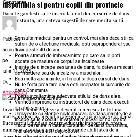
Constanta
disponibila si pentru copiii din provincie
Daca te gandesti sa te inscrii la unul din cursurile de dans
din Constanta, iata cateva sugestii de care merita sa tii
cont:
Consulta medicul pentru un control, mai ales daca stii ca
Publicat
suferi de o afectiune medicala, esti supraponderal sau
acum 1 an
au ai peste 40 de ani.
Poarta straturi de imbracaminte pe care sa le poti
pe
scoate pe masura ce corpul se incalzeste.
Inainte de a incepe sesiunea de dans, fa cateva miscari
iulie 11, 2025
de intindere sau de incalzire a muschilor.
Bea multa apa inainte, in timpul si dupa cursul de dans.
De
Nu te forta prea tare daca esti incepator la cursurile de
dans Constanta.
Articoleseo
Poarta incaltaminte adecvata stilului de dans ales.
Verifica impreuna cu instructorul de dans daca executi
pozitiile corect.
Invatarea limbii engleze a devenit o necesitate tot mai
Urmareste cu atentie noile miscari de dans inainte de a
mare, nu doar in mediul profesional, ci si in viata cotidiana.
incepe sa le executi. Invatarea miscvarilor noi creste
Bucurestiul, fiind un centru educativ important, ofera
riscul de ranire in cadrul cursurilor de dans Constanta,
numeroase optiuni pentru a deprinde abilitatea de a
mai ales daca esti deja obosit.
comunica fluent in aceasta limba. Oana de curand, accesul
Executa regulat exercitii de intarire a musculaturii