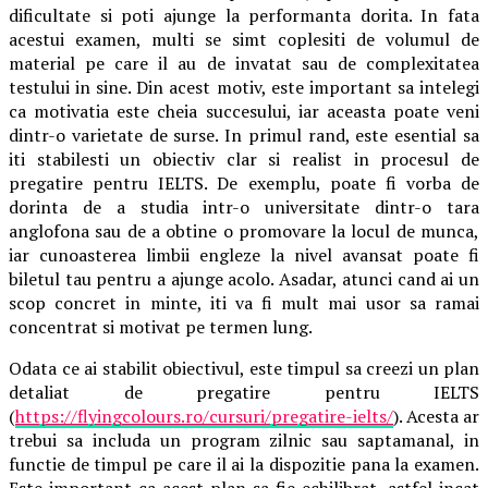
dificultate si poti ajunge la performanta dorita. In fata
acestui examen, multi se simt coplesiti de volumul de
material pe care il au de invatat sau de complexitatea
testului in sine. Din acest motiv, este important sa intelegi
ca motivatia este cheia succesului, iar aceasta poate veni
dintr-o varietate de surse. In primul rand, este esential sa
iti stabilesti un obiectiv clar si realist in procesul de
pregatire pentru IELTS. De exemplu, poate fi vorba de
dorinta de a studia intr-o universitate dintr-o tara
anglofona sau de a obtine o promovare la locul de munca,
iar cunoasterea limbii engleze la nivel avansat poate fi
biletul tau pentru a ajunge acolo. Asadar, atunci cand ai un
scop concret in minte, iti va fi mult mai usor sa ramai
concentrat si motivat pe termen lung.
Odata ce ai stabilit obiectivul, este timpul sa creezi un plan
detaliat de pregatire pentru IELTS
(
https://flyingcolours.ro/cursuri/pregatire-ielts/
). Acesta ar
trebui sa includa un program zilnic sau saptamanal, in
functie de timpul pe care il ai la dispozitie pana la examen.