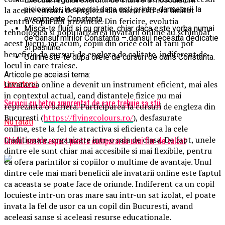
la aceste cursuri de engleza din Bucuresti era limitat
picioarelor, in special daca esti printre dansatorii la
evenimente Constanta.
pentru copiii din provincie. Din fericire, evolutia
Misca-te fluid si cu gratie, chiar daca este vorba numai
tehnologica si popularizarea invatarii online au schimbat
de dansul mirilor Constanta – dansul necesita dedicatie
acest lucru, iar acum, copiii din orice colt al tarii pot
si pasiune.
beneficia de cursuri de engleza de calitate, indiferent de
Odihneste-te dupa orele de cursuri de dans Constanta.
locul in care traiesc.
Articole pe aceiasi tema:
Invatarea online a devenit un instrument eficient, mai ales
Urmatorul
in contextul actual, cand distantele fizice nu mai
Servicii cu beton amprentat de care trebuie sa stii
reprezinta o bariera. Participarea la cursuri de engleza din
Bucuresti (
https://flyingcolours.ro/
), desfasurate
Nu ratati
online, este la fel de atractiva si eficienta ca la cele
traditionale, organizate intr-o sala de clasa. De fapt, unele
Ghidul nostru expert pentru cumpararea unui fier de calcat
dintre ele sunt chiar mai accesibile si mai flexibile, pentru
ca ofera parintilor si copiilor o multime de avantaje. Unul
dintre cele mai mari beneficii ale invatarii online este faptul
ca aceasta se poate face de oriunde. Indiferent ca un copil
locuieste intr-un oras mare sau intr-un sat izolat, el poate
invata la fel de usor ca un copil din Bucuresti, avand
aceleasi sanse si aceleasi resurse educationale.