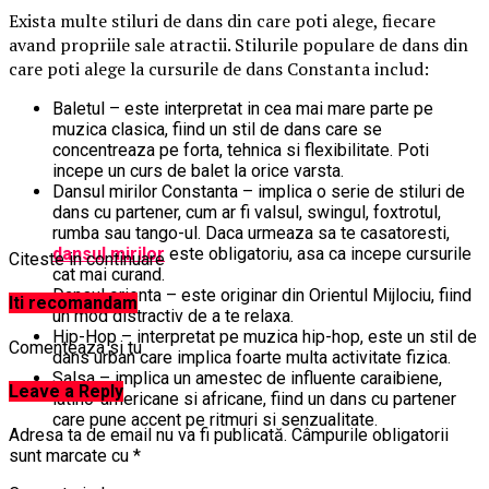
Exista multe stiluri de dans din care poti alege, fiecare
avand propriile sale atractii. Stilurile populare de dans din
care poti alege la cursurile de dans Constanta includ:
Baletul – este interpretat in cea mai mare parte pe
muzica clasica, fiind un stil de dans care se
concentreaza pe forta, tehnica si flexibilitate. Poti
incepe un curs de balet la orice varsta.
Dansul mirilor Constanta – implica o serie de stiluri de
dans cu partener, cum ar fi valsul, swingul, foxtrotul,
rumba sau tango-ul. Daca urmeaza sa te casatoresti,
dansul mirilor
este obligatoriu, asa ca incepe cursurile
Citeste in continuare
cat mai curand.
Dansul orienta – este originar din Orientul Mijlociu, fiind
Iti recomandam
un mod distractiv de a te relaxa.
Hip-Hop – interpretat pe muzica hip-hop, este un stil de
Comenteaza si tu
dans urban care implica foarte multa activitate fizica.
Salsa – implica un amestec de influente caraibiene,
Leave a Reply
latino-americane si africane, fiind un dans cu partener
care pune accent pe ritmuri si senzualitate.
Adresa ta de email nu va fi publicată.
Câmpurile obligatorii
sunt marcate cu
*