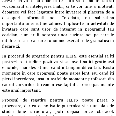
Aceste activitati nu doar ca te ajuta sa iti imbunatatesti
vocabularul si intelegerea limbii, ci te vor tine si motivat,
deoarece vei face legatura intre invatare si placerea de a
descoperi informatii noi. Totodata, nu subestima
importanta unei rutine zilnice. Implica-te in activitati de
invatare care sunt usor de integrat in programul tau
cotidian, cum ar fi notarea unor cuvinte noi pe care le
intalnesti sau realizarea unui mic exercitiu de gramatica in
fiecare zi.
In procesul de pregatire pentru IELTS, este esential sa iti
pastrezi o atitudine pozitiva si sa inveti sa iti gestionezi
emotiile, mai ales atunci cand intampini dificultati. Exista
momente in care progresul poate parea lent sau cand iti
pierzi increderea, insa in astfel de momente profesorii din
cadrul cursurilor iti reamintesc faptul ca orice pas inainte
este unul important.
Procesul de regatire pentru IELTS poate parea o
provocare, dar cu o motivatie puternica si cu un plan de
studiu bine structurat, poti depasi orice obstacol.