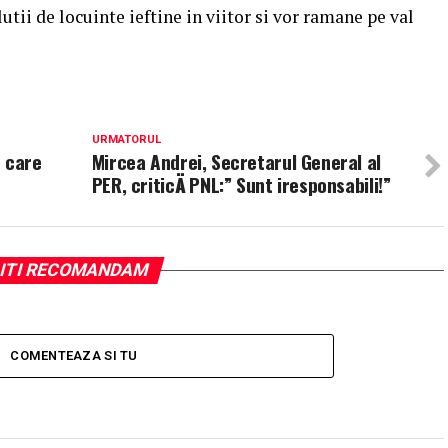
utii de locuinte ieftine in viitor si vor ramane pe val
URMATORUL
e care
Mircea Andrei, Secretarul General al
PER, criticÄ PNL:” Sunt iresponsabili!”
ITI RECOMANDAM
COMENTEAZA SI TU