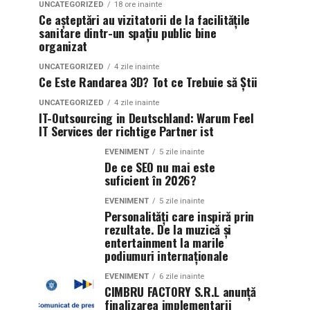
UNCATEGORIZED
18 ore inainte
Ce așteptări au vizitatorii de la facilitățile
sanitare dintr-un spațiu public bine
organizat
UNCATEGORIZED
4 zile inainte
Ce Este Randarea 3D? Tot ce Trebuie să Știi
UNCATEGORIZED
4 zile inainte
IT-Outsourcing in Deutschland: Warum Feel
IT Services der richtige Partner ist
EVENIMENT
5 zile inainte
De ce SEO nu mai este
suficient în 2026?
EVENIMENT
5 zile inainte
Personalități care inspiră prin
rezultate. De la muzică și
entertainment la marile
podiumuri internaționale
EVENIMENT
6 zile inainte
CIMBRU FACTORY S.R.L anunţă
finalizarea implementarii