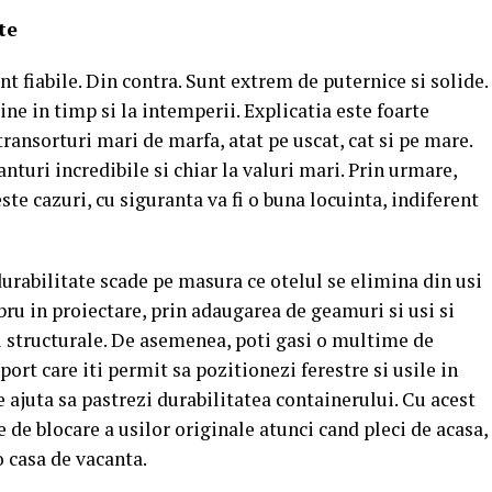
te
nt fiabile. Din contra. Sunt extrem de puternice si solide.
ine in timp si la intemperii. Explicatia este foarte
transorturi mari de marfa, atat pe uscat, cat si pe mare.
nturi incredibile si chiar la valuri mari. Prin urmare,
ste cazuri, cu siguranta va fi o buna locuinta, indiferent
 durabilitate scade pe masura ce otelul se elimina din usi
ibru in proiectare, prin adaugarea de geamuri si usi si
i structurale. De asemenea, poti gasi o multime de
ort care iti permit sa pozitionezi ferestre si usile in
te ajuta sa pastrezi durabilitatea containerului. Cu acest
e de blocare a usilor originale atunci cand pleci de acasa,
o casa de vacanta.