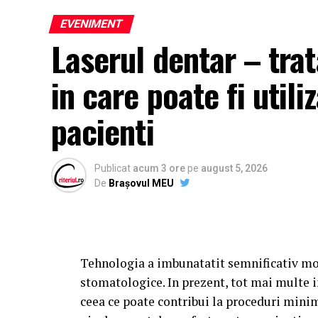
EVENIMENT
Laserul dentar – tr
in care poate fi utili
pacienti
Publicat
acum 3 ore
pe
august 5, 2026
De
Brașovul MEU
Tehnologia a imbunatatit semnificativ mo
stomatologice. In prezent, tot mai multe i
ceea ce poate contribui la proceduri minim