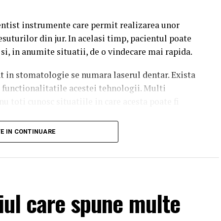
ntist instrumente care permit realizarea unor
esuturilor din jur. In acelasi timp, pacientul poate
si, in anumite situatii, de o vindecare mai rapida.
nt in stomatologie se numara laserul dentar. Exista
functionalitatile acestei tehnologii. Multi
nu toti cunosc situatiile in care acesta poate fi
TE IN CONTINUARE
seste in stomatologie?
ilizeaza fascicule concentrate de lumina pentru
itatea orala. In functie de tipul procedurii si de
te fi utilizata in cadrul mai multor interventii
țiul care spune multe