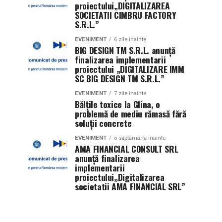
proiectului„DIGITALIZAREA
SOCIETATII CIMBRU FACTORY
S.R.L.”
EVENIMENT
6 zile inainte
BIG DESIGN TM S.R.L. anunţă
finalizarea implementarii
proiectului „DIGITALIZARE IMM
SC BIG DESIGN TM S.R.L.”
EVENIMENT
7 zile inainte
Bălțile toxice la Glina, o
problemă de mediu rămasă fără
soluții concrete
EVENIMENT
o săptămână inainte
AMA FINANCIAL CONSULT SRL
anunţă finalizarea
implementarii
proiectului„Digitalizarea
societatii AMA FINANCIAL SRL”