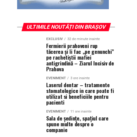
ULTIMILE NOUTĂȚI DIN BRAȘOV
EXCLUSIV
32 de minute inainte
Fermierii prahoveni rup
tăcerea și îi fac „pe genunchi”
pe rachetiștii mafiei
antigrindină – Ziarul Incisiv de
Prahova
EVENIMENT
3 ore inainte
Laserul dentar – tratamente
stomatologice in care poate fi
utilizat si beneficiile pentru
pacienti
EVENIMENT
11 ore inainte
Sala de ședințe, spațiul care
spune multe despre o
companie