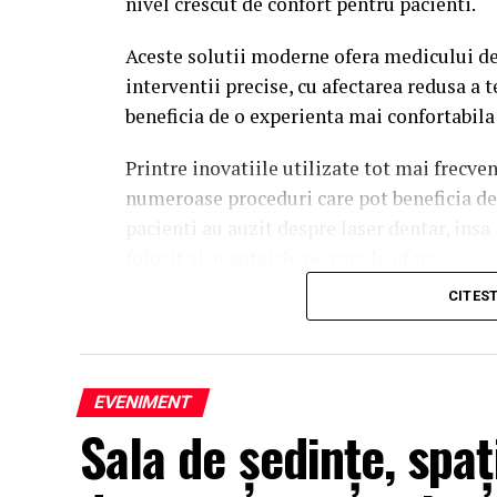
nivel crescut de confort pentru pacienti.
Aceste solutii moderne ofera medicului de
interventii precise, cu afectarea redusa a t
beneficia de o experienta mai confortabila 
Printre inovatiile utilizate tot mai frecve
numeroase proceduri care pot beneficia de 
pacienti au auzit despre laser dentar, insa 
folosit si avantajele pe care le ofera.
CITES
Ce este laserul dentar si cand se folo
Laserul dentar este un echipament care ut
tratarea precisa a anumitor tesuturi din cav
EVENIMENT
caracteristicile aparatului, tehnologia poa
Sala de ședințe, spa
stomatologice.