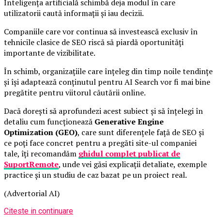
Inteligența artificială schimbă deja modul în care
utilizatorii caută informații și iau decizii.
Companiile care vor continua să investească exclusiv în
tehnicile clasice de SEO riscă să piardă oportunități
importante de vizibilitate.
În schimb, organizațiile care înțeleg din timp noile tendințe
și își adaptează conținutul pentru AI Search vor fi mai bine
pregătite pentru viitorul căutării online.
Dacă dorești să aprofundezi acest subiect și să înțelegi în
detaliu cum funcționează
Generative Engine
Optimization (GEO)
, care sunt diferențele față de SEO și
ce poți face concret pentru a pregăti site-ul companiei
tale, îți recomandăm
ghidul complet publicat de
SuportRemote
, unde vei găsi explicații detaliate, exemple
practice și un studiu de caz bazat pe un proiect real.
(Advertorial AI)
Citeste in continuare