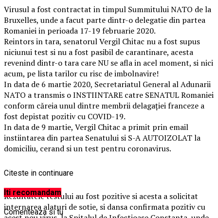
Virusul a fost contractat in timpul Summitului NATO de la
Bruxelles, unde a facut parte dintr-o delegatie din partea
Romaniei in perioada 17-19 februarie 2020.
Reintors in tara, senatorul Vergil Chitac nu a fost supus
niciunui test si nu a fost pasibil de carantinare, acesta
revenind dintr-o tara care NU se afla in acel moment, si nici
acum, pe lista tarilor cu risc de imbolnavire!
In data de 6 martie 2020, Secretariatul General al Adunarii
NATO a transmis o INSTIINTARE catre SENATUL Romaniei
conform căreia unul dintre membrii delagației franceze a
fost depistat pozitiv cu COVID-19.
In data de 9 martie, Vergil Chitac a primit prin email
instiintarea din partea Senatului si S-A AUTOIZOLAT la
domiciliu, cerand si un test pentru coronavirus.
Citeste in continuare
Iti recomandam
Rezultatele testului au fost pozitive si acesta a solicitat
internarea alaturi de sotie, si dansa confirmata pozitiv cu
Comenteaza si tu
acest nou virus, la Spitalul de Infectioase Constanta, unde