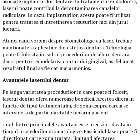
asociate implanturilor dentare. In tratamentul endodontic,
laserul poate contribui la decontaminarea canalelor
radiculare. In cazul implanturilor, acesta poate fi utilizat
pentru tratarea si intretinerea tesuturilor moi din jurul
lucrarii.
Atunci cand vorbim despre stomatologie cu laser, trebuie
mentionate si aplicatiile din estetica dentara. Tehnologia
poate fi folosita in cadrul procedurilor de albire dentara,
dar si pentru remodelarea conturului gingival, astfel incat
rezultatul final sa fie cat mai armonios.
Avantajele laserului dentar
Pe langa varietatea procedurilor in care poate fi folosit,
laserul dentar ofera numeroase beneficii. Acestea difera in
functie de tipul tratamentului, de zona asupra careia se
intervine si de particularitatile fiecarui pacient.
Unul dintre principalele avantaje este precizia ridicata in
timpul procedurilor stomatologice. Fasciculul laser poate fi
directionat catre zona tratata, limitand afectarea