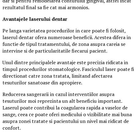
dar si pentru remodelarea conturului gingival, astfel incat
rezultatul final sa fie cat mai armonios.
Avantajele laserului dentar
Pe langa varietatea procedurilor in care poate fi folosit,
laserul dentar ofera numeroase beneficii. Acestea difera in
functie de tipul tratamentului, de zona asupra careia se
intervine si de particularitatile fiecarui pacient.
Unul dintre principalele avantaje este precizia ridicata in
timpul procedurilor stomatologice. Fasciculul laser poate fi
directionat catre zona tratata, limitand afectarea
tesuturilor sanatoase din apropiere.
Reducerea sangerarii in cazul interventiilor asupra
tesuturilor moi reprezinta un alt beneficiu important.
Laserul poate contribui la coagularea rapida a vaselor de
sange, ceea ce poate oferi medicului o vizibilitate mai buna
asupra zonei tratate si pacientului un nivel mai ridicat de
confort.