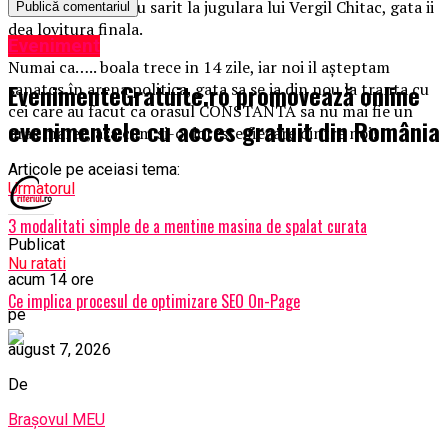
mondial, acestia au sarit la jugulara lui Vergil Chitac, gata ii
dea lovitura finala.
Eveniment
Numai ca….. boala trece in 14 zile, iar noi il așteptam
EvenimenteGratuite.ro promovează online
sanatos în arena politica, gata sa se ia din nou la tranta cu
cei care au facut ca orasul CONSTANTA sa nu mai fie un
evenimentele cu acces gratuit din România
oras maret, asa cum si-o doreste fiecare dintre noi!
Articole pe aceiasi tema:
Urmatorul
3 modalitati simple de a mentine masina de spalat curata
Publicat
Nu ratati
acum 14 ore
Ce implica procesul de optimizare SEO On-Page
pe
august 7, 2026
De
Brașovul MEU