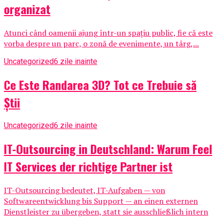
organizat
Atunci când oamenii ajung într-un spațiu public, fie că este
vorba despre un parc, o zonă de evenimente, un târg,...
Uncategorized
6 zile inainte
Ce Este Randarea 3D? Tot ce Trebuie să
Știi
Uncategorized
6 zile inainte
IT-Outsourcing in Deutschland: Warum Feel
IT Services der richtige Partner ist
IT-Outsourcing bedeutet, IT-Aufgaben — von
Softwareentwicklung bis Support — an einen externen
Dienstleister zu übergeben, statt sie ausschließlich intern