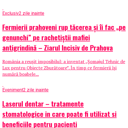
Exclusiv
2 zile inainte
Fermierii prahoveni rup tăcerea și îi fac „pe
genunchi” pe rachetiștii mafiei
antigrindină – Ziarul Incisiv de Prahova
România a reușit imposibilul: a inventat „Șomajul Tehnic de
Lux pentru Obiecte Zburătoare”. În timp ce fermierii își
numără boabele...
Eveniment
2 zile inainte
Laserul dentar – tratamente
stomatologice in care poate fi utilizat si
beneficiile pentru pacienti