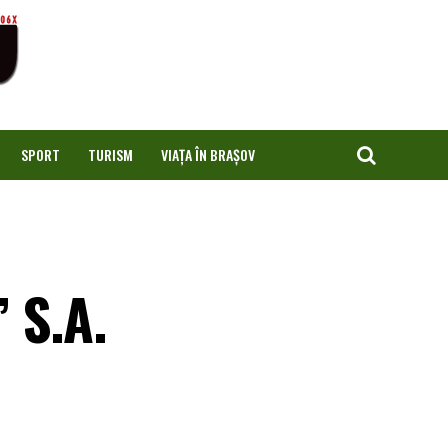
SPORT
TURISM
VIAȚA ÎN BRAȘOV
 S.A.