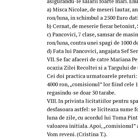
asigurandu-le salarii foarte mari. 
a) Misca Nicolae, de meseri lautar, an
ron/luna, in schimbul a 2500 Euro dat
b) Cernat, de meserie fierar betonist,
c) Pancovici, 7 clase, samsar de masin
ron/luna, contra unei spagi de 1000 d
d) Fata lui Pancovici, angajata Sef Se
VII. Se fac afaceri de catre Mariana P
ocazia Zilei Recoltei si a Targului de 
Cei doi practica urmatoarele preturi: 
4000 ron, „comisionul” lor fiind cele 1
regasindu-se doar 30 tarabe.
VIII. In privinta licitatiilor pentru s
desfasoara astfel: se liciteaza sume fo
luna de zile, cu acordul lui Toma Pint
valoarea initiala. Apoi, „comisionul” 
Vom reveni. (Cristina T.).