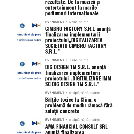
rezultate. De la muzică și
entertainment la marile
podiumuri internaționale
EVENIMENT
6 zile inainte
CIMBRU FACTORY S.R.L anunţă
finalizarea implementarii
proiectului„DIGITALIZAREA
SOCIETATII CIMBRU FACTORY
S.R.L.”
EVENIMENT
7 zile inainte
BIG DESIGN TM S.R.L. anunţă
finalizarea implementarii
proiectului „DIGITALIZARE IMM
SC BIG DESIGN TM S.R.L.”
EVENIMENT
o săptămână inainte
Bălțile toxice la Glina, o
problemă de mediu rămasă fără
soluții concrete
EVENIMENT
o săptămână inainte
AMA FINANCIAL CONSULT SRL
anunţă finalizarea