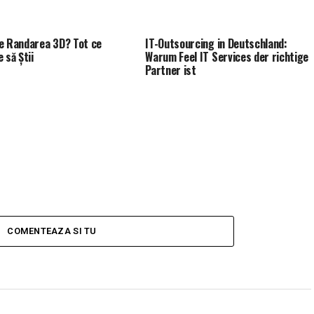
e Randarea 3D? Tot ce
IT-Outsourcing in Deutschland:
 să Știi
Warum Feel IT Services der richtige
Partner ist
COMENTEAZA SI TU