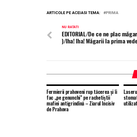
ARTICOLE PE ACEIASI TEMA:
PRIMA
NU RATATI
EDITORIAL/De ce ne plac măgarii
)/Iha! Iha! Măgarii la prima ved
Fermierii prahoveni rup tăcerea și îi
Laseru
fac „pe genunchi” pe rachetiștii
stomat
mafiei antigrindină – Ziarul Incisiv
utiliza
de Prahova