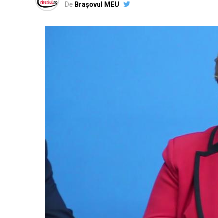
De
Brașovul MEU