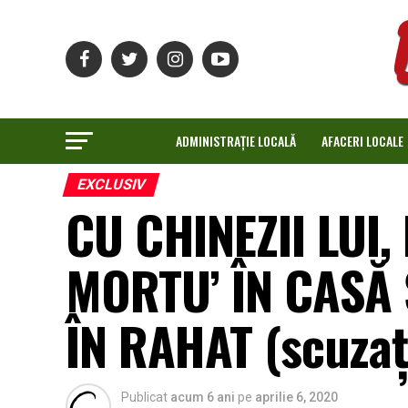
ADMINISTRAȚIE LOCALĂ
AFACERI LOCALE
EXCLUSIV
CU CHINEZII LUI,
MORTU’ ÎN CASĂ Ș
ÎN RAHAT (scuzaț
Publicat
acum 6 ani
pe
aprilie 6, 2020