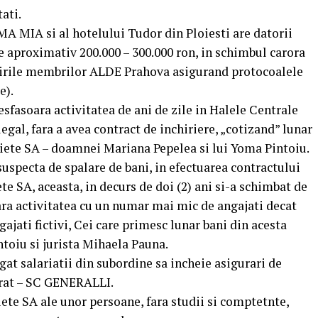
ati.
A MIA si al hotelului Tudor din Ploiesti are datorii
de aproximativ 200.000 – 300.000 ron, in schimbul carora
unirile membrilor ALDE Prahova asigurand protocoalele
e).
fasoara activitatea de ani de zile in Halele Centrale
egal, fara a avea contract de inchiriere, „cotizand” lunar
Piete SA – doamnei Mariana Pepelea si lui Yoma Pintoiu.
suspecta de spalare de bani, in efectuarea contractului
ete SA, aceasta, in decurs de doi (2) ani si-a schimbat de
oara activitatea cu un numar mai mic de angajati decat
ngajati fictivi, Cei care primesc lunar bani din acesta
toiu si jurista Mihaela Pauna.
at salariatii din subordine sa incheie asigurari de
ucrat – SC GENERALLI.
Piete SA ale unor persoane, fara studii si comptetnte,