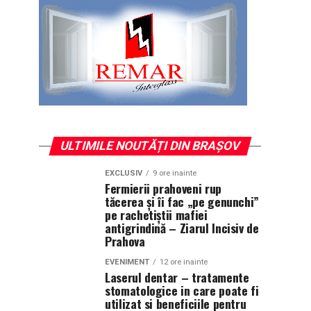
ULTIMILE NOUTĂȚI DIN BRAȘOV
EXCLUSIV
9 ore inainte
Fermierii prahoveni rup
tăcerea și îi fac „pe genunchi”
pe rachetiștii mafiei
antigrindină – Ziarul Incisiv de
Prahova
EVENIMENT
12 ore inainte
Laserul dentar – tratamente
stomatologice in care poate fi
utilizat si beneficiile pentru