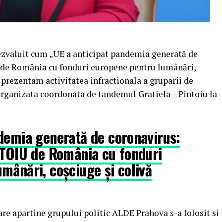
dezvaluit cum „UE a anticipat pandemia generată de
U de România cu fonduri europene pentru lumânări,
va prezentam activitatea infractionala a gruparii de
rganizata coordonata de tandemul Gratiela – Pintoiu la
demia generată de coronavirus:
NTOIU de România cu fonduri
mânări, coșciuge și colivă
re apartine grupului politic ALDE Prahova s-a folosit si