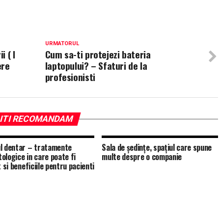
URMATORUL
 ( I
Cum sa-ti protejezi bateria
ere
laptopului? – Sfaturi de la
profesionisti
ITI RECOMANDAM
l dentar – tratamente
Sala de ședințe, spațiul care spune
ologice in care poate fi
multe despre o companie
t si beneficiile pentru pacienti