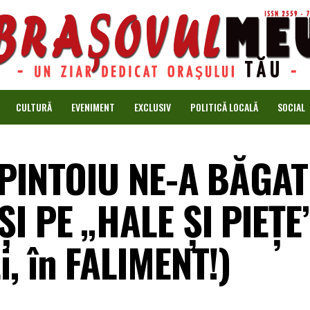
CULTURĂ
EVENIMENT
EXCLUSIV
POLITICĂ LOCALĂ
SOCIAL
 PINTOIU NE-A BĂGAT
I PE „HALE ȘI PIEȚE”
i, în FALIMENT!)