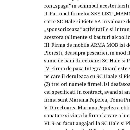
ron „spaga” in schimbul acestei facilit
II. Patronul firmelor SKY LIST „MAMM
catre SC Hale si Piete SA in valoare 
„sponsorizeaza” activitatile si intr
acestora (alimente si bauturi alcoolic
III. Firma de mobila ARMA MOB isi des
Ploiesti, deasupra pescariei, in mod il
sume de bani directoarei SC Hale si 
IV. Firma de paza Integra Guard este 
pe care il deruleaza cu SC Haale si Pi
(3) trei ori numele firmei. Isi desfas
cei specificati in contract, avand si a
firma sunt Mariana Pepelea, Toma Pin
V. Directoarea Mariana Pepelea a oblig
sanatate si viata la firma la care a l
VI. S-au facut angajari la SC Hale si 