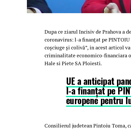
Dupa ce ziarul Incisiv de Prahova a 
coronavirus: l-a finanțat pe PINTOI
coșciuge și colivă”, in acest articol 
criminalitate economico-financiara o
Hale si Piete SA Ploiesti.
UE a anticipat pan
l-a finanțat pe PI
europene pentru lu
Consilierul judetean Pintoiu Toma, ca