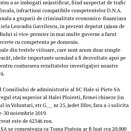
ntru a se imbogati nejustificat, fiind suspectat de trafic
 fiscala, infractiuni compatibile competentelor D.N.A.
onala a gruparii de criminalitate economico-financiara
iela Leocadia Gavrilescu, in prezent deputat (ajuns de
diului si vice-premier in mai multe guverne a facut
 secrete cu competenta pe domeniu.
pale din textele viitoare, care sunt acum doar simple
acăt, ideile importante urmând a fi dezvoltate apoi pe
pentru conturarea rezultatelor investigației noastre
ă.
al Consiliului de administratie al SC Hale si Piete SA
egul etaj superior al Halei Ploiesti, firmei chineze Jin
in Voluntari, str G___ nr 25, judet Ilfov, fara a-i solicita
e-30 noiembrie 2019.
creat este de 62346 ron.
e SA se comenteaza ca Toma Pintoiu ar fi luat cca 20.000