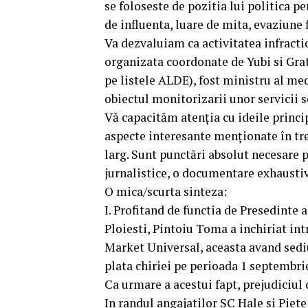
se foloseste de pozitia lui politica pe
de influenta, luare de mita, evaziune
Va dezvaluiam ca activitatea infracti
organizata coordonate de Yubi si Grat
pe listele ALDE), fost ministru al me
obiectul monitorizarii unor servicii
Vă capacităm atenția cu ideile princi
aspecte interesante menţionate în tre
larg. Sunt punctări absolut necesare 
jurnalistice, o documentare exhaustiv
O mica/scurta sinteza:
I. Profitand de functia de Presedinte 
Ploiesti, Pintoiu Toma a inchiriat intr
Market Universal, aceasta avand sediul 
plata chiriei pe perioada 1 septembri
Ca urmare a acestui fapt, prejudiciul 
In randul angajatilor SC Hale si Piet