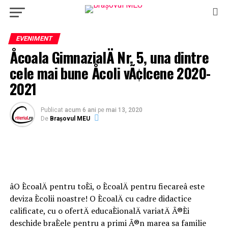
EVENIMENT
Åcoala GimnazialÄ Nr. 5, una dintre
cele mai bune Åcoli vÃ¢lcene 2020-
2021
Publicat
acum 6 ani
pe
mai 13, 2020
De
Brașovul MEU
âO ÈcoalÄ pentru toÈi, o ÈcoalÄ pentru fiecareâ este
deviza Ècolii noastre! O ÈcoalÄ cu cadre didactice
calificate, cu o ofertÄ educaÈionalÄ variatÄ Ã®Èi
deschide braÈele pentru a primi Ã®n marea sa familie