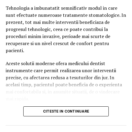
deschis spre schimbare Åi spre Ã®nvÄÅ£area Åi
Tehnologia a imbunatatit semnificativ modul in care
Până de curând, procesul era simplu.
respectarea valorilor unei societÄÅ£i democratice.
sunt efectuate numeroase tratamente stomatologice. In
prezent, tot mai multe interventii beneficiaza de
Un utilizator căuta:
progresul tehnologic, ceea ce poate contribui la
ARTICOLE PE ACEIASI TEMA:
proceduri minim invazive, perioade mai scurte de
agenție SEO
URMATORUL
recuperare si un nivel crescut de confort pentru
EcologiÅtii Ã®i cer Gabrielei Firea sÄ opreascÄ
distrugerea Parcului HerÄstrÄu
pacienti.
Google afișa o listă de rezultate.
NU RATATI
Aceste solutii moderne ofera medicului dentist
Persoana analiza mai multe site-uri și decidea ce
DÄnuÈ Pop, Partidul Ecologist: „Mediul de afaceri
instrumente care permit realizarea unor interventii
trebuie ajutat ACUM, nu are nevoie de salvatori populiÈti
companie să contacteze.
precise, cu afectarea redusa a tesuturilor din jur. In
ulterior”
Astăzi, aceeași persoană poate întreba:
acelasi timp, pacientul poate beneficia de o experienta
mai confortabila si, in anumite situatii, de o vindecare
Cum aleg o agenție SEO?
mai rapida.
sau
Printre inovatiile utilizate tot mai frecvent in
CITESTE IN CONTINUARE
stomatologie se numara laserul dentar. Exista
Care este cea mai bună strategie de promovare pentru
numeroase proceduri care pot beneficia de
un magazin online?