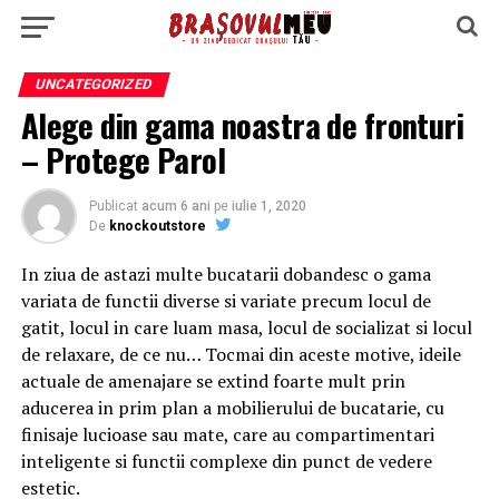
UNCATEGORIZED
Alege din gama noastra de fronturi
– Protege Parol
Publicat
acum 6 ani
pe
iulie 1, 2020
De
knockoutstore
In ziua de astazi multe bucatarii dobandesc o gama
variata de functii diverse si variate precum locul de
gatit, locul in care luam masa, locul de socializat si locul
de relaxare, de ce nu… Tocmai din aceste motive, ideile
actuale de amenajare se extind foarte mult prin
aducerea in prim plan a mobilierului de bucatarie, cu
finisaje lucioase sau mate, care au compartimentari
inteligente si functii complexe din punct de vedere
estetic.