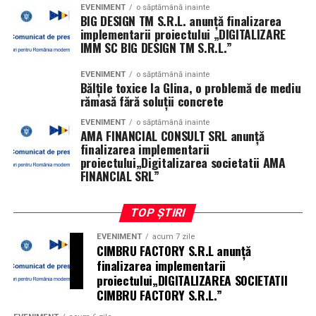
EVENIMENT
o săptămână inainte
BIG DESIGN TM S.R.L. anunţă finalizarea
Individuelle Softwareentwicklung.
Das Team baut
Astfel, chiar dacă nu sunt mereu în centrul atenției,
implementarii proiectului „DIGITALIZARE
Anwendungen entlang der bestehenden
facilitățile sanitare rămân una dintre componentele
IMM SC BIG DESIGN TM S.R.L.”
Systemlandschaft des Kunden — von SaaS-Plattformen
esențiale ale unui spațiu public gândit corect, funcțional
bis zu internen Fachanwendungen — statt eine
EVENIMENT
o săptămână inainte
și orientat spre nevoile reale ale vizitatorilor.
Bălțile toxice la Glina, o problemă de mediu
Standardlösung überzustülpen.
rămasă fără soluții concrete
Infrastruktur- und Cloud-Betrieb.
EVENIMENT
o săptămână inainte
Laufende
AMA FINANCIAL CONSULT SRL anunţă
Überwachung von Netzwerken und Cloud-Umgebungen,
finalizarea implementarii
mit dem Ziel, Ausfälle zu verhindern statt sie
proiectului„Digitalizarea societatii AMA
FINANCIAL SRL”
nachträglich zu reparieren.
Anwendungswartung.
Die im Alltag unsichtbare
TOP ȘTIRI
Arbeit: Fehler beheben, Updates einspielen,
EVENIMENT
acum 7 zile
Performance nachjustieren, bevor Nutzer etwas
CIMBRU FACTORY S.R.L anunţă
merken.
finalizarea implementarii
proiectului„DIGITALIZAREA SOCIETATII
Cybersecurity.
Penetrationstests und
CIMBRU FACTORY S.R.L.”
Schwachstellenanalysen, angepasst an die jeweilige