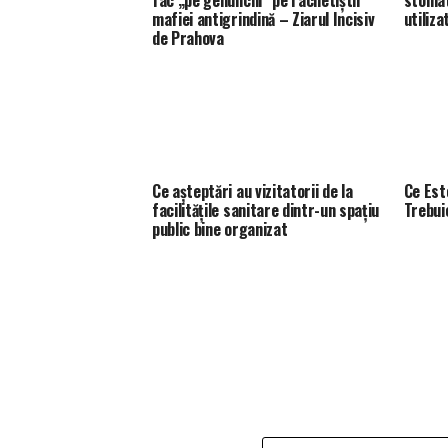
mafiei antigrindină – Ziarul Incisiv
utiliza
de Prahova
Ce așteptări au vizitatorii de la
Ce Est
facilitățile sanitare dintr-un spațiu
Trebuie
public bine organizat