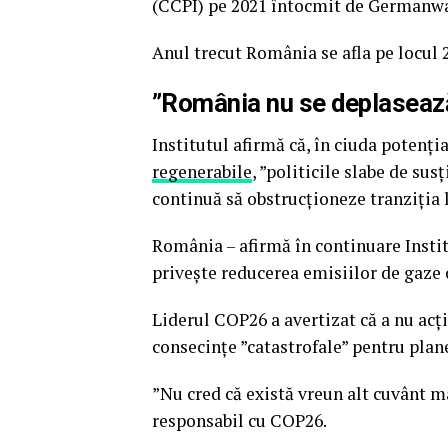
(CCPI) pe 2021 întocmit de Germanwa
Anul trecut România se afla pe locul 
”România nu se deplasează 
Institutul afirmă că, în ciuda potenți
regenerabile
, ”politicile slabe de su
continuă să obstrucționeze tranziția l
România – afirmă în continuare Institu
privește reducerea emisiilor de gaze c
Liderul COP26 a avertizat că a nu ac
consecințe ”catastrofale” pentru plan
”Nu cred că există vreun alt cuvânt m
responsabil cu COP26.