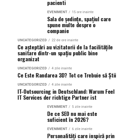
pacienti
EVENIMENT
15 ore inainte
Sala de ședințe, spațiul care
spune multe despre o
companie
UNCATEGORIZED
22 de ore inainte
Ce așteptări au vizitatorii de la facilitățile
sanitare dintr-un spațiu public bine
organizat
UNCATEGORIZED
4 zile inainte
Ce Este Randarea 3D? Tot ce Trebuie să Știi
UNCATEGORIZED
4 zile inainte
IT-Outsourcing in Deutschland: Warum Feel
IT Services der richtige Partner ist
EVENIMENT
5 zile inainte
De ce SEO nu mai este
suficient în 2026?
EVENIMENT
6 zile inainte
Personalități care inspiră prin