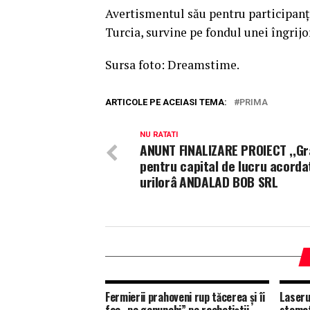
Avertismentul său pentru participanți
Turcia, survine pe fondul unei îngrij
Sursa foto: Dreamstime.
ARTICOLE PE ACEIASI TEMA:
PRIMA
NU RATATI
ANUNT FINALIZARE PROIECT ,,Gr
pentru capital de lucru acorda
urilorâ ANDALAD BOB SRL
Fermierii prahoveni rup tăcerea și îi
Laseru
fac „pe genunchi” pe rachetiștii
stomat