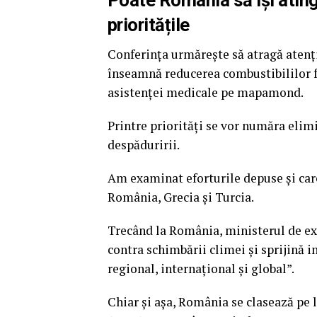
prioritățile
Conferința urmărește să atragă atenți
înseamnă reducerea combustibililor f
asistenței medicale pe mapamond.
Printre priorități se vor număra elim
despăduririi.
Am examinat eforturile depuse și care
România, Grecia și Turcia.
Trecând la România, ministerul de exte
contra schimbării climei și sprijină 
regional, internațional și global”.
Chiar și așa, România se clasează pe 