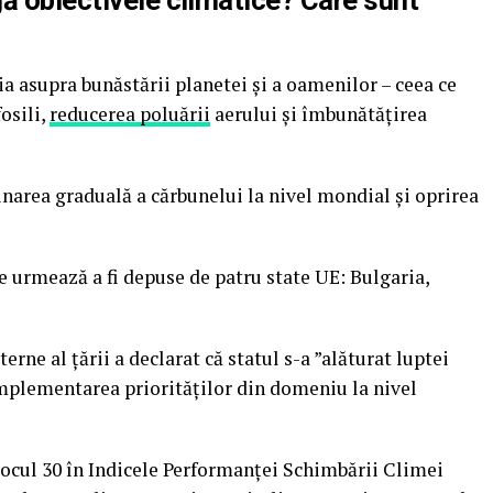
a asupra bunăstării planetei și a oamenilor – ceea ce
osili,
reducerea poluării
aerului și îmbunătățirea
inarea graduală a cărbunelui la nivel mondial și oprirea
 urmează a fi depuse de patru state UE: Bulgaria,
rne al țării a declarat că statul s-a ”alăturat luptei
implementarea priorităților din domeniu la nivel
locul 30 în Indicele Performanței Schimbării Climei