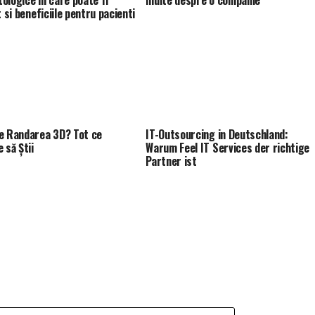
t si beneficiile pentru pacienti
e Randarea 3D? Tot ce
IT-Outsourcing in Deutschland:
 să Știi
Warum Feel IT Services der richtige
Partner ist