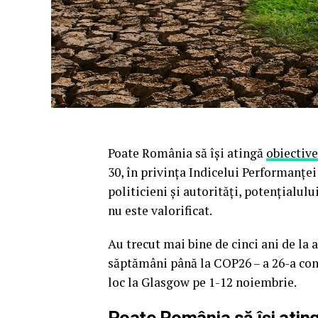
Poate România să își atingă
obiective
30, în privința Indicelui Performanței
politicieni și autorități, potențialul
nu este valorificat.
Au trecut mai bine de cinci ani de la 
săptămâni până la COP26 – a 26-a con
loc la Glasgow pe 1-12 noiembrie.
Poate România să își ating