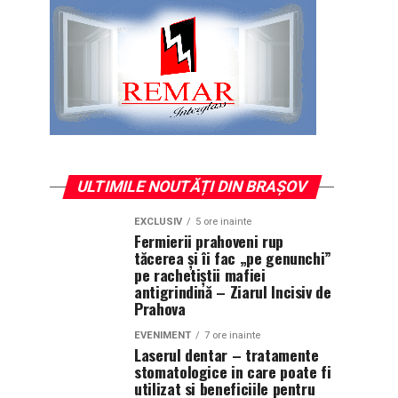
ULTIMILE NOUTĂȚI DIN BRAȘOV
EXCLUSIV
5 ore inainte
Fermierii prahoveni rup
tăcerea și îi fac „pe genunchi”
pe rachetiștii mafiei
antigrindină – Ziarul Incisiv de
Prahova
EVENIMENT
7 ore inainte
Laserul dentar – tratamente
stomatologice in care poate fi
utilizat si beneficiile pentru