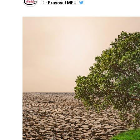
De
Brașovul MEU