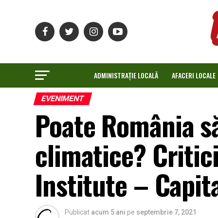
ADMINISTRAȚIE LOCALĂ
AFACERI LOCALE
EVENIMENT
Poate România să 
climatice? Critic
Institute – Capit
Publicat
acum 5 ani
pe
septembrie 7, 2021