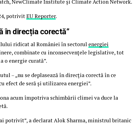
tch, NewClimate Institute și Climate Action Network.
24, potrivit
EU Reporter
.
în direcția corectă”
alului ridicat al României în sectorul
energiei
sținere, combinate cu inconsecvențele legislative, tot
a o energie curată”.
tul – „nu se deplasează în direcția corectă în ce
u efect de seră și utilizarea energiei”.
ționa acum împotriva schimbării climei va duce la
etă.
ai potrivit”, a declarat Alok Sharma, ministrul britanic