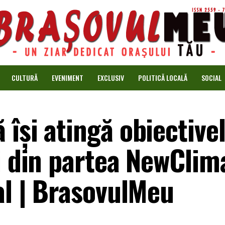
CULTURĂ
EVENIMENT
EXCLUSIV
POLITICĂ LOCALĂ
SOCIAL
își atingă obiective
i din partea NewClim
al | BrasovulMeu