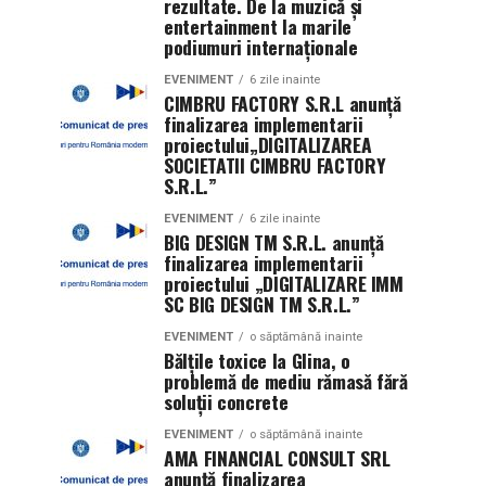
rezultate. De la muzică și
entertainment la marile
podiumuri internaționale
EVENIMENT
6 zile inainte
CIMBRU FACTORY S.R.L anunţă
finalizarea implementarii
proiectului„DIGITALIZAREA
SOCIETATII CIMBRU FACTORY
S.R.L.”
EVENIMENT
6 zile inainte
BIG DESIGN TM S.R.L. anunţă
finalizarea implementarii
proiectului „DIGITALIZARE IMM
SC BIG DESIGN TM S.R.L.”
EVENIMENT
o săptămână inainte
Bălțile toxice la Glina, o
problemă de mediu rămasă fără
soluții concrete
EVENIMENT
o săptămână inainte
AMA FINANCIAL CONSULT SRL
anunţă finalizarea