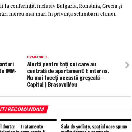
i la conferință, inclusiv Bulgaria, România, Grecia și
orări mereu mai mari în privința schimbării climei.
URMATORUL
anturi
Alertă pentru toți cei care au
te IMM-
centrală de apartament! E interzis.
Nu mai faceți această greșeală –
Capital | BrasovulMeu
ITI RECOMANDAM
l dentar – tratamente
Sala de ședințe, spațiul care spune
ologice in care poate fi
multe despre o companie