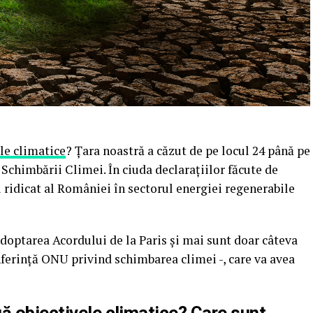
le climatice
? Țara noastră a căzut de pe locul 24 până pe
 Schimbării Climei. În ciuda declarațiilor făcute de
ui ridicat al României în sectorul energiei regenerabile
adoptarea Acordului de la Paris și mai sunt doar câteva
ferință ONU privind schimbarea climei -, care va avea
ă obiectivele climatice? Care sunt