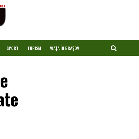
SPORT
TURISM
VIAȚA ÎN BRAȘOV
le
ate