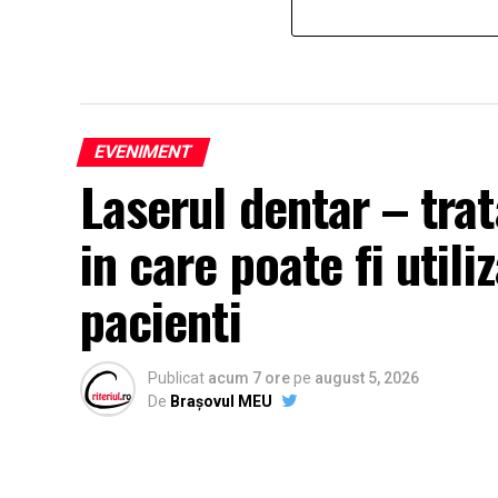
EVENIMENT
Laserul dentar – tr
in care poate fi utili
pacienti
Publicat
acum 7 ore
pe
august 5, 2026
De
Brașovul MEU