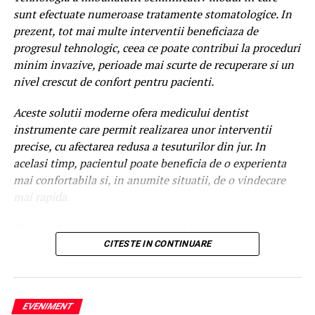
Până de curând, procesul era simplu.
sunt efectuate numeroase tratamente stomatologice. In
prezent, tot mai multe interventii beneficiaza de
Un utilizator căuta:
progresul tehnologic, ceea ce poate contribui la proceduri
minim invazive, perioade mai scurte de recuperare si un
agenție SEO
nivel crescut de confort pentru pacienti.
Google afișa o listă de rezultate.
Aceste solutii moderne ofera medicului dentist
instrumente care permit realizarea unor interventii
Persoana analiza mai multe site-uri și decidea ce
precise, cu afectarea redusa a tesuturilor din jur. In
companie să contacteze.
acelasi timp, pacientul poate beneficia de o experienta
Astăzi, aceeași persoană poate întreba:
mai confortabila si, in anumite situatii, de o vindecare
mai rapida.
Cum aleg o agenție SEO?
Printre inovatiile utilizate tot mai frecvent in
sau
stomatologie se numara laserul dentar. Exista numeroase
CITESTE IN CONTINUARE
proceduri care pot beneficia de functionalitatile acestei
Care este cea mai bună strategie de promovare pentru un
tehnologii. Multi pacienti au auzit despre laser dentar,
magazin online?
insa nu toti cunosc situatiile in care acesta poate fi
EVENIMENT
folosit si avantajele pe care le ofera.