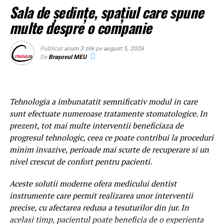
În multe situații, primul răspuns nu mai este o listă de
Sala de ședințe, spațiul care spune
linkuri.
Ce este laserul dentar si cand se foloseste in
multe despre o companie
stomatologie?
Este un răspuns generat de inteligența artificială.
Publicat
acum 3 zile
pe
august 5, 2026
Laserul dentar este un echipament care utilizeaza
De
Brașovul MEU
Acest lucru înseamnă că lupta pentru vizibilitate începe
fascicule concentrate de lumina pentru tratarea precisa a
să se mute dincolo de clasamentele clasice din Google.
anumitor tesuturi din cavitatea orala. In functie de tipul
procedurii si de caracteristicile aparatului, tehnologia
O greșeală frecventă este concluzia că SEO nu mai
Tehnologia a imbunatatit semnificativ modul in care
poate fi utilizata in cadrul mai multor interventii
contează.
sunt efectuate numeroase tratamente stomatologice. In
stomatologice.
prezent, tot mai multe interventii beneficiaza de
Realitatea este exact opusă.
In majoritatea cazurilor, laserul completeaza tehnicile
progresul tehnologic, ceea ce poate contribui la proceduri
stomatologice conventionale. Exista insa si situatii in
minim invazive, perioade mai scurte de recuperare si un
SEO continuă să fie fundamentul oricărei strategii
care acesta poate reprezenta metoda principala de
nivel crescut de confort pentru pacienti.
digitale.
tratament, in functie de diagnosticul stabilit si de
Aceste solutii moderne ofera medicului dentist
Fără o bază solidă:
particularitatile pacientului.
instrumente care permit realizarea unor interventii
Este important de mentionat ca nu orice procedura poate
precise, cu afectarea redusa a tesuturilor din jur. In
site-ul nu poate fi indexat corect;
fi realizata cu ajutorul tehnologiei de laser dentar
acelasi timp, pacientul poate beneficia de o experienta