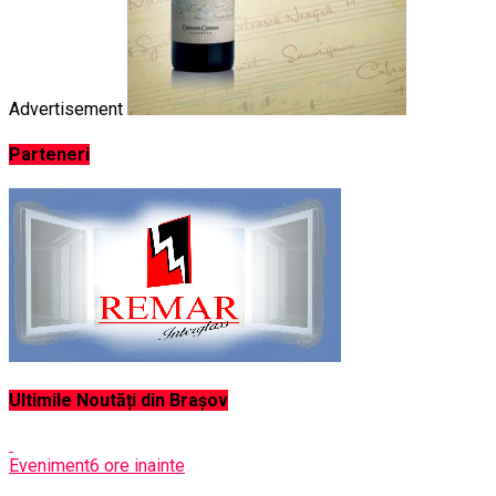
Advertisement
Parteneri
Ultimile Noutăți din Brașov
Eveniment
6 ore inainte