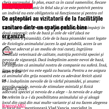
cheia succesului. În plus, exact ca în cazul oamenilor, fiecare
Uncategorized
pisică/ cățel este unic în felul său și ce este potrivit pentru
un individ nu este obligatoriu să funcționeze și pentru cel
Ce așteptări au vizitatorii de la facilitățile
din grija noastră.
sanitare dintr-un spațiu public bine
Când vine vorba de nevoile animalelor, le putem împărți în
două categorii: cele de bază și cele de vârf (dacă ne
organizat
închipuim o piramidă). Cele de la baza piramidei sunt legate
de fiziologia animalului (acces la apă potabilă, acces la un
adăpost adecvat și un mediu de trai curat), îngrijirea
medicală veterinară de calitate, nutriția potrivită speciei și
nevoia de siguranță. Dacă îndeplinim aceste nevoi de bază,
Publicat
ne asigurăm că animalul nostru de companie nu suferă. Însă,
lipsa suferinței nu este egală cu bucuria. Pentru a ne asigura
acum 2 zile
că animalul din grija noastră este cu adevărat fericit ajută
pe
să-i îndeplinim nevoile de la vârful piramidei, și anume:
nevoile sociale, nevoia de stimulare mintală și fizică
august 5, 2026
adecvată speciei și nevoia de a alege – la nevoia de a alege
ne referim la a-i da posibilitatea animalului să-și aleagă
De
locul din casă din mai multe variante și să nu facem alegerea
Brașovul MEU
în locul lui”
, menționează Vlad Vancia, specialist în