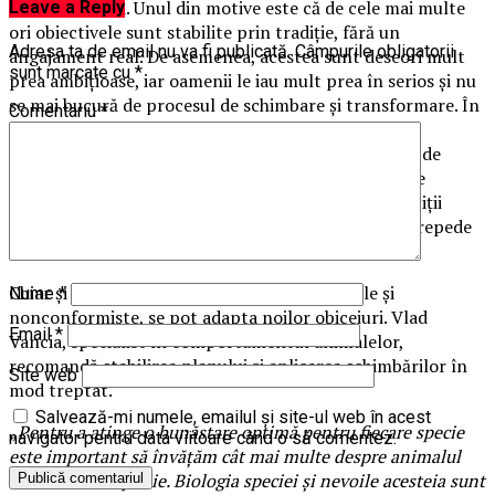
cu alte planuri. Unul din motive este că de cele mai multe
Leave a Reply
ori obiectivele sunt stabilite prin tradiție, fără un
Adresa ta de email nu va fi publicată.
Câmpurile obligatorii
angajament real. De asemenea, acestea sunt deseori mult
sunt marcate cu
*
prea ambițioase, iar oamenii le iau mult prea în serios și nu
se mai bucură de procesul de schimbare și transformare. În
Comentariu
*
plus, procesul este din ce în ce mai dificil odată cu
înaintarea în vârstă. Cu toate acestea, experții sunt de
părere că renunțarea la obiceiurile nesănătoase este
posibilă. Mai mult, prin stimularea potrivită și exerciții
fizice constante, schimbarea se poate produce mai repede
decât am crede.
Chiar și pisicile, care sunt firi temperamentale și
Nume
*
nonconformiste, se pot adapta noilor obiceiuri. Vlad
Email
*
Vancia, specialist în comportamentul animalelor,
recomandă stabilirea planului și aplicarea schimbărilor în
Site web
mod treptat.
Salvează-mi numele, emailul și site-ul web în acest
„Pentru a atinge o bunăstare optimă pentru fiecare specie
navigator pentru data viitoare când o să comentez.
este important să învățăm cât mai multe despre animalul
nostru de companie. Biologia speciei și nevoile acesteia sunt