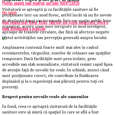
Philips anunță noul monitor portabil 16B1P3302D
Vizitatorii se așteaptă și ca facilitățile sanitare să fie
Nu ratati
poziționate într-un mod firesc, astfel încât să nu fie nevoie
de deplasări lungi sau incomode. Într-un spațiu public bine
Noul mouse mat Razer Atlas, fabricat din sticlă securizată, oferă o
organizat, aceste zone sunt integrate în mod inteligent,
nouă dimensiune a preciziei
aproape de traseele circulate, dar fără să afecteze negativ
restul activităților sau percepția generală asupra locului.
Amplasarea contează foarte mult mai ales în cadrul
evenimentelor, târgurilor, zonelor de relaxare sau spațiilor
temporare. Dacă facilitățile sunt prea izolate, greu
accesibile sau slab semnalizate, vizitatorii resimt rapid lipsa
de atenție față de nevoile lor reale. În schimb, atunci când
sunt poziționate corect, ele contribuie la fluidizarea
deplasării și la o experiență mai plăcută pentru toți cei
prezenți.
Respect pentru nevoile reale ale oamenilor
În fond, ceea ce așteaptă vizitatorii de la facilitățile
sanitare este să simtă că spațiul în care se află a fost