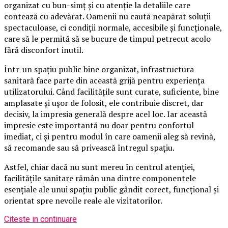
organizat cu bun-simț și cu atenție la detaliile care
contează cu adevărat. Oamenii nu caută neapărat soluții
spectaculoase, ci condiții normale, accesibile și funcționale,
care să le permită să se bucure de timpul petrecut acolo
fără disconfort inutil.
Într-un spațiu public bine organizat, infrastructura
sanitară face parte din această grijă pentru experiența
utilizatorului. Când facilitățile sunt curate, suficiente, bine
amplasate și ușor de folosit, ele contribuie discret, dar
decisiv, la impresia generală despre acel loc. Iar această
impresie este importantă nu doar pentru confortul
imediat, ci și pentru modul în care oamenii aleg să revină,
să recomande sau să privească întregul spațiu.
Astfel, chiar dacă nu sunt mereu în centrul atenției,
facilitățile sanitare rămân una dintre componentele
esențiale ale unui spațiu public gândit corect, funcțional și
orientat spre nevoile reale ale vizitatorilor.
Citeste in continuare