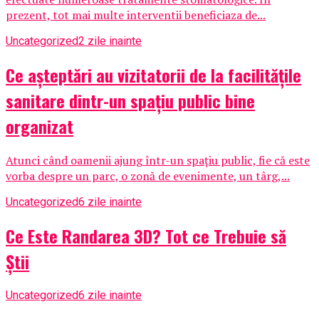
prezent, tot mai multe interventii beneficiaza de...
Uncategorized
2 zile inainte
Ce așteptări au vizitatorii de la facilitățile
sanitare dintr-un spațiu public bine
organizat
Atunci când oamenii ajung într-un spațiu public, fie că este
vorba despre un parc, o zonă de evenimente, un târg,...
Uncategorized
6 zile inainte
Ce Este Randarea 3D? Tot ce Trebuie să
Știi
Uncategorized
6 zile inainte