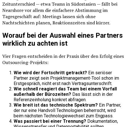
Zeitunterschied — etwa Teams in Südostasien — fällt bei
Nearshore vor allem die einfachere Abstimmung im
Tagesgeschäft auf: Meetings lassen sich ohne
Nachtschichten planen, Reaktionszeiten sind kürzer.
Worauf bei der Auswahl eines Partners
wirklich zu achten ist
Vier Fragen entscheiden in der Praxis über den Erfolg eines
Outsourcing-Projekts:
Wie wird der Fortschritt getrackt?
Ein seriöser
Partner zeigt sein Projektmanagement-Tool schon im
Erstgespräch, nicht erst nach Vertragsunterschrift.
Wie schnell reagiert das Team bei einem Vorfall
außerhalb der Bürozeiten?
Das lässt sich in der
Referenzeinholung konkret abfragen.
Wie breit ist das technische Spektrum?
Ein Partner,
der nur eine Handvoll Technologien beherrscht, wird
beim nächsten Technologiewechsel zum Engpass.
Was passiert bei einer Trennung?
Dokumentation,
Wissenstransfer und Datenportabilität sollten