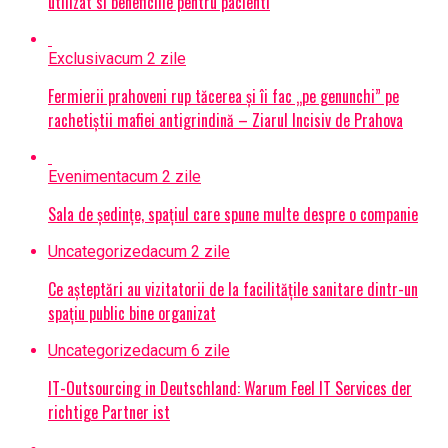
utilizat si beneficiile pentru pacienti
Exclusiv
acum 2 zile
Fermierii prahoveni rup tăcerea și îi fac „pe genunchi” pe
rachetiștii mafiei antigrindină – Ziarul Incisiv de Prahova
Eveniment
acum 2 zile
Sala de ședințe, spațiul care spune multe despre o companie
Uncategorized
acum 2 zile
Ce așteptări au vizitatorii de la facilitățile sanitare dintr-un
spațiu public bine organizat
Uncategorized
acum 6 zile
IT-Outsourcing in Deutschland: Warum Feel IT Services der
richtige Partner ist