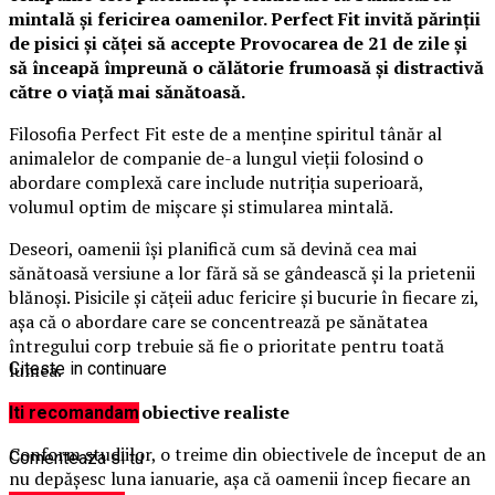
mintală și fericirea oamenilor. Perfect Fit invită părinții
de pisici și căței să accepte Provocarea de 21 de zile și
să înceapă împreună o călătorie frumoasă și distractivă
către o viață mai sănătoasă.
Filosofia Perfect Fit este de a menține spiritul tânăr al
animalelor de companie de-a lungul vieții folosind o
abordare complexă care include nutriția superioară,
volumul optim de mișcare și stimularea mintală.
Deseori, oamenii își planifică cum să devină cea mai
sănătoasă versiune a lor fără să se gândească și la prietenii
blănoși. Pisicile și cățeii aduc fericire și bucurie în fiecare zi,
așa că o abordare care se concentrează pe sănătatea
întregului corp trebuie să fie o prioritate pentru toată
lumea.
Citeste in continuare
Stabilirea unor obiective realiste
Iti recomandam
Conform studiilor, o treime din obiectivele de început de an
Comenteaza si tu
nu depășesc luna ianuarie, așa că oamenii încep fiecare an