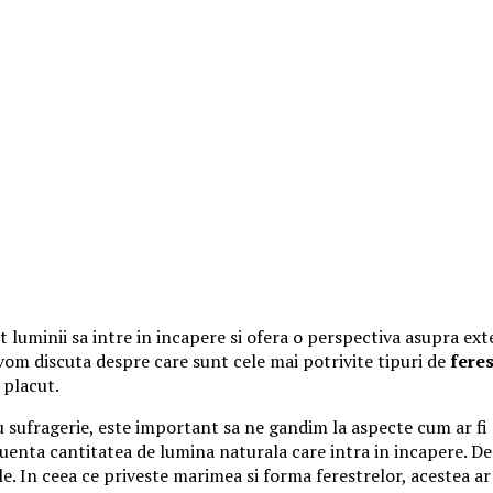
uminii sa intre in incapere si ofera o perspectiva asupra exteri
 vom discuta despre care sunt cele mai potrivite tipuri de
feres
 placut.
tru sufragerie, este important sa ne gandim la aspecte cum ar 
uenta cantitatea de lumina naturala care intra in incapere. De 
. In ceea ce priveste marimea si forma ferestrelor, acestea ar 