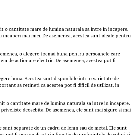
mit o cantitate mare de lumina naturala sa intre in incapere.
ntru incaperi mai mici. De asemenea, acestea sunt ideale pentru
 asemenea, o alegere tocmai buna pentru persoanele care
stem de actionare electric. De asemenea, acestea pot fi
egere buna. Acestea sunt disponibile intr-o varietate de
tant sa retineti ca acestea pot fi dificil de utilizat, in
it o cantitate mare de lumina naturala sa intre in incapere.
 priveliste deosebita. De asemenea, ele sunt mai sigure si mai
e sunt separate de un cadru de lemn sau de metal. Ele sunt
 pot fi personalizate in functie de preferintele de culori si