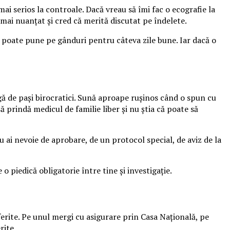
mai serios la controale. Dacă vreau să îmi fac o ecografie la
 mai nuanțat și cred că merită discutat pe îndelete.
e poate pune pe gânduri pentru câteva zile bune. Iar dacă o
agă de pași birocratici. Sună aproape rușinos când o spun cu
 prindă medicul de familie liber și nu știa că poate să
u ai nevoie de aprobare, de un protocol special, de aviz de la
 o piedică obligatorie între tine și investigație.
ferite. Pe unul mergi cu asigurare prin Casa Națională, pe
rite.