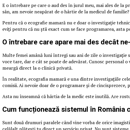
E o întrebare pe care o aud des în jurul meu, mai ales de la pr
sân, am nevoie neapărat de o hârtie de la medicul de familie? 
Pentru că o ecografie mamară nu e doar o investigație tehnic
eviți pentru că nu știi exact cum se face programarea, asta p
O întrebare care apare mai des decât n
Multe femei amână luni întregi sau ani de zile o investigație 
voce tare, dar e cât se poate de adevărat. Cunosc personal o 
meargă direct la o clinică privată.
În realitate, ecografia mamară e una dintre investigațiile cel
comisii. Ai nevoie doar de o programare și de cincisprezece, 
Asta nu înseamnă că hârtia de la medic este inutilă. Are rostul e
Cum funcționează sistemul în România câ
Sunt două drumuri paralele când vine vorba de orice imagistic
celălalt plătești tu direct un serviciu privat. Nu sunt sistem