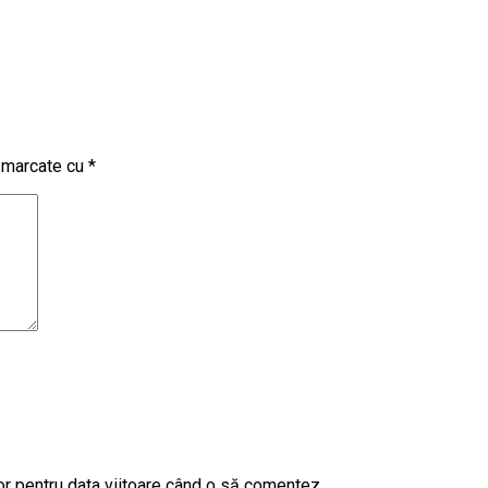
t marcate cu
*
or pentru data viitoare când o să comentez.