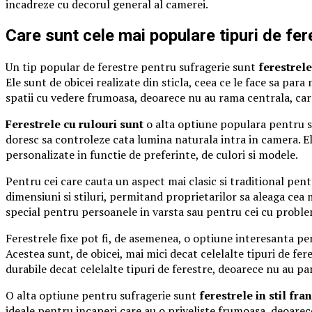
incadreze cu decorul general al camerei.
Care sunt cele mai populare tipuri de fe
Un tip popular de ferestre pentru sufragerie sunt
ferestrel
Ele sunt de obicei realizate din sticla, ceea ce le face sa par
spatii cu vedere frumoasa, deoarece nu au rama centrala, care 
Ferestrele cu rulouri sunt
o alta optiune populara pentru su
doresc sa controleze cata lumina naturala intra in camera. El
personalizate in functie de preferinte, de culori si modele.
Pentru cei care cauta un aspect mai clasic si traditional pen
dimensiuni si stiluri, permitand proprietarilor sa aleaga cea m
special pentru persoanele in varsta sau pentru cei cu proble
Ferestrele fixe pot fi, de asemenea, o optiune interesanta pe
Acestea sunt, de obicei, mai mici decat celelalte tipuri de fe
durabile decat celelalte tipuri de ferestre, deoarece nu au pa
O alta optiune pentru sufragerie sunt
ferestrele in stil fra
ideale pentru incaperi care au o priveliste frumoasa, deoarece