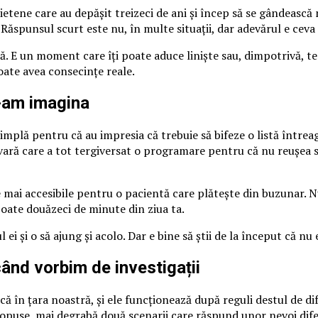
ietene care au depășit treizeci de ani și încep să se gândească 
Răspunsul scurt este nu, în multe situații, dar adevărul e ceva
ă. E un moment care îți poate aduce liniște sau, dimpotrivă, t
oate avea consecințe reale.
e-am imagina
simplă pentru că au impresia că trebuie să bifeze o listă între
vară care a tot tergiversat o programare pentru că nu reușea să
e mai accesibile pentru o pacientă care plătește din buzunar. N
poate douăzeci de minute din ziua ta.
i și o să ajung și acolo. Dar e bine să știi de la început că nu e
nd vorbim de investigații
ă în țara noastră, și ele funcționează după reguli destul de di
e opuse, mai degrabă două scenarii care răspund unor nevoi dife