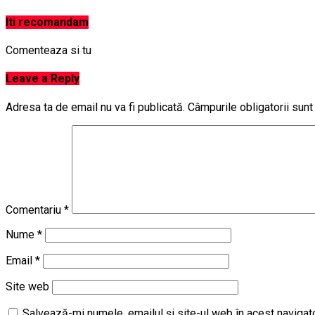
Iti recomandam
Comenteaza si tu
Leave a Reply
Adresa ta de email nu va fi publicată.
Câmpurile obligatorii sun
Comentariu
*
Nume
*
Email
*
Site web
Salvează-mi numele, emailul și site-ul web în acest navigat