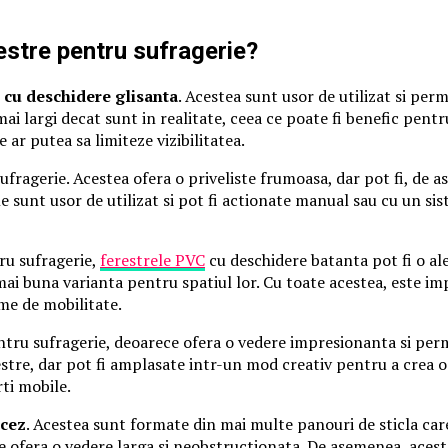
restre pentru sufragerie?
e cu deschidere glisanta
. Acestea sunt usor de utilizat si per
a mai largi decat sunt in realitate, ceea ce poate fi benefic pe
ar putea sa limiteze vizibilitatea.
fragerie. Acestea ofera o priveliste frumoasa, dar pot fi, de
e sunt usor de utilizat si pot fi actionate manual sau cu un si
tru sufragerie,
ferestrele PVC
cu deschidere batanta pot fi o al
ai buna varianta pentru spatiul lor. Cu toate acestea, este impor
me de mobilitate.
ntru sufragerie, deoarece ofera o vedere impresionanta si perm
restre, dar pot fi amplasate intr-un mod creativ pentru a crea o
rti mobile.
ncez
. Acestea sunt formate din mai multe panouri de sticla car
 ofera o vedere larga si neobstructionata. De asemenea, acestea