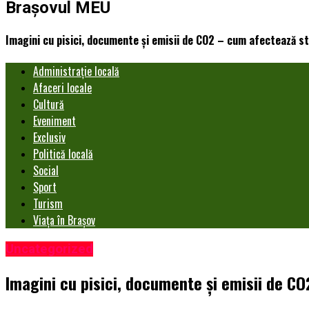
Brașovul MEU
Imagini cu pisici, documente și emisii de CO2 – cum afectează s
Administrație locală
Afaceri locale
Cultură
Eveniment
Exclusiv
Politică locală
Social
Sport
Turism
Viața în Brașov
Uncategorized
Imagini cu pisici, documente și emisii de C