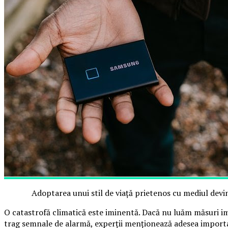
Adoptarea unui stil de viață prietenos cu mediul devi
O catastrofă climatică este iminentă. Dacă nu luăm măsuri ime
trag semnale de alarmă, experții menționează adesea importa