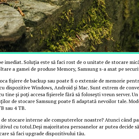
 imediat. Soluția este să faci rost de o unitate de stocare mică
oltare a gamei de produse Memory, Samsung s-a axat pe securitat
oca fișiere de backup sau poate fi o extensie de memorie pentru
cu dispozitive Windows, Android și Mac. Sunt extrem de conve
cu tine și poți accesa fișierele fără să folosești vreun server. U
ților de stocare Samsung poate fi adaptată nevoilor tale. Mode
TB sau 4 TB.
le de stocare interne ale computerelor noastre? Atunci când p
ozitivul cu totul.Deși majoritatea persoanelor ar putea decide 
are să faci upgrade dispozitivului tău.