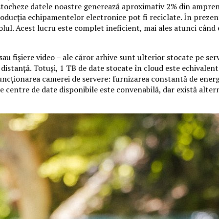
stocheze datele noastre generează aproximativ 2% din amprenta
oducția echipamentelor electronice pot fi reciclate. În prezent,
lul. Acest lucru este complet ineficient, mai ales atunci când
i sau fișiere video – ale căror arhive sunt ulterior stocate pe 
 distanță. Totuși, 1 TB de date stocate în cloud este echivalen
ncționarea camerei de servere: furnizarea constantă de energi
de centre de date disponibile este convenabilă, dar există alter