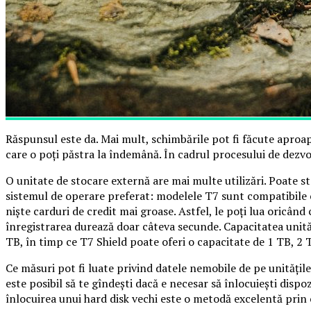
Răspunsul este da. Mai mult, schimbările pot fi făcute aproape
care o poți păstra la îndemână. În cadrul procesului de dezv
O unitate de stocare externă are mai multe utilizări. Poate st
sistemul de operare preferat: modelele T7 sunt compatibile 
niște carduri de credit mai groase. Astfel, le poți lua oricând 
înregistrarea durează doar câteva secunde. Capacitatea unită
TB, în timp ce T7 Shield poate oferi o capacitate de 1 TB, 2 
Ce măsuri pot fi luate privind datele nemobile de pe unități
este posibil să te gîndești dacă e necesar să înlocuiești disp
înlocuirea unui hard disk vechi este o metodă excelentă prin c