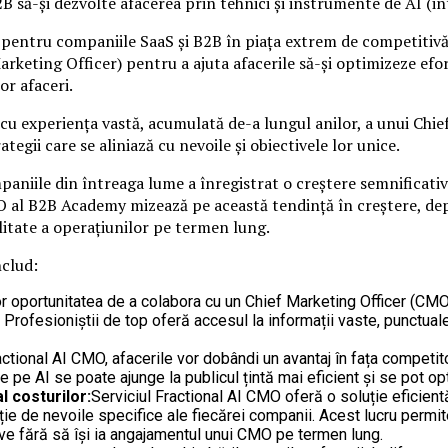
B să-și dezvolte afacerea prin tehnici și instrumente de AI (int
 pentru companiile SaaS și B2B în piața extrem de competitivă
arketing Officer) pentru a ajuta afacerile să-și optimizeze efo
or afaceri.
cu experiența vastă, acumulată de-a lungul anilor, a unui Chie
tegii care se aliniază cu nevoile și obiectivele lor unice.
aniile din întreaga lume a înregistrat o creștere semnificativă
 al B2B Academy mizează pe această tendință în creștere, dep
ilitate a operațiunilor pe termen lung.
clud:
 oportunitatea de a colabora cu un Chief Marketing Officer (CMO)
. Profesioniștii de top oferă accesul la informații vaste, punctual
actional AI CMO, afacerile vor dobândi un avantaj în fața competito
 pe AI se poate ajunge la publicul țintă mai eficient și se pot o
 costurilor:
Serviciul Fractional AI CMO oferă o soluție eficient
cție de nevoile specifice ale fiecărei companii. Acest lucru perm
ive fără să își ia angajamentul unui CMO pe termen lung.