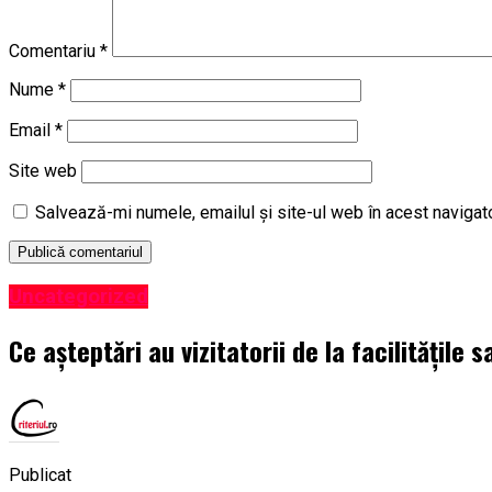
Comentariu
*
Nume
*
Email
*
Site web
Salvează-mi numele, emailul și site-ul web în acest navigat
Uncategorized
Ce așteptări au vizitatorii de la facilitățile
Publicat