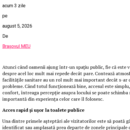
acum 3 zile
pe
august 5, 2026
De
Brașovul MEU
Atunci când oamenii ajung într-un spațiu public, fie că este 
despre acel loc mult mai repede decât pare. Contează atmosfera
facilitățile sanitare au un rol mult mai important decât s-ar
probleme. Când totul funcționează bine, accesul este simplu, 
confort, întreaga percepție asupra locului se poate schimba 
importantă din experiența celor care îl folosesc.
Acces rapid și ușor la toalete publice
Una dintre primele așteptări ale vizitatorilor este să poată g
identificat sau amplasată prea departe de zonele principale de 