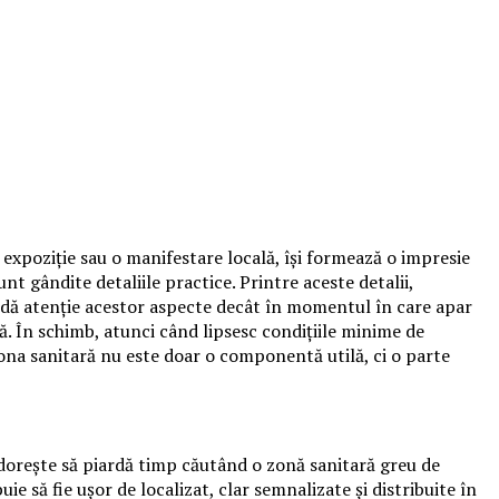
 expoziție sau o manifestare locală, își formează o impresie
t gândite detaliile practice. Printre aceste detalii,
cordă atenție acestor aspecte decât în momentul în care apar
ă. În schimb, atunci când lipsesc condițiile minime de
ona sanitară nu este doar o componentă utilă, ci o parte
dorește să piardă timp căutând o zonă sanitară greu de
ie să fie ușor de localizat, clar semnalizate și distribuite în