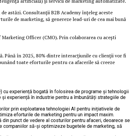
eligență artificială) și servicii de marketing automatizate.
 de astăzi. Consultanții B2B Academy înțeleg aceste
rturile de marketing, să genereze lead-uri de cea mai bună
f Marketing Officer (CMO). Prin colaborarea cu acești
. Până în 2025, 80% dintre interacțiunile cu clienții vor fi
unând toate eforturile pentru ca afacerile să creeze
 cu experiență bogată în folosirea de programe și tehnologii
e și experiență în industrie pentru a îmbunătăți strategiile de
rilor prin exploatarea tehnologiei AI pentru inițiativele de
ptimiza eforturile de marketing pentru un impact maxim.
ă din punct de vedere al costurilor pentru afaceri, deoarece se
ite companiilor să-și optimizeze bugetele de marketing, să