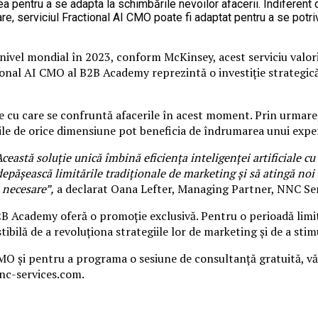
atea pentru a se adapta la schimbările nevoilor afacerii. Indifere
 serviciul Fractional AI CMO poate fi adaptat pentru a se potrivi 
 nivel mondial în 2023, conform McKinsey, acest serviciu valori
ional AI CMO al B2B Academy reprezintă o investiție strategică 
cu care se confruntă afacerile în acest moment. Prin urmare, s
iile de orice dimensiune pot beneficia de îndrumarea unui expe
ceastă soluție unică îmbină eficiența inteligenței artificiale cu
 depășească limitările tradiționale de marketing și să atingă noi
 necesare”,
a declarat Oana Lefter, Managing Partner, NNC Ser
B Academy oferă o promoție exclusivă. Pentru o perioadă limita
tibilă de a revoluționa strategiile lor de marketing și de a stimu
CMO și pentru a programa o sesiune de consultanță gratuită, v
nc-services.com.