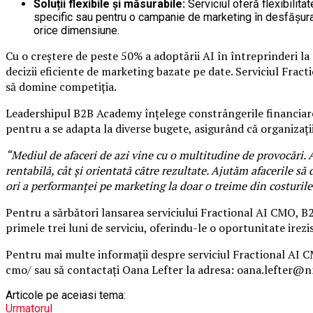
Soluții flexibile și măsurabile:
Serviciul oferă flexibilit
specific sau pentru o campanie de marketing în desfășurare,
orice dimensiune.
Cu o creștere de peste 50% a adoptării AI în întreprinderi la
decizii eficiente de marketing bazate pe date. Serviciul Fract
să domine competiția.
Leadershipul B2B Academy înțelege constrângerile financiare 
pentru a se adapta la diverse bugete, asigurând că organizaț
“Mediul de afaceri de azi vine cu o multitudine de provocări. A
rentabilă, cât și orientată către rezultate. Ajutăm afacerile să
ori a performanței pe marketing la doar o treime din costurile
Pentru a sărbători lansarea serviciului Fractional AI CMO, B2
primele trei luni de serviciu, oferindu-le o oportunitate irezis
Pentru mai multe informații despre serviciul Fractional AI 
cmo/ sau să contactați Oana Lefter la adresa: oana.lefter@n
Articole pe aceiasi tema:
Urmatorul