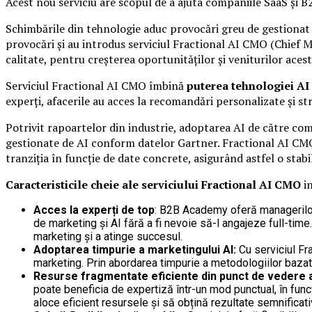
Acest nou serviciu are scopul de a ajuta companiile SaaS și B2
Schimbările din tehnologie aduc provocări greu de gestionat
provocări și au introdus serviciul Fractional AI CMO (Chief M
calitate, pentru creșterea oportunităților și veniturilor acest
Serviciul Fractional AI CMO îmbină
puterea tehnologiei AI
experți, afacerile au acces la recomandări personalizate și stra
Potrivit rapoartelor din industrie, adoptarea AI de către comp
gestionate de AI conform datelor Gartner. Fractional AI CMO
tranziția în funcție de date concrete, asigurând astfel o stab
Caracteristicile cheie ale
serviciului Fractional AI CMO
in
Acces la experți de top
: B2B Academy oferă managerilor
de marketing și AI fără a fi nevoie să-l angajeze full-time
marketing și a atinge succesul.
Adoptarea timpurie a marketingului AI:
Cu serviciul Fr
marketing. Prin abordarea timpurie a metodologiilor bazate
Resurse fragmentate eficiente din punct de vedere al
poate beneficia de expertiză într-un mod punctual, în fun
aloce eficient resursele și să obțină rezultate semnificat