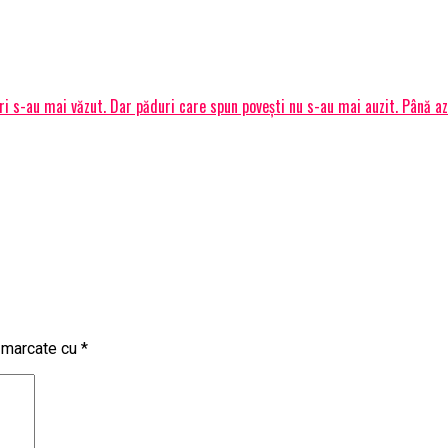
ri s-au mai văzut. Dar păduri care spun povești nu s-au mai auzit. Până 
t marcate cu
*