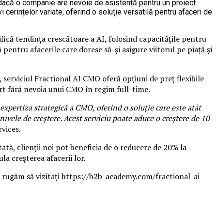
nt dacă o companie are nevoie de asistență pentru un proiect
cerințelor variate, oferind o soluție versatilă pentru afaceri de
fică tendința crescătoare a AI, folosind capacitățile pentru
pentru afacerile care doresc să-și asigure viitorul pe piață și
erviciul Fractional AI CMO oferă opțiuni de preț flexibile
rt fără nevoia unui CMO în regim full-time.
 expertiza strategică a CMO, oferind o soluție care este atât
 nivele de creștere. Acest serviciu poate aduce o creștere de 10
vices.
tă, clienții noi pot beneficia de o reducere de 20% la
la creșterea afacerii lor.
ă rugăm să vizitați https://b2b-academy.com/fractional-ai-