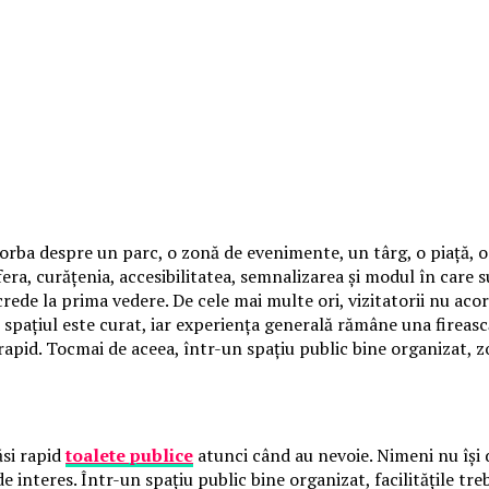
vorba despre un parc, o zonă de evenimente, un târg, o piață, o
, curățenia, accesibilitatea, semnalizarea și modul în care sun
 crede la prima vedere. De cele mai multe ori, vizitatorii nu a
spațiul este curat, iar experiența generală rămâne una fireasc
rapid. Tocmai de aceea, într-un spațiu public bine organizat, z
ăsi rapid
toalete publice
atunci când au nevoie. Nimeni nu își 
interes. Într-un spațiu public bine organizat, facilitățile trebu