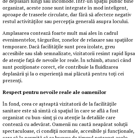
de deplasări lungi sau incomode. Într-un spațiu public bine
organizat, aceste zone sunt integrate în mod inteligent,
aproape de traseele circulate, dar fără să afecteze negativ
restul activităților sau percepția generală asupra locului.
Amplasarea contează foarte mult mai ales în cadrul
evenimentelor, târgurilor, zonelor de relaxare sau spațiilor
temporare. Dacă facilitățile sunt prea izolate, greu
accesibile sau slab semnalizate, vizitatorii resimt rapid lipsa
de atenție față de nevoile lor reale. În schimb, atunci când
sunt poziționate corect, ele contribuie la fluidizarea
deplasării și la o experiență mai plăcută pentru toți cei
prezenți.
Respect pentru nevoile reale ale oamenilor
În fond, ceea ce așteaptă vizitatorii de la facilitățile
sanitare este să simtă că spațiul în care se află a fost
organizat cu bun-simț și cu atenție la detaliile care
contează cu adevărat. Oamenii nu caută neapărat soluții
spectaculoase, ci condiții normale, accesibile și funcționale,
care să le permită să se bucure de timpul petrecut acolo