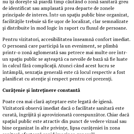
nu își dorește să piardă timp căutând o zonă sanitară greu
de identificat sau amplasată prea departe de zonele
principale de interes. Într-un spațiu public bine organizat,
facilitățile trebuie să fie ușor de localizat, clar semnalizate
și distribuite în mod logic în raport cu fluxul de persoane.
Pentru vizitatori, accesibilitatea înseamnă confort imediat.
O persoană care participă la un eveniment, se plimbă
printr-o zonă aglomerată sau petrece mai multe ore într-
un spațiu public se așteaptă ca nevoile de bază să fie luate
în calcul fără complicații. Atunci când acest lucru se
întâmplă, senzația generală este că locul respectiv a fost
planificat cu atenție și respect pentru cei prezenți.
Curățenie și întreținere constantă
Poate cea mai clară așteptare este legată de igienă.
Vizitatorii observă imediat dacă o facilitate sanitară este
curată, îngrijită și aprovizionată corespunzător. Chiar dacă
spațiul public este atractiv din punct de vedere vizual sau
bine organizat în alte privințe, lipsa curățeniei în zona