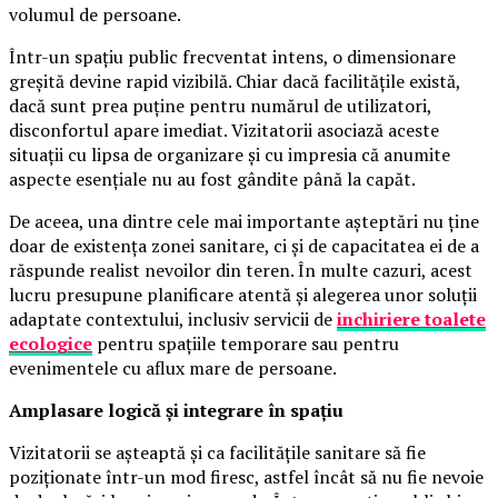
volumul de persoane.
Într-un spațiu public frecventat intens, o dimensionare
greșită devine rapid vizibilă. Chiar dacă facilitățile există,
dacă sunt prea puține pentru numărul de utilizatori,
disconfortul apare imediat. Vizitatorii asociază aceste
situații cu lipsa de organizare și cu impresia că anumite
aspecte esențiale nu au fost gândite până la capăt.
De aceea, una dintre cele mai importante așteptări nu ține
doar de existența zonei sanitare, ci și de capacitatea ei de a
răspunde realist nevoilor din teren. În multe cazuri, acest
lucru presupune planificare atentă și alegerea unor soluții
adaptate contextului, inclusiv servicii de
inchiriere toalete
ecologice
pentru spațiile temporare sau pentru
evenimentele cu aflux mare de persoane.
Amplasare logică și integrare în spațiu
Vizitatorii se așteaptă și ca facilitățile sanitare să fie
poziționate într-un mod firesc, astfel încât să nu fie nevoie