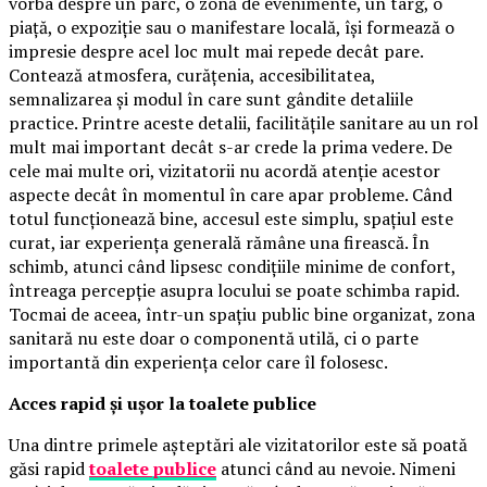
vorba despre un parc, o zonă de evenimente, un târg, o
piață, o expoziție sau o manifestare locală, își formează o
impresie despre acel loc mult mai repede decât pare.
Contează atmosfera, curățenia, accesibilitatea,
semnalizarea și modul în care sunt gândite detaliile
practice. Printre aceste detalii, facilitățile sanitare au un rol
mult mai important decât s-ar crede la prima vedere. De
cele mai multe ori, vizitatorii nu acordă atenție acestor
aspecte decât în momentul în care apar probleme. Când
totul funcționează bine, accesul este simplu, spațiul este
curat, iar experiența generală rămâne una firească. În
schimb, atunci când lipsesc condițiile minime de confort,
întreaga percepție asupra locului se poate schimba rapid.
Tocmai de aceea, într-un spațiu public bine organizat, zona
sanitară nu este doar o componentă utilă, ci o parte
importantă din experiența celor care îl folosesc.
Acces rapid și ușor la toalete publice
Una dintre primele așteptări ale vizitatorilor este să poată
găsi rapid
toalete publice
atunci când au nevoie. Nimeni