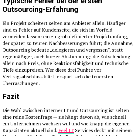
Typische Fehler bei der ersten
Outsourcing-Erfahrung
Ein Projekt scheitert selten am Anbieter allein. Häufiger
sind es Fehler auf Kundenseite, die sich im Vorfeld
vermeiden lassen: ein zu grob definierter Projektumfang,
der später zu teuren Nachbesserungen führt; die Annahme,
Outsourcing bedeute „delegieren und vergessen”, statt
regelmäßiger, auch kurzer Abstimmung; die Entscheidung
allein nach Preis, ohne Reaktionsfähigkeit und technische
Tiefe einzupreisen. Wer diese drei Punkte vor
Vertragsabschluss klärt, erspart sich die teuersten
Überraschungen.
Fazit
Die Wahl zwischen interner IT und Outsourcing ist selten
eine reine Kostenfrage — sie hängt davon ab, wie schnell
ein Unternehmen wachsen will und wie knapp die eigenen
Kapazitäten aktuell sind.
Feel IT
Services deckt mit seinem