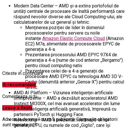
Modern Data Center – AMD și-a extins portofoliul de
unități centrale de procesare de înaltă performanță care
răspund nevoilor diverse ale Cloud Computing-ului, ale
calculatoarelor de uz general și tehnic:
Menținerea poziției de lider în domeniul
procesoarelor pentru servere cu noile
instanțe
Amazon Elastic Compute Cloud
(Amazon
EC2) M7a, alimentate de procesoarele EPYC de
generația a 4-a.
Prezentarea procesorului AMD EPYC 97X4 de
generația a 4-a (nume de cod anterior „Bergamo”)
pentru cloud computing nativ.
Prezentarea celei de-a 4-a generații de
Citeste in continuare
procesoare AMD EPYC cu tehnologia AMD 3D V-
Cache (denumită anterior „Genoa-X”) pentru calcul
Iti recomandam
tehnic.
AMD AI Platform – Viziunea inteligenței artificiale
Comenteaza si tu
omniprezente – AMD a dezvăluit acceleratorul AMD
Instinct MI300X, cel mai avansat accelerator din lume
Leave a Reply
pentru inteligența artificială generativă, împreună cu
partenerii PyTorch și Hugging Face.
Adresa ta de email nu va fi publicată.
Câmpurile obligatorii
Networking – AMD a prezentat roadmap0-ul noi
sunt marcate cu
*
generații DPU, cu numele de cod „Giglio”, care își