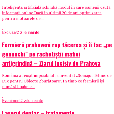
Inteligența artificială schimbă modul în care oamenii caută
informații online Dacă în ultimii 20 de ani optimizarea
pentru motoarele de...
Exclusiv
2 zile inainte
Fermierii prahoveni rup tăcerea și îi fac „pe
genunchi” pe rachetiștii mafiei
antigrindină – Ziarul Incisiv de Prahova
România a reușit imposibilul: a inventat „Șomajul Tehnic de
Lux pentru Obiecte Zburătoare”. În timp ce fermierii își
numără boabele...
Eveniment
2 zile inainte
Laserul dentar – tratamente