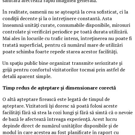
sanitară afectează rapid imaginea generală.
În realitate, oamenii nu se așteaptă la ceva sofisticat, ci la
condiții decente și la o întreținere constantă. Asta
înseamnă unități curate, consumabile disponibile, mirosuri
controlate și verificări periodice pe toată durata utilizării.
Mai ales în locurile cu trafic intens, întreținerea nu poate fi
tratată superficial, pentru că numărul mare de utilizări
poate schimba foarte repede starea acestor facilități.
Un spațiu public bine organizat transmite seriozitate și
grijă pentru confortul vizitatorilor tocmai prin astfel de
detalii aparent simple.
Timp redus de așteptare și dimensionare corectă
O altă așteptare firească este legată de timpul de
așteptare. Vizitatorii își doresc să poată folosi aceste
facilități fără să stea la cozi lungi și fără să simtă că o nevoie
de bază le afectează întreaga experiență. Acest lucru
depinde direct de numărul unităților disponibile și de
modul în care acestea au fost planificate în raport cu