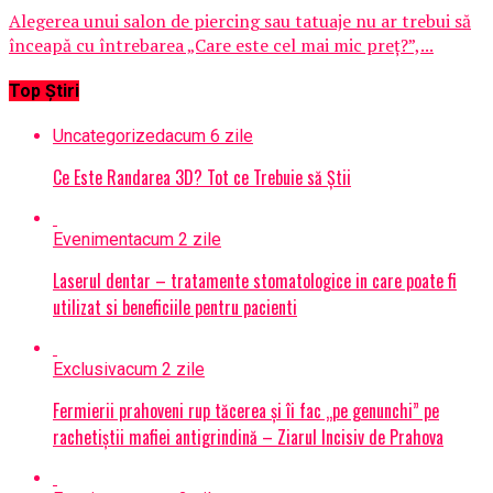
Alegerea unui salon de piercing sau tatuaje nu ar trebui să
înceapă cu întrebarea „Care este cel mai mic preț?”,...
Top Știri
Uncategorized
acum 6 zile
Ce Este Randarea 3D? Tot ce Trebuie să Știi
Eveniment
acum 2 zile
Laserul dentar – tratamente stomatologice in care poate fi
utilizat si beneficiile pentru pacienti
Exclusiv
acum 2 zile
Fermierii prahoveni rup tăcerea și îi fac „pe genunchi” pe
rachetiștii mafiei antigrindină – Ziarul Incisiv de Prahova