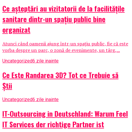
Ce așteptări au vizitatorii de la facilitățile
sanitare dintr-un spațiu public bine
organizat
Atunci când oamenii ajung într-un spațiu public, fie că este
vorba despre un parc, o zonă de evenimente, un târg,...
Uncategorized
6 zile inainte
Ce Este Randarea 3D? Tot ce Trebuie să
Știi
Uncategorized
6 zile inainte
IT-Outsourcing in Deutschland: Warum Feel
IT Services der richtige Partner ist