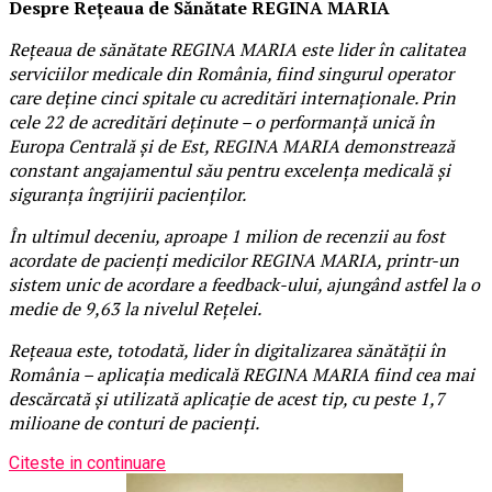
Despre Rețeaua de Sănătate REGINA MARIA
Rețeaua de sănătate REGINA MARIA este lider în calitatea
serviciilor medicale din România, fiind singurul operator
care deține cinci spitale cu acreditări internaționale. Prin
cele 22 de acreditări deținute – o performanță unică în
Europa Centrală și de Est, REGINA MARIA demonstrează
constant angajamentul său pentru excelența medicală și
siguranța îngrijirii pacienților.
În ultimul deceniu, aproape 1 milion de recenzii au fost
acordate de pacienți medicilor REGINA MARIA, printr-un
sistem unic de acordare a feedback-ului, ajungând astfel la o
medie de 9,63 la nivelul Rețelei.
Rețeaua este, totodată, lider în digitalizarea sănătății în
România – aplicația medicală REGINA MARIA fiind cea mai
descărcată și utilizată aplicație de acest tip, cu peste 1,7
milioane de conturi de pacienți.
Citeste in continuare