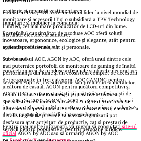
Despre AOC
croitorie si reparatii vestimentare;
Fondat în 1967, AOC este un brand lider la nivel mondial de
monitoare și accesorii IT și o subsidiară a TPV Technology
tamplarie si mobilier la comanda;
Limited, cel mai mare producător de LCD-uri din lume.
Portofoliul cuprinzător de produse AOC oferă soluții
instalatii electrice si sanitare;
inovatoare, ergonomice, ecologice și elegante, atât pentru
reparatii electrocasnice;
aplicații profesionale, cât și personale.
servicii auto;
Sub-brand-ul AOC, AGON by AOC, oferă unul dintre cele
mai puternice portofolii de monitoare de gaming de înaltă
confectionarea de produse artizanale si obiecte decorative;
performanță din lume și un ecosistem complet de accesorii
de joc grupate în trei categorii: AOC GAMING pentru
servicii de optica, ceasornicarie sau prelucrare a metalelor.
jucătorii de casual, AGON pentru jucătorii competitivi și
AGON PRO pentru entuziaști și jucătorii profesioniști de
In multe orase din Romania, cooperativele reunesc
esports. Din 2020, AGON by AOC este una dintre cele mai
specialisti cu experienta de zeci de ani, care continua sa
importante brand-uri de monitoare de gaming și o alegere
ofere servicii personalizate si lucrari executate cu atentie la
de top pentru jucătorii din întreaga lume.
detalii. Legislatia prevede ca aceste organizatii pot
desfasura atat activitati de productie, cat si prestari de
Pentru mai multe informații, vă rugăm să consultați
site-ul
servicii pentru populatie si pentru persoane juridice.
oficial
AGON by AOC sau să urmăriți AGON by AOC
pe
Facebook
,
X
sau
Instagram