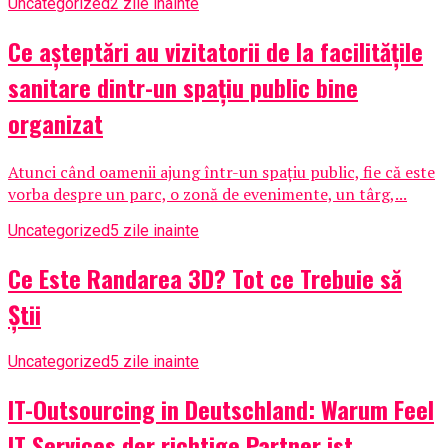
Uncategorized
2 zile inainte
Ce așteptări au vizitatorii de la facilitățile
sanitare dintr-un spațiu public bine
organizat
Atunci când oamenii ajung într-un spațiu public, fie că este
vorba despre un parc, o zonă de evenimente, un târg,...
Uncategorized
5 zile inainte
Ce Este Randarea 3D? Tot ce Trebuie să
Știi
Uncategorized
5 zile inainte
IT-Outsourcing in Deutschland: Warum Feel
IT Services der richtige Partner ist