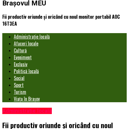
Brașovul MEU
Fii productiv oriunde și oricând cu noul monitor portabil AOC
16T3EA
Administrație locală
Afaceri locale
Cultură
Eveniment
Exclusiv
Politică locală
Social
Sport
Turism
Viața în Brașov
Administrație locală
Fii productiv oriunde și oricând cu noul