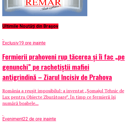
Ultimile Noutăți din Brașov
Exclusiv
19 ore inainte
Fermierii prahoveni rup tăcerea și îi fac „pe
genunchi” pe rachetiștii mafiei
antigrindină – Ziarul Incisiv de Prahova
România a reușit imposibilul: a inventat „Șomajul Tehnic de
Lux pentru Obiecte Zburătoare”. În timp ce fermierii își
numără boabele...
Eveniment
22 de ore inainte