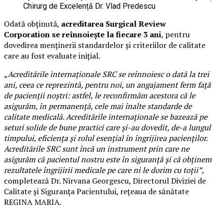
Chirurg de Excelență Dr. Vlad Predescu
Odată obținută,
acreditarea Surgical Review
Corporation se reînnoiește la fiecare 3 ani
, pentru
dovedirea menținerii standardelor și criteriilor de calitate
care au fost evaluate inițial.
„Acreditările internaționale SRC se reînnoiesc o dată la trei
ani, ceea ce reprezintă, pentru noi, un angajament ferm față
de pacienții noștri: astfel, le reconfirmăm acestora că le
asigurăm, în permanență, cele mai înalte standarde de
calitate medicală. Acreditările internaționale se bazează pe
seturi solide de bune practici care și-au dovedit, de-a lungul
timpului, eficiența și rolul esențial în îngrijirea pacienților.
Acreditările SRC sunt încă un instrument prin care ne
asigurăm că pacientul nostru este în siguranță și că obținem
rezultatele îngrijirii medicale pe care ni le dorim cu toții”
,
completează Dr. Nirvana Georgescu, Directorul Diviziei de
Calitate și Siguranța Pacientului, rețeaua de sănătate
REGINA MARIA.