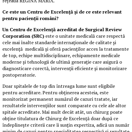
rețeaua REGINA MARIA.
Ce este un Centru de Excelență și de ce este relevant
pentru pacienții români?
Un Centru de Excelență acreditat de Surgical Review
Corporation (SRC)
este o unitate medicală care respectă
cele mai înalte standarde internaționale de calitate și
excelență medicală și oferă pacienților acces la tratamente
de top, echipe multidisciplinare, echipamente medicale
moderne și tehnologii de ultimă generație care asigură o
diagnosticare corectă, intervenții eficiente și monitorizare
postoperatorie.
Doar spitalele de top din întreaga lume sunt eligibile
pentru acreditare. Pentru obținerea acesteia, este
monitorizat permanent numărul de cazuri tratate, iar
rezultatele intervențiilor sunt comparate cu cele ale altor
spitale acreditate. Mai mult decât atât, un chirurg poate
obține titulatura de Chirurg de Excelență doar după ce
îndeplinește criterii care îi susțin expertiza, adică un număr
minim de cazuri pentru specialitatea respectivă și rezultate