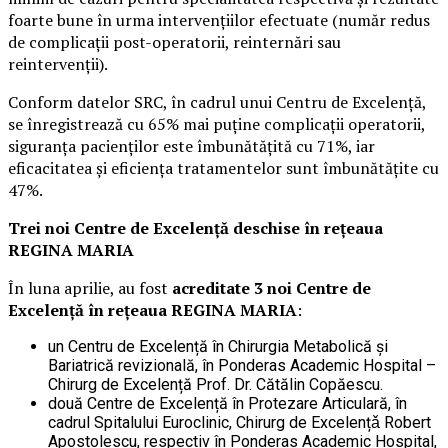
foarte bune în urma intervențiilor efectuate (număr redus
de complicații post-operatorii, reinternări sau
reintervenții).
Conform datelor SRC, în cadrul unui Centru de Excelență,
se înregistrează cu 65% mai puține complicații operatorii,
siguranța pacienților este îmbunătățită cu 71%, iar
eficacitatea și eficiența tratamentelor sunt îmbunătățite cu
47%.
Trei noi Centre de Excelență deschise în rețeaua
REGINA MARIA
În luna aprilie, au fost
acreditate 3 noi Centre de
Excelență în rețeaua REGINA MARIA
:
un Centru de Excelență în Chirurgia Metabolică și
Bariatrică revizională, în Ponderas Academic Hospital –
Chirurg de Excelență Prof. Dr. Cătălin Copăescu.
două Centre de Excelență în Protezare Articulară, în
cadrul Spitalului Euroclinic, Chirurg de Excelențǎ Robert
Apostolescu, respectiv în Ponderas Academic Hospital,