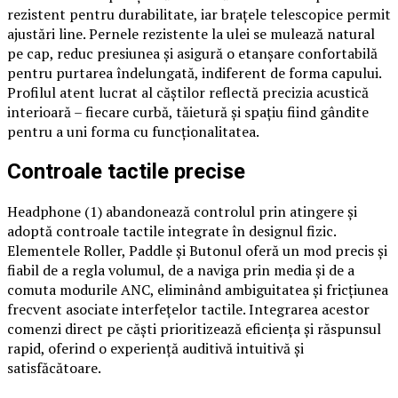
rezistent pentru durabilitate, iar brațele telescopice permit
ajustări line. Pernele rezistente la ulei se mulează natural
pe cap, reduc presiunea și asigură o etanșare confortabilă
pentru purtarea îndelungată, indiferent de forma capului.
Profilul atent lucrat al căștilor reflectă precizia acustică
interioară – fiecare curbă, tăietură și spațiu fiind gândite
pentru a uni forma cu funcționalitatea.
Controale tactile precise
Headphone (1) abandonează controlul prin atingere și
adoptă controale tactile integrate în designul fizic.
Elementele Roller, Paddle și Butonul oferă un mod precis și
fiabil de a regla volumul, de a naviga prin media și de a
comuta modurile ANC, eliminând ambiguitatea și fricțiunea
frecvent asociate interfețelor tactile. Integrarea acestor
comenzi direct pe căști prioritizează eficiența și răspunsul
rapid, oferind o experiență auditivă intuitivă și
satisfăcătoare.