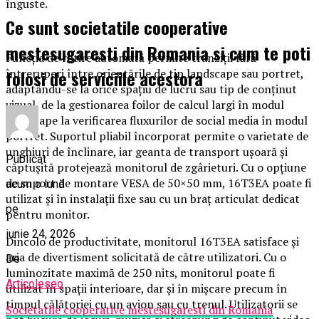
înguste.
Ce sunt societatile cooperative
mestesugaresti din Romania si cum te poti
Funcția de rotire automată permite tranziții fără
folosi de serviciile acestora
întreruperi între orientările de tip landscape sau portret,
adaptându-se la orice spațiu de lucru sau tip de conținut
vizual, de la gestionarea foilor de calcul largi în modul
landscape la verificarea fluxurilor de social media în modul
portret. Suportul pliabil încorporat permite o varietate de
unghiuri de înclinare, iar geanta de transport ușoară și
Publicat
căptușită protejează monitorul de zgârieturi. Cu o opțiune
de suport de montare VESA de 50×50 mm, 16T3EA poate fi
acum o lună
utilizat și în instalații fixe sau cu un braț articulat dedicat
pe
pentru monitor.
iunie 24, 2026
Dincolo de productivitate, monitorul 16T3EA satisface și
aria de divertisment solicitată de către utilizatori. Cu o
De
luminozitate maximă de 250 nits, monitorul poate fi
Articoleseo
utilizat în spații interioare, dar și în mișcare precum în
timpul călătoriei cu un avion sau cu trenul. Utilizatorii se
Societatile cooperative mestesugaresti din Romania