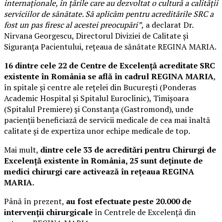
internaționale, în țările care au dezvoltat o cultură a calității
serviciilor de sănătate. Să aplicăm pentru acreditările SRC a
fost un pas firesc al acestei preocupări”,
a declarat Dr.
Nirvana Georgescu, Directorul Diviziei de Calitate și
Siguranța Pacientului, rețeaua de sănătate REGINA MARIA.
16 dintre cele 22 de Centre de Excelență acreditate SRC
existente în România se află în cadrul REGINA MARIA
,
în spitale și centre ale rețelei din București (Ponderas
Academic Hospital și Spitalul Euroclinic), Timișoara
(Spitalul Premiere) și Constanța (Gastromond), unde
pacienții beneficiază de servicii medicale de cea mai înaltă
calitate și de expertiza unor echipe medicale de top.
Mai mult,
dintre cele 33 de acreditări
pentru Chirurgi de
Excelență existente în România, 25 sunt deținute de
medici chirurgi care activează în rețeaua REGINA
MARIA.
Până în prezent,
au fost efectuate peste 20.000 de
intervenții chirurgicale
în Centrele de Excelență din