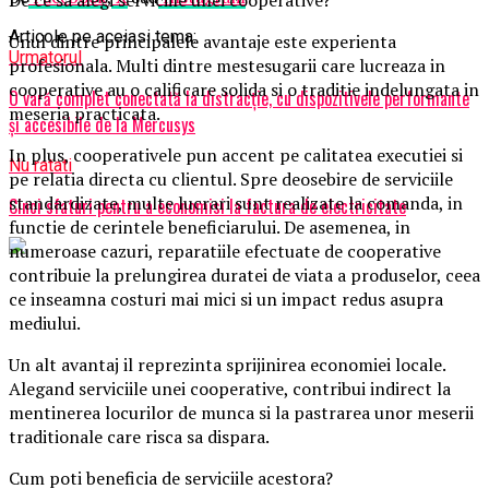
De ce sa alegi serviciile unei cooperative?
Articole pe aceiasi tema:
Unul dintre principalele avantaje este experienta
Urmatorul
profesionala. Multi dintre mestesugarii care lucreaza in
cooperative au o calificare solida si o traditie indelungata in
O vară complet conectată la distracție, cu dispozitivele performante
meseria practicata.
și accesibile de la Mercusys
In plus, cooperativele pun accent pe calitatea executiei si
Nu ratati
pe relatia directa cu clientul. Spre deosebire de serviciile
standardizate, multe lucrari sunt realizate la comanda, in
Cinci sfaturi pentru a economisi la factura de electricitate
functie de cerintele beneficiarului. De asemenea, in
numeroase cazuri, reparatiile efectuate de cooperative
contribuie la prelungirea duratei de viata a produselor, ceea
ce inseamna costuri mai mici si un impact redus asupra
mediului.
Un alt avantaj il reprezinta sprijinirea economiei locale.
Alegand serviciile unei cooperative, contribui indirect la
mentinerea locurilor de munca si la pastrarea unor meserii
traditionale care risca sa dispara.
Cum poti beneficia de serviciile acestora?