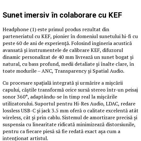
Sunet imersiv în colaborare cu KEF
Headphone (1) este primul produs rezultat din
parteneriatul cu KEF, pionier în domeniul sunetului hi-fi cu
peste 60 de ani de experiență. Folosind ingineria acustică
avansată și instrumentele de calibrare KEF, difuzorul
dinamic personalizat de 40 mm livrează un sunet bogat și
natural, cu bass profund, medii detaliate și înalte clare, în
toate modurile – ANC, Transparency și Spatial Audio.
Cu procesare spațială integrată și urmărire a mișcării
capului, căștile transformă orice sursă stereo într-un peisaj
sonor 360°, adaptându-se în timp real la mișcările
utilizatorului. Suportul pentru Hi-Res Audio, LDAC, redare
lossless USB-C și jack 3.5 mm oferă o calitate excelentă atât
wireless, cât și prin cablu. Sistemul de amortizare precisă și
suspensia cu linearitate ridicată minimizează distorsiunile,
pentru ca fiecare piesă să fie redată exact așa cum a
intenționat artistul.