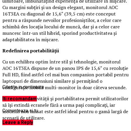
uimitoare, îmbunătățind experiența de utilizare în mișcare.
Cu margini subțiri și un design elegant, monitorul AOC
16T3EA cu diagonal de 15,6″ (39,5 cm) este conceput
pentru a răspunde nevoilor profesioniștilor, a celor care
schimbă des locația locului de muncă, dar și a celor care
muncesc într-un stil hibrid, sporind productivitatea și
adaptabilitatea în mișcare.
Redefinirea portabilității
Cu un echilibru optim între stil și tehnologie, monitorul
AOC 16T3EA dispune de un panou IPS de 15,6″ cu rezoluție
Full HD, fiind astfel cel mai bun companion portabil pentru
laptopuri de dimensiuni similare și permițând o
configurație mobilă multi-monitor în doar câteva secunde.
Citeste in continuare
Ușurința conectivității și portabilitatea permit utilizatorilor
Iti recomandam
să își extindă ecranele fără a urma pași complicați, iar
Comenteaza si tu
modelul nou lansat este astfel ideal pentru o gamă largă de
scenarii de utilizare.
Leave a Reply