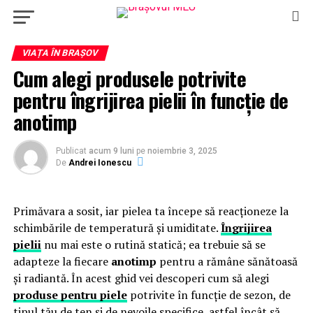
VIAȚA ÎN BRAȘOV
Cum alegi produsele potrivite
pentru îngrijirea pielii în funcție de
anotimp
Publicat
acum 9 luni
pe
noiembrie 3, 2025
De
Andrei Ionescu
Primăvara a sosit, iar pielea ta începe să reacționeze la
schimbările de temperatură și umiditate.
Îngrijirea
pielii
nu mai este o rutină statică; ea trebuie să se
adapteze la fiecare
anotimp
pentru a rămâne sănătoasă
și radiantă. În acest ghid vei descoperi cum să alegi
produse pentru piele
potrivite în funcție de sezon, de
tipul tău de ten și de nevoile specifice, astfel încât să