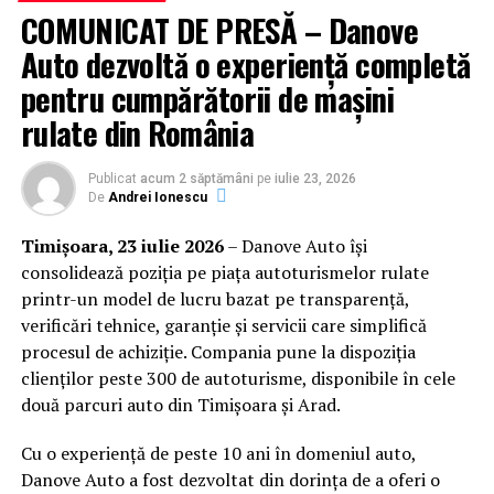
Ce trebuie să ții cont când alegi
COMUNICAT DE PRESĂ – Danove
Auto dezvoltă o experiență completă
produse pentru fiecare sezon?
pentru cumpărătorii de mașini
Primăvara – reîmprospătare și
rulate din România
protecție ușoară
Publicat
acum 2 săptămâni
pe
iulie 23, 2026
Pe măsură ce temperaturile cresc, pielea începe să
De
Andrei Ionescu
producă mai mult sebum, dar încă are nevoie de
Timișoara, 23 iulie 2026
– Danove Auto își
hidratare. Optează pentru:
consolidează poziția pe piața autoturismelor rulate
printr-un model de lucru bazat pe transparență,
Ser cu vitamina C:
ilumină tenul și neutralizează
verificări tehnice, garanție și servicii care simplifică
radicalii liberi generați de soare.
procesul de achiziție. Compania pune la dispoziția
Crema hidratantă ușoară:
cu acid hialuronic
clienților peste 300 de autoturisme, disponibile în cele
pentru a menține nivelul optim de hidratare fără a
două parcuri auto din Timișoara și Arad.
încărca pielea.
Cu o experiență de peste 10 ani în domeniul auto,
Protector solar cu SPF 30:
protecție moderată,
Danove Auto a fost dezvoltat din dorința de a oferi o
ideală pentru expuneri zilnice.