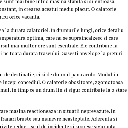
se simt mai bine intr o masina stabila si silentioasa.
onstant, in crearea acestui mediu placut. O calatorie
tru orice vacanta.
 la durata calatoriei. In drumurile lungi, orice detaliu
emperatura optima, care nu se supraincalzesc si care
sul mai multor ore sunt esentiale. Ele contribuie la
i pe toata durata traseului. Gasesti anvelope la preturi
ar de destinatie, ci si de drumul pana acolo. Modul in
re incepi concediul. O calatorie obositoare, zgomotoasa
ul, in timp ce un drum lin si sigur contribuie la o stare
are masina reactioneaza in situatii neprevazute. In
, franari bruste sau manevre neasteptate. Aderenta si
rivite reduc riscul de incidente si sporesc siguranta