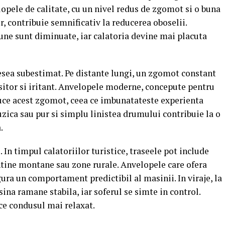
lopele de calitate, cu un nivel redus de zgomot si o buna
r, contribuie semnificativ la reducerea oboselii.
aune sunt diminuate, iar calatoria devine mai placuta
esea subestimat. Pe distante lungi, un zgomot constant
itor si iritant. Anvelopele moderne, concepute pentru
uce acest zgomot, ceea ce imbunatateste experienta
zica sau pur si simplu linistea drumului contribuie la o
.
 In timpul calatoriilor turistice, traseele pot include
ntine montane sau zone rurale. Anvelopele care ofera
ura un comportament predictibil al masinii. In viraje, la
ina ramane stabila, iar soferul se simte in control.
ace condusul mai relaxat.