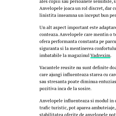
ales copiii sau persoanele sensibile, 
Anvelopele joaca un rol discret, dar c
linistita inseamna un inceput bun pen
Un alt aspect important este adaptarea
conteaza. Anvelopele care mentin o t
ofera performanta constanta pe parcur
siguranta si la mentinerea confortulu
imbatabile la magazinul
Vadrexim
.
Vacantele reusite nu sunt definite do
care ajungi influenteaza starea cu ca
sau stresanta poate diminua entuziasm
pozitiva inca de la sosire.
Anvelopele influenteaza si modul in c
trafic turistic, pot aparea ambuteiaje
stabilitatea oferite de anvelopele pot