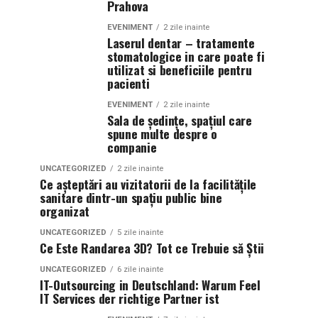
Prahova
EVENIMENT
2 zile inainte
Laserul dentar – tratamente
stomatologice in care poate fi
utilizat si beneficiile pentru
pacienti
EVENIMENT
2 zile inainte
Sala de ședințe, spațiul care
spune multe despre o
companie
UNCATEGORIZED
2 zile inainte
Ce așteptări au vizitatorii de la facilitățile
sanitare dintr-un spațiu public bine
organizat
UNCATEGORIZED
5 zile inainte
Ce Este Randarea 3D? Tot ce Trebuie să Știi
UNCATEGORIZED
6 zile inainte
IT-Outsourcing in Deutschland: Warum Feel
IT Services der richtige Partner ist