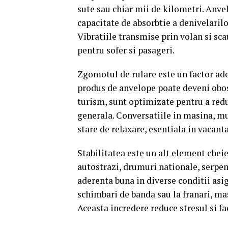
sute sau chiar mii de kilometri. Anve
capacitate de absorbtie a denivelarilo
Vibratiile transmise prin volan si sc
pentru sofer si pasageri.
Zgomotul de rulare este un factor ad
produs de anvelope poate deveni obos
turism, sunt optimizate pentru a red
generala. Conversatiile in masina, mu
stare de relaxare, esentiala in vacanta
Stabilitatea este un alt element cheie.
autostrazi, drumuri nationale, serpe
aderenta buna in diverse conditii asig
schimbari de banda sau la franari, mas
Aceasta incredere reduce stresul si f