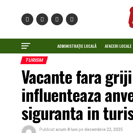
ADMINISTRAȚIE LOCALĂ
AFACERI LOCALE
TURISM
Vacante fara grij
influenteaza anve
siguranta in turi
Publicat
acum 8 luni
pe
decembrie 22, 2025