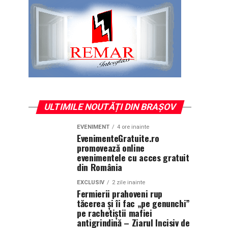
ULTIMILE NOUTĂȚI DIN BRAȘOV
EVENIMENT
4 ore inainte
EvenimenteGratuite.ro
promovează online
evenimentele cu acces gratuit
din România
EXCLUSIV
2 zile inainte
Fermierii prahoveni rup
tăcerea și îi fac „pe genunchi”
pe rachetiștii mafiei
antigrindină – Ziarul Incisiv de