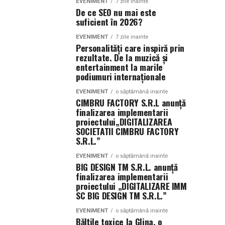
EVENIMENT
7 zile inainte
De ce SEO nu mai este
suficient în 2026?
EVENIMENT
7 zile inainte
Personalități care inspiră prin
rezultate. De la muzică și
entertainment la marile
podiumuri internaționale
EVENIMENT
o săptămână inainte
CIMBRU FACTORY S.R.L anunţă
finalizarea implementarii
proiectului„DIGITALIZAREA
SOCIETATII CIMBRU FACTORY
S.R.L.”
EVENIMENT
o săptămână inainte
BIG DESIGN TM S.R.L. anunţă
finalizarea implementarii
proiectului „DIGITALIZARE IMM
SC BIG DESIGN TM S.R.L.”
EVENIMENT
o săptămână inainte
Bălțile toxice la Glina, o