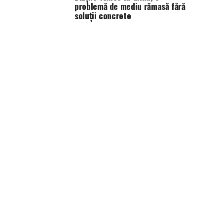
problemă de mediu rămasă fără
soluții concrete