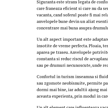
Siguranta este strans legata de confo
care franeaza eficient si care nu da se
vacanta, cand soferul poate fi mai re
anvelopele bune devin un aliat esentia
concentrare mai buna asupra drumulu
Un alt aspect important este adaptar
insotite de vreme perfecta. Ploaia, t
aparea pe traseu. Anvelopele potrivit
constanta si reduc riscul de acvaplan
sau pe drumuri necunoscute, unde reac
Confortul in turism inseamna si fluidi
sau zgomote neobisnuite, permite pasa
dormi mai bine, iar adultii ajung mai 
aceasta experienta, prin modul in car
Un alt element care influenteaza vac