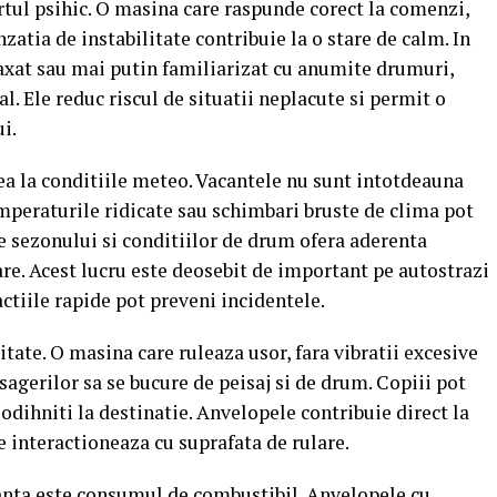
rtul psihic. O masina care raspunde corect la comenzi,
nzatia de instabilitate contribuie la o stare de calm. In
laxat sau mai putin familiarizat cu anumite drumuri,
l. Ele reduc riscul de situatii neplacute si permit o
i.
ea la conditiile meteo. Vacantele nu sunt intotdeauna
emperaturile ridicate sau schimbari bruste de clima pot
e sezonului si conditiilor de drum ofera aderenta
are. Acest lucru este deosebit de important pe autostrazi
tiile rapide pot preveni incidentele.
tate. O masina care ruleaza usor, fara vibratii excesive
gerilor sa se bucure de peisaj si de drum. Copiii pot
odihniti la destinatie. Anvelopele contribuie direct la
e interactioneaza cu suprafata de rulare.
anta este consumul de combustibil. Anvelopele cu