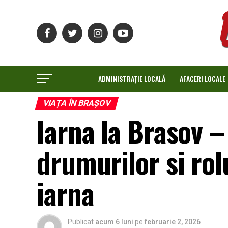
ADMINISTRAȚIE LOCALĂ
AFACERI LOCALE
VIAȚA ÎN BRAȘOV
Iarna la Brasov –
drumurilor si rol
iarna
Publicat
acum 6 luni
pe
februarie 2, 2026