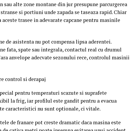
an sau alte zone montane din jur presupune parcurgerea
stranse si portiuni unde zapada se taseaza rapid. Chiar
a aceste trasee in adevarate capcane pentru masinile
rne de asistenta nu pot compensa lipsa aderentei.
ne fata, spate sau integrala, contactul real cu drumul
 Fara anvelope adecvate sezonului rece, controlul masinii
re control si derapaj
pecial pentru temperaturi scazute si suprafete
il la frig, iar profilul este gandit pentru a evacua
te caracteristici nu sunt optionale, ci vitale.
ntele de franare pot creste dramatic daca masina este
a de cativa metri poate insemna evitarea unui accident