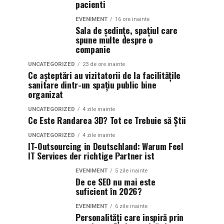
pacienti
EVENIMENT
16 ore inainte
Sala de ședințe, spațiul care
spune multe despre o
companie
UNCATEGORIZED
23 de ore inainte
Ce așteptări au vizitatorii de la facilitățile
sanitare dintr-un spațiu public bine
organizat
UNCATEGORIZED
4 zile inainte
Ce Este Randarea 3D? Tot ce Trebuie să Știi
UNCATEGORIZED
4 zile inainte
IT-Outsourcing in Deutschland: Warum Feel
IT Services der richtige Partner ist
EVENIMENT
5 zile inainte
De ce SEO nu mai este
suficient în 2026?
EVENIMENT
6 zile inainte
Personalități care inspiră prin