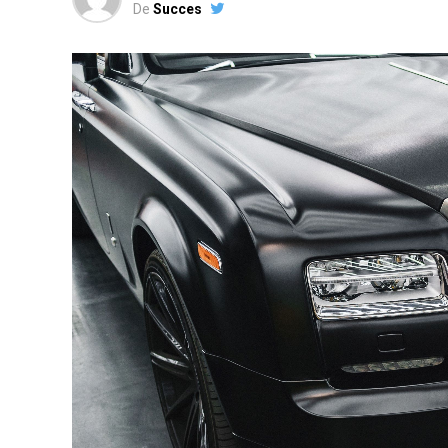
De
Succes