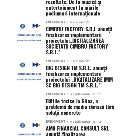
rezultate. De la muzică și
entertainment la marile
podiumuri internaționale
EVENIMENT
6 zile inainte
CIMBRU FACTORY S.R.L anunţă
finalizarea implementarii
proiectului„DIGITALIZAREA
SOCIETATII CIMBRU FACTORY
S.R.L.”
EVENIMENT
7 zile inainte
BIG DESIGN TM S.R.L. anunţă
finalizarea implementarii
proiectului „DIGITALIZARE IMM
SC BIG DESIGN TM S.R.L.”
EVENIMENT
o săptămână inainte
Bălțile toxice la Glina, o
problemă de mediu rămasă fără
soluții concrete
EVENIMENT
o săptămână inainte
AMA FINANCIAL CONSULT SRL
anunţă finalizarea