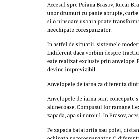
Accesul spre Poiana Brasov, Rucar Br
unor drumuri cu pante abrupte, curbe 
si o ninsoare usoara poate transform
neechipate corespunzator.
In astfel de situatii, sistemele mode
Indiferent daca vorbim despre tractiu
este realizat exclusiv prin anvelope.
devine imprevizibil.
Anvelopele de iarna ca diferenta dint
Anvelopele de iarna sunt concepute s
alunecoase. Compusul lor ramane flexib
zapada, apa si noroiul. In Brasov, aces
Pe zapada batatorita sau polei, dista
echipata necorespunzator. O diferent