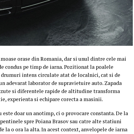
umoase orase din Romania, dar si unul dintre cele mai
e condus pe timp de iarna. Pozitionat la poalele
drumuri intens circulate atat de localnici, cat si de
e un adevarat laborator de supravietuire auto. Zapada
zute si diferentele rapide de altitudine transforma
tie, experienta si echipare corecta a masinii.
u este doar un anotimp, ci o provocare constanta. De la
pentinele spre Poiana Brasov sau catre alte statiuni
 la o ora la alta. In acest context, anvelopele de iarna