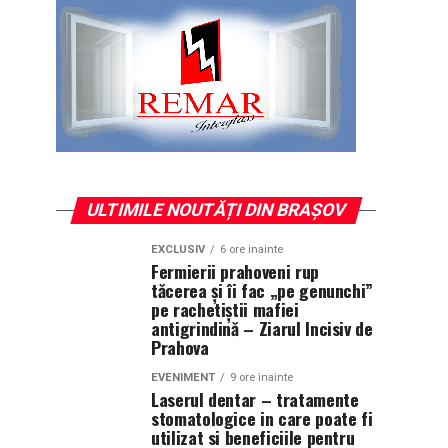
ULTIMILE NOUTĂȚI DIN BRAȘOV
EXCLUSIV
6 ore inainte
Fermierii prahoveni rup
tăcerea și îi fac „pe genunchi”
pe rachetiștii mafiei
antigrindină – Ziarul Incisiv de
Prahova
EVENIMENT
9 ore inainte
Laserul dentar – tratamente
stomatologice in care poate fi
utilizat si beneficiile pentru