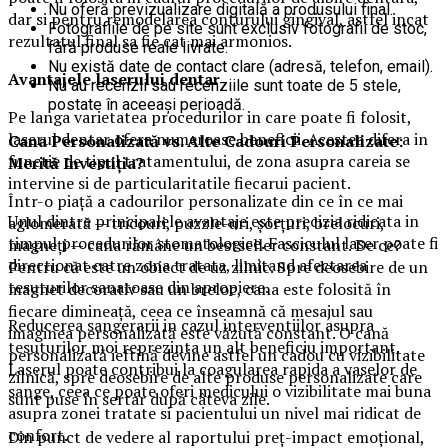
Nu oferă previzualizare digitală a produsului final.
dar si pentru remodelarea conturului gingival, astfel incat
Fotografiile de pe site sunt exclusiv fotografii de stoc,
rezultatul final sa fie cat mai armonios.
fără produse reale livrate.
Nu există date de contact clare (adresă, telefon, email).
Avantajele laserului dentar
Nu au recenzii sau recenziile sunt toate de 5 stele,
postate în aceeași perioadă.
Pe langa varietatea procedurilor in care poate fi folosit,
laserul dentar ofera numeroase beneficii. Acestea difera in
Cana Personalizată vs. Alte Cadouri Personalizate:
functie de tipul tratamentului, de zona asupra careia se
Merită Investiția?
intervine si de particularitatile fiecarui pacient.
Într-o piață a cadourilor personalizate din ce în ce mai
Unul dintre principalele avantaje este precizia ridicata in
aglomerată — tricouri, puzzle-uri, șorțuri, brelocuri,
timpul procedurilor stomatologice. Fasciculul laser poate fi
magneți — cana rămâne un bestseller constant. De ce?
directionat catre zona tratata, limitand afectarea
Pentru că este un obiect de uz zilnic. Spre deosebire de un
tesuturilor sanatoase din apropiere.
magnet decorativ sau un breloc, cana este folosită în
fiecare dimineață, ceea ce înseamnă că mesajul sau
Reducerea sangerarii in cazul interventiilor asupra
imaginea personalizată este văzută constant. O cană
tesuturilor moi reprezinta un alt beneficiu important.
personalizată ieftină devine astfel un cadou cu vizibilitate
Laserul poate contribui la coagularea rapida a vaselor de
zilnică, spre deosebire de alte produse personalizate care
sange, ceea ce poate oferi medicului o vizibilitate mai buna
sunt puse în sertar după câteva zile.
asupra zonei tratate si pacientului un nivel mai ridicat de
confort.
Din punct de vedere al raportului preț-impact emoțional,