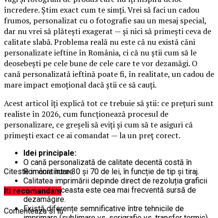
încredere. Știm exact cum te simți. Vrei să faci un cadou
frumos, personalizat cu o fotografie sau un mesaj special,
dar nu vrei să plătești exagerat — și nici să primești ceva de
calitate slabă. Problema reală nu este că nu există căni
personalizate ieftine în România, ci că nu știi cum să le
deosebești pe cele bune de cele care te vor dezamăgi. O
cană personalizată ieftină poate fi, în realitate, un cadou de
mare impact emoțional dacă știi ce să cauți.
Acest articol îți explică tot ce trebuie să știi: ce prețuri sunt
realiste în 2026, cum funcționează procesul de
personalizare, ce greșeli să eviți și cum să te asiguri că
primești exact ce ai comandat — la un preț corect.
Idei principale:
O cană personalizată de calitate decentă costă în
Citeste in continuare
România între 30 și 70 de lei, în funcție de tip și tiraj.
Calitatea imprimării depinde direct de rezoluția graficii
trimise — aceasta este cea mai frecventă sursă de
Iti recomandam
dezamăgire.
Există diferențe semnificative între tehnicile de
Comenteaza si tu
imprimare (sublimare vs. serigrafie vs. transfer termic).