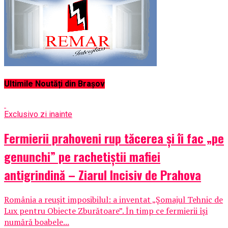
Ultimile Noutăți din Brașov
Exclusiv
o zi inainte
Fermierii prahoveni rup tăcerea și îi fac „pe
genunchi” pe rachetiștii mafiei
antigrindină – Ziarul Incisiv de Prahova
România a reușit imposibilul: a inventat „Șomajul Tehnic de
Lux pentru Obiecte Zburătoare”. În timp ce fermierii își
numără boabele...