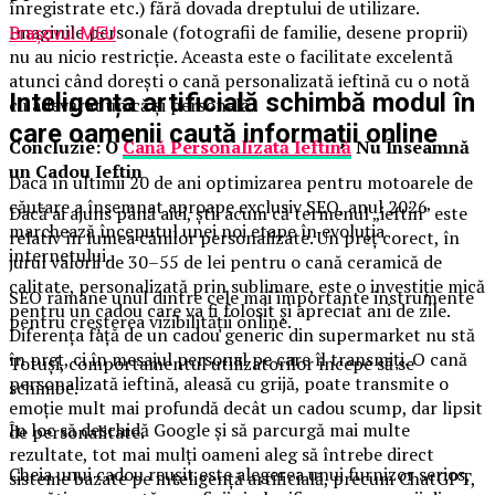
înregistrate etc.) fără dovada dreptului de utilizare.
Imaginile personale (fotografii de familie, desene proprii)
Brașovul MEU
nu au nicio restricție. Aceasta este o facilitate excelentă
atunci când dorești o cană personalizată ieftină cu o notă
Inteligența artificială schimbă modul în
cu adevărat unică și personală.
care oamenii caută informații online
Concluzie: O
Cană Personalizată Ieftină
Nu Înseamnă
un Cadou Ieftin
Dacă în ultimii 20 de ani optimizarea pentru motoarele de
căutare a însemnat aproape exclusiv SEO, anul 2026
Dacă ai ajuns până aici, știi acum că termenul „ieftin” este
marchează începutul unei noi etape în evoluția
relativ în lumea cănilor personalizate. Un preț corect, în
internetului.
jurul valorii de 30–55 de lei pentru o cană ceramică de
calitate, personalizată prin sublimare, este o investiție mică
SEO rămâne unul dintre cele mai importante instrumente
pentru un cadou care va fi folosit și apreciat ani de zile.
pentru creșterea vizibilității online.
Diferența față de un cadou generic din supermarket nu stă
în preț, ci în mesajul personal pe care îl transmiți. O cană
Totuși, comportamentul utilizatorilor începe să se
personalizată ieftină, aleasă cu grijă, poate transmite o
schimbe.
emoție mult mai profundă decât un cadou scump, dar lipsit
În loc să deschidă Google și să parcurgă mai multe
de personalitate.
rezultate, tot mai mulți oameni aleg să întrebe direct
Cheia unui cadou reușit este alegerea unui furnizor serios,
sisteme bazate pe inteligență artificială, precum ChatGPT,