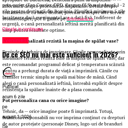
prin curier (Fan Courier, DPD, Cargus, GLS) mai adaugă 1–2
informatii despre procedurile disponibile. Detalii despre
zile pentru destinații din România. Planifică minimum 5 zile
tratamentele cu laser dentar, precum si despre alte servicii
lucrătoare dacă evenimentul are o dată fixă. Indiferent de
stomatologice, pot fi gasite pe
dentosara.ro
.
urgență, o cană personalizată ieftină merită planificată din
Citeste in continuare
timp pentru rezultate optime.
Eveniment
Cana personalizată rezistă la mașina de spălat vase?
Depinde de tehnica de imprimare. Cănile personalizate prin
De ce SEO nu mai este suficient în 2026?
sublimare termică rezistă bine la mașina de spălat vase, dar
este recomandat programul delicat și temperatura scăzută
pentru a prelungi durata de viață a imprimării. Cănile cu
transfer termic simplu se spală mai bine de mână. Când
alegi o cană personalizată ieftină, întreabă explicit despre
Publicat
rezistența la spălare înainte de a plasa comanda.
acum 6 zile
Pot personaliza cana cu orice imagine?
pe
Tehnic, da — orice imagine poate fi imprimată. Totuși,
august 1, 2026
furnizorii responsabili nu vor imprima conținut cu drepturi
de autor protejate (personaje Disney, logo-uri de branduri
De