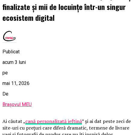
finalizate și mii de locuințe într-un singur
ecosistem digital
Publicat
acum 3 luni
pe
mai 11, 2026
De
Brașovul MEU
Ai căutat „
cană personalizată ieftină
” și ai dat peste zeci de
site-uri cu prețuri care diferă dramatic, termene de livrare
vagi și fotografii de produs care nu îți inspiră deloc