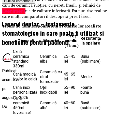
căni de ceramică subțire, cu pereți fragili, și tehnici de
transfer termic de calitate inferioară. Este un risc real pe
Eveniment
care mulți cumpărători îl descoperă prea târziu.
Laserul dentar – tratamente
Tipuri de Căni Disponibile și Prețurile lor Realiste
stomatologice in care poate fi utilizat si
Preț
Rezistență
beneficiile pentru pacienti
Tip cană
Material
mediu
la spălare
(1 buc.)
Cană
ceramică
Ceramică
25–45
Bună
standard
albă
lei
(sublimare)
330ml
Publicat
Ceramică cu
Cană magică
45–65
strat
Medie
(color la cald)
lei
acum o zi
termoactiv
Cană inox
Oțel
55–90
Foarte
pe
personalizată
inoxidabil
lei
bună
august 5, 2026
Cană
ceramică
Ceramică
40–60
Bună
De
450ml
albă
lei
(sublimare)
(oversize)