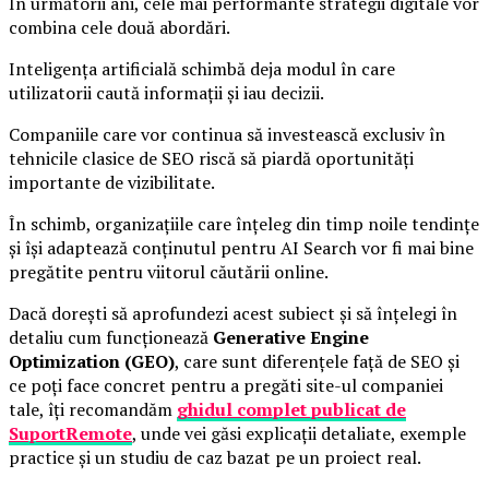
În următorii ani, cele mai performante strategii digitale vor
combina cele două abordări.
Inteligența artificială schimbă deja modul în care
utilizatorii caută informații și iau decizii.
Companiile care vor continua să investească exclusiv în
tehnicile clasice de SEO riscă să piardă oportunități
importante de vizibilitate.
În schimb, organizațiile care înțeleg din timp noile tendințe
și își adaptează conținutul pentru AI Search vor fi mai bine
pregătite pentru viitorul căutării online.
Dacă dorești să aprofundezi acest subiect și să înțelegi în
detaliu cum funcționează
Generative Engine
Optimization (GEO)
, care sunt diferențele față de SEO și
ce poți face concret pentru a pregăti site-ul companiei
tale, îți recomandăm
ghidul complet publicat de
SuportRemote
, unde vei găsi explicații detaliate, exemple
practice și un studiu de caz bazat pe un proiect real.