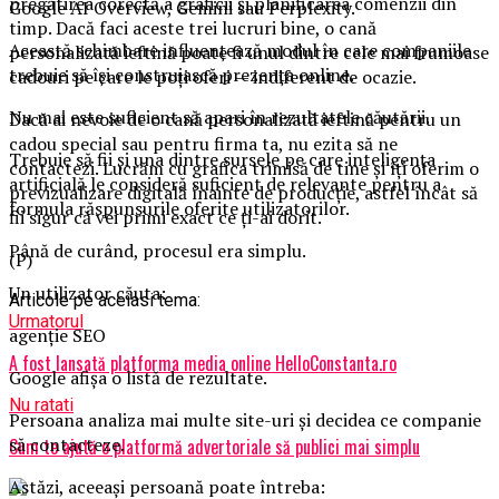
pregătirea corectă a graficii și planificarea comenzii din
Google AI Overview, Gemini sau Perplexity.
timp. Dacă faci aceste trei lucruri bine, o cană
Această schimbare influențează modul în care companiile
personalizată ieftină poate fi unul dintre cele mai frumoase
trebuie să își construiască prezența online.
cadouri pe care le poți oferi — indiferent de ocazie.
Nu mai este suficient să apari în rezultatele căutării.
Dacă ai nevoie de o cană personalizată ieftină pentru un
cadou special sau pentru firma ta, nu ezita să ne
Trebuie să fii și una dintre sursele pe care inteligența
contactezi. Lucrăm cu grafica trimisă de tine și îți oferim o
artificială le consideră suficient de relevante pentru a
previzualizare digitală înainte de producție, astfel încât să
formula răspunsurile oferite utilizatorilor.
fii sigur că vei primi exact ce ți-ai dorit.
Până de curând, procesul era simplu.
(P)
Un utilizator căuta:
Articole pe aceiasi tema:
Urmatorul
agenție SEO
A fost lansată platforma media online HelloConstanta.ro
Google afișa o listă de rezultate.
Nu ratati
Persoana analiza mai multe site-uri și decidea ce companie
să contacteze.
Cum te ajută o platformă advertoriale să publici mai simplu
Astăzi, aceeași persoană poate întreba: