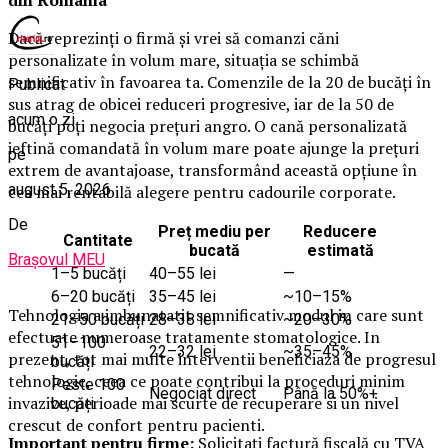
Dacă reprezinți o firmă și vrei să comanzi căni
personalizate în volum mare, situația se schimbă
semnificativ în favoarea ta. Comenzile de la 20 de bucăți în
Publicat
sus atrag de obicei reduceri progresive, iar de la 50 de
acum o zi
bucăți poți negocia prețuri angro. O cană personalizată
ieftină comandată în volum mare poate ajunge la prețuri
pe
extrem de avantajoase, transformând această opțiune în
august 5, 2026
cea mai rentabilă alegere pentru cadourile corporate.
De
Preț mediu per
Reducere
Cantitate
bucată
estimată
Brașovul MEU
1–5 bucăți
40–55 lei
—
6–20 bucăți
35–45 lei
~10–15%
Tehnologia a imbunatatit semnificativ modul in care sunt
21–50 bucăți
28–38 lei
~20–30%
efectuate numeroase tratamente stomatologice. In
51–100
22–32 lei
~35–45%
prezent, tot mai multe interventii beneficiaza de progresul
bucăți
tehnologic, ceea ce poate contribui la proceduri minim
Peste 100
Negociat direct
Până la 50%+
invazive, perioade mai scurte de recuperare si un nivel
bucăți
crescut de confort pentru pacienti.
Important pentru firme:
Solicitați factură fiscală cu TVA