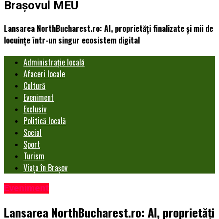
Brașovul MEU
Lansarea NorthBucharest.ro: AI, proprietăți finalizate și mii de
locuințe într-un singur ecosistem digital
Administrație locală
Afaceri locale
Cultură
Eveniment
Exclusiv
Politică locală
Social
Sport
Turism
Viața în Brașov
Eveniment
Lansarea NorthBucharest.ro: AI, proprietăți