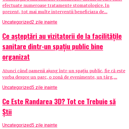
efectuate numeroase tratamente stomatologice. In
prezent, tot mai multe interventii beneficiaza de...
Uncategorized
2 zile inainte
Ce așteptări au vizitatorii de la facilitățile
sanitare dintr-un spațiu public bine
organizat
Atunci când oamenii ajung într-un spațiu public, fie că este
vorba despre un parc, o zonă de evenimente, un târg,...
Uncategorized
5 zile inainte
Ce Este Randarea 3D? Tot ce Trebuie să
Știi
Uncategorized
5 zile inainte