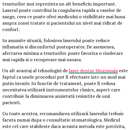
tesuturilor moi reprezinta un alt beneficiu important.
Laserul poate contribui la coagularea rapida a vaselor de
sange, ceea ce poate oferi medicului o vizibilitate mai buna
asupra zonei tratate si pacientului un nivel mai ridicat de
confort.
In anumite situatii, folosirea laserului poate reduce
inflamatia si disconfortul postoperator. De asemenea,
afectarea minima a tesuturilor poate favoriza o vindecare
mai rapida si o recuperare mai usoara.
Un alt avantaj al tehnologiei de
laser dentar Mogosoaia
este
faptul ca unele proceduri pot fi efectuate intr-un mod mai
putin invaziv. In functie de tratament, poate fi redusa
necesitatea utilizarii instrumentelor clasice, aspect care
contribuie la diminuarea anxietatii resimtite de unii
pacienti.
Cu toate acestea, recomandarea utilizarii laserului trebuie
facuta numai dupa o consultatie stomatologica. Medicul
este cel care stabileste daca aceasta metoda este potrivita,