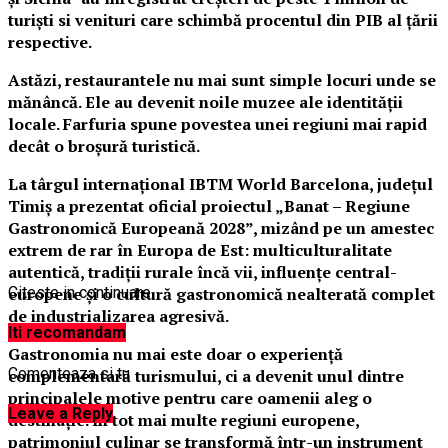
turiști si venituri care schimbă procentul din PIB al țării
respective.
Astăzi, restaurantele nu mai sunt simple locuri unde se
mănâncă. Ele au devenit noile muzee ale identității
locale. Farfuria spune povestea unei regiuni mai rapid
decât o broșură turistică.
La târgul internațional IBTM World Barcelona, județul
Timiș a prezentat oficial proiectul „Banat – Regiune
Gastronomică Europeană 2028”, mizând pe un amestec
extrem de rar în Europa de Est: multiculturalitate
autentică, tradiții rurale încă vii, influențe central-
europene și o cultură gastronomică nealterată complet
Citeste in continuare
de industrializarea agresivă.
Iti recomandam
Gastronomia nu mai este doar o experiență
Comenteaza si tu
complementară turismului, ci a devenit unul dintre
principalele motive pentru care oamenii aleg o
Leave a Reply
destinație. În tot mai multe regiuni europene,
patrimoniul culinar se transformă într-un instrument