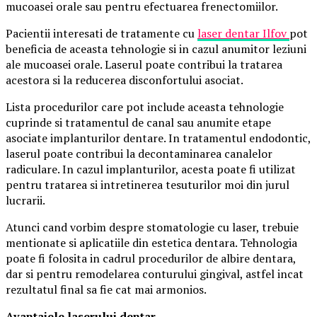
mucoasei orale sau pentru efectuarea frenectomiilor.
Pacientii interesati de tratamente cu
laser dentar Ilfov
pot
beneficia de aceasta tehnologie si in cazul anumitor leziuni
ale mucoasei orale. Laserul poate contribui la tratarea
acestora si la reducerea disconfortului asociat.
Lista procedurilor care pot include aceasta tehnologie
cuprinde si tratamentul de canal sau anumite etape
asociate implanturilor dentare. In tratamentul endodontic,
laserul poate contribui la decontaminarea canalelor
radiculare. In cazul implanturilor, acesta poate fi utilizat
pentru tratarea si intretinerea tesuturilor moi din jurul
lucrarii.
Atunci cand vorbim despre stomatologie cu laser, trebuie
mentionate si aplicatiile din estetica dentara. Tehnologia
poate fi folosita in cadrul procedurilor de albire dentara,
dar si pentru remodelarea conturului gingival, astfel incat
rezultatul final sa fie cat mai armonios.
Avantajele laserului dentar