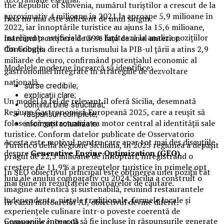
the Republic of Slovenia, numărul turiștilor a crescut de la
aproximativ 4 milioane în 2021 la aproape 5,9 milioane în
Însă nu mai este suficient de unul singur.
2022, iar înnoptările turistice au ajuns la 15,6 milioane,
Inteligența artificială nu se limitează la analiza pozițiilor
marcând o creștere de 39% față de anul anterior.
din Google.
Contribuția directă a turismului la PIB-ul țării a atins 2,9
miliarde de euro, confirmând potențialul economic al
Modelele moderne încearcă să identifice:
gastronomiei integrate în strategiile de dezvoltare
națională.
surse credibile;
explicații clare;
Un model la fel de relevant îl oferă Sicilia, desemnată
conținut bine structurat;
Regiune Gastronomică Europeană 2025, care a reușit să
răspunsuri complete;
folosească gastronomia ca motor central al identității sale
informații actualizate.
turistice. Conform datelor publicate de Osservatorio
Acesta este motivul pentru care apar tot mai des discuțiile
Turistico della Regione Siciliana, în 2025 regiunea a depășit
despre
Generative Engine Optimization (GEO)
.
pragul de 22,5 milioane de înnoptări, înregistrând o
creștere de 11,9% a prezențelor turistice în primele opt
În SEO obiectivul principal este obținerea unei poziții cât
luni ale anului comparativ cu 2024. Sicilia a construit o
mai bune în rezultatele motoarelor de căutare.
imagine autentică și sustenabilă, reunind restaurantele
independente, piețele tradiționale, fermele locale și
În cazul motoarelor AI, obiectivul devine diferit.
experiențele culinare într-o poveste coerentă de
Companiile încearcă să fie incluse în răspunsurile generate
promovare culturală.