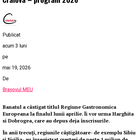
Publicat
acum 3 luni
pe
mai 19, 2026
De
Brașovul MEU
Banatul a câstigat titlul Regiune Gastronomica
Europeana la finalul lunii aprilie. Îi vor urma Harghita
si Dobrogea, care au depus deja înscrisurile.
În anii trecuți, regiunile câștigătoare- de exemplu Sibiu
și Sicilia- au înregistrat creșteri de peste 1 milion de