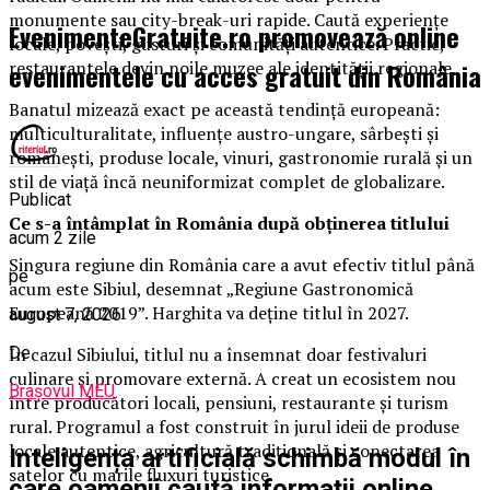
monumente sau city-break-uri rapide. Caută experiențe
EvenimenteGratuite.ro promovează online
locale, povești, gusturi și comunități autentice. Practic,
evenimentele cu acces gratuit din România
restaurantele devin noile muzee ale identității regionale.
Banatul mizează exact pe această tendință europeană:
multiculturalitate, influențe austro-ungare, sârbești și
românești, produse locale, vinuri, gastronomie rurală și un
stil de viață încă neuniformizat complet de globalizare.
Publicat
Ce s-a întâmplat în România după obținerea titlului
acum 2 zile
Singura regiune din România care a avut efectiv titlul până
pe
acum este Sibiul, desemnat „Regiune Gastronomică
Europeană 2019”. Harghita va deține titlul în 2027.
august 7, 2026
De
În cazul Sibiului, titlul nu a însemnat doar festivaluri
culinare și promovare externă. A creat un ecosistem nou
Brașovul MEU
între producători locali, pensiuni, restaurante și turism
rural. Programul a fost construit în jurul ideii de produse
locale autentice, agricultură tradițională și conectarea
Inteligența artificială schimbă modul în
satelor cu marile fluxuri turistice.
care oamenii caută informații online