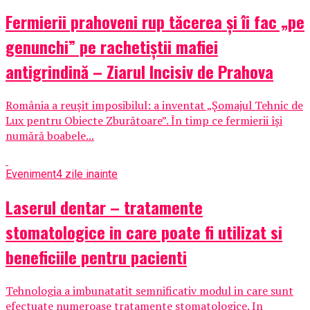
Fermierii prahoveni rup tăcerea și îi fac „pe
genunchi” pe rachetiștii mafiei
antigrindină – Ziarul Incisiv de Prahova
România a reușit imposibilul: a inventat „Șomajul Tehnic de
Lux pentru Obiecte Zburătoare”. În timp ce fermierii își
numără boabele...
Eveniment
4 zile inainte
Laserul dentar – tratamente
stomatologice in care poate fi utilizat si
beneficiile pentru pacienti
Tehnologia a imbunatatit semnificativ modul in care sunt
efectuate numeroase tratamente stomatologice. In