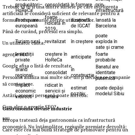
producători–
consolidată
în formare
prin
Trebuie să fii și una dintre sursele pe care inteligența
HoReCa
infrastructură
artificială le consideră suficient de relevante pentru a
foarte
formula răspunsurile oferite utilizatorilor.
Promovare
susținută
lansată la
ridicată în
europeană
de IGCAT
Barcelona
2019
Până de curând, procesul era simplu.
poate
Turism rural
revitalizat
în creștere
exploda în
Un utilizator căuta:
sate și crame
agenție SEO
Investiții
creștere în
foarte
anticipate
private
HoReCa
probabile
Google afișa o listă de rezultate.
Banatul are
Brand
în
consolidat
identitate
regional
construcție
Persoana analiza mai multe site-uri și decidea ce companie
puternică
să contacteze.
Impact
ridicat în
estimat
poate depăși
economic
servicii și
pozitiv
modelul Sibiu
Astăzi, aceeași persoană poate întreba:
indirect
turism
Cum aleg o agenție SEO?
Gastronomia devine industrie
sau
Europa tratează deja gastronomia ca infrastructură
economică. Nu întâmplător, regiunile premiate dezvoltă:
Care este cea mai bună strategie de promovare pentru un