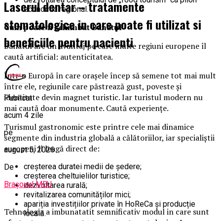
Laserul dentar – tratamente
economic regional.
stomatologice in care poate fi utilizat si
Cum poate fi schimbat Banatul
beneficiile pentru pacienti
Banatul are un avantaj pe care multe regiuni europene îl
caută artificial: autenticitatea.
Într-o Europă în care orașele încep să semene tot mai mult
între ele, regiunile care păstrează gust, poveste și
identitate devin magnet turistic. Iar turistul modern nu
Publicat
mai caută doar monumente. Caută experiențe.
acum 4 zile
Turismul gastronomic este printre cele mai dinamice
pe
segmente din industria globală a călătoriilor, iar specialiștii
europeni îl leagă direct de:
august 5, 2026
creșterea duratei medii de ședere;
De
creșterea cheltuielilor turistice;
Brașovul MEU
dezvoltarea rurală;
revitalizarea comunităților mici;
apariția investițiilor private în HoReCa și producție
Tehnologia a imbunatatit semnificativ modul in care sunt
locală.