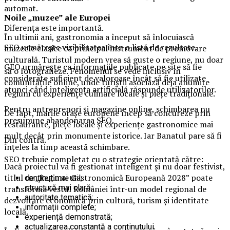
automat.
Noile „muzee” ale Europei
Diferența este importantă.
În ultimii ani, gastronomia a început să înlocuiască
SEO urmărește vizibilitatea într-o listă de rezultate.
muzeele clasice ca principal instrument de promovare
culturală. Turistul modern vrea să guste o regiune, nu doar
GEO urmărește ca informațiile publicate pe site să fie
să o fotografieze. Fenomenul se vede inclusiv în
considerate suficient de valoroase încât să fie utilizate
comunitățile online, unde turiștii asociază deja anumite
atunci când inteligența artificială răspunde utilizatorilor.
regiuni cu experiențe culinare locale și piețe tradiționale.
Pentru antreprenori și magazine online, schimbarea nu
De fapt, marile orașe europene încep să concureze prin
presupune abandonarea SEO.
restaurante, piețe locale și experiențe gastronomice mai
mult decât prin monumente istorice. Iar Banatul pare să fi
Din contră.
înțeles la timp această schimbare.
SEO trebuie completat cu o strategie orientată către:
Dacă proiectul va fi gestionat inteligent și nu doar festivist,
titlul de „Regiune Gastronomică Europeană 2028” poate
conținut mai util;
structură mai clară;
transforma vestul României într-un model regional de
autoritate tematică;
dezvoltare economică prin cultură, turism și identitate
informații complete;
locală.
experiență demonstrată;
actualizarea constantă a conținutului.