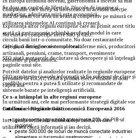
În Europa ultimului deceniu, gastronomia a încetat să mai
fie doar un capitol de lifestyle. Dincolo de imagine și
Companiile care încep să investească în această direcție
marketing, adevărata miză este economică.
încă de acum vor avea un avantaj competitiv pe măsură ce
utilizarea sistemelor AI continuă să crească.
Experiența altor regiuni europene care au primit acest titlu
arată că gastronomia schimbă profund modul în care
Nu există o competiție între SEO și GEO.
circulă banii într-o comunitate. Nu doar restaurantele
câștigă, ci întreg ecosistemul local: ferme mici, producători
Cele două discipline se completează.
artizanali, pensiuni, crame, transport, evenimente
SEO ajută motoarele de căutare să descopere și să înțeleagă
culturale și piața muncii.
paginile unui site.
Potrivit datelor și analizelor realizate în regiunile europene
GEO urmărește ca acele informații să fie suficient de clare și
premiate de IGCAT, titlul a produs efecte vizibile în doar
credibile pentru a putea fi utilizate și recomandate de
câțiva ani.
sistemele bazate pe inteligență artificială.
Ce s-a întâmplat în alte regiuni europene
În următorii ani, cele mai performante strategii digitale vor
Catalonia – Regiune Gastronomică Europeană 2016
combina cele două abordări.
gastronomia reprezintă aproximativ 20% din PIB-ul
Inteligența artificială schimbă deja modul în care
regional;
utilizatorii caută informații și iau decizii.
peste 500.000 de locuri de muncă conectate industriei
alimentare și turismului gastronomic;