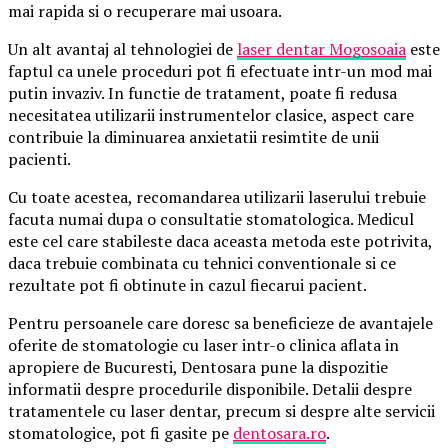
mai rapida si o recuperare mai usoara.
Un alt avantaj al tehnologiei de
laser dentar Mogosoaia
este
faptul ca unele proceduri pot fi efectuate intr-un mod mai
putin invaziv. In functie de tratament, poate fi redusa
necesitatea utilizarii instrumentelor clasice, aspect care
contribuie la diminuarea anxietatii resimtite de unii
pacienti.
Cu toate acestea, recomandarea utilizarii laserului trebuie
facuta numai dupa o consultatie stomatologica. Medicul
este cel care stabileste daca aceasta metoda este potrivita,
daca trebuie combinata cu tehnici conventionale si ce
rezultate pot fi obtinute in cazul fiecarui pacient.
Pentru persoanele care doresc sa beneficieze de avantajele
oferite de stomatologie cu laser intr-o clinica aflata in
apropiere de Bucuresti, Dentosara pune la dispozitie
informatii despre procedurile disponibile. Detalii despre
tratamentele cu laser dentar, precum si despre alte servicii
stomatologice, pot fi gasite pe
dentosara.ro
.