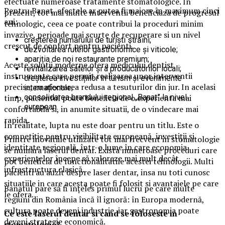
efectuate numeroase tratamente stomatologice. In
Pentru Banat, efectele ar putea fi majore în maximum cinci
prezent, tot mai multe interventii beneficiaza de progresul
ani:
tehnologic, ceea ce poate contribui la proceduri minim
invazive, perioade mai scurte de recuperare si un nivel
creșterea numărului de turiști străini;
crescut de confort pentru pacienti.
dezvoltarea rutelor gastronomice și viticole;
apariția de noi restaurante premium;
Aceste solutii moderne ofera medicului dentist
revitalizarea satelor și a producătorilor locali;
instrumente care permit realizarea unor interventii
creșterea investițiilor în turism și evenimente
precise, cu afectarea redusa a tesuturilor din jur. In acelasi
internaționale;
timp, pacientul poate beneficia de o experienta mai
consolidarea brandului regional „Banat” la nivel
european.
confortabila si, in anumite situatii, de o vindecare mai
rapida.
În realitate, lupta nu este doar pentru un titlu. Este o
competiție pentru vizibilitate europeană, investiții și
Printre inovatiile utilizate tot mai frecvent in stomatologie
identitate regională, într-o lume în care economia
se numara laserul dentar. Exista numeroase proceduri care
experiențelor începe să valoreze mai mult decât
pot beneficia de functionalitatile acestei tehnologii. Multi
infrastructura clasică.
pacienti au auzit despre laser dentar, insa nu toti cunosc
situatiile in care acesta poate fi folosit si avantajele pe care
Banatul pare să fi înțeles primul lucru pe care multe
le ofera.
regiuni din România încă îl ignoră: în Europa modernă,
cultura poate deveni industrie, iar gastronomia poate
Ce este laserul dentar si cand se foloseste in
deveni strategie economică.
stomatologie?