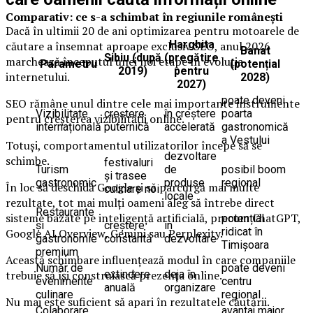
Comparativ: ce s-a schimbat în regiunile românești
Dacă în ultimii 20 de ani optimizarea pentru motoarele de
Harghita
căutare a însemnat aproape exclusiv SEO, anul 2026
Banat
Sibiu (după
(pregătire
marchează începutul unei noi etape în evoluția
Parametru
(potențial
2019)
pentru
internetului.
2028)
2027)
poate deveni
SEO rămâne unul dintre cele mai importante instrumente
Vizibilitate
creștere
în creștere
poarta
pentru creșterea vizibilității online.
internațională
puternică
accelerată
gastronomică
a Vestului
Totuși, comportamentul utilizatorilor începe să se
dezvoltare
schimbe.
festivaluri
Turism
de
posibil boom
și trasee
gastronomic
produse
regional
În loc să deschidă Google și să parcurgă mai multe
culinare noi
locale
rezultate, tot mai mulți oameni aleg să întrebe direct
Restaurante
sisteme bazate pe inteligență artificială, precum ChatGPT,
potențial
și
creștere
în
ridicat în
Google AI Overview, Gemini sau Perplexity.
gastronomie
constantă
dezvoltare
Timișoara
premium
Această schimbare influențează modul în care companiile
Număr de
poate deveni
extindere
deja în
trebuie să își construiască prezența online.
evenimente
centru
anuală
organizare
culinare
regional
Nu mai este suficient să apari în rezultatele căutării.
Colaborare
avantaj major