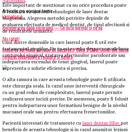
Nationalul
.
Este important de mentionat ca nu orice procedura poate
fi realizata cu ajutorul tehnologiei de laser dentar
Articole pe aceiasi tema:
Urmatorul
Mogosoaia. Alegerea metodei potrivite depinde de
evaluarea efectuata de medicul dentist, de tipul afectiunii si
Recuperarea după cezariană — Ce este normal și ce nu
de rezultatele urmarite.
Nu ratati
Unul dintre domeniile in care laserul poate fi util este
tratamentul gingiilor. Fie ca este vorba despre remodelarea
Evadarea perfectă aproape de București: Casa 3 Căței Veseli din Seciu,
conturului gingival, tratarea afectiunilor parodontale sau
refugiul ideal pentru relaxare și natură
indepartarea excesului de tesut gingival, laserul poate
reprezenta o solutie eficienta si precisa.
O alta ramura in care aceasta tehnologie poate fi utilizata
este chirurgia orala. In cazul unor interventii chirurgicale
cu un grad redus de complexitate, laserul poate permite
realizarea unor incizii precise. De asemenea, poate fi folosit
pentru indepartarea unor formatiuni benigne de la nivelul
mucoasei orale sau pentru efectuarea frenectomiilor.
Pacientii interesati de tratamente cu
laser dentar Ilfov
pot
beneficia de aceasta tehnologie si in cazul anumitor leziuni