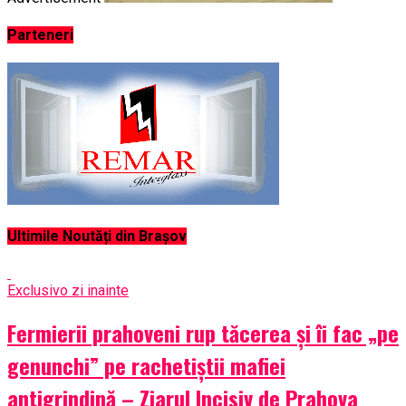
Parteneri
Ultimile Noutăți din Brașov
Exclusiv
o zi inainte
Fermierii prahoveni rup tăcerea și îi fac „pe
genunchi” pe rachetiștii mafiei
antigrindină – Ziarul Incisiv de Prahova