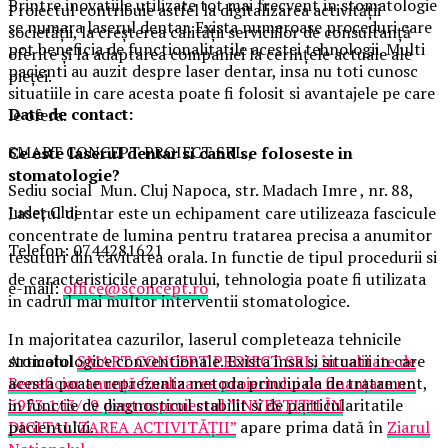
Printre inovatiile utilizate tot mai frecvent in stomatologie
Proiectul contribuie astfel la digitalizarea activității
se numara laserul dentar. Exista numeroase proceduri care
societății, la creșterea calității serviciilor de consultanță
pot beneficia de functionalitatile acestei tehnologii. Multi
oferite și la adaptarea companiei la cerințele actuale ale
pacienti au auzit despre laser dentar, insa nu toti cunosc
pieței.
situatiile in care acesta poate fi folosit si avantajele pe care
Date de contact:
le ofera.
SMART CONCEPT PROIECT SRL.,
Ce este laserul dentar si cand se foloseste in
stomatologie?
Sediu social Mun. Cluj Napoca, str. Madach Imre , nr. 88,
Județ Cluj
Laserul dentar este un echipament care utilizeaza fascicule
concentrate de lumina pentru tratarea precisa a anumitor
Telefon: 0744281621
tesuturi din cavitatea orala. In functie de tipul procedurii si
de caracteristicile aparatului, tehnologia poate fi utilizata
e-mail:
office@sconcept.ro
in cadrul mai multor interventii stomatologice.
In majoritatea cazurilor, laserul completeaza tehnicile
stomatologice conventionale. Exista insa si situatii in care
Articolul
SMART CONCEPT PROIECT SRL, în calitate de
acesta poate reprezenta metoda principala de tratament,
Beneficiar anunță finalizarea proiectului de finanțare nr.
in functie de diagnosticul stabilit si de particularitatile
5973.1/i3/c9 pentru proiectul ”INVESTIȚII ÎN
pacientului.
DIGITALIZAREA ACTIVITĂȚII”
apare prima dată în
Ziarul