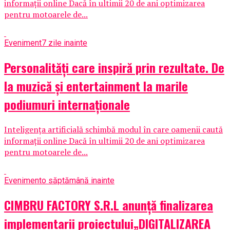
informații online Dacă în ultimii 20 de ani optimizarea
pentru motoarele de...
Eveniment
7 zile inainte
Personalități care inspiră prin rezultate. De
la muzică și entertainment la marile
podiumuri internaționale
Inteligența artificială schimbă modul în care oamenii caută
informații online Dacă în ultimii 20 de ani optimizarea
pentru motoarele de...
Eveniment
o săptămână inainte
CIMBRU FACTORY S.R.L anunţă finalizarea
implementarii proiectului„DIGITALIZAREA