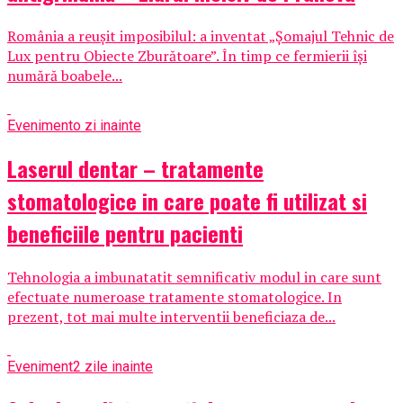
România a reușit imposibilul: a inventat „Șomajul Tehnic de
Lux pentru Obiecte Zburătoare”. În timp ce fermierii își
numără boabele...
Eveniment
o zi inainte
Laserul dentar – tratamente
stomatologice in care poate fi utilizat si
beneficiile pentru pacienti
Tehnologia a imbunatatit semnificativ modul in care sunt
efectuate numeroase tratamente stomatologice. In
prezent, tot mai multe interventii beneficiaza de...
Eveniment
2 zile inainte