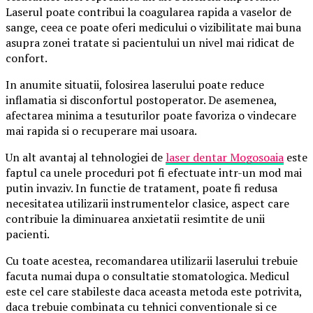
Laserul poate contribui la coagularea rapida a vaselor de
sange, ceea ce poate oferi medicului o vizibilitate mai buna
asupra zonei tratate si pacientului un nivel mai ridicat de
confort.
In anumite situatii, folosirea laserului poate reduce
inflamatia si disconfortul postoperator. De asemenea,
afectarea minima a tesuturilor poate favoriza o vindecare
mai rapida si o recuperare mai usoara.
Un alt avantaj al tehnologiei de
laser dentar Mogosoaia
este
faptul ca unele proceduri pot fi efectuate intr-un mod mai
putin invaziv. In functie de tratament, poate fi redusa
necesitatea utilizarii instrumentelor clasice, aspect care
contribuie la diminuarea anxietatii resimtite de unii
pacienti.
Cu toate acestea, recomandarea utilizarii laserului trebuie
facuta numai dupa o consultatie stomatologica. Medicul
este cel care stabileste daca aceasta metoda este potrivita,
daca trebuie combinata cu tehnici conventionale si ce