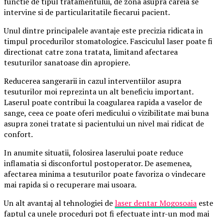
functie de tipul tratamentului, de zona asupra careia se
intervine si de particularitatile fiecarui pacient.
Unul dintre principalele avantaje este precizia ridicata in
timpul procedurilor stomatologice. Fasciculul laser poate fi
directionat catre zona tratata, limitand afectarea
tesuturilor sanatoase din apropiere.
Reducerea sangerarii in cazul interventiilor asupra
tesuturilor moi reprezinta un alt beneficiu important.
Laserul poate contribui la coagularea rapida a vaselor de
sange, ceea ce poate oferi medicului o vizibilitate mai buna
asupra zonei tratate si pacientului un nivel mai ridicat de
confort.
In anumite situatii, folosirea laserului poate reduce
inflamatia si disconfortul postoperator. De asemenea,
afectarea minima a tesuturilor poate favoriza o vindecare
mai rapida si o recuperare mai usoara.
Un alt avantaj al tehnologiei de
laser dentar Mogosoaia
este
faptul ca unele proceduri pot fi efectuate intr-un mod mai