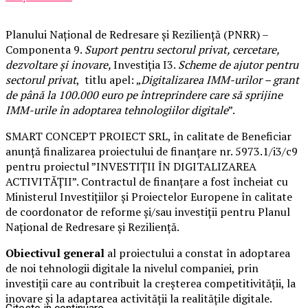
Planului Național de Redresare și Reziliență (PNRR) –
Componenta 9.
Suport pentru sectorul privat, cercetare,
dezvoltare și inovare,
Investiția I3.
Scheme de ajutor pentru
sectorul privat
, titlu apel: „
Digitalizarea IMM-urilor – grant
de până la 100.000 euro pe întreprindere care să sprijine
IMM-urile în adoptarea tehnologiilor digitale
”.
SMART CONCEPT PROIECT SRL, în calitate de Beneficiar
anunță finalizarea proiectului de finanțare nr. 5973.1/i3/c9
pentru proiectul ”INVESTIȚII ÎN DIGITALIZAREA
ACTIVITĂȚII”. Contractul de finanțare a fost încheiat cu
Ministerul Investițiilor și Proiectelor Europene în calitate
de coordonator de reforme și/sau investiții pentru Planul
Național de Redresare și Reziliență.
Obiectivul general
al proiectului a constat în adoptarea
de noi tehnologii digitale la nivelul companiei, prin
investiții care au contribuit la creșterea competitivității, la
inovare și la adaptarea activității la realitățile digitale.