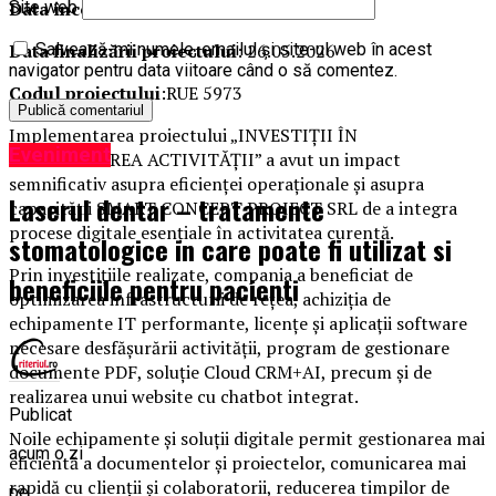
Data începerii proiectului
: 17.02.2025
Site web
Data finalizării proiectului
: 26.05.2026
Salvează-mi numele, emailul și site-ul web în acest
navigator pentru data viitoare când o să comentez.
Codul proiectului
:RUE 5973
Implementarea proiectului „INVESTIȚII ÎN
Eveniment
DIGITALIZAREA ACTIVITĂȚII” a avut un impact
semnificativ asupra eficienței operaționale și asupra
Laserul dentar – tratamente
capacității SMART CONCEPT PROIECT SRL de a integra
procese digitale esențiale în activitatea curentă.
stomatologice in care poate fi utilizat si
Prin investițiile realizate, compania a beneficiat de
beneficiile pentru pacienti
optimizarea infrastructurii de rețea, achiziția de
echipamente IT performante, licențe și aplicații software
necesare desfășurării activității, program de gestionare
documente PDF, soluție Cloud CRM+AI, precum și de
realizarea unui website cu chatbot integrat.
Publicat
Noile echipamente și soluții digitale permit gestionarea mai
acum o zi
eficientă a documentelor și proiectelor, comunicarea mai
rapidă cu clienții și colaboratorii, reducerea timpilor de
pe