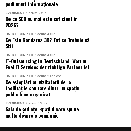
podiumuri internaționale
Das Nearshore-Modell: Paris
EVENIMENT
acum 5 zile
De ce SEO nu mai este suficient în
plus Rumänien und Moldawien
2026?
Der Hauptsitz von Feel IT Services liegt in Paris, die
UNCATEGORIZED
acum 4 zile
Ce Este Randarea 3D? Tot ce Trebuie să
technischen Teams sitzen in Rumänien und Moldawien.
Știi
Das ist kein Zufall: Beide Länder haben eine solide
Tradition in der Informatik-Ausbildung, liegen in einer
UNCATEGORIZED
acum 4 zile
IT-Outsourcing in Deutschland: Warum
für die tägliche Zusammenarbeit praktikablen Zeitzone,
Feel IT Services der richtige Partner ist
und die Kostenstruktur liegt deutlich unter der eines
rein lokalen deutschen Teams.
UNCATEGORIZED
acum 20 de ore
Ce așteptări au vizitatorii de la
facilitățile sanitare dintr-un spațiu
Im Vergleich zu Offshore-Modellen mit großem
public bine organizat
Zeitunterschied — etwa Teams in Südostasien — fällt bei
Nearshore vor allem die einfachere Abstimmung im
EVENIMENT
acum 13 ore
Sala de ședințe, spațiul care spune
Tagesgeschäft auf: Meetings lassen sich ohne
multe despre o companie
Nachtschichten planen, Reaktionszeiten sind kürzer.