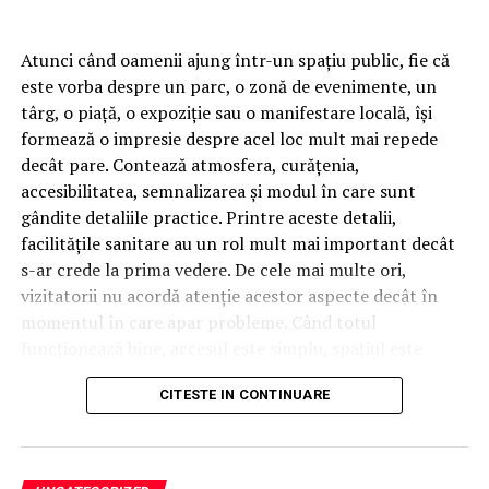
Atunci când oamenii ajung într-un spațiu public, fie că
este vorba despre un parc, o zonă de evenimente, un
târg, o piață, o expoziție sau o manifestare locală, își
Experiență dedicată unei singure mărci
formează o impresie despre acel loc mult mai repede
decât pare. Contează atmosfera, curățenia,
Deschiderea service-ului din Sibiu vine într-un moment
accesibilitatea, semnalizarea și modul în care sunt
în care cererea pentru servicii auto specializate,
gândite detaliile practice. Printre aceste detalii,
transparente și realizate cu echipamente performante
facilitățile sanitare au un rol mult mai important decât
este în continuă creștere. bForce își păstrează aceeași
s-ar crede la prima vedere. De cele mai multe ori,
direcție care a definit activitatea companiei încă de la
vizitatorii nu acordă atenție acestor aspecte decât în
început: concentrarea pe un singur brand și dezvoltarea
momentul în care apar probleme. Când totul
unei expertize aprofundate în diagnosticarea,
funcționează bine, accesul este simplu, spațiul este
întreținerea și repararea automobilelor BMW.
curat, iar experiența generală rămâne una firească. În
CITESTE IN CONTINUARE
schimb, atunci când lipsesc condițiile minime de
Servicii specializate și echipamente performante
confort, întreaga percepție asupra locului se poate
schimba rapid. Tocmai de aceea, într-un spațiu public
În noua locație, clienții vor avea acces la servicii de
bine organizat, zona sanitară nu este doar o
mentenanță, diagnoză, reparații mecanice, curățare și