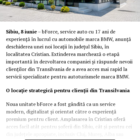
Sibiu, 8 iunie
– bForce, service auto cu 17 ani de
experiență în lucrul cu automobile marca BMW, anunță
deschiderea unei noi locații în județul Sibiu, în
localitatea Cristian. Extinderea marchează o etapă
importantă în dezvoltarea companiei și răspunde nevoii
clienților din Transilvania de a avea acces mai rapid la
servicii specializate pentru autoturismele marca BMW.
O locație strategică pentru clienții din Transilvania
Noua unitate bForce a fost gândită ca un service
modern, digitalizat și orientat către o experiență
premium pentru client. Amplasarea în Cristian oferă
acces facil atât pentru șoferii din Sibiu, cât și pentru cei
din județele apropiate, inclusiv Cluj, Mureș, Alba sau