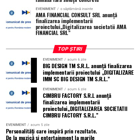
Infrastruktur- und Cloud-Betrieb.
EVENIMENT
o săptămână inainte
Laufende
AMA FINANCIAL CONSULT SRL anunţă
Überwachung von Netzwerken und Cloud-Umgebungen,
finalizarea implementarii
mit dem Ziel, Ausfälle zu verhindern statt sie
proiectului„Digitalizarea societatii AMA
FINANCIAL SRL”
nachträglich zu reparieren.
Anwendungswartung.
Die im Alltag unsichtbare
TOP ȘTIRI
Arbeit: Fehler beheben, Updates einspielen,
EVENIMENT
acum 6 zile
Performance nachjustieren, bevor Nutzer etwas
BIG DESIGN TM S.R.L. anunţă finalizarea
merken.
implementarii proiectului „DIGITALIZARE
IMM SC BIG DESIGN TM S.R.L.”
Cybersecurity.
Penetrationstests und
Schwachstellenanalysen, angepasst an die jeweilige
EVENIMENT
acum 6 zile
CIMBRU FACTORY S.R.L anunţă
technische Umgebung statt nach Schema F.
finalizarea implementarii
proiectului„DIGITALIZAREA SOCIETATII
Technischer Support.
Teams, die je nach Kritikalität
CIMBRU FACTORY S.R.L.”
auch außerhalb üblicher Geschäftszeiten erreichbar sind
EVENIMENT
acum 5 zile
— relevant vor allem für Unternehmen mit
Personalități care inspiră prin rezultate.
internationalen Kunden oder zeitkritischen Diensten.
De la muzică și entertainment la marile