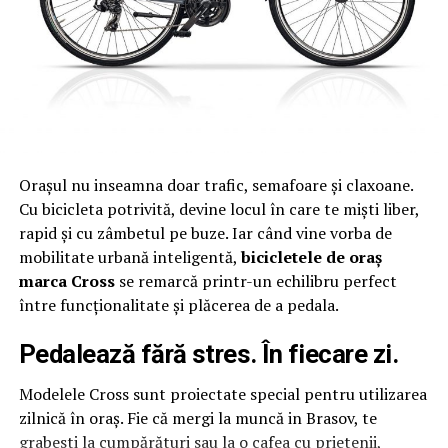
Orașul nu inseamna doar trafic, semafoare și claxoane.
Cu bicicleta potrivită, devine locul în care te miști liber,
rapid și cu zâmbetul pe buze. Iar când vine vorba de
mobilitate urbană inteligentă,
bicicletele de oraș
marca Cross
se remarcă printr-un echilibru perfect
F.E.I.B. reunește cinci organizații specializate din
între funcționalitate și plăcerea de a pedala.
întreaga Europă, fiecare contribuind cu expertiza sa
unică în programarea sporturilor incluzive:
Pedalează fără stres. În fiecare zi.
– Accademia Scherma Milano (Italia): conducând
Modelele Cross sunt proiectate special pentru utilizarea
proiectul, această academie de scrimă este afiliată
zilnică în oraș. Fie că mergi la muncă in Brasov, te
Federației Italiene de Scrimă, Comitetului Olimpic
grabesti la cumpărături sau la o cafea cu prietenii,