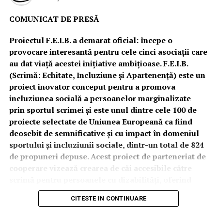
URMATORUL
Corona Brașov va înfrunta MAC Budapesta, în
COMUNICAT DE PRESĂ
semifinalele Erste Liga
NU RATATI
Proiectul F.E.I.B. a demarat oficial: începe o
Maratonul Zapezii, editia a VII-a, la Rasnov
provocare interesantă pentru cele cinci asociații care
au dat viață acestei inițiative ambițioase. F.E.I.B.
(Scrimă: Echitate, Incluziune și Apartenență) este un
proiect inovator conceput pentru a promova
incluziunea socială a persoanelor marginalizate
prin sportul scrimei și este unul dintre cele 100 de
proiecte selectate de Uniunea Europeană ca fiind
deosebit de semnificative și cu impact în domeniul
sportului și incluziunii sociale, dintr-un total de 824
de propuneri depuse. Acest proiect de parteneriat de
cooperare vizează crearea de căi accesibile către
scrimă pentru persoanele cu dizabilități, oferind
oportunități atât la nivel instituțional, cât și non-
CITESTE IN CONTINUARE
formal.