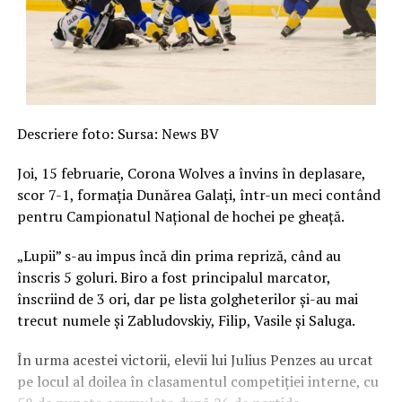
Descriere foto: Sursa: News BV
Joi, 15 februarie, Corona Wolves a învins în deplasare,
scor 7-1, formația Dunărea Galaţi, într-un meci contând
pentru Campionatul Naţional de hochei pe gheaţă.
„Lupii” s-au impus încă din prima repriză, când au
înscris 5 goluri. Biro a fost principalul marcator,
înscriind de 3 ori, dar pe lista golgheterilor și-au mai
trecut numele și Zabludovskiy, Filip, Vasile şi Saluga.
În urma acestei victorii, elevii lui Julius Penzes au urcat
pe locul al doilea în clasamentul competiției interne, cu