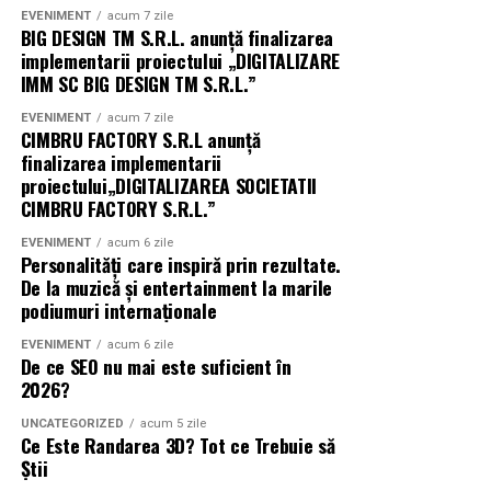
E-mail: info@accademiaschermamilano.it
EVENIMENT
acum 7 zile
Când vine vorba de personalizarea mașinii tale, există
BIG DESIGN TM S.R.L. anunţă finalizarea
multe opțiuni disponibile. Una dintre cele mai populare
implementarii proiectului „DIGITALIZARE
și eficiente metode este aplicarea
IMM SC BIG DESIGN TM S.R.L.”
stickerelor auto
personalizate
. Acestea pot fi utilizate pentru a crea un
EVENIMENT
acum 7 zile
design unic și atractiv, dar și pentru a proteja caroseria
CIMBRU FACTORY S.R.L anunţă
mașinii tale.
finalizarea implementarii
proiectului„DIGITALIZAREA SOCIETATII
CIMBRU FACTORY S.R.L.”
Printre beneficiile aplicării
stickerelor auto
se numără
protecția împotriva zgârieturilor, personalizarea unică
EVENIMENT
acum 6 zile
și valoarea de revânzare crescută. De asemenea,
Modele
Personalități care inspiră prin rezultate.
De la muzică și entertainment la marile
Stickere Auto Personalizate
pot fi utilizate pentru a
podiumuri internaționale
promova o afacere sau un brand, făcând mașina ta un
vehicul mobil de publicitate.
EVENIMENT
acum 6 zile
De ce SEO nu mai este suficient în
2026?
Protecție Împotriva Zgârieturilor
UNCATEGORIZED
acum 5 zile
Stickere Auto Personalizate Profesionale
pot proteja
Ce Este Randarea 3D? Tot ce Trebuie să
caroseria mașinii tale împotriva zgârieturilor și a altor
Știi
daune. Acestea sunt realizate din materiale de calitate și