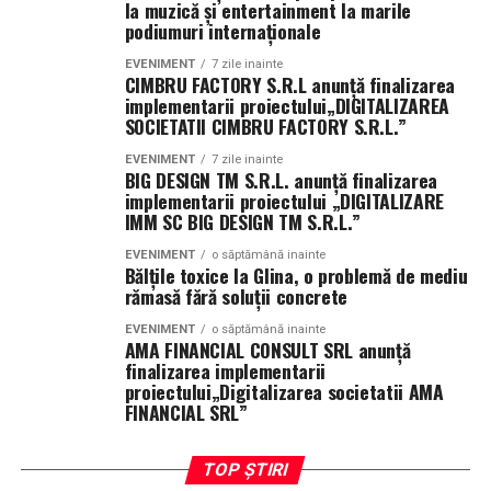
mass-media, vă rugăm să
contactați echipa
la muzică și entertainment la marile
digitale pot fi personalizate cu ușurință, permițându-ți
podiumuri internaționale
să creezi un look unic pentru mașina ta.
Informații de contact:
EVENIMENT
7 zile inainte
CIMBRU FACTORY S.R.L anunţă finalizarea
Camuflaj Militar Clasic
Echipa de comunicare a proiectului F.E.I.B.
implementarii proiectului„DIGITALIZAREA
SOCIETATII CIMBRU FACTORY S.R.L.”
Dacă preferi un design mai clasic, camuflajul militar
Site web: https://www.feib-erasmus.eu
EVENIMENT
7 zile inainte
poate fi o alegere excelentă. Acest tip de camuflaj este
BIG DESIGN TM S.R.L. anunţă finalizarea
Rețele de socializare: @feibfencing (Instagram,
inspirat de design-urile militare și poate adăuga un
implementarii proiectului „DIGITALIZARE
Facebook)
IMM SC BIG DESIGN TM S.R.L.”
touch de aventură și putere mașinii tale.
EVENIMENT
o săptămână inainte
Coordonator de proiect:
Camuflaj Urban Contemporary
Bălțile toxice la Glina, o problemă de mediu
rămasă fără soluții concrete
Lorenzo Radice
Pentru cei care doresc un design mai urban și
EVENIMENT
o săptămână inainte
contemporan, camuflajul urban poate fi o opțiune
AMA FINANCIAL CONSULT SRL anunţă
Accademia Scherma Milano SSD a RL
finalizarea implementarii
interesantă. Acest tip de camuflaj combină elemente de
proiectului„Digitalizarea societatii AMA
design moderne cu un touch de urbanitate, permițându-
FINANCIAL SRL”
Via Filippo Sassetti, 15 – 20124 Milano, Italia
ți să creezi un look unic și atractiv pentru mașina ta.
Telefon: +39 02 36560692
Beneficiile Aplicării Stickerelor Auto Personalizate
TOP ȘTIRI