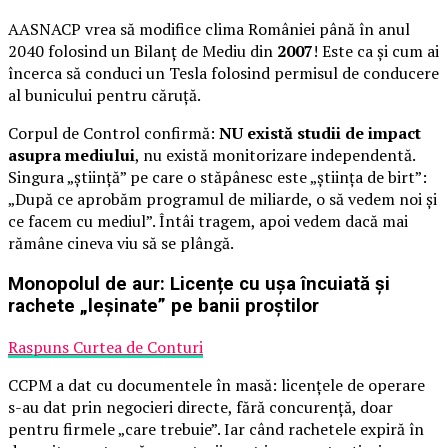
AASNACP vrea să modifice clima României până în anul
2040 folosind un Bilanț de Mediu din
2007
! Este ca și cum ai
încerca să conduci un Tesla folosind permisul de conducere
al bunicului pentru căruță.
Corpul de Control confirmă:
NU există studii de impact
asupra mediului
, nu există monitorizare independentă.
Singura „știință” pe care o stăpânesc este „știința de birt”:
„După ce aprobăm programul de miliarde, o să vedem noi și
ce facem cu mediul”. Întâi tragem, apoi vedem dacă mai
rămâne cineva viu să se plângă.
Monopolul de aur: Licențe cu ușa încuiată și
rachete „leșinate” pe banii proștilor
Raspuns Curtea de Conturi
CCPM a dat cu documentele în masă: licențele de operare
s-au dat prin negocieri directe, fără concurență, doar
pentru firmele „care trebuie”. Iar când rachetele expiră în