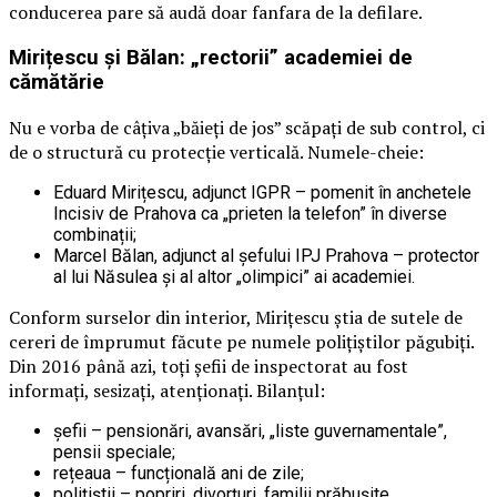
conducerea pare să audă doar fanfara de la defilare.
Mirițescu și Bălan: „rectorii” academiei de
cămătărie
Nu e vorba de câțiva „băieți de jos” scăpați de sub control, ci
de o structură cu protecție verticală. Numele-cheie:
Eduard Mirițescu, adjunct IGPR – pomenit în anchetele
Incisiv de Prahova ca „prieten la telefon” în diverse
combinații;
Marcel Bălan, adjunct al șefului IPJ Prahova – protector
al lui Năsulea și al altor „olimpici” ai academiei.
Conform surselor din interior, Mirițescu știa de sutele de
cereri de împrumut făcute pe numele polițiștilor păgubiți.
Din 2016 până azi, toți șefii de inspectorat au fost
informați, sesizați, atenționați. Bilanțul:
șefii – pensionări, avansări, „liste guvernamentale”,
pensii speciale;
rețeaua – funcțională ani de zile;
polițiștii – popriri, divorțuri, familii prăbușite.