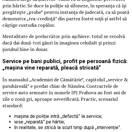
prin hârtie. Se duce la poliție să sifoneze, în speranța că își
pregătește „probe” pentru instanța de judecată, ca să poată
demonstra „rea-credință” din partea fostei soții și astfel să
câștige custodia copiilor.
Mentalitate de prelucrător prin așchiere: totul se rezolvă
dacă dai două-trei găuri în imaginea celuilalt și prinzi
șurubul bine în dosar.
Service pe bani publici, profit pe persoană fizică:
„mașina vine reparată, pleacă stricată”
În manualul „Academiei de Cămătărie”, capitolul „service &
șurubăreală” e predat chiar de Năsulea. Contractele de
service auto semnate în numele IPJ Prahova au fost ani de
zile o zonă gri, aproape neverificată. Practic, scenariul
standard:
mașina de poliție intră „defectă” la service;
iese „reparată” pe hârtie;
în realitate, se strică la scurt timp după „intervenție”.