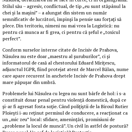
Stilul său – agresiv, conflictual, de tip „eu sunt stăpânul la
chei și la mașini” – a alungat din sistem un număr
semnificativ de lucrători, împinși la pensie sau forțați să
plece. Din teritoriu, nimeni nu mai vrea la Logistică: nu
pentru că munca ar fi grea, ci pentru că șeful e „toxicul
perfect”.
Conform surselor interne citate de Incisiv de Prahova,
Năsulea nu este doar „maestru al șuruburilor”, ci și
informatorul de casă al chestorului Eduard Mirițescu,
adjunctul IGPR, fiind protejat atent de Marcel Bălan, nume
care apare recurent în anchetele Incisiv de Prahova drept
mare păpușar din umbră.
Problemele lui Năsulea cu legea nu sunt bârfe de hol: i s-a
constituit dosar penal pentru violență domestică, după ce
și-ar fi agresat fosta soție. Când polițiștii de la Biroul Rutier
Ploiești i-au reținut permisul de conducere, a reacționat ca
un „mic zeu” local: sfidare, amenințări, promisiuni de
„probleme la locul de muncă”. Un civil în astfel de postură?