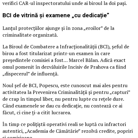
verifici CAR-ul inspectoratului unde ai biroul la doi pași.
BCI de vitrină și examene „cu dedicație”
Lanțul protecțiilor ajunge și în zona „eroilor” de la
criminalitate organizată.
La Biroul de Combatere a Infracționalității (BCI), șeful de
birou a fost titularizat printr-un examen în care
președintele comisiei a fost… Marcel Bălan. Adică exact
omul pomenit în dezvăluirile Incisiv de Prahova ca fiind
„dispecerul” de influență.
Noul șef de BCI, Popescu, este cunoscut mai ales pentru
activitatea la Prevenirea Criminalității și pentru „capturi”
de crap în timpul liber, nu pentru lupte cu rețele dure.
Când examenele se dau cu dedicație, nu contează ce ai
făcut, ci cine ți-a citit lucrarea.
În timp ce polițiștii operativi reali se luptă cu infractori
autentici, „Academia de Cămătărie” rezolvă credite, popriri
și comisioane.