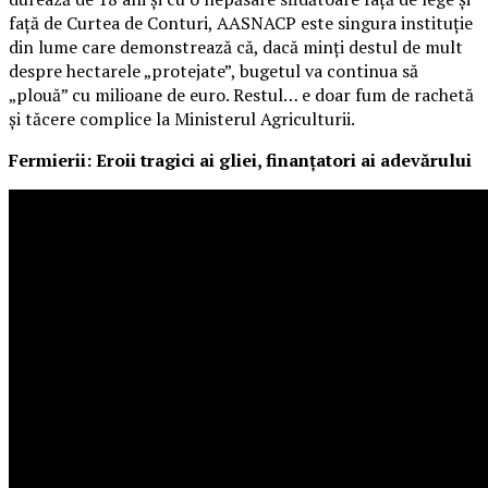
față de Curtea de Conturi, AASNACP este singura instituție
din lume care demonstrează că, dacă minți destul de mult
despre hectarele „protejate”, bugetul va continua să
„plouă” cu milioane de euro. Restul… e doar fum de rachetă
și tăcere complice la Ministerul Agriculturii.
Fermierii: Eroii tragici ai gliei, finanțatori ai adevărului