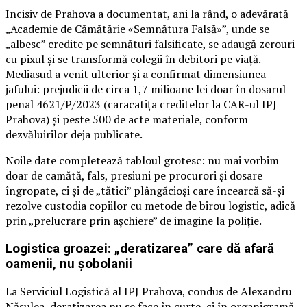
Incisiv de Prahova a documentat, ani la rând, o adevărată
„Academie de Cămătărie «Semnătura Falsă»”, unde se
„albesc” credite pe semnături falsificate, se adaugă zerouri
cu pixul și se transformă colegii în debitori pe viață.
Mediasud a venit ulterior și a confirmat dimensiunea
jafului: prejudicii de circa 1,7 milioane lei doar în dosarul
penal 4621/P/2023 (caracatița creditelor la CAR-ul IPJ
Prahova) și peste 500 de acte materiale, conform
dezvăluirilor deja publicate.
Noile date completează tabloul grotesc: nu mai vorbim
doar de camătă, fals, presiuni pe procurori și dosare
îngropate, ci și de „tătici” plângăcioși care încearcă să-și
rezolve custodia copiilor cu metode de birou logistic, adică
prin „prelucrare prin așchiere” de imagine la poliție.
Logistica groazei: „deratizarea” care dă afară
oamenii, nu șobolanii
La Serviciul Logistică al IPJ Prahova, condus de Alexandru
Năsulea, deratizarea nu se face în curte, ci în organigramă.