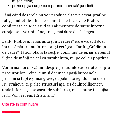
mișcă ceva;
prescripția curge ca o pensie specială juridică.
Până când dosarele nu vor produce altceva decât praf pe
raft, pamfletele – fie ele semnate de Incisiv de Prahova,
confirmate de Mediasud sau alimentate de surse interne
curajoase – vor rămâne, trist, mai dure decât legea.
La IPJ Prahova, „Siguranță și încredere” pare valabil doar
între cămătari, nu între stat și cetățean. Iar în „Grădinița
de cadre”, tăticii plâng la secție, copiii fug de ei, iar sistemul
îl ține de mână pe cel cu șurubelnița, nu pe cel cu poprirea.
Vor urma noi dezvăluiri despre presiunile exercitate asupra
procurorilor – cine, cum și de unde apasă butoanele –,
precum și fapte și mai grave, capabile să zguduie nu doar
IPJ Prahova, ci și alte structuri așa-zis de „intelligence”,
unde informația se ascunde sub birou, nu se pune în slujba
legii. Vom reveni. (Cristina T.).
Citeste in continuare