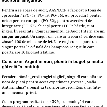
auditorul singuratic
Pentru a se apăra de audit, AASNACP a fabricat o tonă de
„proceduri” (PO-48, PO-49, PO-56). Au procedură pentru
orice: pentru corupție (PO-52), pentru avertizori de
integritate (PO-53), chiar și pentru IT. Pe hârtie, sunt
îngeri. În realitate, Compartimentul de Audit Intern are
un
singur angajat
. Un singur om care ar trebui să verifice cum
zboară 100 de milioane de lei. Este ca și cum ai pune un
singur portar la o finală de Champions League în care
poarta are 10 kilometri lățime.
Concluzie: Argint în nori, plumb în buget și multă
găteală în instituții
Fermierii rămân „eroii tragici ai gliei”, singurii care plătesc
nota de plată pentru acest experiment grotesc. „Mafia
Antigrindină” a reușit să transforme cerul României într-
un bancomat privat.
Cu un program realizat doar 39%, cu omologări care
durează de 18 ani și cu o nepăsare sfidătoare față de lege și