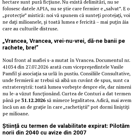
hectare sunt pură ficțiune. Nu există delimitări, nu se
folosesc datele APIA, nu se știe care fermier e „salvat”. E o
„protecție” mistică: noi vă spunem că sunteți protejați, voi
ne dați milioanele, și toată lumea e fericită – mai puțin ăia
care au culturile distruse.
„Vrancea, Vrancea, vrei-nu-vrei, dă-ne banii pe
rachete, bre!”
Noul front al mafiei s-a mutat în Vrancea. Documentul nr.
41034 din 27.07.2026 arată cum vicepreședintele Vasile
Pamfil și asociația sa urlă în pustiu. Consiliile Consultative,
unde fermierii ar trebui să aibă un cuvânt de spus, sunt ca
extratereștrii: toată lumea vorbește despre ele, dar nimeni
nu le-a văzut funcționând. Curtea de Conturi a dat termen
până pe
31.12.2026
să mimeze legalitatea. Adică, mai avem
încă un an de grație în care „rachetiștii” pot dormi liniștiți
pe milioane.
Știință cu termen de valabilitate expirat: Pilotăm
norii din 2040 cu avize din 2007