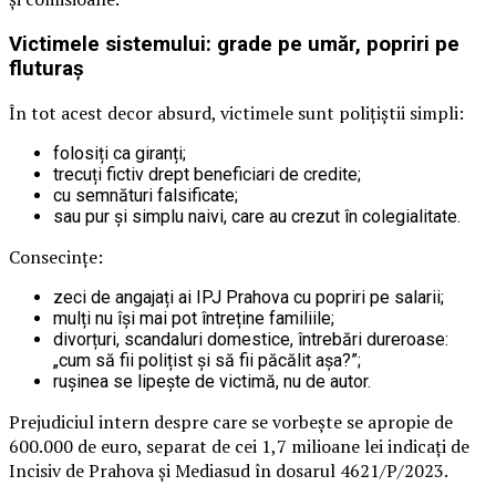
Victimele sistemului: grade pe umăr, popriri pe
fluturaș
În tot acest decor absurd, victimele sunt polițiștii simpli:
folosiți ca giranți;
trecuți fictiv drept beneficiari de credite;
cu semnături falsificate;
sau pur și simplu naivi, care au crezut în colegialitate.
Consecințe:
zeci de angajați ai IPJ Prahova cu popriri pe salarii;
mulți nu își mai pot întreține familiile;
divorțuri, scandaluri domestice, întrebări dureroase:
„cum să fii polițist și să fii păcălit așa?”;
rușinea se lipește de victimă, nu de autor.
Prejudiciul intern despre care se vorbește se apropie de
600.000 de euro, separat de cei 1,7 milioane lei indicați de
Incisiv de Prahova și Mediasud în dosarul 4621/P/2023.