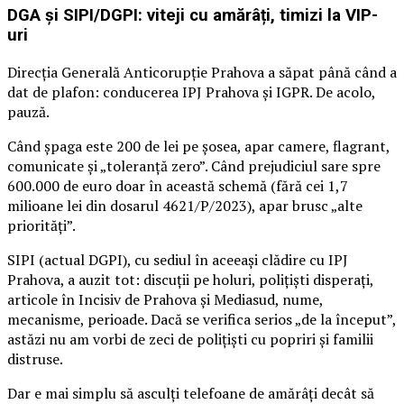
DGA și SIPI/DGPI: viteji cu amărâți, timizi la VIP-
uri
Direcția Generală Anticorupție Prahova a săpat până când a
dat de plafon: conducerea IPJ Prahova și IGPR. De acolo,
pauză.
Când șpaga este 200 de lei pe șosea, apar camere, flagrant,
comunicate și „toleranță zero”. Când prejudiciul sare spre
600.000 de euro doar în această schemă (fără cei 1,7
milioane lei din dosarul 4621/P/2023), apar brusc „alte
priorități”.
SIPI (actual DGPI), cu sediul în aceeași clădire cu IPJ
Prahova, a auzit tot: discuții pe holuri, polițiști disperați,
articole în Incisiv de Prahova și Mediasud, nume,
mecanisme, perioade. Dacă se verifica serios „de la început”,
astăzi nu am vorbi de zeci de polițiști cu popriri și familii
distruse.
Dar e mai simplu să asculți telefoane de amărâți decât să