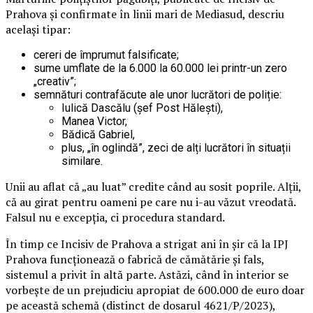
Prahova și confirmate în linii mari de Mediasud, descriu
același tipar:
cereri de împrumut falsificate;
sume umflate de la 6.000 la 60.000 lei printr-un zero
„creativ”;
semnături contrafăcute ale unor lucrători de poliție:
Iulică Dascălu (șef Post Hălești),
Manea Victor,
Bădică Gabriel,
plus, „în oglindă”, zeci de alți lucrători în situații
similare.
Unii au aflat că „au luat” credite când au sosit poprile. Alții,
că au girat pentru oameni pe care nu i-au văzut vreodată.
Falsul nu e excepția, ci procedura standard.
În timp ce Incisiv de Prahova a strigat ani în șir că la IPJ
Prahova funcționează o fabrică de cămătărie și fals,
sistemul a privit în altă parte. Astăzi, când în interior se
vorbește de un prejudiciu apropiat de 600.000 de euro doar
pe această schemă (distinct de dosarul 4621/P/2023),