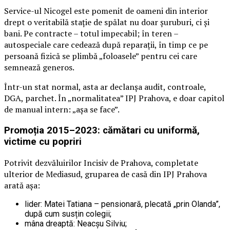
Service-ul Nicogel este pomenit de oameni din interior
drept o veritabilă stație de spălat nu doar șuruburi, ci și
bani. Pe contracte – totul impecabil; în teren –
autospeciale care cedează după reparații, în timp ce pe
persoană fizică se plimbă „foloasele” pentru cei care
semnează generos.
Într-un stat normal, asta ar declanșa audit, controale,
DGA, parchet. În „normalitatea” IPJ Prahova, e doar capitol
de manual intern: „așa se face”.
Promoția 2015–2023: cămătari cu uniformă,
victime cu popriri
Potrivit dezvăluirilor Incisiv de Prahova, completate
ulterior de Mediasud, gruparea de casă din IPJ Prahova
arată așa:
lider: Matei Tatiana – pensionară, plecată „prin Olanda”,
după cum susțin colegii;
mâna dreaptă: Neacșu Silviu;