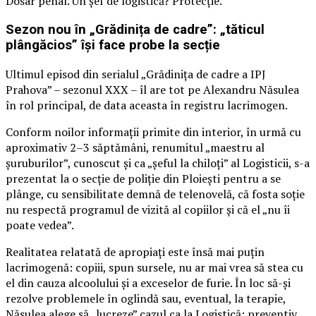
Dosar penal. Un șef de logistică? Protecție.
Sezon nou în „Grădinița de cadre”: „tăticul
plângăcios” își face probe la secție
Ultimul episod din serialul „Grădinița de cadre a IPJ
Prahova” – sezonul XXX – îl are tot pe Alexandru Năsulea
în rol principal, de data aceasta în registru lacrimogen.
Conform noilor informații primite din interior, în urmă cu
aproximativ 2–3 săptămâni, renumitul „maestru al
șuruburilor”, cunoscut și ca „șeful la chiloți” al Logisticii, s-a
prezentat la o secție de poliție din Ploiești pentru a se
plânge, cu sensibilitate demnă de telenovelă, că fosta soție
nu respectă programul de vizită al copiilor și că el „nu îi
poate vedea”.
Realitatea relatată de apropiați este însă mai puțin
lacrimogenă: copiii, spun sursele, nu ar mai vrea să stea cu
el din cauza alcoolului și a exceselor de furie. În loc să-și
rezolve problemele în oglindă sau, eventual, la terapie,
Năsulea alege să „lucreze” cazul ca la Logistică: preventiv,