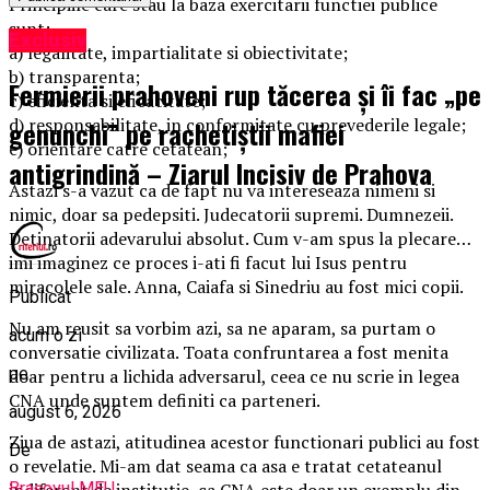
Principiile care stau la baza exercitarii functiei publice
sunt:
Exclusiv
a) legalitate, impartialitate si obiectivitate;
b) transparenta;
Fermierii prahoveni rup tăcerea și îi fac „pe
c) eficienta si eficacitate;
d) responsabilitate, in conformitate cu prevederile legale;
genunchi” pe rachetiștii mafiei
e) orientare catre cetatean;
antigrindină – Ziarul Incisiv de Prahova
Astazi s-a vazut ca de fapt nu va intereseaza nimeni si
nimic, doar sa pedepsiti. Judecatorii supremi. Dumnezeii.
Detinatorii adevarului absolut. Cum v-am spus la plecare…
imi imaginez ce proces i-ati fi facut lui Isus pentru
miracolele sale. Anna, Caiafa si Sinedriu au fost mici copii.
Publicat
Nu am reusit sa vorbim azi, sa ne aparam, sa purtam o
acum o zi
conversatie civilizata. Toata confruntarea a fost menita
pe
doar pentru a lichida adversarul, ceea ce nu scrie in legea
CNA unde suntem definiti ca parteneri.
august 6, 2026
Ziua de astazi, atitudinea acestor functionari publici au fost
De
o revelatie. Mi-am dat seama ca asa e tratat cetateanul
Brașovul MEU
indiferent de institutie, ca CNA este doar un exemplu din