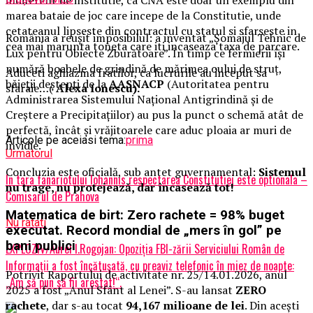
marea bataie de joc care incepe de la Constitutie, unde
cetateanul lipseste din contractul cu statul si sfarseste in
România a reușit imposibilul: a inventat „Șomajul Tehnic de
cea mai marunta toneta care iti incaseaza taxa de parcare.
Lux pentru Obiecte Zburătoare”. În timp ce fermierii își
numără boabele de grindină de mărimea oului de struț,
Aduceti aghiazma fratilor, ca lucrurile au inceput sa
băieții deștepți de la
AASNACP
(Autoritatea pentru
sfaraie…(
Alexa Ionescu).
Administrarea Sistemului Național Antigrindină și de
Creștere a Precipitațiilor) au pus la punct o schemă atât de
perfectă, încât și vrăjitoarele care aduc ploaia ar muri de
Articole pe aceiasi tema:
prima
invidie.
Urmatorul
Concluzia este oficială, sub antet guvernamental:
Sistemul
In tara fanariotului Iohannis respectarea Constitutiei este optionala –
nu trage, nu protejează, dar încasează tot!
Comisarul de Prahova
Matematica de birt: Zero rachete = 98% buget
Nu ratati
executat. Record mondial de „mers în gol” pe
bani publici
EXPLOZIV/Aurel I.Rogojan: Opoziția FBI-zării Serviciului Român de
Informații a fost încătușată, cu preaviz telefonic în miez de noapte:
Potrivit Raportului de activitate nr. 25/14.01.2026, anul
„Am să pun să fii arestat!“.
2025 a fost „Anul Sfânt al Lenei”. S-au lansat
ZERO
rachete
, dar s-au tocat
94,167 milioane de lei
. Din acești