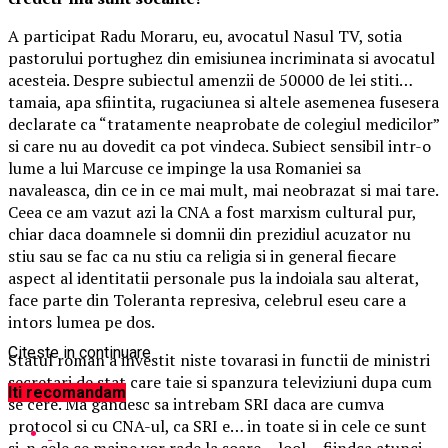
A participat Radu Moraru, eu, avocatul Nasul TV, sotia
pastorului portughez din emisiunea incriminata si avocatul
acesteia. Despre subiectul amenzii de 50000 de lei stiti…
tamaia, apa sfiintita, rugaciunea si altele asemenea fusesera
declarate ca “tratamente neaprobate de colegiul medicilor”
si care nu au dovedit ca pot vindeca. Subiect sensibil intr-o
lume a lui Marcuse ce impinge la usa Romaniei sa
navaleasca, din ce in ce mai mult, mai neobrazat si mai tare.
Ceea ce am vazut azi la CNA a fost marxism cultural pur,
chiar daca doamnele si domnii din prezidiul acuzator nu
stiu sau se fac ca nu stiu ca religia si in general fiecare
aspect al identitatii personale pus la indoiala sau alterat,
face parte din Toleranta represiva, celebrul eseu care a
intors lumea pe dos.
Citeste in continuare
Statul roman a investit niste tovarasi in functii de ministri
secretari de stat care taie si spanzura televiziuni dupa cum
Iti recomandam
se cere. Ma gandesc sa intrebam SRI daca are cumva
protocol si cu CNA-ul, ca SRI e… in toate si in cele ce sunt
si-n cele ce maine vor rade la soare… lool… fiindca atunci