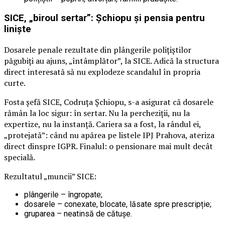
SICE, „biroul sertar”: Șchiopu și pensia pentru
liniște
Dosarele penale rezultate din plângerile polițiștilor
păgubiți au ajuns, „întâmplător”, la SICE. Adică la structura
direct interesată să nu explodeze scandalul în propria
curte.
Fosta șefă SICE, Codruța Șchiopu, s-a asigurat că dosarele
rămân la loc sigur: în sertar. Nu la percheziții, nu la
expertize, nu la instanță. Cariera sa a fost, la rândul ei,
„protejată”: când nu apărea pe listele IPJ Prahova, ateriza
direct dinspre IGPR. Finalul: o pensionare mai mult decât
specială.
Rezultatul „muncii” SICE:
plângerile – îngropate;
dosarele – conexate, blocate, lăsate spre prescripție;
gruparea – neatinsă de cătușe.