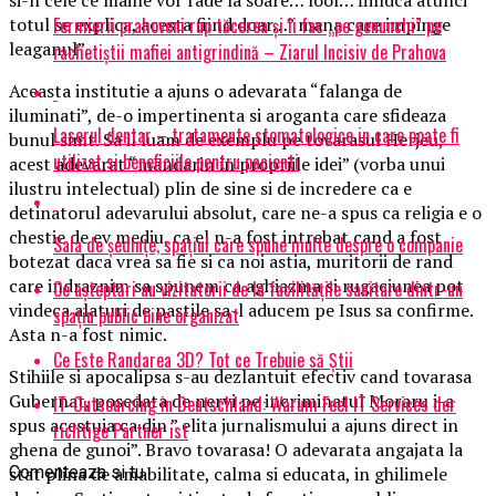
Fermierii prahoveni rup tăcerea și îi fac „pe genunchi” pe
totul se explica, acesta fiind doar…” mana care impinge
leaganul”.
rachetiștii mafiei antigrindină – Ziarul Incisiv de Prahova
Aceasta institutie a ajuns o adevarata “falanga de
iluminati”, de-o impertinenta si aroganta care sfideaza
Laserul dentar – tratamente stomatologice in care poate fi
bunul simt. Sa il luam de exemplu pe tovarasul Herjeu,
utilizat si beneficiile pentru pacienti
acest adevarat “mandarin in propriile idei” (vorba unui
ilustru intelectual) plin de sine si de incredere ca e
detinatorul adevarului absolut, care ne-a spus ca religia e o
chestie de ev mediu, ca el n-a fost intrebat cand a fost
Sala de ședințe, spațiul care spune multe despre o companie
botezat daca vrea sa fie si ca noi astia, muritorii de rand
care indraznim sa spunem ca aghiazma si rugaciunea pot
Ce așteptări au vizitatorii de la facilitățile sanitare dintr-un
vindeca alaturi de pastile sa-l aducem pe Isus sa confirme.
spațiu public bine organizat
Asta n-a fost nimic.
Ce Este Randarea 3D? Tot ce Trebuie să Știi
Stihiile si apocalipsa s-au dezlantuit efectiv cand tovarasa
Gubernat, posedata de nervi pe incriminatul Moraru i-a
IT-Outsourcing in Deutschland: Warum Feel IT Services der
spus acestuia ca din ” elita jurnalismului a ajuns direct in
richtige Partner ist
ghena de gunoi”. Bravo tovarasa! O adevarata angajata la
Comenteaza si tu
stat plina de amabilitate, calma si educata, in ghilimele