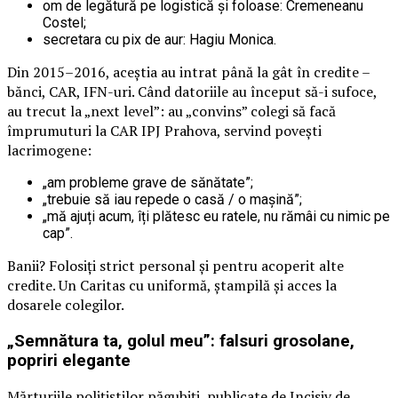
om de legătură pe logistică și foloase: Cremeneanu
Costel;
secretara cu pix de aur: Hagiu Monica.
Din 2015–2016, aceștia au intrat până la gât în credite –
bănci, CAR, IFN-uri. Când datoriile au început să-i sufoce,
au trecut la „next level”: au „convins” colegi să facă
împrumuturi la CAR IPJ Prahova, servind povești
lacrimogene:
„am probleme grave de sănătate”;
„trebuie să iau repede o casă / o mașină”;
„mă ajuți acum, îți plătesc eu ratele, nu rămâi cu nimic pe
cap”.
Banii? Folosiți strict personal și pentru acoperit alte
credite. Un Caritas cu uniformă, ștampilă și acces la
dosarele colegilor.
„Semnătura ta, golul meu”: falsuri grosolane,
popriri elegante
Mărturiile polițiștilor păgubiți, publicate de Incisiv de