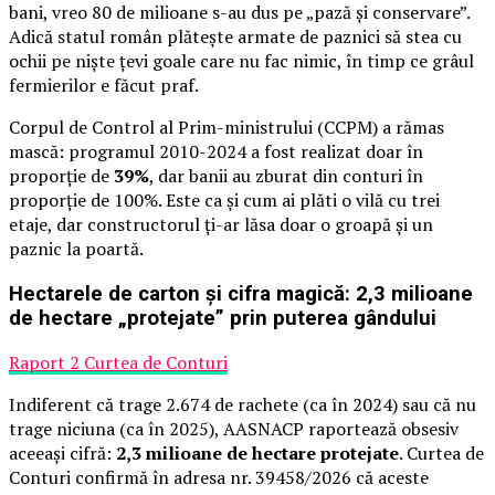
bani, vreo 80 de milioane s-au dus pe „pază și conservare”.
Adică statul român plătește armate de paznici să stea cu
ochii pe niște țevi goale care nu fac nimic, în timp ce grâul
fermierilor e făcut praf.
Corpul de Control al Prim-ministrului (CCPM) a rămas
mască: programul 2010-2024 a fost realizat doar în
proporție de
39%
, dar banii au zburat din conturi în
proporție de 100%. Este ca și cum ai plăti o vilă cu trei
etaje, dar constructorul ți-ar lăsa doar o groapă și un
paznic la poartă.
Hectarele de carton și cifra magică: 2,3 milioane
de hectare „protejate” prin puterea gândului
Raport 2 Curtea de Conturi
Indiferent că trage 2.674 de rachete (ca în 2024) sau că nu
trage niciuna (ca în 2025), AASNACP raportează obsesiv
aceeași cifră:
2,3 milioane de hectare protejate
. Curtea de
Conturi confirmă în adresa nr. 39458/2026 că aceste