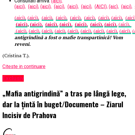
Consultati arhiva:
(aici),
(aici),
(aici),
(aici),
(aici),
(aici),
(aici),
(AICI),
(aic),
(aici),
(aici),
(aici),
(aici),
(aici),
(aici),
(aici),
(aici),
(aici),
(aici
(aici)
,
(aici),
(aici),
(aici),
(aici),
(aici),
(aici),
(aici),
(aici),
(aici),
(aici),
(aici),
(aici),
(aici),
(aici),
(aici),
(aici),
(
antigrindină a fost o mafie transpartinică! Vom
reveni.
(Cristina T.).
Citeste in continuare
Exclusiv
„Mafia antigrindină” a tras pe lângă lege,
dar la țintă în buget/Documente – Ziarul
Incisiv de Prahova