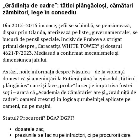
„Grădinița de cadre”: tătici plângăcioși, cămătari
zâmbitori, lege în concediu
Din 2015–2016 încoace, șefii se schimbă, se pensionează,
dispar prin Olanda, aterizează pe liste „guvernamentale”, se
bucură de pensii speciale. Incisiv de Prahova a strigat
primul despre „Caracatița WHITE TOWER” și dosarul
4621/P/2023. Mediasud a confirmat mecanismele și
dimensiunea jafului.
Astăzi, noile informații despre Năsulea – de la violență
domestică și amenințări la Rutieră până la episodul „tăticul
plângăcios” care își face „probe” la secție împotriva fostei
soții – arată că „Academia de Cămătărie” are și „Grădiniță de
cadre”: oameni crescuți în logica șurubelniței aplicate pe
oameni, nu pe mașini.
Statul? Procurorii? DGA? DGPI?
dosarele zac;
presiunile se fac nu pe infractori, ci pe procurorii care