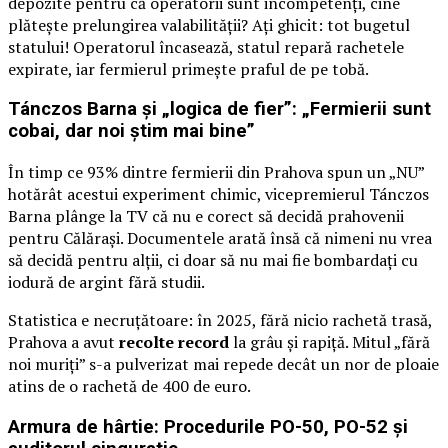
depozite pentru că operatorii sunt incompetenți, cine
plătește prelungirea valabilității? Ați ghicit: tot bugetul
statului! Operatorul încasează, statul repară rachetele
expirate, iar fermierul primește praful de pe tobă.
Tánczos Barna și „logica de fier”: „Fermierii sunt
cobai, dar noi știm mai bine”
În timp ce 93% dintre fermierii din Prahova spun un „NU”
hotărât acestui experiment chimic, vicepremierul Tánczos
Barna plânge la TV că nu e corect să decidă prahovenii
pentru Călărași. Documentele arată însă că nimeni nu vrea
să decidă pentru alții, ci doar să nu mai fie bombardați cu
iodură de argint fără studii.
Statistica e necruțătoare: în 2025, fără nicio rachetă trasă,
Prahova a avut
recolte record
la grâu și rapiță. Mitul „fără
noi muriți” s-a pulverizat mai repede decât un nor de ploaie
atins de o rachetă de 400 de euro.
Armura de hârtie: Procedurile PO-50, PO-52 și