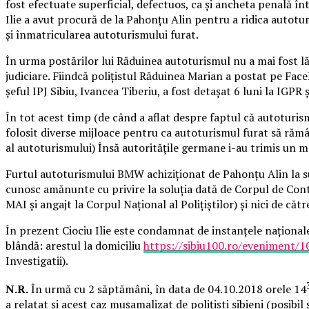
fost efectuate superficial, defectuos, ca și ancheta penală î
Ilie a avut procură de la Pahonțu Alin pentru a ridica autotu
și înmatricularea autoturismului furat.
În urma postărilor lui Răduinea autoturismul nu a mai fost lăsa
judiciare. Fiindcă polițistul Răduinea Marian a postat pe Face
șeful IPJ Sibiu, Ivancea Tiberiu, a fost detașat 6 luni la IGPR 
În tot acest timp (de când a aflat despre faptul că autoturis
folosit diverse mijloace pentru ca autoturismul furat să răm
al autoturismului) Însă autoritățile germane i-au trimis un mar
Furtul autoturismului BMW achiziționat de Pahonțu Alin la su
cunosc amănunte cu privire la soluția dată de Corpul de Cont
MAI și angajt la Corpul Național al Polițiștilor) și nici de căt
În prezent Ciociu Ilie este condamnat de instanțele naționale
blândă: arestul la domiciliu
https://sibiu100.ro/eveniment/10
Investigatii).
N.R.
În urmă cu 2 săptămâni, în data de 04.10.2018 orele 14
a relatat și acest caz mușamalizat de polițiști sibieni (posibil