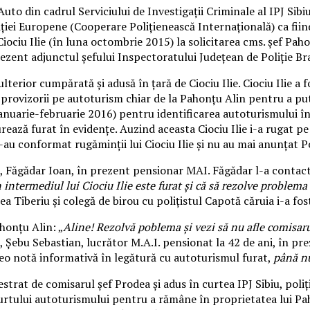
to din cadrul Serviciului de Investigații Criminale al IPJ Sibiu
oliției Europene (Cooperare Polițienească Internațională) ca fiin
iociu Ilie (în luna octombrie 2015) la solicitarea cms. șef Paho
prezent adjunctul șefului Inspectoratului Județean de Poliție Br
rior cumpărată și adusă în țară de Ciociu Ilie. Ciociu Ilie a f
i provizorii pe autoturism chiar de la Pahonțu Alin pentru a pu
nuarie-februarie 2016) pentru identificarea autoturismului în v
urează furat în evidențe. Auzind aceasta Ciociu Ilie i-a rugat pe
s-au conformat rugăminții lui Ciociu Ilie și nu au mai anunțat Po
biu, Făgădar Ioan, în prezent pensionar MAI. Făgădar l-a contact
termediul lui Ciociu Ilie este furat și că să rezolve problema ur
ea Tiberiu și colegă de birou cu polițistul Capotă căruia i-a fo
ahonțu Alin: „
Aline! Rezolvă poblema și vezi să nu afle comisar
biu, Șebu Sebastian, lucrător M.A.I. pensionat la 42 de ani, în pr
reo notă informativă în legătură cu autoturismul furat,
până n
rat de comisarul șef Prodea și adus în curtea IPJ Sibiu, poliț
tului autoturismului pentru a rămâne în proprietatea lui Paho