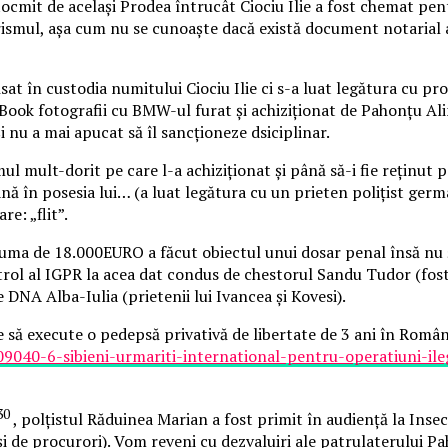
ntocmit de același Prodea întrucât Ciociu Ilie a fost chemat pen
rismul, așa cum nu se cunoaște dacă există document notarial au
t în custodia numitului Ciociu Ilie ci s-a luat legătura cu prop
Book fotografii cu BMW-ul furat și achiziționat de Pahonțu Alin
și nu a mai apucat să îl sancționeze dsiciplinar.
mul mult-dorit pe care l-a achiziționat și până să-i fie reținu
ână în posesia lui… (a luat legătura cu un prieten polițist ge
e: „flit”.
ma de 18.000EURO a făcut obiectul unui dosar penal însă nu ști
rol al IGPR la acea dat condus de chestorul Sandu Tudor (fost
re DNA Alba-Iulia (prietenii lui Ivancea și Kovesi).
 să execute o pedepsă privativă de libertate de 3 ani în Român
9040-6-sibieni-urmariti-international-pentru-operatiuni-ile
30
, polțistul Răduinea Marian a fost primit în audiență la Inse
 și de procurori). Vom reveni cu dezvaluiri ale patrulaterului Pa