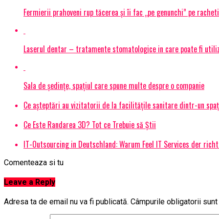
Fermierii prahoveni rup tăcerea și îi fac „pe genunchi” pe racheti
Laserul dentar – tratamente stomatologice in care poate fi utiliza
Sala de ședințe, spațiul care spune multe despre o companie
Ce așteptări au vizitatorii de la facilitățile sanitare dintr-un spa
Ce Este Randarea 3D? Tot ce Trebuie să Știi
IT-Outsourcing in Deutschland: Warum Feel IT Services der richt
Comenteaza si tu
Leave a Reply
Adresa ta de email nu va fi publicată.
Câmpurile obligatorii sun