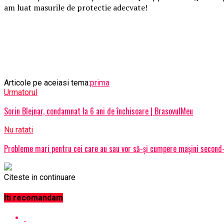
am luat masurile de protectie adecvate!
Articole pe aceiasi tema:
prima
Urmatorul
Sorin Blejnar, condamnat la 6 ani de închisoare | BrasovulMeu
Nu ratati
Probleme mari pentru cei care au sau vor să-și cumpere mașini second
Citeste in continuare
Iti recomandam