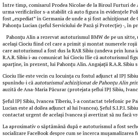
Între timp, comisarul Prodea Nicolae de la Biroul Furturi de Au
urma verificărilor s-a stabilit că auto figura în evidențele P
fost „expediat” în Germania de unde a și fost achiziționat de C
Pahonțu Lucian (șeful Serviciului de Pază și Protecție) -, în 
Pahonțu Alin a rezervat autoturismul BMW de pe un sitte, ulte
același Ciociu fiind cel care a primit și montat numerele roși
care autoturismul a fost dus la RAR Sibiu (undeva prin luna ia
R.A.R. Sibiu i-au comunicat lui Ciociu Ilie că autoturismul fig
aparține, în prezent, lui Pahonțu Alin. Angajații R.A.R. Sibiu 
Ciociu Ilie este vecin cu locuința cu fostul adjunct al IPJ Si
spunîndu-i că
autoturismul achiziționat de Pahonțu Alin prin in
auzită de Ana-Maria Păcurar (protejata șeflui IPJ Sibiu, Ivanc
Șeful IPJ Sibiu, Ivancea Tiberiu, l-a contactat telefonic pe P
Lucian este al doilea adjunct al lui Ivancea). Șeful S.I.P.I. Si
contactat urgent de același Ivancea și avertizat să nu facă v
La aproximativ o săptămână după e autoturismul a fost sechest
socializare FaceBook despre cum se încerca mușamalizarea fur