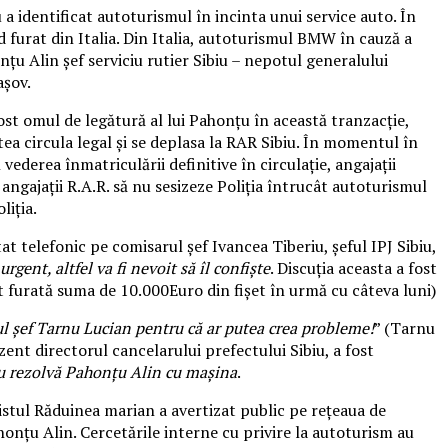
 a identificat autoturismul în incinta unui service auto. În
d furat din Italia. Din Italia, autoturismul BMW în cauză a
nțu Alin șef serviciu rutier Sibiu – nepotul generalului
așov.
ost omul de legătură al lui Pahonțu în această tranzacție,
tea circula legal și se deplasa la RAR Sibiu. În momentul în
ederea înmatriculării definitive în circulație, angajații
 angajații R.A.R. să nu sesizeze Poliția întrucât autoturismul
liția.
at telefonic pe comisarul șef Ivancea Tiberiu, șeful IPJ Sibiu,
gent, altfel va fi nevoit să îl confiște
. Discuția aceasta a fost
st furată suma de 10.000Euro din fișet în urmă cu câteva luni)
ul șef Tarnu Lucian pentru că ar putea crea probleme!
” (Tarnu
ezent directorul cancelarului prefectului Sibiu, a fost
u rezolvă Pahonțu Alin cu mașina
.
istul Răduinea marian a avertizat public pe rețeaua de
nțu Alin. Cercetările interne cu privire la autoturism au