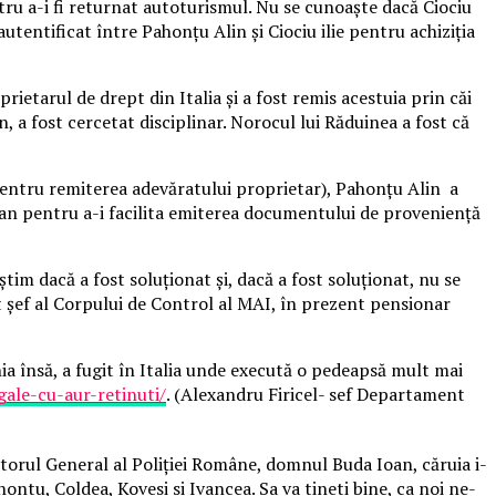
tru a-i fi returnat autoturismul. Nu se cunoaște dacă Ciociu
tentificat între Pahonțu Alin și Ciociu ilie pentru achiziția
rietarul de drept din Italia și a fost remis acestuia prin căi
, a fost cercetat disciplinar. Norocul lui Răduinea a fost că
t pentru remiterea adevăratului proprietar), Pahonțu Alin a
rman pentru a-i facilita emiterea documentului de proveniență
m dacă a fost soluționat și, dacă a fost soluționat, nu se
 șef al Corpului de Control al MAI, în prezent pensionar
ia însă, a fugit în Italia unde execută o pedeapsă mult mai
gale-cu-aur-retinuti/
. (Alexandru Firicel- sef Departament
ctorul General al Poliției Române, domnul Buda Ioan, căruia i-
hontu, Coldea, Kovesi si Ivancea. Sa va tineti bine, ca noi ne-