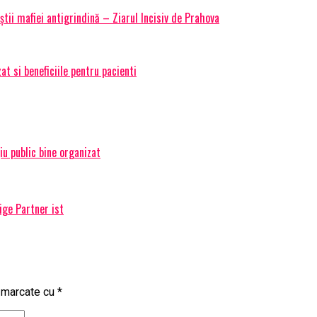
știi mafiei antigrindină – Ziarul Incisiv de Prahova
t si beneficiile pentru pacienti
țiu public bine organizat
ige Partner ist
t marcate cu
*