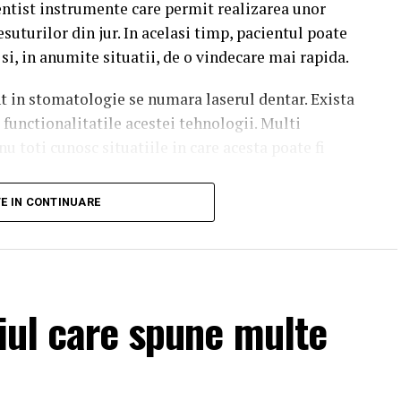
ntist instrumente care permit realizarea unor
esuturilor din jur. In acelasi timp, pacientul poate
si, in anumite situatii, de o vindecare mai rapida.
nt in stomatologie se numara laserul dentar. Exista
functionalitatile acestei tehnologii. Multi
nu toti cunosc situatiile in care acesta poate fi
TE IN CONTINUARE
seste in stomatologie?
ilizeaza fascicule concentrate de lumina pentru
itatea orala. In functie de tipul procedurii si de
te fi utilizata in cadrul mai multor interventii
țiul care spune multe
eaza tehnicile stomatologice conventionale. Exista
zenta metoda principala de tratament, in functie de