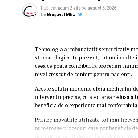
diagnosticul stabilit si de particularitatil
Publicat
acum 2 zile
pe
august 5, 2026
De
Brașovul MEU
Este important de mentionat ca nu orice pr
de laser dentar Mogosoaia. Alegerea metod
medicul dentist, de tipul afectiunii si de 
Tehnologia a imbunatatit semnificativ mo
Unul dintre domeniile in care laserul poate
stomatologice. In prezent, tot mai multe i
vorba despre remodelarea conturului gingi
ceea ce poate contribui la proceduri minim
indepartarea excesului de tesut gingival, l
nivel crescut de confort pentru pacienti.
precisa.
Aceste solutii moderne ofera medicului de
O alta ramura in care aceasta tehnologie po
interventii precise, cu afectarea redusa a t
interventii chirurgicale cu un grad redus 
beneficia de o experienta mai confortabila 
unor incizii precise. De asemenea, poate f
benigne de la nivelul mucoasei orale sau p
Printre inovatiile utilizate tot mai frecve
numeroase proceduri care pot beneficia de 
Pacientii interesati de tratamente cu
laser
pacienti au auzit despre laser dentar, insa 