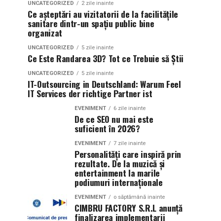
UNCATEGORIZED
2 zile inainte
Ce așteptări au vizitatorii de la facilitățile
sanitare dintr-un spațiu public bine
organizat
UNCATEGORIZED
5 zile inainte
Ce Este Randarea 3D? Tot ce Trebuie să Știi
UNCATEGORIZED
5 zile inainte
IT-Outsourcing in Deutschland: Warum Feel
IT Services der richtige Partner ist
EVENIMENT
6 zile inainte
De ce SEO nu mai este
suficient în 2026?
EVENIMENT
7 zile inainte
Personalități care inspiră prin
rezultate. De la muzică și
entertainment la marile
podiumuri internaționale
EVENIMENT
o săptămână inainte
CIMBRU FACTORY S.R.L anunţă
finalizarea implementarii