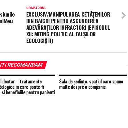
URMATORUL
siunile
EXCLUSIV/MANIPULAREA CETĂȚENILOR
vulMeu
DIN BĂICOI PENTRU ASCUNDEREA
ADEVĂRAȚILOR INFRACTORI (EPISODUL
XII: MITING POLITIC AL FALȘILOR
ECOLOGIȘTI)
ITI RECOMANDAM
l dentar – tratamente
Sala de ședințe, spațiul care spune
ologice in care poate fi
multe despre o companie
t si beneficiile pentru pacienti