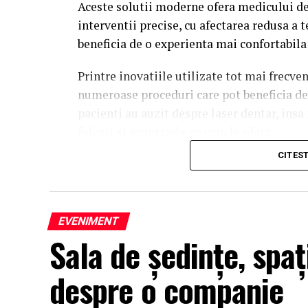
Aceste solutii moderne ofera medicului de
interventii precise, cu afectarea redusa a t
beneficia de o experienta mai confortabila 
Printre inovatiile utilizate tot mai frecve
numeroase proceduri care pot beneficia de 
pacienti au auzit despre laser dentar, insa 
folosit si avantajele pe care le ofera.
CITES
Ce este laserul dentar si cand se folo
Laserul dentar este un echipament care ut
tratarea precisa a anumitor tesuturi din cav
EVENIMENT
caracteristicile aparatului, tehnologia poa
Sala de ședințe, spa
stomatologice.
despre o companie
In majoritatea cazurilor, laserul complet
insa si situatii in care acesta poate repre