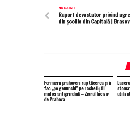
NU RATATI
Raport devastator privind agre
din şcolile din Capitală | Braso
Fermierii prahoveni rup tăcerea și îi
Laseru
fac „pe genunchi” pe rachetiștii
stomat
mafiei antigrindină – Ziarul Incisiv
utiliza
de Prahova