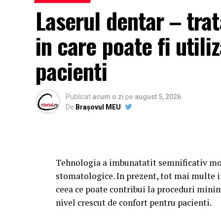
Laserul dentar – tr
in care poate fi utili
pacienti
Publicat
acum o zi
pe
august 5, 2026
De
Brașovul MEU
Tehnologia a imbunatatit semnificativ mo
stomatologice. In prezent, tot mai multe i
ceea ce poate contribui la proceduri minim
nivel crescut de confort pentru pacienti.