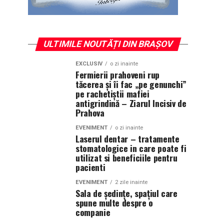
ULTIMILE NOUTĂȚI DIN BRAȘOV
EXCLUSIV
o zi inainte
Fermierii prahoveni rup
tăcerea și îi fac „pe genunchi”
pe rachetiștii mafiei
antigrindină – Ziarul Incisiv de
Prahova
EVENIMENT
o zi inainte
Laserul dentar – tratamente
stomatologice in care poate fi
utilizat si beneficiile pentru
pacienti
EVENIMENT
2 zile inainte
Sala de ședințe, spațiul care
spune multe despre o
companie