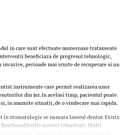
e pacientului.
ocedura poate fi realizata cu ajutorul tehnologiei
ei potrivite depinde de evaluarea efectuata de
rezultatele urmarite.
dul in care sunt efectuate numeroase tratamente
 fi util este tratamentul gingiilor. Fie ca este
nterventii beneficiaza de progresul tehnologic,
val, tratarea afectiunilor parodontale sau
 invazive, perioade mai scurte de recuperare si un
aserul poate reprezenta o solutie eficienta si
ntist instrumente care permit realizarea unor
ate fi utilizata este chirurgia orala. In cazul unor
esuturilor din jur. In acelasi timp, pacientul poate
de complexitate, laserul poate permite realizarea
si, in anumite situatii, de o vindecare mai rapida.
i folosit pentru indepartarea unor formatiuni
entru efectuarea frenectomiilor.
nt in stomatologie se numara laserul dentar. Exista
functionalitatile acestei tehnologii. Multi
 dentar Ilfov
pot beneficia de aceasta tehnologie si
nu toti cunosc situatiile in care acesta poate fi