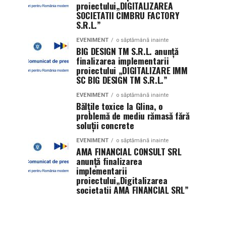
proiectului„DIGITALIZAREA
SOCIETATII CIMBRU FACTORY
S.R.L.”
EVENIMENT
o săptămână inainte
BIG DESIGN TM S.R.L. anunţă
finalizarea implementarii
proiectului „DIGITALIZARE IMM
SC BIG DESIGN TM S.R.L.”
EVENIMENT
o săptămână inainte
Bălțile toxice la Glina, o
problemă de mediu rămasă fără
soluții concrete
EVENIMENT
o săptămână inainte
AMA FINANCIAL CONSULT SRL
anunţă finalizarea
implementarii
proiectului„Digitalizarea
societatii AMA FINANCIAL SRL”