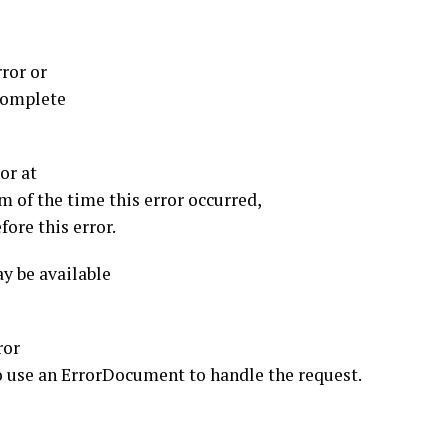
ror or
complete
or at
of the time this error occurred,
ore this error.
y be available
ror
o use an ErrorDocument to handle the request.