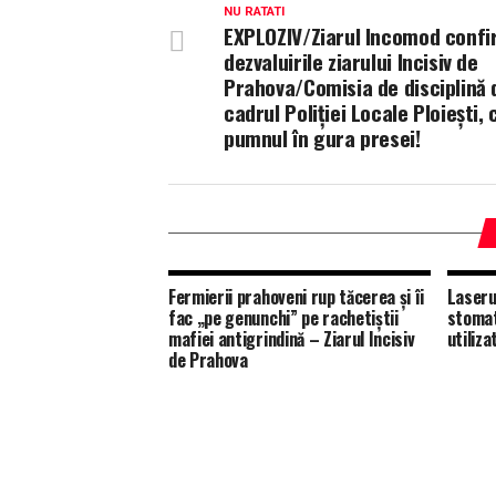
NU RATATI
EXPLOZIV/Ziarul Incomod conf
dezvaluirile ziarului Incisiv de
Prahova/Comisia de disciplină 
cadrul Poliției Locale Ploiești, 
pumnul în gura presei!
Fermierii prahoveni rup tăcerea și îi
Laseru
fac „pe genunchi” pe rachetiștii
stomat
mafiei antigrindină – Ziarul Incisiv
utiliza
de Prahova