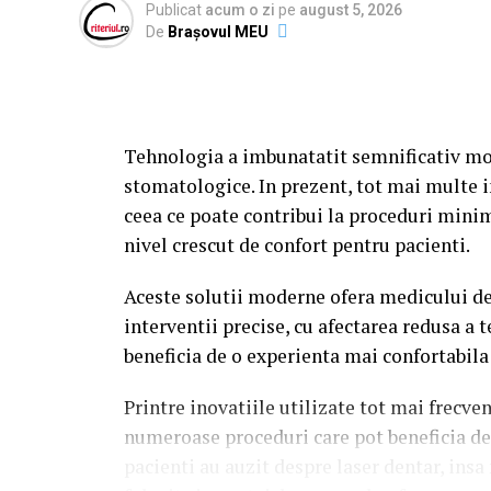
diagnosticul stabilit si de particularitatil
Publicat
acum o zi
pe
august 5, 2026
De
Brașovul MEU
Este important de mentionat ca nu orice pr
de laser dentar Mogosoaia. Alegerea metod
medicul dentist, de tipul afectiunii si de 
Tehnologia a imbunatatit semnificativ mo
Unul dintre domeniile in care laserul poate
stomatologice. In prezent, tot mai multe i
vorba despre remodelarea conturului gingi
ceea ce poate contribui la proceduri minim
indepartarea excesului de tesut gingival, l
nivel crescut de confort pentru pacienti.
precisa.
Aceste solutii moderne ofera medicului de
O alta ramura in care aceasta tehnologie po
interventii precise, cu afectarea redusa a t
interventii chirurgicale cu un grad redus 
beneficia de o experienta mai confortabila 
unor incizii precise. De asemenea, poate f
benigne de la nivelul mucoasei orale sau p
Printre inovatiile utilizate tot mai frecve
numeroase proceduri care pot beneficia de 
Pacientii interesati de tratamente cu
laser
pacienti au auzit despre laser dentar, insa 
in cazul anumitor leziuni ale mucoasei oral