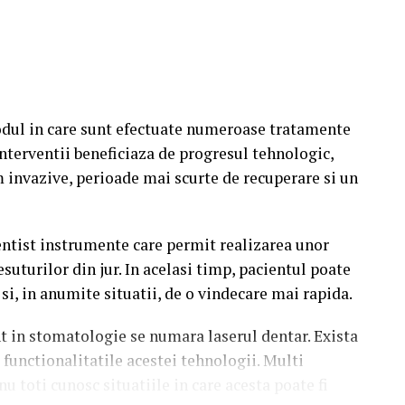
e pacientului.
ocedura poate fi realizata cu ajutorul tehnologiei
ei potrivite depinde de evaluarea efectuata de
rezultatele urmarite.
dul in care sunt efectuate numeroase tratamente
 fi util este tratamentul gingiilor. Fie ca este
nterventii beneficiaza de progresul tehnologic,
val, tratarea afectiunilor parodontale sau
 invazive, perioade mai scurte de recuperare si un
aserul poate reprezenta o solutie eficienta si
ntist instrumente care permit realizarea unor
ate fi utilizata este chirurgia orala. In cazul unor
esuturilor din jur. In acelasi timp, pacientul poate
de complexitate, laserul poate permite realizarea
si, in anumite situatii, de o vindecare mai rapida.
i folosit pentru indepartarea unor formatiuni
entru efectuarea frenectomiilor.
nt in stomatologie se numara laserul dentar. Exista
functionalitatile acestei tehnologii. Multi
 dentar Ilfov
pot beneficia de aceasta tehnologie si
nu toti cunosc situatiile in care acesta poate fi
e. Laserul poate contribui la tratarea acestora si