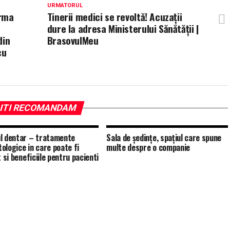
URMATORUL
irma
Tinerii medici se revoltă! Acuzații
dure la adresa Ministerului Sănătății |
din
BrasovulMeu
cu
ITI RECOMANDAM
l dentar – tratamente
Sala de ședințe, spațiul care spune
ologice in care poate fi
multe despre o companie
t si beneficiile pentru pacienti