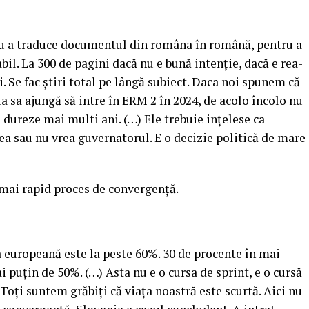
ru a traduce documentul din româna în română, pentru a
bil. La 300 de pagini dacă nu e bună intenţie, dacă e rea-
i. Se fac ştiri total pe lângă subiect. Daca noi spunem că
 sa ajungă să intre în ERM 2 în 2024, de acolo încolo nu
 dureze mai multi ani.
(…) Ele trebuie inţelese ca
ea sau nu vrea guvernatorul. E o decizie politică de mare
 mai rapid proces de convergenţă.
a europeană este la peste 60%. 30 de procente în mai
i puţin de 50%. (…) Asta nu e o cursa de sprint, e o cursă
 Toţi suntem grăbiţi că viaţa noastră este scurtă. Aici nu