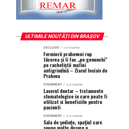
ULTIMILE NOUTĂȚI DIN BRAȘOV
EXCLUSIV
o zi inainte
Fermierii prahoveni rup
tăcerea și îi fac „pe genunchi”
pe rachetiștii mafiei
antigrindină – Ziarul Incisiv de
Prahova
EVENIMENT
o zi inainte
Laserul dentar – tratamente
stomatologice in care poate fi
utilizat si beneficiile pentru
pacienti
EVENIMENT
o zi inainte
Sala de ședințe, spațiul care
spune multe despre o