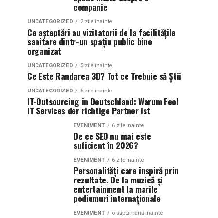
companie
UNCATEGORIZED
2 zile inainte
Ce așteptări au vizitatorii de la facilitățile
sanitare dintr-un spațiu public bine
organizat
UNCATEGORIZED
5 zile inainte
Ce Este Randarea 3D? Tot ce Trebuie să Știi
UNCATEGORIZED
5 zile inainte
IT-Outsourcing in Deutschland: Warum Feel
IT Services der richtige Partner ist
EVENIMENT
6 zile inainte
De ce SEO nu mai este
suficient în 2026?
EVENIMENT
6 zile inainte
Personalități care inspiră prin
rezultate. De la muzică și
entertainment la marile
podiumuri internaționale
EVENIMENT
o săptămână inainte