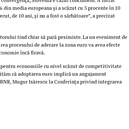
convergenţă, Slovenia e cazul concludent. A intrat
0% din media europeana şi a scăzut cu 5 procente în 10
cut, de 10 ani, şi nu a fost o sărbătoare”, a precizat
torului tind chiar să pară pesimiste. La un eveniment de
birea procesului de aderare la zona euro va avea efecte
conomie încă firavă.
 pentru economiile cu nivel scăzut de competitivitate
ă uităm că adoptarea euro implică un angajament
BNR, Mugur Isărescu la Conferinţa privind integrarea