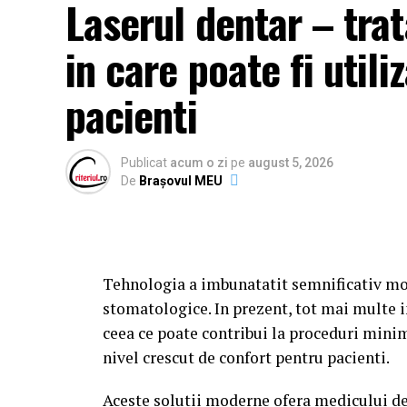
Laserul dentar – tr
in care poate fi utili
pacienti
Publicat
acum o zi
pe
august 5, 2026
De
Brașovul MEU
Tehnologia a imbunatatit semnificativ mo
stomatologice. In prezent, tot mai multe i
ceea ce poate contribui la proceduri minim
nivel crescut de confort pentru pacienti.
Aceste solutii moderne ofera medicului de