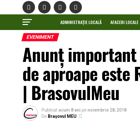
ADMINISTRAȚIE LOCALĂ
AFACERI LOCALE
EVENIMENT
Anunț important 
de aproape este 
| BrasovulMeu
Publicat
acum 8 ani
pe
noiembrie 28, 2018
De
Brașovul MEU