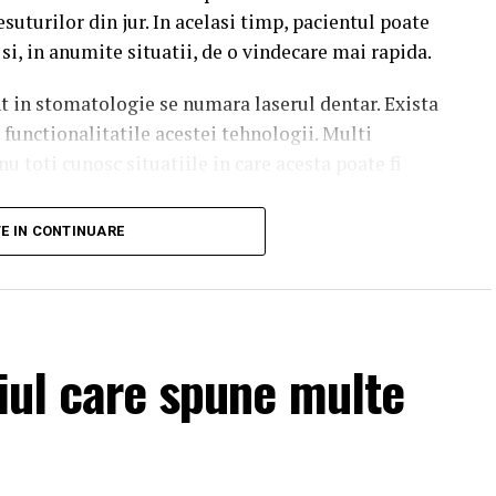
esuturilor din jur. In acelasi timp, pacientul poate
si, in anumite situatii, de o vindecare mai rapida.
nt in stomatologie se numara laserul dentar. Exista
functionalitatile acestei tehnologii. Multi
nu toti cunosc situatiile in care acesta poate fi
TE IN CONTINUARE
seste in stomatologie?
ilizeaza fascicule concentrate de lumina pentru
itatea orala. In functie de tipul procedurii si de
te fi utilizata in cadrul mai multor interventii
țiul care spune multe
eaza tehnicile stomatologice conventionale. Exista
zenta metoda principala de tratament, in functie de