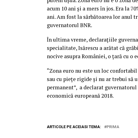
putem uşua. Zona euro nu e o zonă de 
acum 10 ani şi a mers în jos. Era la 7
ani. Am fost la sărbătoarea lor anul tre
guvernatorul BNR.
În ultima vreme, declaraţiile guverna
specialitate, Isărescu a arătat că gră
nocive asupra României, o ţară cu o e
“Zona euro nu este un loc confortabil
sau cu pieţe rigide şi nu ar trebui s
permanent”, a declarat guvernatorul 
economică europeană 2018.
ARTICOLE PE ACEIASI TEMA:
PRIMA